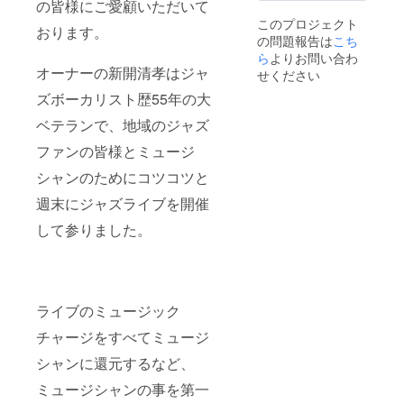
リクエ
が、こ
の皆様にご愛顧いただいて
お書き
メール
ストを
の2020
このプロジェクト
くださ
にてお
おります。
聞いた
年７月
の問題報告は
こち
い。
知らせ
り、
～2020
NG
ら
よりお問い合わ
ていた
トーク
年12月
な方は
オーナーの新開清孝はジャ
しま
をしな
せください
までに
「NG」
す。
がらの
月１回
ズボーカリスト歴55年の大
とお書
生
ライブ
行う生
きくだ
ライブ
を 実
ライブ
ベテランで、地域のジャズ
さい ・
配信は
施しま
配信で
2020年
動画を
す ※通
は、イ
ファンの皆様とミュージ
７月～
ご覧い
常のラ
ンター
2020年
ただい
イブで
シャンのためにコツコツと
ネット
12月ま
ている
はこち
でライ
でに月
週末にジャズライブを開催
ファン
らが一
ブを見
１回行
と 一
方的に
ていた
して参りました。
う生ラ
緒に作
ライブ
だいて
イブ配
るライ
を配信
いる
信の
ブで
いたし
ファン
日時
す。
ます
の皆さ
を、
リクエ
が、こ
んとお
メール
ストを
の2020
話しし
ライブのミュージック
にてお
聞いた
年７月
たり、
知らせ
り、
～2020
チャージをすべてミュージ
リクエ
ていた
トーク
年12月
ストを
しま
をしな
シャンに還元するなど、
までに
いただ
す。
がらの
月１回
いた曲
ミュージシャンの事を第一
生
ライブ
行う生
をその
ライブ
を 実