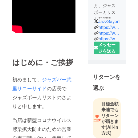
月、ジャズ
ボーカリス
ト新開清孝
JazzSayori
に師事。
https://www.facebook.com/sayori.jazz.vo
同年10月よ
https://www.instagram.com/sayorinakashima/
https://www.youtube.com/user/sayorijazz
りプロの
メッセー
ジャズシン
ジを送る
ガーとして
ホームグラ
はじめに・ご挨拶
ウンドであ
る、武里サ
リターンを
初めまして、
ジャズバー武
ニーサイド
でライブ活
選ぶ
里サニーサイド
の店長で
動を開始。
ジャズボーカリストのさよ
2014年には
目標金額
りと申します。
Big Band
未達でも
Jazz
リターン
当店は新型コロナウイルス
Swinging
が届きま
す
(All-in
Jazz Catsを
感染拡大防止のための営業
方式)
結成し、
自粛要請に伴い、予定して