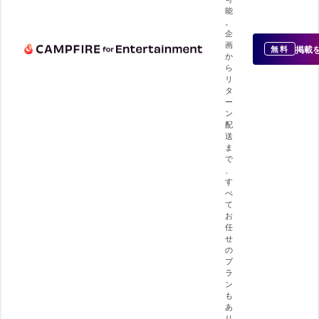
能
。
企
画
掲載
無料
か
ら
リ
タ
ー
ン
配
送
ま
で
、
す
べ
て
お
任
せ
の
プ
ラ
ン
も
あ
り