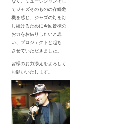
なく、ミュージシャンそし
ライブ
の
を配信
いる
配信を
ミュー
てジャズそのものの存続危
いたし
ファン
行いま
ジシャ
ます
の皆さ
す。
ンは普
機を感じ、ジャズの灯を灯
が、こ
んとお
ジャズ
段、武
の2020
話しし
バー武
里サ
し続けるために今回皆様の
年７月
たり、
里サ
ニーサ
～2020
リクエ
ニーサ
イドで
お力をお借りしたいと思
年12月
ストを
イドで
演奏し
までに
いただ
い、プロジェクトと起ち上
は初の
ている
月１回
いた曲
試みと
プロの
行う生
させていただきました。
をその
なりま
ジャズ
ライブ
場で演
す。 演
ミュー
配信で
奏する
奏は
ジシャ
皆様のお力添えをよろしく
は、イ
など、
ボーカ
ンで行
ンター
コミュ
ルに新
いま
お願いいたします。
ネット
ニケー
開清
す。 場
でライ
ション
孝、さ
所は
ブを見
をしな
より、
ジャズ
ていた
がらの
バック
バー武
だいて
ライブ
の
里サ
いる
配信を
ミュー
ニーサ
ファン
行いま
ジシャ
イドか
の皆さ
す。
ンは普
ら配信
んとお
ジャズ
段、武
いたし
話しし
バー武
里サ
ます。
たり、
里サ
ニーサ
リクエ
ニーサ
イドで
ストを
イドで