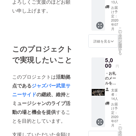
「My Life
よろしくご支援のほどお願
て送ら
ニシャ
13人
せてい
ルで掲
With You」
お届
い申し上げます。
ただき
載させ
け予
を発売。
ます。
ていた
定：
Jazz Japan
・協力
2020
だきま
年07
いただ
す。
Jazz Life
こ
月
いた皆
ま
の
Jazz批評な
リ
様の名
たご自
タ
ー
前をサ
ど、Jazz専
身の
ン
詳細を見る
を
ニーサ
HP、
選
このプロジェクト
門誌にアル
択
イドの
SNSな
す
る
バム記事が
HPに、
どをお
で実現したいこと
5,0
掲載
持ちの
掲載され
させて
00
方は、
円
る。
いただ
そ
・お礼
2016年には
きま
ちらに
このプロジェクトは
活動拠
のメー
す。
リンク
女性ジャズ
ルを心
※実名掲
を飛ば
点である
ジャズバー武里サ
ｸﾞﾙｰﾌﾟ「Red
を込め
載NGな
すよう
支援
て書い
方はイ
ニーサイド
の継続、維持
と
Clover」を結
に作成
者：
て送ら
ニシャ
いたし
14人
成、ライブ
ミュージシャンのライブ活
せてい
ルで掲
ます。
お届
活動を開
ただき
載させ
※備考
け予
動の場と機会を提供
するこ
ます。
ていた
定：
欄に
始。
・協力
2020
だきま
ジャズ
とを目的としています。
2017年には1
年07
いただ
す。
バー武
こ
月
いた皆
月の大阪を
ま
の
里サ
リ
様の名
たご自
タ
ニーサ
支援していただいた金額は
始め、神
ー