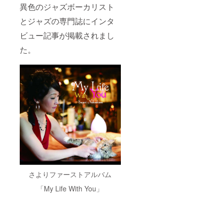
異色のジャズボーカリスト
古屋、
福岡、
とジャズの専門誌にインタ
神
戸を予
ビュー記事が掲載されまし
定）
・あな
た。
ただけ
に特別
にライ
ブを開
催いた
しま
す。
メール
アドレ
スにご
連絡し
日時な
どを決
め、
あなた
さよりファーストアルバム
だけの
「My Life With You」
オリジ
ナルラ
イブを
開催い
たしま