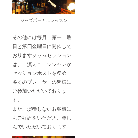
演奏家
孝、さ
所は
から許
より、
ジャズ
可をい
バック
バー武
ただ
の
里サ
ジャズボーカルレッスン
き、生
ミュー
ニーサ
配信す
ジシャ
イドか
る際は
ンは普
ら配信
メー
その他には毎月、第一土曜
段、武
いたし
ルにて
里サ
ます。
日時を
日と第四金曜日に開催して
ニーサ
・年内
お知ら
イドで
にジャ
おりますジャムセッション
せいた
演奏し
ズバー
しま
は、一流ミュージシャンが
ている
武里サ
す。
プロの
ニーサ
時間は
セッションホストを務め、
ジャズ
イドで
20時か
ミュー
開催さ
ら２ス
多くのプレーヤーの皆様に
ジシャ
れるラ
テージ
ンで行
イブ
行いま
ご参加いただいておりま
いま
で、
す。
す。 場
演奏家
す。
所は
から許
ジャズ
また、演奏しないお客様に
可をい
バー武
ただ
もご好評をいただき、楽し
里サ
き、生
ニーサ
配信す
んでいただいております。
イドか
る際は
ら配信
メー
いたし
ルにて