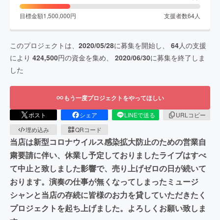
目標金額
1,500,000
円
支援者数
64
人
このプロジェクトは、
2020/05/28
に募集を開始し、
64
人の支援
により
424,500
円の資金を集め、
2020/06/30
に募集を終了しま
した
もう一度プロジェクトをやってほしい
ポスト
シェア
LINEで送る
URLコピー
埋め込み
QRコード
当店は新型コロナウイルス感染拡大防止のための営業自
粛要請に伴い、休業し予定しておりましたライブはすべ
て中止と致しました影響で、売り上げゼロの日が続いて
おります。演奏の仕事が無くなってしまったミュージ
シャンと当店の存続に皆様のお力を貸していただきたく
プロジェクトを起ち上げました。よろしくお願い致しま