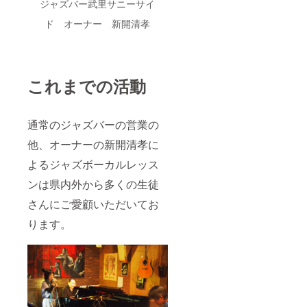
演奏し
ジャズバー武里サニーサイ
いただ
は初の
ている
いた曲
試みと
プロの
ド オーナー 新開清孝
をその
なりま
ジャズ
場で演
す。 演
ミュー
奏する
奏は
ジシャ
など、
ボーカ
ンで行
コミュ
ルに新
いま
これまでの活動
ニケー
開清
す。 場
ション
孝、さ
所は
をしな
より、
ジャズ
がらの
バック
バー武
通常のジャズバーの営業の
ライブ
の
里サ
配信を
ミュー
他、オーナーの新開清孝に
ニーサ
行いま
ジシャ
イドか
す。
よるジャズボーカルレッス
ンは普
ら配信
ジャズ
段、武
いたし
ンは県内外から多くの生徒
バー武
里サ
ます。
里サ
ニーサ
・年内
さんにご愛顧いただいてお
ニーサ
イドで
にジャ
イドで
演奏し
ズバー
ります。
は初の
ている
武里サ
試みと
プロの
ニーサ
なりま
ジャズ
イドで
す。 演
ミュー
開催さ
奏は
ジシャ
れるラ
ボーカ
ンで行
イブ
ルに新
いま
で、
開清
す。 場