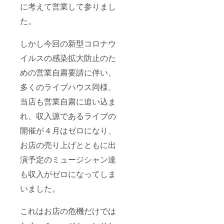
ライブ
場で演
に考えて営業して参りまし
配信は
施しま
配信で
奏する
動画を
す ※通
は、イ
など、
た。
ご覧い
常のラ
ンター
コミュ
ただい
イブで
ネット
ニケー
ている
はこち
でライ
ション
しかし今回の新型コロナウ
ファン
らが一
ブを見
をしな
と 一
方的に
イルスの感染拡大防止のた
ていた
がらの
緒に作
ライブ
だいて
ライブ
るライ
めの営業自粛要請に伴い、
を配信
いる
配信を
ブで
いたし
ファン
行いま
多くのライブハウス同様、
す。
ます
の皆さ
す。
リクエ
が、こ
んとお
ジャズ
当店も営業自粛に追い込ま
ストを
の2020
話しし
バー武
聞いた
年７月
たり、
里サ
れ、収入源であるライブの
り、
～2020
リクエ
ニーサ
トーク
年12月
ストを
開催が４月はゼロになり、
イドで
をしな
までに
いただ
は初の
がらの
お店の売り上げとともに出
月１回
いた曲
試みと
ライブ
行う生
をその
なりま
演予定のミュージシャン達
を 実
ライブ
場で演
す。
施しま
配信で
奏する
演奏は
も収入がゼロになってしま
す ※通
は、イ
など、
ボーカ
常のラ
ンター
コミュ
ルに新
いました。
イブで
ネット
ニケー
開清
はこち
でライ
ション
孝、さ
らが一
ブを見
をしな
これはお店の危機だけでは
より、
方的に
ていた
がらの
バック
ライブ
だいて