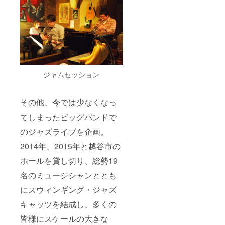
ます。
日時を
・年内
お知ら
にジャ
せいた
ズバー
しま
武里サ
す。
ニーサ
時間は
イドで
20時か
開催さ
ら２ス
れるラ
テージ
ジャムセッション
イブ
行いま
で、
す。 ・
演奏家
2020年
その他、今では少なくなっ
から許
７月～
可をい
2020年
てしまったビッグバンドで
ただ
12月ま
き、生
でに
のジャズライブを企画。
配信す
ジャズ
る際は
シン
2014年、2015年と越谷市の
メー
ガーさ
ルにて
ホールを貸し切り、総勢19
よりの
日時を
地方
名のミュージシャンととも
お知ら
ライブ
せいた
の生ラ
に
スウィンギング・ジャズ
しま
イブ配
す。
信を、
キャッツを結成し、
多くの
時間は
ご覧い
20時か
ただけ
皆様にスケールの大きな
ら２ス
ま