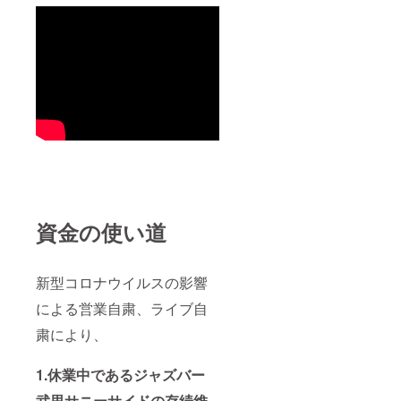
す。
（２時
間を予
定）
資金の使い道
新型コロナウイルスの影響
による営業自粛、ライブ自
粛により、
1.休業中であるジャズバー
武里サニーサイドの存続維