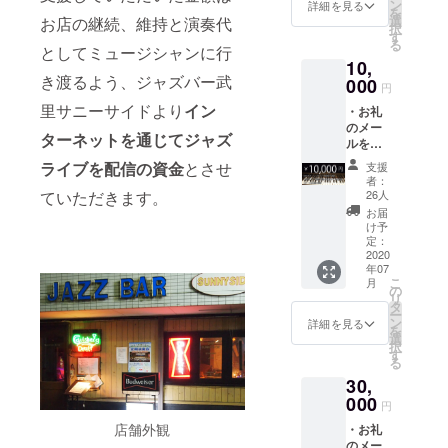
前をサ
身の
ン
イドHP
詳細を見る
を
戸、新潟な
ニーサ
HP、
選
お店の継続、維持と演奏代
に記載
択
イドの
SNSな
どでのライ
す
する
る
HPに
としてミュージシャンに行
どをお
お
ブが決定し
10,
掲載さ
持ちの
名前を
き渡るよう、ジャズバー武
ている。
せてい
000
方は、
お書き
円
ただき
そ
くださ
2018年から
里サニーサイドより
イン
・お礼
ます。
ちらに
い。
大阪、名古
のメー
※実名
リンク
NG
ターネットを通じてジャズ
ルを心
掲載NG
屋、埼玉で
を飛ば
な方は
を込め
な方は
すよう
「NG」
ライブを配信の資金
とさせ
支援
定期ライブ
て書い
イニ
に作成
とお書
者：
を開催。
て送ら
シャル
ていただきます。
いたし
26人
きくだ
せてい
で掲載
ます。
その他にも
さい。
お届
ただき
させて
※備考
け予
※また、
北九州、金
ます。
いただ
定：
欄に
上乗せ
・協力
2020
沢、岡山、
きま
ジャズ
支援シ
年07
いただ
す。
バー武
ステム
新潟、東
こ
月
いた皆
ま
の
里サ
をご利
リ
京、千葉な
様の名
たご自
タ
ニーサ
用いた
ー
前をサ
身の
どでも
ン
イドHP
詳細を見る
だきま
を
ニーサ
HP、
選
に記載
すと、
リーダーラ
択
イドの
SNSな
す
する
1,000
る
イブを開催
HPに、
どをお
お
円以上
30,
掲載
持ちの
名前を
し、精力的
のご支
させて
000
方は、
お書き
援も可
円
にライブ活
いただ
そ
くださ
能で
店舗外観
・お礼
きま
動を行なっ
ちらに
い。
す。
のメー
す。