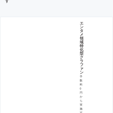
す
エ
ン
タ
メ
領
域
特
化
型
ク
ラ
フ
ァ
ン
手
数
料
0
円
か
ら
実
施
可