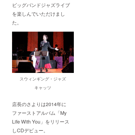
テージ
ビッグバンドジャズライブ
す。
行いま
（2020
を楽しんでいただけまし
す。 ・
年８
2020年
月、10
た。
７月～
月、11
2020年
月、12
12月ま
月大
でに
阪、名
ジャズ
古屋、
シン
福岡、
ガーさ
神
よりの
戸を予
地方
定）
ライブ
の生ラ
イブ配
スウィンギング・ジャズ
信を、
ご覧い
キャッツ
ただけ
ま
す。
店長のさよりは2014年に
（2020
年８
ファーストアルバム「My
月、10
月、11
Life With You」をリリース
月、12
月大
しCDデビュー。
阪、名