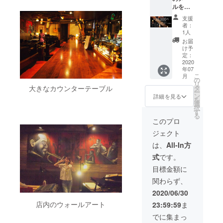
リンク
NG
ぜひ多
ている
ルを心
※実名掲
を飛ば
な方は
くのご
を込め
載NGな
すよう
「NG」
支援を
支援
て書い
方はイ
に作成
とお書
者：
よろし
て送ら
ニシャ
いたし
1人
きくだ
くお願
せてい
ルで掲
ます。
さい ・
お届
いいた
ただき
載させ
※備考
け予
2020年
しま
ます。
ていた
定：
欄に
７月～
す。
・協力
2020
だきま
ジャズ
2020年
年07
いただ
す。
バー武
12月ま
こ
月
いた皆
ま
の
里サ
でに月
リ
様の名
たご自
大きなカウンターテーブル
タ
ニーサ
１回行
ー
前をサ
身の
ン
イドHP
詳細を見る
う生ラ
を
ニーサ
HP、
選
に記載
イブ配
択
イドの
SNSな
す
する
信の
る
HPに、
どをお
お
このプロ
日時
掲載
持ちの
名前を
を、
ジェクト
させて
方は、
お書き
メール
いただ
そ
くださ
は、
All-In方
にてお
きま
ちらに
い。
知らせ
式
です。
す。
リンク
NG
ていた
※実名掲
を飛ば
な方は
目標金額に
しま
載NGな
すよう
「NG」
す。
関わらず、
方はイ
に作成
とお書
生
ニシャ
いたし
きくだ
2020/06/30
ライブ
ルで掲
ます。
さい ・
配信は
店内のウォールアート
23:59:59
ま
載させ
※備考
2020年
動画を
ていた
欄に
７月～
でに集まっ
ご覧い
だきま
ジャズ