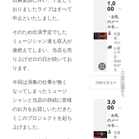
1,0
2015,2016年
00
おりましたライブはすべて
と越谷サン
円
シティー
・お礼
中止といたしました。
のメー
ホールでコ
ルを心
ンサートを
そのため出演予定でした
を込め
支援
て書い
開催。
者：
ミュージシャン達も収入が
て送ら
10人
同年、大
せてい
お届
途絶えてしまい、当店も売
阪、名古
ただき
け予
ます。
定：
屋、福岡な
り上げゼロの日が続いてお
・協力
2020
ど他県での
年07
いただ
ります。
こ
月
ライブ活動
いた皆
の
リ
様の名
タ
を開始。
ー
今回は演奏の仕事が無く
前をサ
ン
詳細を見る
この年には
を
ニーサ
選
択
なってしまったミュージ
イドの
ティートッ
す
る
HPに、
クレコード
シャンと当店の存続に皆様
3,0
掲載
会社より念
させて
00
のお力をお貸しいただきた
円
いただ
願のCDデ
・お礼
きま
くこのプロジェクトを起ち
ビュー、
のメー
す。
ルを心
ファースト
※実名掲
上げました。
を込め
載NGな
アルバム
支援
て書い
方はイ
者：