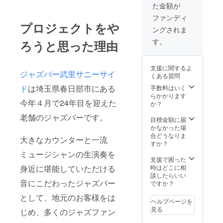
2020年
ただい
た金額が
す。
バー武
12月ま
ている
ま
里サ
でに月
ファンディ
ファン
たご自
ニーサ
プロジェクトをや
１回行
と 一
ングされま
身の
イドHP
う生ラ
緒に作
HP、
に記載
イブ配
す。
るライ
ろうと思った理由
SNSな
する
信の
ブで
どをお
お
日時
す。
持ちの
名前を
を、
リクエ
支援に関するよ
方は、
お書き
メール
ジャズバー武里サニーサイ
ストを
くある質問
そ
くださ
にてお
聞いた
ちらに
ド
は埼玉県春日部市にある
い。
手数料はいく
知らせ
り、
リンク
NG
らかかります
ていた
トーク
今年４月で24年目を迎えた
を飛ば
な方は
か？
しま
をしな
すよう
「NG」
す。
がらの
老舗のジャズバーです。
に作成
とお書
目標金額に届
生
ライブ
いたし
きくだ
かなかった場
ライブ
を 実
ます。
さい ・
合どうなりま
配信は
施しま
大きなカウンターと一流
※備考
2020年
すか？
動画を
す。 ※
欄に
７月～
ご覧い
ミュージシャンの生演奏を
通常の
ジャズ
2020年
支援で困った
ただい
ライブ
バー武
12月ま
身近に堪能していただける
時はどこに相
ている
ではこ
里サ
でに月
談したらいい
ファン
ちらが
音にこだわったジャズバー
ニーサ
１回行
ですか？
と 一
一方的
イドHP
う生ラ
緒に作
にライ
として、地元のお客様をは
に記載
イブ配
るライ
ブを配
ヘルプページを
する
信の
ブで
信いた
見る
じめ、多くのジャズファン
お
日時
す。
します
名前を
を、