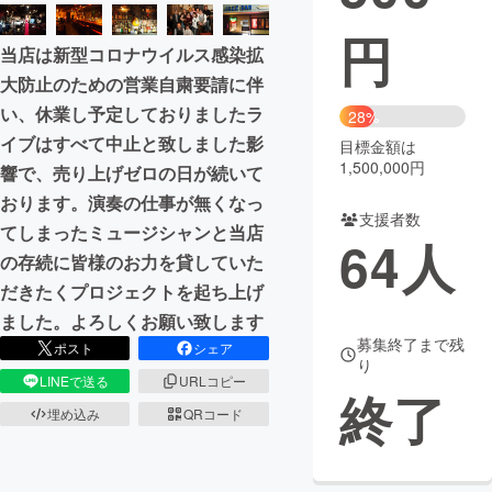
円
まちづくり・地域活性化
当店は新型コロナウイルス感染拡
大防止のための営業自粛要請に伴
CAMPFIRE for Social Good
CAMPFIRE Creation
い、休業し予定しておりましたラ
28%
CAMPFIREふるさと納税
machi-ya
コミュニティ
イブはすべて中止と致しました影
目標金額は
1,500,000円
響で、売り上げゼロの日が続いて
おります。演奏の仕事が無くなっ
支援者数
てしまったミュージシャンと当店
64
人
の存続に皆様のお力を貸していた
だきたくプロジェクトを起ち上げ
ました。よろしくお願い致します
募集終了まで残
ポスト
シェア
り
LINEで送る
URLコピー
終了
埋め込み
QRコード