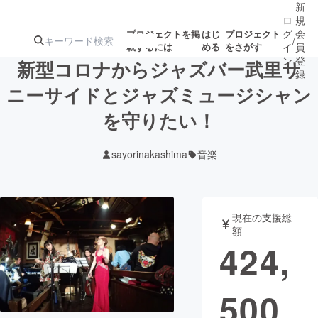
新
ロ
規
グ
会
プロジェクトを掲
はじ
プロジェクト
/
載するには
める
をさがす
イ
員
ン
登
新型コロナからジャズバー武里サ
録
ニーサイドとジャズミュージシャン
を守りたい！
人気のプロ
注目のリ
注目の新着プロ
募集終了が近いプ
もうすぐ公開
ジェクト
ターン
ジェクト
ロジェクト
されます
sayorinakashima
音楽
アート・写真
音楽
現在の支援総
テクノロジー・ガジェット
ゲーム・サ
額
424,
映像・映画
書籍・雑誌
500
ビジネス・起業
チャレンジ