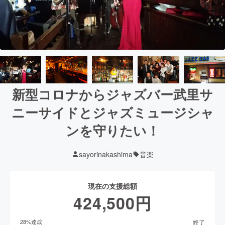
新型コロナからジャズバー武里サ
ニーサイドとジャズミュージシャ
ンを守りたい！
sayorinakashima
音楽
現在の支援総額
424,500
円
終了
28
%達成