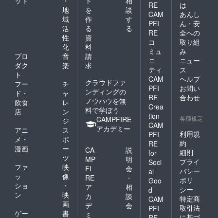
ット
・
ト
相
RE
は
地
を
談
CAM
あんし
域
作
す
PFI
ん・安
活
る
る
RE
全への
性
資
コ
取り組
化
料
ミュ
み
プロ
音
請
ニ
ニュー
ダク
楽
求
ティ
ス
ト
CAM
ヘルプ
クラウドファ
フー
チ
PFI
お問い
ンディングの
ド・
ャ
RE
合わせ
ノウハウを無
飲食
レ
Crea
料で学ぼう
店
ン
tion
各種規定
CAMPFIRE
ジ
CAM
アカデミー
アニ
ス
利用規
PFI
メ・
ポ
約
RE
漫画
ー
CA
説
細則
for
ツ
MP
明
プライ
Soci
ファ
映
FI
会
バシー
al
ッ
像
RE
・
ポリ
Goo
ショ
・
ア
相
シー
d
ン
映
カ
談
特定商
CAM
画
デ
会
取引法
PFI
ゲー
書
ミ
に基づ
RE