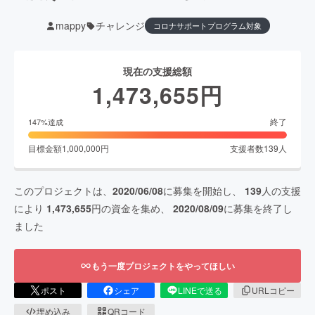
mappy
チャレンジ
コロナサポートプログラム対象
現在の支援総額
1,473,655
円
終了
147
%達成
目標金額
1,000,000
円
支援者数
139
人
このプロジェクトは、
2020/06/08
に募集を開始し、
139
人の支援
により
1,473,655
円の資金を集め、
2020/08/09
に募集を終了し
ました
もう一度プロジェクトをやってほしい
ポスト
シェア
LINEで送る
URLコピー
埋め込み
QRコード