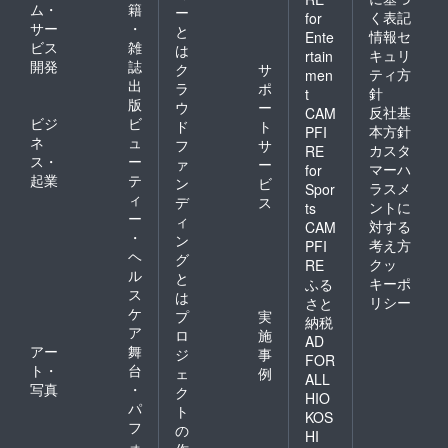
ム・
籍
ー
く表記
for
サー
・
と
情報セ
Ente
ビス
雑
は
キュリ
rtain
開発
誌
ク
サ
ティ方
men
出
ラ
ポ
針
t
版
ウ
ー
反社基
CAM
ビジ
ビ
ド
ト
本方針
PFI
ネ
ュ
フ
サ
カスタ
RE
ス・
ー
ァ
ー
マーハ
for
起業
テ
ン
ビ
ラスメ
Spor
ィ
デ
ス
ントに
ts
ー
ィ
対する
CAM
・
ン
考え方
PFI
ヘ
グ
クッ
RE
ル
と
キーポ
ふる
ス
は
リシー
さと
ケ
プ
実
納税
ア
ロ
施
AD
アー
舞
ジ
事
FOR
ト・
台
ェ
例
ALL
写真
・
ク
HIO
パ
ト
KOS
フ
の
HI
ォ