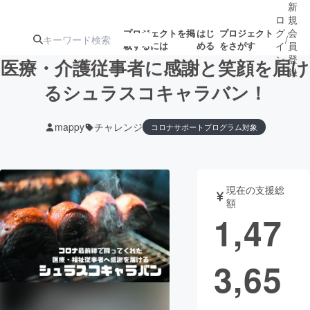
新
ロ
規
グ
会
プロジェクトを掲
はじ
プロジェクト
/
載するには
める
をさがす
イ
員
ン
登
医療・介護従事者に感謝と笑顔を届け
録
るシュラスコキャラバン！
人気のプロ
注目のリ
注目の新着プロ
募集終了が近いプ
もうすぐ公開
mappy
チャレンジ
コロナサポートプログラム対象
ジェクト
ターン
ジェクト
ロジェクト
されます
アート・写真
音楽
現在の支援総
額
1,47
テクノロジー・ガジェット
ゲーム・サ
映像・映画
書籍・雑誌
3,65
ビジネス・起業
チャレンジ