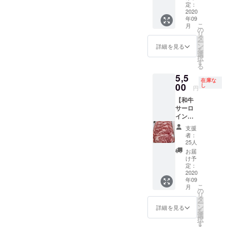
◆クラ
ロジェ
がった
掲載期
定：
なりま
ウド
2020
クト支
車体の
間は1年
す。 ※
年09
ファン
援者一
写真
間 ◆L
郵送で
こ
月
ディン
覧』へ
データ
サイ
の
のお届
リ
グ特別
のお名
をお送
ズ 縦
タ
けとな
ー
価格！
前掲載
りしま
25cm×
ン
りま
詳細を見る
を
◆お肉
※支援
す ※車
横75㎝
選
す。
択
を食べ
時、必
体への
程度
す
（送料
る
たら支
ず備考
掲載位
（誤差
込み）
5,5
援にな
欄にご
置につ
あり）
・感謝
在庫な
る！ ◆
00
希望の
きまし
※写真は
し
のメー
円
ヘル
お名前
ては、
イメー
ル【活
【和牛
シーな
（HP掲
お選び
ジです
動報告
サーロ
国産牛
載用・
いただ
※このリ
写真付
インス
ヒレス
ニック
けませ
ターン
き】 ・
テーキ
テー
ネーム
ん ・感
は支援
Bebado
支援
セット
キ！ ◆
可）を
謝の
者のお
sのHP
者：
（200g
限定15
ご記入
メール
手元に
25人
内『プ
×2
セッ
くださ
・
は届き
ロジェ
お届
枚）】
ト！ ※
い。
Bebado
ません
け予
クト支
◆クラ
写真は
定：
sのHP
※出来上
援者一
ウド
2020
イメー
内『プ
がった
覧』へ
年09
ファン
ジです
ロジェ
車体の
のお名
こ
月
ディン
※送料込
の
クト支
写真
前掲載
リ
グ特別
み ※こ
タ
援者一
データ
※支援
ー
価格！
のリ
ン
覧』へ
をお送
詳細を見る
時、必
を
◆お肉
ターン
選
のお名
りしま
ず備考
択
を食べ
は、株
す
前掲載
す ※車
欄にご