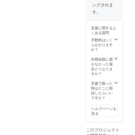
式会社
ます。
ングされま
ナオよ
・感謝
り発送
のメー
す。
いたし
ル ・
ます。
Bebado
・感謝
sのHP
支援に関するよ
のメー
内『プ
くある質問
ル ・
ロジェ
Bebado
クト支
手数料はいく
sのHP
援者一
らかかります
内『プ
覧』へ
か？
ロジェ
のお名
クト支
前掲載
目標金額に届
援者一
※支援
かなかった場
覧』へ
時、必
合どうなりま
のお名
ず備考
すか？
前掲載
欄にご
※支援
希望の
支援で困った
時、必
お名前
時はどこに相
ず備考
（HP掲
談したらいい
欄にご
載用・
ですか？
希望の
ニック
お名前
ネーム
ヘルプページを
（HP掲
可）を
見る
載用・
ご記入
ニック
くださ
ネーム
い。
このプロジェクト
可）を