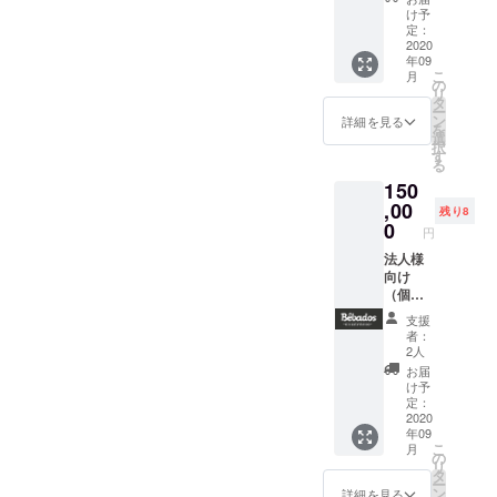
×5
※このリ
の場所
け予
くださ
枚）】
ターン
定：
に、
い。
◆クラ
2020
は、支
シュラ
年09
ウド
援者の
スコお
こ
月
ファン
お手元
の
兄さん
リ
ディン
には届
タ
のロゴ
ー
グ特別
きませ
ン
が小さ
詳細を見る
を
価格！
ん。 ・
選
く入り
択
◆お肉
クラウ
す
ます
る
を食べ
ドファ
（ロゴ
150
たら支
ンディ
に位置
援にな
,00
ング参
は染め
残り8
る！ ◆
加あり
0
上がり
円
限定60
がとうT
の具合
セッ
法人様
シャツ
によっ
ト！ ※
向け
×1枚
て決ま
写真は
（個人
◆HAVI
る為、
イメー
様でも
LLAGE
指定は
支援
ジです
ご支援
の手染
できま
者：
※送料込
可）
めTシャ
せん）
2人
み ※こ
【シュ
ツ
◆リア
お届
のリ
ラスコ
◆HAVI
の襟元
け予
ターン
キャラ
LLAGE
定：
に
は、株
バンの
2020
に依頼
『Churr
年09
式会社
車体に
し、
asco
こ
月
ナオよ
お名前
シュラ
の
Carava
リ
り発送
を載せ
スコ
タ
n
ー
いたし
る権
キャラ
ン
2020』
詳細を見る