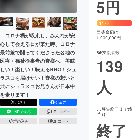
5
円
まちづくり・地域活性化
147%
CAMPFIRE for Social Good
CAMPFIRE Creation
目標金額は
コロナ禍が収束し、みんなが安
1,000,000円
CAMPFIREふるさと納税
machi-ya
コミュニティ
心して会える日が来た時、コロナ
最前線で闘ってくださった各地の
支援者数
139
医療・福祉従事者の皆様へ、美味
しい！楽しい！映えるBBQ！シュ
ラスコを届けたい！皆様の想いと
人
共にシュラスコお兄さんが日本中
を走ります！
ポスト
シェア
募集終了まで残
LINEで送る
URLコピー
り
埋め込み
QRコード
終了