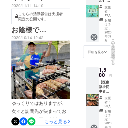
ル】 医
ター／介護
療福祉
2020/11/11 14:10
ご依頼くださいました！
支援
従事者
福祉士
者：
こちらの活動報告は支援者
への応
『今年は忘年会が出来そう
19人
限定の公開です。
援、感
お届
にないから、シュラスコ
謝、労
け予
お陰様で…
いのお
定：
パーティーを忘年会の代わ
気持ち
2020
年09
を『支
2020/10/14 12:42
りに。』と病院の駐車場で
こ
月
援』と
の
リ
いうカ
シュラスコパーティーを開
タ
ー
タチ
ン
詳細を見る
を
催されました。密を避ける
に。 プ
選
択
ロジェ
す
ため、一堂に会するのでは
る
クト完
1,5
了後に
なく、時間を3部制されてい
感謝の
00
円
メール
ました。時間を3部制にする
【医療
をお送
ことで、おひとりお一人と
福祉従
りいた
事者へ
しま
お話をしたりお肉の説明が
シュラ
す。 ★
支援
スコを
お気持
者：
ゆっくりではありますが、
出来てシュラスコお兄さん
プレゼ
ちの上
25人
ントす
乗せも
次々と訪問先が決まってお
にとっても有難い開催方法
お届
る権
大歓迎
け予
ります。第二回は大阪の保
でした(^^)まだまだシュラス
利】
です!
定：
もっと見る
◆1,500
2020
(^^)! ★
育士さんのコミュニティ
コキャラバンの訪問先を募
年09
円で医