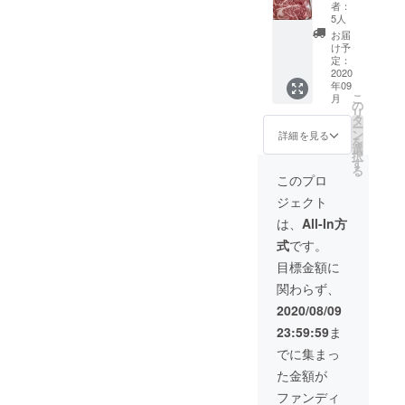
10枚
グ特別
覧』へ
ご記入
者：
載用・
セット
価格！
のお名
5人
くださ
ニック
（200g
◆お肉
前掲載
い。
お届
ネーム
×10
を食べ
※支援
け予
可）を
枚）】
たら支
定：
時、必
ご記入
◆クラ
2020
援にな
ず備考
くださ
年09
ウド
る！ ◆
欄にご
い。
こ
月
ファン
ヘル
の
希望の
リ
ディン
シーな
タ
お名前
ー
グ超特
国産牛
ン
（HP掲
詳細を見る
を
別価
ヒレス
選
載用・
択
格！ ◆
テー
す
ニック
る
お肉を
キ！ ◆
ネーム
このプロ
食べた
限定15
可）を
ジェクト
ら支援
セッ
ご記入
にな
ト！ ※
くださ
は、
All-In方
る！ ◆
写真は
い。
式
です。
限定5
イメー
セッ
ジです
目標金額に
ト！ ※
※送料込
関わらず、
写真は
み ※こ
イメー
のリ
2020/08/09
ジです
ターン
23:59:59
ま
※送料込
は、株
み ※こ
式会社
でに集まっ
のリ
ナオよ
た金額が
ターン
り発送
は、株
いたし
ファンディ