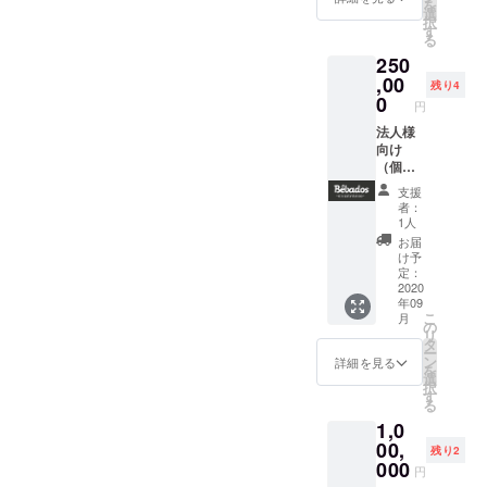
を
ます。
利 Sサ
バン限
選
の文字
択
・感謝
イズ】
定デザ
す
が入り
る
のメー
◆支援
インで
ます ※
250
ル ・
企業
染めて
写真は
Bebado
（店
,00
頂きま
イメー
残り4
sのHP
舗）名
す
0
ジで
円
内『プ
を、
◆『Ch
す。 ※
ロジェ
シュラ
法人様
urrasco
サイズ
クト支
スコ
向け
Carava
はM、
援者一
キャラ
（個人
n
L、LLの
覧』へ
バンの
様でも
2020』
3サイズ
支援
のお名
車体に
支援
の文字
展開。
者：
前掲載
掲載し
可）
が入り
いずれ
1人
※支援
ます ◆
【シュ
ます ◆
も日本
お届
時、必
掲載期
ラスコ
手染め
サイズ
け予
ず備考
間は1年
キャラ
なの
定：
となり
欄にご
間 ◆S
バンの
2020
で、同
ます。
年09
希望の
サイ
車体に
じ物は
※完成次
こ
月
お名前
ズ 縦
お名前
ありま
の
第のお
リ
（HP掲
10cm×
を載せ
せん。
タ
届けと
ー
載用・
横30㎝
る権
世界に
ン
なりま
詳細を見る
を
ニック
程度
利 M
１枚の
選
す。 ※
択
ネーム
（誤差
サイ
記念T
す
郵送で
る
可）を
あり）
ズ】 ◆
シャツ
のお届
1,0
ご記入
※写真は
支援企
です！
けとな
くださ
イメー
業（店
00,
◆クラ
りま
残り2
い。
ジです
舗）名
ウド
000
す。
円
※このリ
を、
ファン
（送料