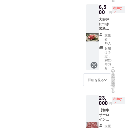
る
たら支
式会社
※支援
体への
希望の
6,5
援にな
ナオよ
時、必
掲載位
お名前
在庫な
る！ ◆
00
り発送
し
ず備考
置につ
（HP掲
円
限定25
いたし
欄にご
きまし
載用・
大好評
セッ
ます。
希望の
ては、
ニック
につき
ト！ ※
・感謝
お名前
お選び
ネーム
緊急追
写真は
のメー
（HP掲
いただ
可）を
加！
イメー
ル ・
載用・
けませ
ご記入
支援
【国産
ジです
Bebado
ニック
ん ・感
者：
くださ
牛ヒレ
※送料込
sのHP
15人
ネーム
謝の
い。
ステー
み ※こ
内『プ
可）を
メール
お届
キセッ
のリ
ロジェ
け予
ご記入
・
ト
ターン
定：
クト支
くださ
Bebado
（200g
2020
は、株
援者一
い。
sのHP
年09
×2
式会社
覧』へ
内『プ
こ
月
枚）】
ナオよ
の
のお名
ロジェ
リ
★はっ
り発送
タ
前掲載
クト支
ー
きり
いたし
ン
※支援
詳細を見る
援者一
を
言っ
ます。
選
時、必
覧』へ
択
て、め
・感謝
す
ず備考
のお名
る
ちゃく
のメー
欄にご
前掲載
23,
ちゃ美
ル ・
希望の
※支援
在庫な
味しい
000
Bebado
し
お名前
時、必
円
です！
sのHP
（HP掲
ず備考
【和牛
◆クラ
内『プ
載用・
欄にご
サーロ
ウド
ロジェ
ニック
希望の
インス
ファン
クト支
ネーム
お名前
テーキ
ディン
援者一
可）を
（HP掲
支援