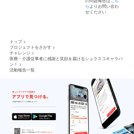
の問題報告は
こち
ご記入
くださ
ら
よりお問い合わ
い。
せください
トップ
>
プロジェクトをさがす
>
チャレンジ
>
医療・介護従事者に感謝と笑顔を届けるシュラスコキャラバ
ン！
>
活動報告一覧