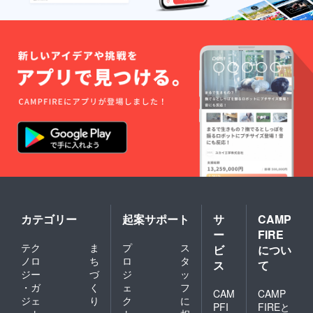
カテゴリー
起案サポート
サ
CAMP
ー
FIRE
テク
ま
プ
ス
ビ
につい
ノロ
ち
ロ
タ
ス
て
ジー
づ
ジ
ッ
・ガ
く
ェ
フ
CAM
CAMP
ジェ
り
ク
に
PFI
FIREと