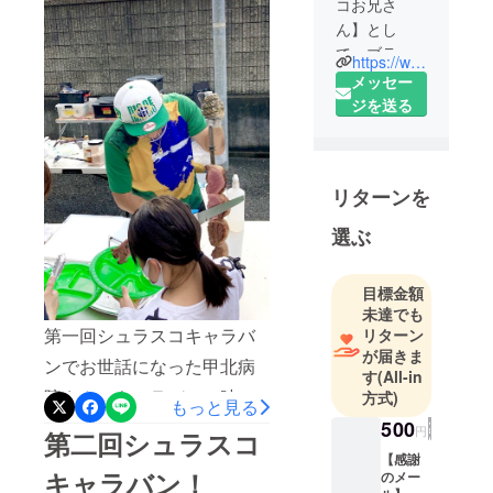
コお兄さ
ん】とし
て、ブラジ
https://www.instagram.com/mahito.churrasco/
ル式BBQ・
メッセー
シュラスコ
ジを送る
の普及活動
を行ってい
ます。ご依
リターンを
頼いただけ
れば、出張
選ぶ
シュラスコ
いたしま
目標金額
す！ シュラ
未達でも
スコお兄さ
第一回シュラスコキャラバ
リターン
んをよろし
が届きま
ンでお世話になった甲北病
くお願いい
す
(All-in
たします！
院さん。キャラバンの時に
方式)
もっと見る
上級BBQイ
シュラスコお兄さんのシュ
500
円
第二回シュラスコ
ンストラク
ラスコを気に入ってくださ
【感謝
ター／シュ
キャラバン！
のメー
り今度は出張シュラスコを
ラスコマス