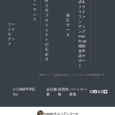
作
JFA
ー
り
クラ
マ
方
ウド
ン
プ
統
ファ
ス
ロ
計
ン
ソー
ジ
デ
ディ
シャ
ェ
ー
ング
ル
ク
タ
mac
グッ
ト
hi-ya
ド
の
補助
広
金申
め
請サ
方
ポー
ト
「QRコード」は株式会社デンソーウェーブの登録商標です。
© CAMPFIRE,
会社概
採用情
パートナー
Inc.
要
報
募集
mappy
さんへアンコール