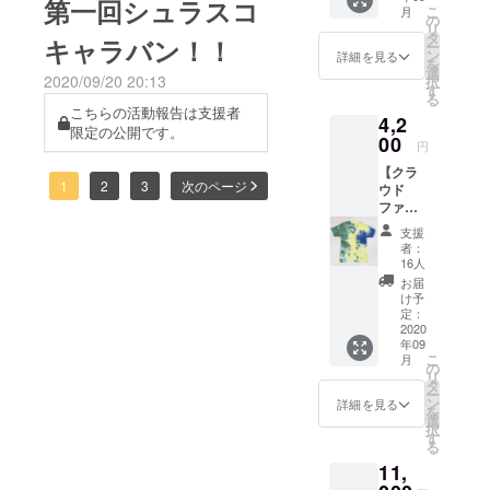
応援
第一回シュラスコ
こ
月
療福祉
メッ
の
へ、第三回は埼玉県のクリ
集しています！シュラスコ
リ
従事者1
セージ
タ
キャラバン！！
ー
人に
やコメ
ニックへお邪魔します！こ
お兄さんに来てほしい！美
ン
詳細を見る
を
シュラ
ント
選
2020/09/20 20:13
択
うして活動できるのは、ご
味しいシュラスコが食べた
スコを
は、お
す
る
プレゼ
気軽に
こちらの活動報告は支援者
支援くださった皆様のお陰
い！という医療福祉施設の
4,2
ントで
備考欄
限定の公開です。
きま
00
にご記
でございます。まだまだコ
方、またはお知り合いの
円
す。 ◆
入くだ
【クラ
プレゼ
さい！
ロナの影響下にあります
方、お気軽にお問合せくだ
1
2
3
次のページ
ウド
ントの
・
ファン
が、今できる事からコツコ
さい！【シュラスコキャラ
数を増
Bebado
ディン
やす場
sのHP
支援
ツとやっていきます。引き
バンス今後のケジュール】
グ参加
合は、
内『プ
者：
ありが
手動で
ロジェ
16人
続き、シュラスコお兄さ
第3回 埼玉県久喜市（クリ
とうT
増額が
クト支
お届
シャ
可能で
援者一
け予
ん、シュラスコキャラバン
ニック訪問）11月15日
ツ】
す。 ※
定：
覧』へ
◆HAVI
2020
にご注目ください(^-^)
（日）第4回 愛知県一宮市
写真は
のお名
年09
LLAGE
イメー
前掲載
こ
月
（障がい者施設訪問）未定
の手染
ジです
の
※支援
リ
めTシャ
※このリ
タ
時、必
第5回 大阪府寝屋川市（病
ー
ツ
ターン
ン
ず備考
詳細を見る
を
◆HAVI
は、支
選
欄にご
院訪問）未定
択
LLAGE
援者の
す
希望の
る
に依頼
お手元
お名前
11,
し、
には届
（HP掲
シュラ
きませ