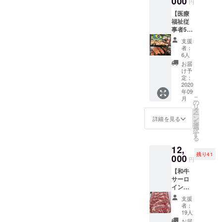
000
載用・
円
スコ
ん。 ・
ニック
【医療
キャラ
感謝の
ネーム
福祉従
バン限
メール
可）を
事者5人
定デザ
【活動
ご記入
へシュ
インで
報告写
くださ
支援
ラスコ
染めて
真付
い。
者：
をプレ
頂きま
き】 ・
6人
ゼント
す ◆手
Bebado
お届
する権
染めな
sのHP
け予
利】
ので、
定：
内『プ
【クラ
2020
同じ物
ロジェ
年09
ウド
はあり
クト支
こ
月
ファン
ませ
の
援者一
リ
ディン
ん。世
タ
覧』へ
ー
グ参加
界に１
ン
のお名
詳細を見る
を
ありが
枚の記
選
前掲載
択
とうT
念Tシャ
す
※支援
る
シャツ
ツで
時、必
12,
×1枚】
す！ ◆
ず備考
残り41
・シュ
000
クラウ
欄にご
円
ラスコ
ドファ
希望の
【和牛
をプレ
ンディ
お名前
サーロ
ゼント
ング限
（HP掲
インス
する権
定 T
載用・
テーキ5
利 ※写
シャツ
ニック
支援
枚セッ
真はイ
◆①～
ネーム
者：
ト
メージ
④のい
19人
可）を
（200g
です。
ずれか
ご記入
お届