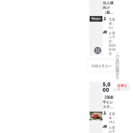
ターン
シュラ
法人様
ディン
込み）
は支援
スコ
向け
グ限定
・感謝
者のお
キャラ
（個人
Tシャツ
のメー
手元に
バンの
様でも
※写真は
ル ・
支援
は届き
車体に
支援
イメー
Bebado
者：
ません
掲載し
可）
ジで
sのHP
0人
※完成し
ます ◆
【シュ
す。 ※
内『プ
お届
た車体
掲載期
ラスコ
実際は
ロジェ
け予
の写真
間は1年
キャラ
写真よ
定：
クト支
データ
間 ◆M
バンの
2020
りも薄
援者一
年09
をお送
サイ
車体に
く淡い
覧』へ
こ
月
りしま
ズ 縦
お名前
仕上が
の
のお名
リ
す ※車
15cm×
を載せ
りにな
タ
前掲載
ー
体への
横45㎝
る権
りま
ン
※支援
詳細を見る
を
掲載位
程度
利 Lサ
す。 ※
選
時、必
択
置につ
（誤差
イズ】
サイズ
す
ず備考
る
きまし
あり）
◆支援
はM、
欄にご
5,0
ては、
※写真は
企業
L、LLの
希望の
在庫な
お選び
イメー
（店
00
3サイズ
し
お名前
円
いただ
ジです
舗）名
展開。
（HP掲
【国産
けませ
※このリ
を、
いずれ
載用・
牛ヒレ
ん ・感
ターン
シュラ
も日本
ニック
ステー
謝の
は支援
スコ
サイズ
ネーム
キセッ
メール
者のお
キャラ
となり
可）を
支援
ト
・
手元に
バンの
ます。
ご記入
者：
（200g
Bebado
は届き
車体に
※完成次
15人
くださ
×2
sのHP
ません
掲載し
第のお
い。
お届
枚）】
内『プ
※出来上
ます ◆
届けと
け予