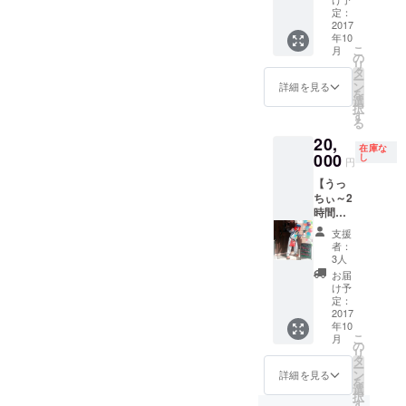
程度を
（イラ
（イラ
による
いま
定：
様カー
お考え
スト付
スト付
バルー
2017
す。ぜ
ドによ
くださ
きの
きの
年10
ンアー
ひ、ご
る占い
い。参
メッ
メッ
こ
月
ト教室
利用く
の
やWeb
加者か
セージ
セージ
リ
を開く
ださ
タ
のコン
ら参加
カード
カード
ー
ことが
い。 内
ン
サル
詳細を見る
費用を
も付き
も付き
を
できま
容に
選
ティン
徴収し
ま
ま
択
す。企
よって
す
グも得
ても構
す。）
す。）
る
業、学
は、施
意で、
いませ
20,
校、イ
術以外
執事に
ん。
在庫な
ベン
000
の仕事
し
なって
（例え
円
ト、地
を依頼
もいい
ば、20
【うっ
区の行
しても
そうで
人の参
ちぃ～2
事な
構いま
す。 日
加者か
時間
ど、い
せん。
程はま
ら1,000
コー
ろんな
ご相談
ぐと調
円の参
支援
ス】 ク
場面で
くださ
整の
者：
加費を
ラウン
きっと
い。子
3人
上、決
もらう
うっ
重宝す
守りや
定して
お届
と……
ちぃ～
ると思
ボイス
け予
くださ
。） 交
が、バ
いま
定：
パー
い。セ
通費な
ルーン
2017
す。ぜ
カッ
ミナー
どは、
年10
アー
ひ、ご
ション
の時間
別途い
こ
月
ト、パ
利用く
の
も得意
は、質
ただき
リ
ントマ
ださ
タ
だそう
疑応答
ます。
ー
イム、
い。 内
ン
です。
詳細を見る
を含め
（イラ
を
いたず
容に
選
日程は
て2時間
スト付
択
らなど
よって
す
清水と
程度を