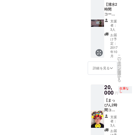
依頼し
を含め
いきま
【清水2
区の行
ても構
て2時間
す。 日
時間
事な
いませ
程度を
程は高
コー
ど、い
ん。ご
お考え
山さや
ス】 清
ろんな
相談く
くださ
佳と調
支援
水（ボ
場面で
ださ
い。参
整の
者：
ディメ
きっと
い。断
3人
加者か
上、決
ディカ
重宝す
捨離も
ら参加
定して
お届
ルセン
ると思
得意
け予
費用を
くださ
ター
いま
定：
で、家
徴収し
い。時
ぽっぷ
2017
す。ぜ
政婦に
ても構
間は、8
年10
代表）
ひ、ご
なって
いませ
時間程
こ
月
による
利用く
の
もいい
ん。
度をお
リ
施術会
ださ
タ
そうで
（例え
考えく
ー
を開く
い。 内
ン
す。 日
詳細を見る
ば、50
ださ
を
ことが
容に
選
程は南
人の参
い。参
択
できま
よって
す
島と調
加者か
加者か
る
す。介
は、セ
整の
ら1,000
ら参加
20,
護施設
ミナー
上、決
円の参
費用を
在庫な
やイベ
000
以外の
し
定して
加費を
徴収し
円
ント、
仕事を
くださ
もらう
ても構
【まっ
地区の
依頼し
い。セ
と……
いませ
ぴん2時
行事な
ても構
ミナー
。） 交
ん。交
間コー
ど、い
いませ
の時間
通費な
通費な
ス】
ろんな
ん。ご
は、質
どは、
どは、
支援
まっぴ
場面で
相談く
疑応答
者：
別途い
別途い
ん（風
きっと
ださ
3人
を含め
ただき
ただき
船おじ
重宝す
い。日
て2時間
お届
ます。
ます。
さん）
ると思
本の神
け予