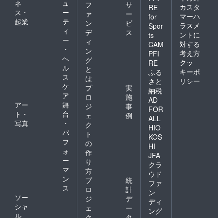
ネ
ュ
フ
サ
カスタ
RE
ス・
ー
ァ
ー
マーハ
for
起業
テ
ン
ビ
ラスメ
Spor
ィ
デ
ス
ントに
ts
ー
ィ
対する
CAM
・
ン
考え方
PFI
ヘ
グ
クッ
RE
ル
と
キーポ
ふる
ス
は
リシー
さと
ケ
プ
実
納税
ア
ロ
施
AD
アー
舞
ジ
事
FOR
ト・
台
ェ
例
ALL
写真
・
ク
HIO
パ
ト
KOS
フ
の
HI
ォ
作
JFA
ー
り
クラ
マ
方
ウド
ン
プ
統
ファ
ス
ロ
計
ン
ソー
ジ
デ
ディ
シャ
ェ
ー
ング
ル
ク
タ