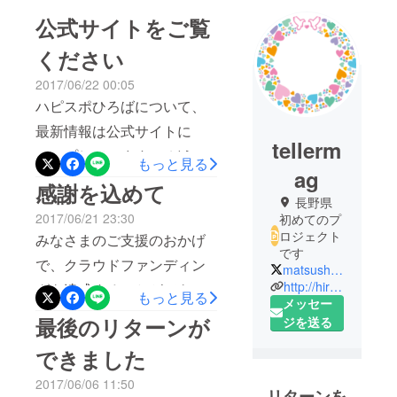
公式サイトをご覧
ください
2017/06/22 00:05
ハピスポひろばについて、
最新情報は公式サイトに
tellerm
アップしています！ どうぞ
もっと見る
ag
ご覧ください！ ハピスポひ
感謝を込めて
長野県
ろば2017
2017/06/21 23:30
初めてのプ
ロジェクト
みなさまのご支援のおかげ
です
で、クラウドファンディン
matsushitamag
http://hiroba.happyspotclub.org/
グを達成することができま
もっと見る
メッセー
した。本当にありがとうご
最後のリターンが
ジを送る
ざいます！ ここからがス
できました
タートラインです。 みなさ
2017/06/06 11:50
まの想いを胸に、ハピスポ
リターンを