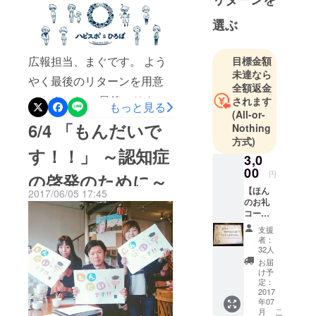
ひろば当日までがんばって
選ぶ
走り切ります。どうぞ見
守っていてください。 たく
広報担当、まぐです。 よう
目標金額
さんの仲間たちが自分の
未達なら
やく最後のリターンを用意
全額返金
『命の時間』を使い動いて
できました。 最後のリター
されます
もっと見る
くれています。ここからで
(All-or-
ンは、、、 なんと、、、 な
6/4 「もんだいで
Nothing
す！ 6月25日、長野市ビッ
んと、、、 ハピスポひろば
方式)
グハットでお待ちしており
す！！」 ～認知症
3,0
2017限定手ぬぐいで
ます！ 代表 高山さや佳
00
円
の啓発のために～
す！！！ クラウドファン
【ほん
2017/06/05 17:45
ディングのリターンとして
のお礼
コー
用意しましたので、ごちゃ
ス】
支援
Happy
まぜカフェでも、ハピスポ
者：
Spot
32人
ひろばの会場でも、販売し
Club代
お届
表、高
け予
ません。個人的には、せっ
山さや
定：
佳がお
2017
かく作ったものなので、た
年07
礼の
こ
月
メッ