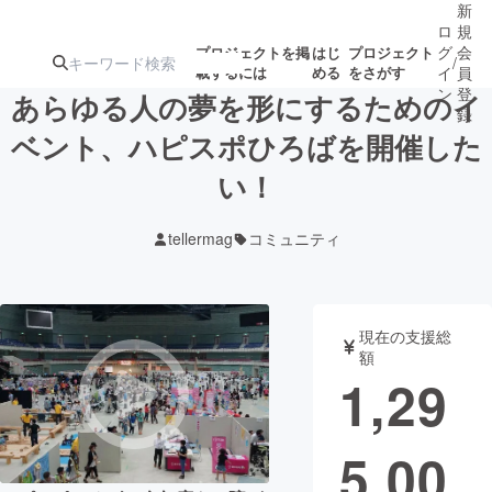
新
ロ
規
グ
会
プロジェクトを掲
はじ
プロジェクト
/
載するには
める
をさがす
イ
員
ン
登
あらゆる人の夢を形にするためのイ
録
ベント、ハピスポひろばを開催した
い！
人気のプロ
注目のリ
注目の新着プロ
募集終了が近いプ
もうすぐ公開
ジェクト
ターン
ジェクト
ロジェクト
されます
tellermag
コミュニティ
アート・写真
音楽
現在の支援総
テクノロジー・ガジェット
ゲーム・サ
額
1,29
映像・映画
書籍・雑誌
5,00
ビジネス・起業
チャレンジ