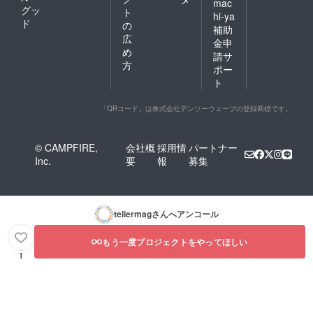
mac
グッ
ト
hi-ya
ド
の
補助
広
金申
め
請サ
方
ポー
ト
「QRコード」は株式会社デンソーウェーブの登録商標です。
© CAMPFIRE,
会社概
採用情
パートナー
Inc.
要
報
募集
tellermag
さんへアンコール
もう一度プロジェクトをやってほしい
1