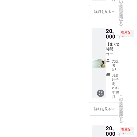
ナーを
す。た
す。 内
の
リ
開くこ
だし、
容に
タ
ー
とがで
あまり
よって
ン
詳細を見る
を
きま
面白い
は、上
選
択
す。介
内容だ
記以外
す
る
護施設
と、ハ
の仕事
20,
や学
ピスポ
を依頼
在庫な
校、地
000
メン
しても
し
円
区の行
バーが
構いま
【まぐ2
事な
面白
せん。
時間
ど、い
がって
ご相談
コー
ろんな
ついて
くださ
ス】 ま
場面で
いって
い。
支援
ぐ（日
きっと
しまう
デート
者：
本神話
重宝す
かもし
や犬の
3人
研究
ると思
れませ
世話で
お届
者）に
いま
ん。 日
もいい
け予
よる日
す。ぜ
定：
程は高
そうで
本神話
2017
ひ、ご
山と調
す。た
年10
につい
利用く
整の
だし、
こ
月
てのセ
ださ
の
上、決
ほぼ確
リ
ミナー
い。 内
タ
定して
実に、
ー
を開く
容に
ン
くださ
ハピス
詳細を見る
を
ことが
よって
選
い。講
ポメン
択
できま
は、セ
す
演会の
バーが
る
す。イ
ミナー
時間
面白
20,
ベント
以外の
は、質
がって
在庫な
や学
000
仕事を
し
疑応答
ついて
円
校、地