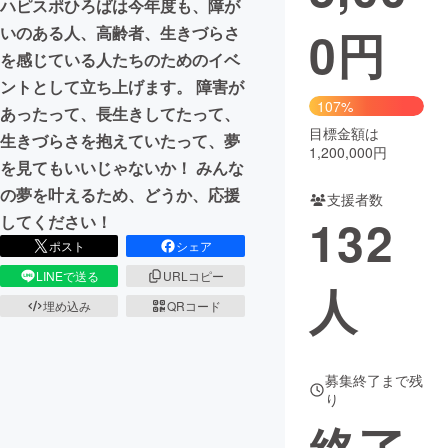
ハピスポひろばは今年度も、障が
0
円
いのある人、高齢者、生きづらさ
まちづくり・地域活性化
を感じている人たちのためのイベ
ントとして立ち上げます。 障害が
CAMPFIRE for Social Good
CAMPFIRE Creation
107%
あったって、長生きしてたって、
CAMPFIREふるさと納税
machi-ya
コミュニティ
目標金額は
生きづらさを抱えていたって、夢
1,200,000円
を見てもいいじゃないか！ みんな
の夢を叶えるため、どうか、応援
支援者数
132
してください！
ポスト
シェア
LINEで送る
URLコピー
人
埋め込み
QRコード
募集終了まで残
り