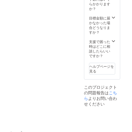
さい。
くださ
らかかります
。） 交
メッ
にぎや
い。バ
か？
通費な
セージ
かしの
ルーン
どは、
カード
時間
アート
目標金額に届
別途い
も付き
は、2時
教室や
かなかった場
ただき
ま
間程度
装飾の
合どうなりま
ます。
す。）
をお考
時間
すか？
（イラ
えくだ
は、2時
スト付
さい。
間程度
支援で困った
きの
参加者
をお考
時はどこに相
メッ
から参
えくだ
談したらいい
セージ
加費用
さい。
ですか？
カード
を徴収
参加者
も付き
しても
から参
ま
ヘルプページを
構いま
加費用
す。）
見る
せん。
を徴収
（例え
しても
ば、20
構いま
このプロジェクト
人の参
せん。
の問題報告は
こち
加者か
（例え
ら1,000
ら
よりお問い合わ
ば、20
円の参
人の参
せください
加費を
加者か
もらう
ら1,000
と……
円の参
。） 交
加費を
通費な
もらう
どは、
と……