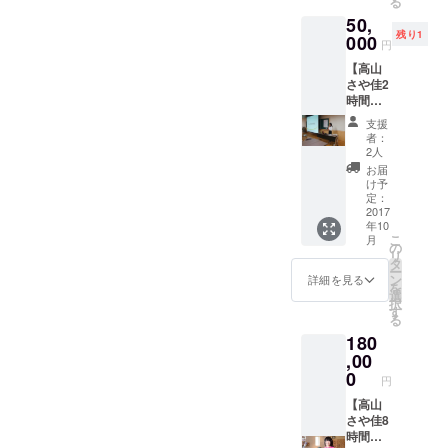
る
パフェ
みよー！」 で始めた布染め
50,
をゲッ
残り1
トでき
000
は、思いの外、皆さんの笑
円
ます。
【高山
顔を見せて来れました！ そ
ごちゃ
さや佳2
まぜカ
して、染め始めたら、皆さ
時間
フェで
コー
注文し
支援
んの歓声が！ 「うわぁー、
ス】 高
てくだ
者：
山さや
さい。
2人
キレイー！」 「すごー
佳
一人で
お届
（Happ
い！！！」 皆さんの感性
おいし
け予
y Spot
く食べ
定：
が、素晴らしい！ こんなに
Club 代
2017
るもよ
年10
表理
し！ 4
喜んでいただいて、手伝い
こ
月
事）に
～5人で
の
リ
よる講
楽しく
タ
お願いなのに本当申し訳な
ー
演会を
食べる
ン
詳細を見る
を
開くこ
いけど、でも滅茶苦茶私が
もよ
選
択
とがで
し！ 今
す
る
嬉しかった！ 中には白いT
きま
のとこ
180
す。介
ろ非売
シャツを購入してきて、染
護施設
,00
品なの
や学
で、ク
0
めるって家族がいたりと、
円
校、地
ラウド
区の行
【高山
楽しんで作業しています╰(*
ファン
事な
さや佳8
ディン
´︶`*)╯♡ (私もちゃっかり
ど、い
時間
グのリ