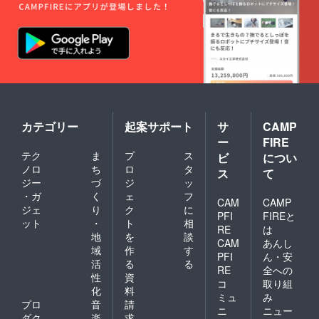
カテゴリー
起案サポート
サ
CAMP
ー
FIRE
テク
ま
プ
ス
ビ
につい
ノロ
ち
ロ
タ
ス
て
ジー
づ
ジ
ッ
・ガ
く
ェ
フ
CAM
CAMP
ジェ
り
ク
に
PFI
FIREと
ット
・
ト
相
RE
は
地
を
談
CAM
あんし
域
作
す
PFI
ん・安
活
る
る
RE
全への
性
資
コ
取り組
化
料
ミュ
み
プロ
音
請
ニ
ニュー
ダク
楽
求