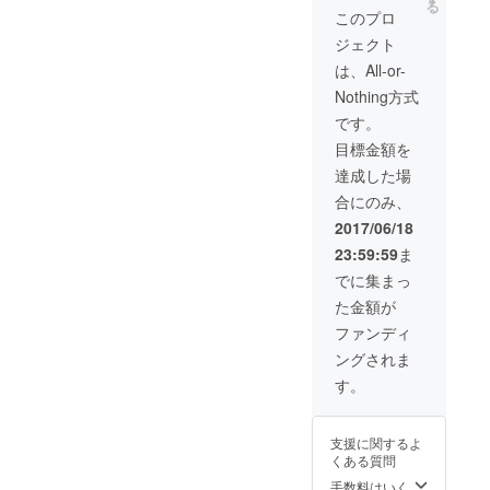
きの
る
でにぎ
は、バ
調整の
このプロ
お考え
メッ
やかし
ルーン
上、決
くださ
セージ
ジェクト
ます。
アート
定して
い。参
カード
企業、
教室の
くださ
は、All-or-
加者か
も付き
学校、
仕事を
い。施
ら参加
ま
Nothing方式
イベン
依頼し
術会の
費用を
す。）
ト、地
ても構
時間
です。
徴収し
区の行
いませ
は、2時
ても構
目標金額を
事な
ん。ご
間程度
いませ
ど、い
相談く
をお考
達成した場
ん。
ろんな
ださ
えくだ
（例え
合にのみ、
場面で
い。バ
さい。
ば、20
きっと
ルーン
参加者
2017/06/18
人の参
重宝す
で装飾
から参
加者か
23:59:59
ま
ると思
もでき
加費用
ら1,000
いま
ますの
を徴収
でに集まっ
円の参
す。ぜ
で、結
しても
加費を
た金額が
ひ、ご
婚式を
構いま
もらう
利用く
控えた
せん。
ファンディ
と……
ださ
方にも
（例え
。） 交
ングされま
い。 日
お勧め
ば、4人
通費な
程は
です。
の参加
す。
どは、
うっ
日程は
者から
別途い
ちぃ～
まっぴ
5,000円
ただき
と調整
んと調
の参加
ます。
支援に関するよ
の上、
整の
費をも
（イラ
くある質問
決定し
上、決
らう
スト付
てくだ
定して
手数料はいく
と……
きの