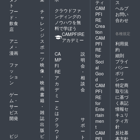
ティ
ス
ト
CAM
ヘルプ
クラウドファ
フー
チ
PFI
お問い
ンディングの
ド・
ャ
RE
合わせ
ノウハウを無
飲食
レ
Crea
料で学ぼう
店
ン
tion
各種規定
CAMPFIRE
ジ
CAM
アカデミー
アニ
ス
利用規
PFI
メ・
ポ
約
RE
漫画
ー
CA
説
細則
for
ツ
MP
明
プライ
Soci
ファ
映
FI
会
バシー
al
ッ
像
RE
・
ポリ
Goo
ショ
・
ア
相
シー
d
ン
映
カ
談
特定商
CAM
画
デ
会
取引法
PFI
ゲー
書
ミ
に基づ
RE
ム・
籍
ー
く表記
for
サー
・
と
情報セ
Ente
ビス
雑
は
キュリ
rtain
開発
誌
ク
サ
ティ方
men
出
ラ
ポ
針
t
版
ウ
ー
反社基
CAM
ビジ
ビ
ド
ト
本方針
PFI