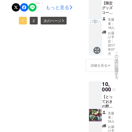
こえてきそうですが、あく
【限定
くださり、順次はじめまし
さったおかげで、作業は
もっと見る
グッズ
までも活動に賛同して寄付
た。 この布は、今年のハピ
コー
あっと言う間に終了w お客
してくださった方へのお礼
ス】 ハ
支援
スポひろば2017のうたひろ
1
2
次のページ
さん同士が楽しげにコミュ
ピスポ
者：
ですので、ご容赦ください
ひろば
18人
ばの装飾で使用する物にな
ニケーション取っている姿
2017限
ませ……。 みなさまの温か
お届
定グッ
ります。 私はうたひろば、
け予
を見ると、本当に嬉しくな
ズ！ 今
いご支援をお待ちしており
定：
装飾担当なのです。 ブース
年はて
2017
ります。 ハピスポひろば
ます。
年07
ぬぐい
こ
をどんな物にするか？ から
月
2017って……なぁに？？ ぜ
をご用
の
リ
意しま
タ
はじまり、おおよその形が
ー
ひ、皆さんもイベントに遊
した。
ン
詳細を見る
を
一人ひ
選
出来てきたんですが、飾り
びに来て 紙芝居を持って会
択
とりの
す
る
を何で飾る？という話しに
イラス
場を走り回る認知症トレー
10,
トは、
なり、布集めも考えました
ナーさん達を探してみてく
ハピス
000
円
ポひろ
が、中々買うのは難しい。
ださい♡
【とっ
ばで企
ておき
画して
さてどうする？って事にな
の野菜
くれた
コー
り、布を安く譲っていただ
リー
支援
ス】 ご
ダーた
者：
ける会社さんに依頼し、大
ちゃま
ちで
34人
ぜカ
す。中
お届
量にシーツを購入しまし
フェで
学生が
け予