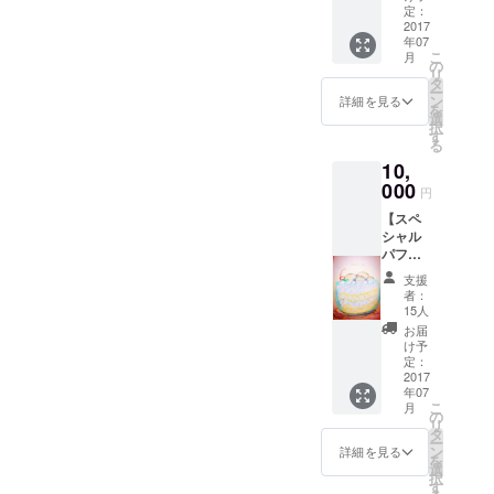
も大好
描いて
定：
た。 でも、まっさらなシー
評。ハ
2017
くれま
年07
ピスポ
ツ…(^◇^;) つまらないから
した。
こ
月
農園部
みなさ
の
リ
じゃー染めたら？と言わ
が丹精
んのお
タ
ー
込めて
手元へ
ン
詳細を見る
れ、今日の布染めに至りま
を
育てた
も、一
選
択
旬の野
人ひと
す
した。 募集をかけ、集まっ
る
菜をお
りの想
10,
送りし
た方々は15人超！(子供含む)
いが届
ます。
000
きます
円
ただの手伝いなのに、呼び
（イラ
ように
【スペ
スト付
♡ サイ
かけでこんなに集まって来
シャル
きの
ズは
パフェ
メッ
900mm
れた事にただ感謝でしかな
コー
セージ
x340m
支援
ス】 ご
カード
りません。 しかし、染料で
m。非
者：
ちゃま
も付き
売品で
15人
染めた経験がない私(^◇^;)
ぜカ
ま
す。
お届
フェで
す。）
（イラ
け予
勢いで染料買ってきて、や
大好評
定：
スト付
の
2017
きの
り始めなんか手探り(^◇^;)
年07
ジョッ
メッ
こ
月
キパ
の
そして、染めて下さってい
セージ
リ
フェの
タ
カード
ー
る方々も、初めての経験
約5倍！
ン
も付き
詳細を見る
を
ガラス
選
ま
択
（笑） 「とりあえずやって
ボール
す
す。）