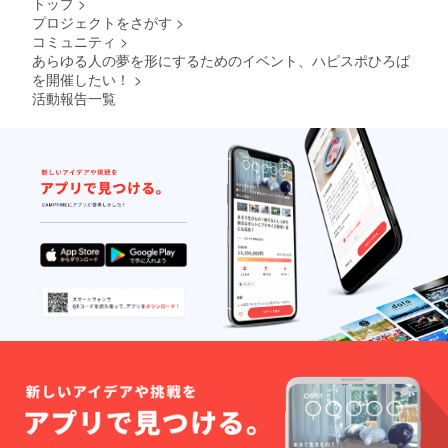
トップ
>
別途い
。） 交
プロジェクトをさがす
>
ただき
通費な
コミュニティ
>
ます。
どは、
（イラ
あらゆる人の夢を形にするためのイベント、ハピスポひろば
別途い
スト付
ただき
を開催したい！
>
きの
ます。
活動報告一覧
メッ
（イラ
セージ
スト付
カード
きの
も付き
メッ
ま
セージ
す。）
カード
も付き
ま
す。）