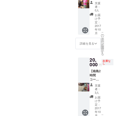
ろんな
コー
ターン
支援
白Tシャツ買ってきてみたり
場面で
ス】 高
でしか
者：
きっと
山さや
手に入
0人
（笑）) 今日こうして集
重宝す
佳
れるこ
お届
ると思
（Happ
まってくださった方々は、
とがで
け予
いま
y Spot
きませ
定：
それぞれこれを機会にまた
す。ぜ
Club 代
2017
ん。
年10
ひ、ご
表理
（イラ
新たに繋がりが増えた事
こ
月
利用く
事）が
スト付
の
リ
ださ
一日い
きの
タ
や、ハピスポひろば2017の
ー
い。 内
ろんな
メッ
ン
詳細を見る
を
容に
ことを
前日又は当日に気楽にお手
セージ
選
択
よって
しま
カード
す
る
伝いが出来る関係になり、
は、講
す。講
も付き
20,
演以外
演会、
ま
在庫な
今からハピスポひろば2017
の仕事
介護施
000
す。）
し
円
を依頼
設の運
当日、とても楽しみになり
【南島2
しても
営につ
時間
構いま
いての
ました！ 一気にテンション
コー
せん。
アドバ
が上がりました！ やっぱり
ス】 南
ご相談
イス、
支援
島（管
くださ
イベン
者：
何をやるにしても「楽し
理栄養
い。食
トの企
3人
士）に
事会や
画、司
お届
む！」が1番！ 皆さんあり
よる栄
草むし
会な
け予
養につ
りでも
ど、い
定：
がとう╰(*´︶`*)╯♡ 感謝♡
いての
2017
いいそ
ろいろ
年10
セミ
うで
できま
こ
月