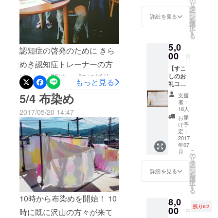
くさんの人の手に渡ってほ
の
リ
セージ
タ
ー
しいと思っているのです
カード
ン
詳細を見る
を
を書き
選
が……(；´Д｀) この手ぬぐ
択
ます。
す
る
（写真
いに描かれているのは、ハ
5,0
はイ
認知症の啓発のために きら
メージ
00
ピスポひろば2017で企画し
円
です。
めき認知症トレーナーの方
てくれたリーダーたちで
【すこ
イラス
しのお
達が、仲間達と『BIG紙芝
ト部分
もっと見る
す。もちろん、ハピスポひ
礼コー
は印刷
居』を持って駆け巡りま
ス】
になり
5/4 布染め
ろばの当日、会場にいます
支援
Happy
ま
者：
す！！ 参加者へ配布予定の
Spot
す。）
ので、探してみてくださ
16人
2017/05/20 14:47
Club代
『手作りオレンジリング』
お届
い。 イラストは、ときどき
表、高
け予
山さや
作成が行われたのですが…
定：
ごちゃまぜカフェにやって
佳がイ
2017
準備のために集まったト
年07
ラスト
くる中学生に描いてもらい
こ
月
付きで
の
レーナーは、3名。その３名
リ
お礼の
タ
ました。 サイズや金額は、
ー
メッ
ン
詳細を見る
がコツコツ三つ編み作業し
を
クラウドファンディングの
セージ
選
択
カード
ていると、cafeに訪れてい
す
る
サイトをご覧ください。
を書き
10時から布染めを開始！ 10
た、初めましてのお客さん
8,0
ます。
「高いよ！」という声が聞
残り62
00
時に既に沢山の方々が来て
円
が、次々と手伝ってくだ