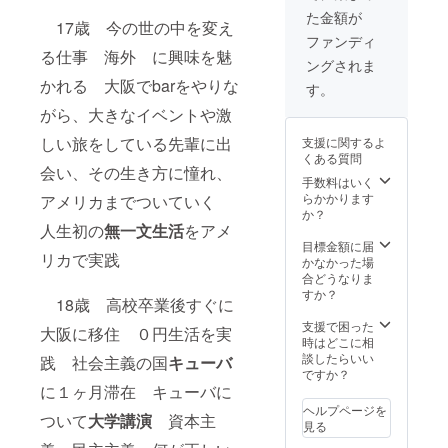
た金額が
17歳 今の世の中を変え
ファンディ
る仕事 海外 に興味を魅
ングされま
かれる 大阪でbarをやりな
す。
がら、大きなイベントや激
しい旅をしている先輩に出
支援に関するよ
くある質問
会い、その生き方に憧れ、
手数料はいく
らかかります
アメリカまでついていく
か？
人生初の
無一文生活
をアメ
目標金額に届
リカで実践
かなかった場
合どうなりま
すか？
18歳 高校卒業後すぐに
支援で困った
大阪に移住 ０円生活を実
時はどこに相
談したらいい
践 社会主義の国
キューバ
ですか？
に１ヶ月滞在 キューバに
ヘルプページを
ついて
大学講演
資本主
見る