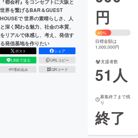
『都会村』をコンセプトに大阪と
円
世界を繋げるBAR＆GUEST
まちづくり・地域活性化
HOUSEで 世界の素晴らしさ、人
と深く関わる魅力、社会の本質、
CAMPFIRE for Social Good
CAMPFIRE Creation
45%
をリアルで体感し、考え、発信す
CAMPFIREふるさと納税
machi-ya
コミュニティ
目標金額は
る発信基地を作りたい
1,000,000円
ポスト
シェア
LINEで送る
URLコピー
支援者数
51
人
埋め込み
QRコード
募集終了まで残
り
終了