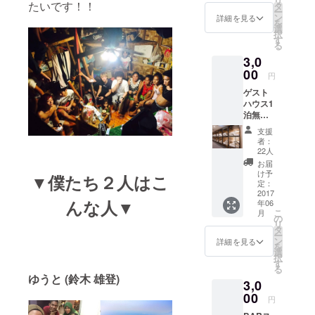
リ
はあり
たいです！！
タ
ー
ませ
ン
詳細を見る
を
ん。
選
択
す
る
3,0
00
円
ゲスト
ハウス1
泊無料
券と
支援
BARで
者：
使える
22人
ドリン
お届
クチ
け予
▼僕たち２人はこ
ケット1
定：
枚 をリ
2017
んな人▼
年06
ターン
こ
月
として
の
リ
お返し
タ
ー
します
ン
詳細を見る
を
選
択
す
る
ゆうと (鈴木 雄登)
3,0
00
円