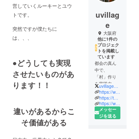
営していくルーキーとユウ
uvillag
トです。
e
突然ですが僕たちに
大阪府
は、、、
他に1件の
プロジェク
トを掲載し
ています
●どうしても実現
都会の真ん
中で、
させたいものがあ
「村」作り
ります！！
を実践中
uvillage415
BAR&GUES
https://www.facebook.com/Uvillage415/?ref=bookmarks
THOUSE『
https://twitter.com/uvillage415
https://www.instagram.com/uvillage415/?hl=ja
都会村』を
違いがあるからこ
メッセー
コンセプト
ジを送る
に、歳、職
そ価値がある
業、国籍を
超えたボー
ダレスなコ