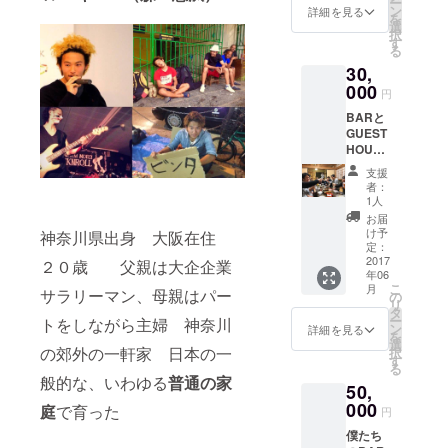
ー
ティッ
ン
詳細を見る
を
クライ
選
択
ブな
す
る
ど 内
30,
容、日
程につ
000
円
いては
BARと
要相談
GUEST
になり
HOUSE
ます
部分を
が、常
支援
どっち
識の範
者：
も1日貸
囲内で
1人
し切る
あれば
お届
権利（1
問題あ
け予
神奈川県出身 大阪在住
回） 泊
りませ
定：
まれて
2017
ん
２０歳 父親は大企企業
年06
朝まで
こ
月
サラリーマン、母親はパー
飲める
の
リ
イベン
タ
ー
トをしながら主婦 神奈川
トがで
ン
詳細を見る
を
きま
選
の郊外の一軒家 日本の一
択
す。内
す
る
容、日
般的な、いわゆる
普通の家
50,
程につ
いては
000
庭
で育った
円
要相談
僕たち
ですが