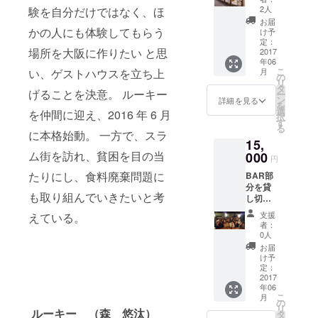
ンとし
2人
験を自分だけではなく、ほ
てお返
お届
ししま
かの人にも体験してもらう
け予
す
定：
場所を大阪に作りたい と思
2017
年06
こ
い、ゲストハウスを立ち上
月
の
リ
タ
げることを決意。 ルーキー
ー
ン
詳細を見る
を
選
を仲間に迎え、2016 年 6 月
択
す
る
に本格始動。 一方で、スラ
15,
ム街を訪れ、貧困を目の当
000
円
たりにし、食料廃棄問題に
BAR部
分を貸
も取り組んでいきたいと考
し切っ
てイベ
支援
えている。
ントを
者：
する権
0人
利（1
お届
回） 飲
け予
み会、
定：
ワーク
2017
年06
ショッ
こ
月
プ、ア
の
リ
ルーキー （森 悠汰）
コース
タ