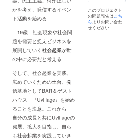
義、民主主義、何が正しい
かを考え、発信するイベン
このプロジェクト
の問題報告は
こち
ト活動を始める
ら
よりお問い合わ
せください
19歳 社会現象や社会問
題を需要と捉えビジネスを
展開していく
社会起業
が世
の中に必要だと考える
そして、社会起業を実践、
広めていくための土台、発
信基地としてBAR＆ゲスト
ハウス 『Uvillage』を始め
ることを決意。これから
自分の成長と共にUvillageの
発展、拡大を目指し、自ら
も社会起業を実践していき