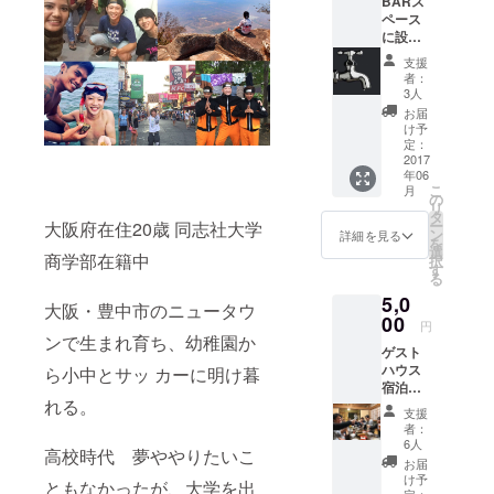
BARス
ペース
に設置
する無
支援
限に酒
者：
がでる
3人
『蛇
お届
口』の1
け予
日使用
定：
券 をリ
2017
年06
ターン
こ
月
として
の
リ
お返し
タ
ー
大阪府在住20歳 同志社大学
しま
ン
詳細を見る
を
す。 酒
選
商学部在籍中
択
の種類
す
る
は焼酎
5,0
をメイ
大阪・豊中市のニュータウ
ンに考
00
円
えてい
ンで生まれ育ち、幼稚園か
ゲスト
ます
ハウス
ら小中とサッ カーに明け暮
が、ワ
宿泊無
イン、
れる。
料券１
日本酒
支援
枚と
も検討
者：
BARで
してお
6人
高校時代 夢ややりたいこ
使える
りま
お届
時間無
す。
け予
ともなかったが、大学を出
制限の