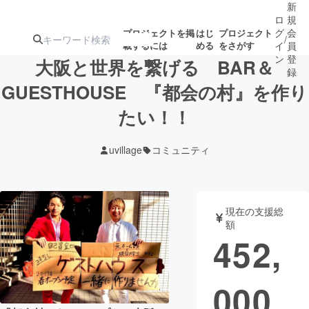
新
ロ
規
グ
会
プロジェクトを掲
はじ
プロジェクト
/
載するには
める
をさがす
イ
員
ン
登
大阪と世界を繋げる BAR＆
録
GUESTHOUSE 『都会の村』を作り
たい！！
人気のプロ
注目のリ
注目の新着プロ
募集終了が近いプ
もうすぐ公開
ジェクト
ターン
ジェクト
ロジェクト
されます
uvillage
コミュニティ
アート・写真
音楽
現在の支援総
テクノロジー・ガジェット
ゲーム・サ
額
452,
映像・映画
書籍・雑誌
000
ビジネス・起業
チャレンジ