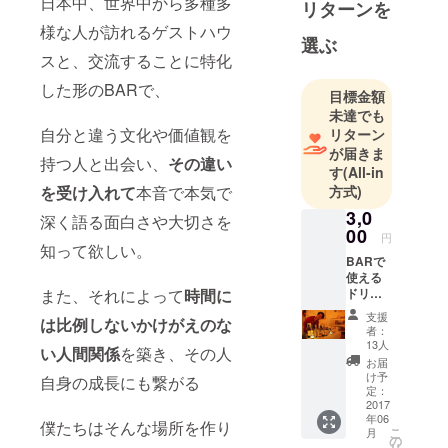
日本中、世界中から多種多
リターンを
ミュニティ
様な人が訪れるゲストハウ
作りをして
選ぶ
スと、交流することに特化
ます。
個性的な
した形のBARで、
目標金額
様々なイベ
未達でも
ント企画し
自分と違う文化や価値観を
リターン
てます。
が届きま
持つ人と出会い、
その違い
す
(All-in
19:00-25:00
を受け入れて
本音で本気で
方式)
で1Drink500
3,0
円〜
深く語る面白さや大切さを
00
2020年4月
円
知って欲しい。
25日から、
BARで
使える
無料のゲス
また、それによって
時間に
ドリン
トハウスに
クチ
支援
は比例しないかけがえのな
ケット
生まれ変わ
者：
５枚を
13人
い人間関係
を築き、その人
リター
お届
ンとし
け予
自身の成長にも繋がる
てお送
定：
りしま
2017
年06
す。 有
僕たちはそんな場所を作り
こ
月
効期限
の