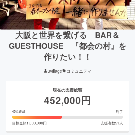
大阪と世界を繋げる BAR＆
GUESTHOUSE 『都会の村』を
作りたい！！
uvillage
コミュニティ
現在の支援総額
452,000
円
終了
45
%達成
目標金額
1,000,000
円
支援者数
51
人