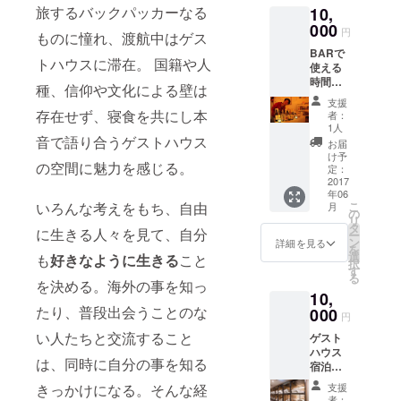
旅するバックパッカーなる
10,
す
000
円
ものに憧れ、渡航中はゲス
BARで
トハウスに滞在。 国籍や人
使える
時間無
種、信仰や文化による壁は
制限飲
支援
み放題
存在せず、寝食を共にし本
者：
券４枚
1人
をリ
音で語り合うゲストハウス
お届
ターン
け予
の空間に魅力を感じる。
として
定：
お返し
2017
年06
しま
いろんな考えをもち、自由
こ
月
す。
の
リ
タ
に生きる人々を見て、自分
ー
ン
詳細を見る
を
選
も
好きなように生きる
こと
択
す
る
を決める。海外の事を知っ
10,
たり、普段出会うことのな
000
円
い人たちと交流すること
ゲスト
ハウス
は、同時に自分の事を知る
宿泊券
５枚を
きっかけになる。そんな経
支援
リター
者：