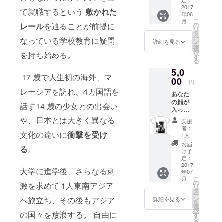
定：
み放題
2017
て就職するという
敷かれた
年06
券１枚
こ
月
をリ
レール
を辿ることが前提に
の
リ
ターン
タ
ー
なっている学校教育に疑問
として
ン
詳細を見る
を
お返し
選
択
を持ち始める。
します
す
る
5,0
17 歳で人生初の海外、マ
00
円
レーシアを訪れ、4カ国語を
あなた
の顔が
話す14 歳の少女との出会い
入った
写真を
や、日本とは大きく異なる
支援
プリン
者：
文化の違いに
衝撃を受け
トしたT
1人
シャツ
お届
る
。
を作り
け予
ま
定：
す！！
2017
大学に進学後、さらなる刺
年07
そのT
こ
月
シャツ
の
激を求めて 1人東南アジア
リ
を着て
タ
ー
最低1週
ン
へ旅立ち、その後もアジア
詳細を見る
を
間は
選
択
BARに
の国々を放浪する。 自由に
す
る
立ちま