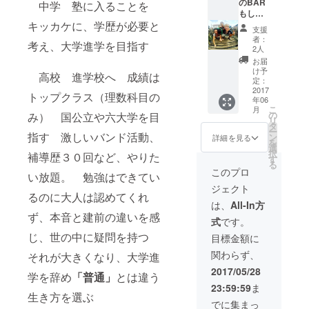
のBAR
常識の
中学 塾に入ることを
もしく
範囲内
キッカケに、学歴が必要と
は
であれ
支援
GUEST
ば問題
者：
考え、大学進学を目指す
HOUSE
ありま
2人
を利用
せん。
お届
する人
け予
高校 進学校へ 成績は
全員が
定：
目につ
2017
トップクラス（理数科目の
年06
く場所
こ
月
に広告
の
み） 国公立や六大学を目
リ
する権
タ
ー
利 個
指す 激しいバンド活動、
ン
詳細を見る
を
人、法
選
択
補導歴３０回など、やりた
人、お
す
る
店、イ
このプロ
い放題。 勉強はできてい
ベン
ジェクト
ト、な
るのに大人は認めてくれ
んでも
は、
All-In方
構いま
ず、本音と建前の違いを感
式
です。
せん。
あなた
じ、世の中に疑問を持つ
目標金額に
の知っ
関わらず、
それが大きくなり、大学進
て欲し
い事を
2017/05/28
学を辞め
「普通」
とは違う
広告し
23:59:59
ま
て下さ
生き方を選ぶ
い。
でに集まっ