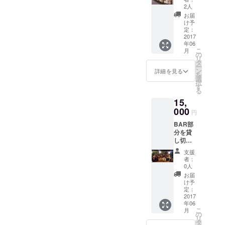
ンとし
2人
てお返
お届
ししま
け予
す
定：
2017
年06
こ
月
の
リ
タ
ー
ン
詳細を見る
を
選
択
す
る
15,
000
円
BAR部
分を貸
し切っ
てイベ
支援
ントを
者：
する権
0人
利（1
お届
回） 飲
け予
み会、
定：
ワーク
2017
年06
ショッ
こ
月
プ、ア
の
リ
コース
タ