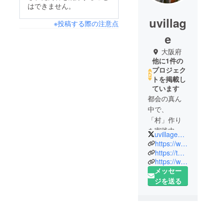
はできません。
uvillag
※投稿する際の注意点
e
大阪府
他に1件の
プロジェク
トを掲載し
ています
都会の真ん
中で、
「村」作り
を実践中
uvillage415
BAR&GUES
https://www.facebook.com/Uvillage415/?ref=bookmarks
THOUSE『
https://twitter.com/uvillage415
https://www.instagram.com/uvillage415/?hl=ja
都会村』を
メッセー
コンセプト
ジを送る
に、歳、職
業、国籍を
超えたボー
ダレスなコ