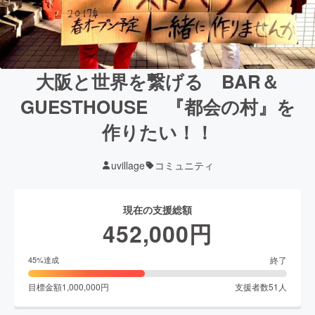
大阪と世界を繋げる BAR＆
GUESTHOUSE 『都会の村』を
作りたい！！
uvillage
コミュニティ
現在の支援総額
452,000
円
終了
45
%達成
目標金額
1,000,000
円
支援者数
51
人