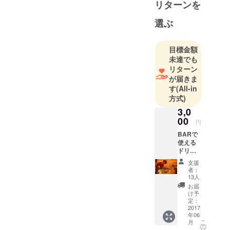
リターンを
ミュニティ
作りをして
選ぶ
ます。
個性的な
目標金額
様々なイベ
未達でも
ント企画し
リターン
てます。
が届きま
す
(All-in
19:00-25:00
方式)
で1Drink500
3,0
円〜
00
2020年4月
円
25日から、
BARで
使える
無料のゲス
ドリン
トハウスに
クチ
支援
ケット
生まれ変わ
者：
５枚を
13人
リター
お届
ンとし
け予
てお送
定：
りしま
2017
年06
す。 有
こ
月
効期限
の