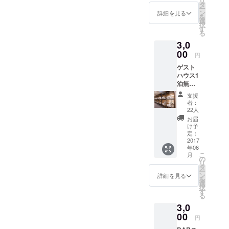
リ
はあり
タ
ー
ませ
ン
詳細を見る
を
ん。
選
択
す
る
3,0
00
円
ゲスト
ハウス1
泊無料
券と
支援
BARで
者：
使える
22人
ドリン
お届
クチ
け予
ケット1
定：
枚 をリ
2017
年06
ターン
こ
月
として
の
リ
お返し
タ
ー
します
ン
詳細を見る
を
選
択
す
る
3,0
00
円