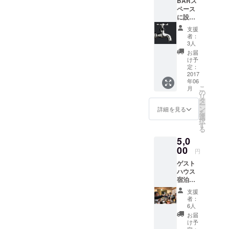
BARス
ペース
に設置
する無
支援
限に酒
者：
がでる
3人
『蛇
お届
口』の1
け予
日使用
定：
券 をリ
2017
年06
ターン
こ
月
として
の
リ
お返し
タ
ー
しま
ン
詳細を見る
を
す。 酒
選
択
の種類
す
る
は焼酎
5,0
をメイ
ンに考
00
円
えてい
ゲスト
ます
ハウス
が、ワ
宿泊無
イン、
料券１
日本酒
支援
枚と
も検討
者：
BARで
してお
6人
使える
りま
お届
時間無
す。
け予
制限の