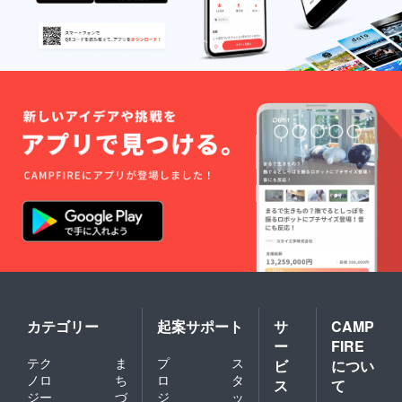
カテゴリー
起案サポート
サ
CAMP
ー
FIRE
テク
ま
プ
ス
ビ
につい
ノロ
ち
ロ
タ
ス
て
ジー
づ
ジ
ッ