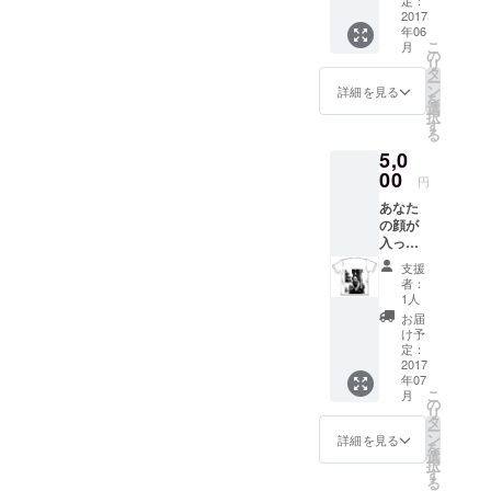
定：
み放題
2017
年06
券１枚
こ
月
をリ
の
リ
ターン
タ
ー
として
ン
詳細を見る
を
お返し
選
択
します
す
る
5,0
00
円
あなた
の顔が
入った
写真を
支援
プリン
者：
トしたT
1人
シャツ
お届
を作り
け予
ま
定：
す！！
2017
年07
そのT
こ
月
シャツ
の
リ
を着て
タ
ー
最低1週
ン
詳細を見る
を
間は
選
択
BARに
す
る
立ちま