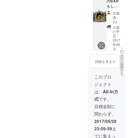
のBAR
常識の
もしく
範囲内
は
であれ
支援
GUEST
ば問題
者：
HOUSE
ありま
2人
を利用
せん。
お届
する人
け予
全員が
定：
目につ
2017
年06
く場所
こ
月
に広告
の
リ
する権
タ
ー
利 個
ン
詳細を見る
を
人、法
選
択
人、お
す
る
店、イ
このプロ
ベン
ジェクト
ト、な
んでも
は、
All-In方
構いま
式
です。
せん。
あなた
目標金額に
の知っ
関わらず、
て欲し
い事を
2017/05/28
広告し
23:59:59
ま
て下さ
い。
でに集まっ