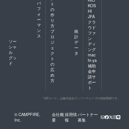
パ
ト
KOS
フ
の
HI
ォ
作
JFA
ー
り
クラ
マ
方
ウド
ン
プ
統
ファ
ス
ロ
計
ン
ソー
ジ
デ
ディ
シャ
ェ
ー
ング
ル
ク
タ
mac
グッ
ト
hi-ya
ド
の
補助
広
金申
め
請サ
方
ポー
ト
「QRコード」は株式会社デンソーウェーブの登録商標です。
© CAMPFIRE,
会社概
採用情
パートナー
Inc.
要
報
募集