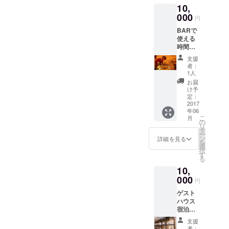
10,
す
000
円
BARで
使える
時間無
制限飲
支援
み放題
者：
券４枚
1人
をリ
お届
ターン
け予
として
定：
お返し
2017
年06
しま
こ
月
す。
の
リ
タ
ー
ン
詳細を見る
を
選
択
す
る
10,
000
円
ゲスト
ハウス
宿泊券
５枚を
支援
リター
者：