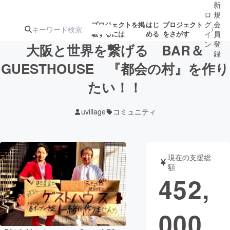
新
ロ
規
グ
会
プロジェクトを掲
はじ
プロジェクト
/
載するには
める
をさがす
イ
員
ン
登
大阪と世界を繋げる BAR＆
録
GUESTHOUSE 『都会の村』を作り
たい！！
人気のプロ
注目のリ
注目の新着プロ
募集終了が近いプ
もうすぐ公開
ジェクト
ターン
ジェクト
ロジェクト
されます
uvillage
コミュニティ
アート・写真
音楽
現在の支援総
テクノロジー・ガジェット
ゲーム・サ
額
452,
映像・映画
書籍・雑誌
000
ビジネス・起業
チャレンジ