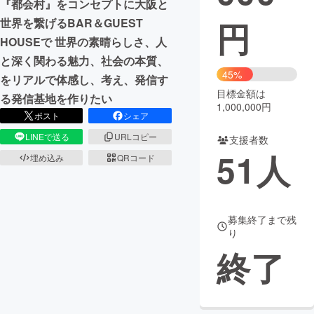
『都会村』をコンセプトに大阪と
円
世界を繋げるBAR＆GUEST
まちづくり・地域活性化
HOUSEで 世界の素晴らしさ、人
と深く関わる魅力、社会の本質、
CAMPFIRE for Social Good
CAMPFIRE Creation
45%
をリアルで体感し、考え、発信す
CAMPFIREふるさと納税
machi-ya
コミュニティ
目標金額は
る発信基地を作りたい
1,000,000円
ポスト
シェア
LINEで送る
URLコピー
支援者数
51
人
埋め込み
QRコード
募集終了まで残
り
終了