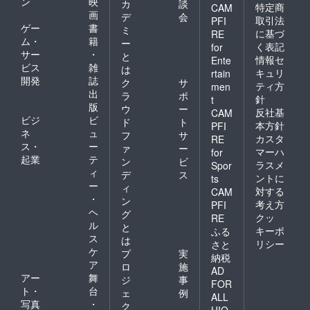
ン
映
カ
談
特定商
CAM
画
デ
会
取引法
PFI
ゲー
書
ミ
に基づ
RE
ム・
籍
ー
く表記
for
サー
・
と
情報セ
Ente
ビス
雑
は
キュリ
rtain
開発
誌
ク
サ
ティ方
men
出
ラ
ポ
針
t
版
ウ
ー
反社基
CAM
ビジ
ビ
ド
ト
本方針
PFI
ネ
ュ
フ
サ
カスタ
RE
ス・
ー
ァ
ー
マーハ
for
起業
テ
ン
ビ
ラスメ
Spor
ィ
デ
ス
ントに
ts
ー
ィ
対する
CAM
・
ン
考え方
PFI
ヘ
グ
クッ
RE
ル
と
キーポ
ふる
ス
は
リシー
さと
ケ
プ
実
納税
ア
ロ
施
AD
アー
舞
ジ
事
FOR
ト・
台
ェ
例
ALL
写真
・
ク
HIO