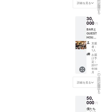
ー
ティッ
ン
詳細を見る
を
クライ
選
択
ブな
す
る
ど 内
30,
容、日
程につ
000
円
いては
BARと
要相談
GUEST
になり
HOUSE
ます
部分を
が、常
支援
どっち
識の範
者：
も1日貸
囲内で
1人
し切る
あれば
お届
権利（1
問題あ
け予
回） 泊
りませ
定：
まれて
2017
ん
年06
朝まで
こ
月
飲める
の
リ
イベン
タ
ー
トがで
ン
詳細を見る
を
きま
選
択
す。内
す
る
容、日
50,
程につ
いては
000
円
要相談
僕たち
ですが