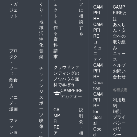
・ガ
く
ェ
フ
CAM
CAMP
ジェ
り
ク
に
PFI
FIREと
ット
・
ト
相
RE
は
地
を
談
CAM
あんし
域
作
す
PFI
ん・安
活
る
る
RE
全への
性
資
コ
取り組
化
料
ミュ
み
プロ
音
請
ニ
ニュー
ダク
楽
求
ティ
ス
ト
CAM
ヘルプ
クラウドファ
フー
チ
PFI
お問い
ンディングの
ド・
ャ
RE
合わせ
ノウハウを無
飲食
レ
Crea
料で学ぼう
店
ン
tion
各種規定
CAMPFIRE
ジ
CAM
アカデミー
アニ
ス
利用規
PFI
メ・
ポ
約
RE
漫画
ー
CA
説
細則
for
ツ
MP
明
プライ
Soci
ファ
映
FI
会
バシー
al
ッ
像
RE
・
ポリ
Goo
ショ
・
ア
相
シー
d