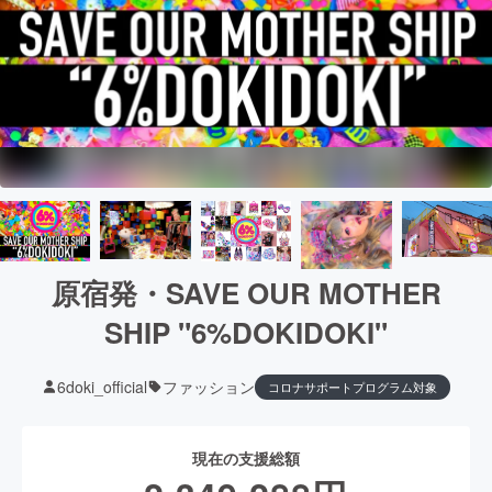
原宿発・SAVE OUR MOTHER
SHIP "6%DOKIDOKI"
6doki_official
ファッション
コロナサポートプログラム対象
現在の支援総額