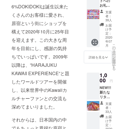
トへの
お礼と
6%DOKIDOKIは誕生以来た
して、
支援
くさんのお客様に愛され、
オリジ
者：
ナルス
39人
原宿という街にショップを
テッ
お届
カーと
け予
構えて2020年10月に25年目
Thank
定：
youカー
2020
を迎えます。この大きな周
年07
ドを差
こ
月
し上げ
の
年を目前にし、感謝の気持
リ
ます。
タ
ー
※サポー
ちでいっぱいです。2009年
ン
詳細を見る
を
トをし
選
択
以降は、”HARAJUKU
ていた
す
る
だく際
KAWAII EXPERIENCE”と題
1,0
に『上
乗せ支
00
円
したワールドツアーを開催
援』を
NEW!!!
するこ
し、以来世界中のKawaiiカ
新たな
とがで
リター
きま
ルチャーファンとの交流も
ンを追
す。ご
支援
加しま
深めてまいりました。
都合許
者：
した！
す場合
33人
原宿店
は、上
お届
それからは、日本国内の中
の店舗
乗せで
け予
のフ
ご支援
定：
でもちょっと異端な原宿と
2020