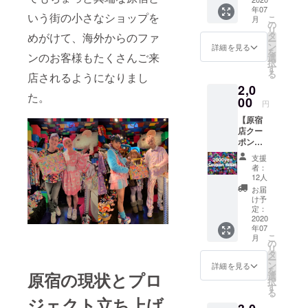
ラッグ
頂けま
年07
に、あ
すと大
いう街の小さなショップを
こ
月
なたの
変嬉し
の
リ
お名前
いで
タ
めがけて、海外からのファ
ー
を掲載
す。
ン
詳細を見る
を
しま
ンのお客様もたくさんご来
選
択
す。 こ
す
る
店されるようになりまし
ちらの
2,0
コース
た。
ではサ
00
円
ポート
【原宿
をして
店クー
いただ
ポン
く際に
コー
『上乗
支援
ス】 ■
せ支
者：
オリジ
援』を
12人
ナルス
するこ
お届
テッ
とがで
け予
カー・
きま
定：
Thank
2020
す。ご
年07
youカー
都合許
こ
月
ドに加
す場合
の
リ
え、コ
は、上
タ
ー
ロナ収
乗せで
ン
詳細を見る
を
束後に
原宿の現状とプロ
ご支援
選
択
原宿店
頂けま
す
る
でご使
すと大
ジェクト立ち上げ
用いた