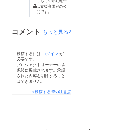
こちらの活動報告
Fashionsnap.comさ
と「黄色い座席」が特
は支援者限定の公
開です。
て、明日からゴールデ
徴の「特急ラビュー」
ンウィーク休暇を過ご
とのコラボレーション
される方も多いので
電車が運行。池袋から
コメント
もっと見る
は？原宿店は通常通り
飯能までを繋ぐ特別版
の営業時間で毎日営業
「KAWAIIトレイン」
いたします。ぜひお近
として、KAWAIIの
投稿するには
ログイン
が
くにいらしたら、お立
ユートピア
必要です。
ち寄りくださいね♪30
「KAWAIITOPIA」へご
プロジェクトオーナーの承
周年イヤーの大型連
案内します。京都の列
認後に掲載されます。承認
された内容を削除すること
休、嬉しいお知らせの
車レストラン
はできません。
ひとつ目はこちら！
「FUTURE TRAIN」
※投稿する際の注意点
6%DOKIDOKIガチャ
とも、この日だけの特
コレクションの登場で
別なコラボ！内覧会に
す！！懐かしのグラ
は各国からたくさんの
フィックデザインやモ
KAWAII FAMILYが参加
チーフ、店内のアイコ
してくれました！移動
ニックなあの子が缶
そのものが作品の一部