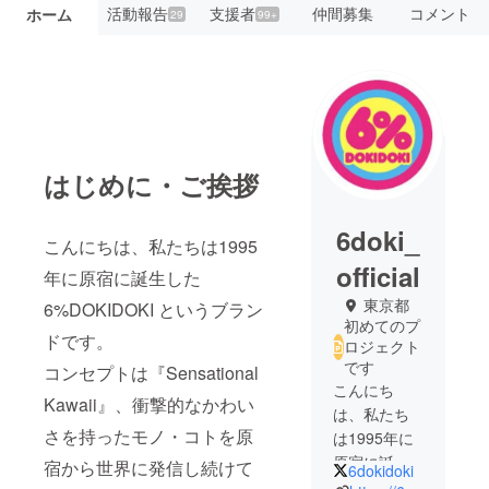
活動報告
支援者
仲間募集
コメント
ホーム
29
99+
はじめに・ご挨拶
6doki_
こんにちは、私たちは1995
official
年に原宿に誕生した
東京都
6%DOKIDOKI というブラン
初めてのプ
ドです。
ロジェクト
です
コンセプトは『Sensational
こんにち
Kawaii』、衝撃的なかわい
は、私たち
さを持ったモノ・コトを原
は1995年に
原宿に誕生
宿から世界に発信し続けて
6dokidoki
した