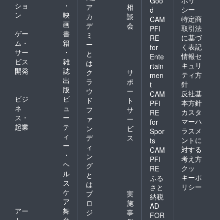
ポリ
Goo
ショ
・
ア
相
シー
d
ン
映
カ
談
特定商
CAM
画
デ
会
取引法
PFI
ゲー
書
ミ
に基づ
RE
ム・
籍
ー
く表記
for
サー
・
と
情報セ
Ente
ビス
雑
は
キュリ
rtain
開発
誌
ク
サ
ティ方
men
出
ラ
ポ
針
t
版
ウ
ー
反社基
CAM
ビジ
ビ
ド
ト
本方針
PFI
ネ
ュ
フ
サ
カスタ
RE
ス・
ー
ァ
ー
マーハ
for
起業
テ
ン
ビ
ラスメ
Spor
ィ
デ
ス
ントに
ts
ー
ィ
対する
CAM
・
ン
考え方
PFI
ヘ
グ
クッ
RE
ル
と
キーポ
ふる
ス
は
リシー
さと
ケ
プ
実
納税
ア
ロ
施
AD
アー
舞
ジ
事
FOR