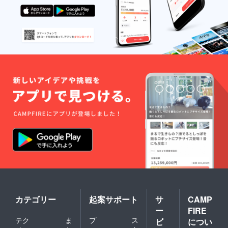
密〉・・・・・・・・
したPopUpショップも
・・・・・が常設展示
チェックをお忘れなく
されています。ポップ
♫皆様にお会いできる
アップでは魅力的な
ことをこころよりお待
フードトラックや体験
ちしております！
コーナーがたくさん！
私たちSebastian
Masuda Artのテントで
は、クルックフィール
ズにゆかりのある作品
をモチーフにデザイン
した、初お披露目とな
るコラボグッズも数ア
イテム発売します！期
間；5月3日(土)〜5月5
カテゴリー
起案サポート
サ
CAMP
日(月)開催時間；
ー
FIRE
10:00〜17:00場所；
テク
ま
プ
ス
ビ
につい
KURKKU FIELDS / ク