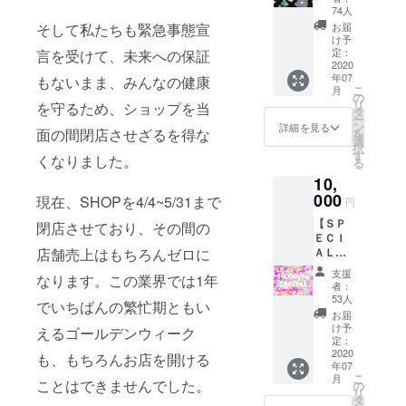
を備考
大】 す
テッ
74人
欄へご
でに販
カー・
そして私たちも緊急事態宣
お届
記入お
売を終
Thank
け予
願いし
了した
定：
言を受けて、未来への保証
youカー
ます。
アーカ
2020
ドも差
※ 掲載
年07
もないまま、みんなの健康
イヴア
し上げ
不要の
こ
月
イテム
の
ます。
方は備
リ
を守るため、ショップを当
を中心
タ
■3000
考欄へ
ー
に、特
ン
円コー
詳細を見る
【不
面の間閉店させざるを得な
を
別なア
選
ス例 オ
要】と
択
イテム
す
リジナ
くなりました。
ご記入
る
を沢山
ルアク
くださ
10,
集めた
セサ
い。
コレク
000
現在、SHOPを4/4~5/31まで
リー オ
円
（お名
ターズ
リジナ
前の掲
【ＳＰ
Boxを
閉店させており、その間の
ル雑貨
載時期
ＥＣＩ
お届け
小物 セ
は、
店舗売上はもちろんゼロに
ＡＬ
しま
レクト
2020年
コー
す！オ
アクセ
支援
内とさ
なります。この業界では1年
ス】 原
リジナ
サ
者：
せてい
宿店で
ルス
53人
リー
でいちばんの繁忙期ともい
ただき
使える
テッ
等
お届
ます）
クーポ
カー・
け予
えるゴールデンウィーク
■サポー
ンに加
Thank
定：
トへの
え、す
2020
youカー
も、もちろんお店を開ける
お礼と
年07
でに販
ドも差
して、
こ
月
売を終
ことはできませんでした。
し上げ
の
6%DOK
リ
了した
ます。
タ