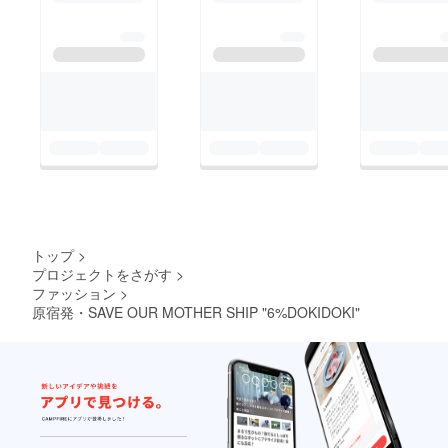
クフィールズにて開催
得なプランです。（お
されるゴールデン
子さま割引もありま
ウィークポップアップ
す）飯能は遠いなぁと
に、Sebastian
思っている方も、なか
Masuda Artが参加しま
なか京都に来られない
す！クルックフィール
方も、この特別な機会
ズは千葉県木更津市に
をお見逃しなく。増田
ある、自然と共に楽し
セバスチャン本人も列
めるアート作品や遊
車に乗ります！チケッ
具、動物たちや美味し
トは＜4/26(日)＞ま
トップ
>
い食べ物も揃った素敵
で、お早めにチェック
プロジェクトをさがす
>
ファッション
>
な施設。場内のマザー
して下さいねKAWAII
原宿発・SAVE OUR MOTHER SHIP "6%DOKIDOKI"
ポンド周辺では、お馴
TRAIN詳細；
染みとなっ
https://metsa-
た・・・・・・・・・
hanno.com/event/440
・・・・増田セバス
85/ミュージアム到着
チャン〈ぽっかりあい
後は、6%DOKIDOKI
た穴の秘
が全面ディレクション