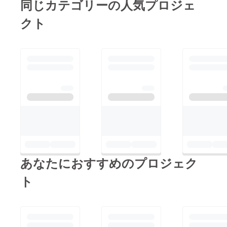
同じカテゴリーの人気プロジェ
バッヂやアクキーに
になるような、少し特
クト
なって登場です！ガ
別な1日になるはず♫
チャは原宿店の入り口
到着後は、増田セバス
に設置予定、ぜひまわ
チャンとミュージアム
しに来てください♡画
館長の後藤繁雄さん
像上側の水色背景のシ
で、展示を巡るアー
リーズは明日4/26から
ティストツアーも予定
スタート、画像下側の
しています。KAWAII
紫背景のシリーズは
トレインのチケットは
5/1からスタートの予
電車バス代と展覧会チ
定です！原宿店の営業
ケット込みで大人
時間はこちらをご確認
5,980円。京都
あなたにおすすめのプロジェク
ください；
「FUTURE TRAIN」
GoogleMapsを開く＊
とのコラボでシアトリ
ト
＊＊そしてもう一つの
カルな時間があった
ゴールデンウィーク中
り、北欧のお菓子が配
のお知らせはPopUpで
られたり、色々特典あ
す！木更津市・クルッ
り！なかなか贅沢でお