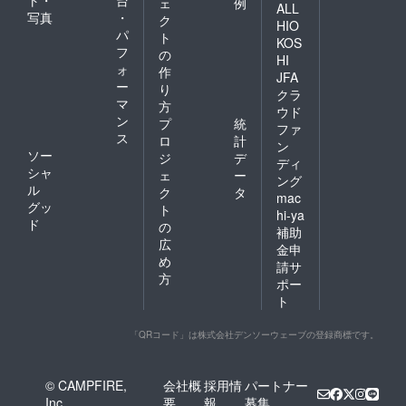
ト・
台
ェ
例
ALL
写真
・
ク
HIO
パ
ト
KOS
フ
の
HI
ォ
作
JFA
ー
り
クラ
マ
方
ウド
ン
プ
統
ファ
ス
ロ
計
ン
ソー
ジ
デ
ディ
シャ
ェ
ー
ング
ル
ク
タ
mac
グッ
ト
hi-ya
ド
の
補助
広
金申
め
請サ
方
ポー
ト
「QRコード」は株式会社デンソーウェーブの登録商標です。
© CAMPFIRE,
会社概
採用情
パートナー
Inc.
要
報
募集