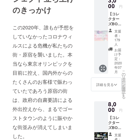
3,0
変嬉し
だける
00
いで
円
のきっかけ
1000円
す。 ■
【コレ
分の
壁面フ
クター
クーポ
ラッグ
ズBOX
ンを差
へのお
この2020年、誰もが予想を
コー
し上げ
名前掲
支援
ス・
ます。
載 画像
していなかったコロナウィ
者：
小】 す
（有効
にもあ
179
でに販
期限
人
ルスによる危機が私たちの
る、原
売を終
2020年
宿店の
お届
街・原宿を襲いました。本
了した
12月末
け予
外壁に
アーカ
定：
日）
飾られ
当なら東京オリンピックを
2020
イヴア
る新し
年07
イテム
いフ
こ
目前に控え、国内外からの
月
を中心
の
ラッグ
リ
に、特
タ
へのお
たくさんのお客様で賑わっ
ー
別なア
ン
詳細を見る
名前掲
を
イテム
選
ていたであろう原宿の街
載を致
択
を沢山
す
しま
る
集めた
は、政府の自粛要請による
す。 ※
8,0
コレク
掲載可
外出控えから、まるでゴー
00
ターズ
能な方
円
Boxを
はお名
ストタウンのように賑やか
【コレ
お届け
前(もし
クター
しま
くは
な街並みが消えてしまいま
ズBOX
す！オ
ニック
コー
リジナ
ネーム)
支援
した。
ス・
ルス
者：