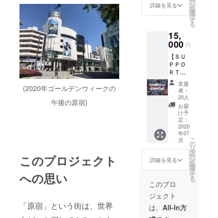
IDOKI
ー
アーカ
■8000
ン
詳細を見る
から
を
イヴア
円コー
選
Thank
択
イテム
ス例 オ
す
youメー
る
を中心
リジナ
ルを差
15,
に、特
ルウェ
し上げ
別なア
000
アまた
円
ます。
イテム
はバッ
【ＳＵ
を沢山
グ オリ
ＰＰＯ
集めた
ジナル
ＲＴ
コレク
アクセ
コー
ターズ
サリー
支援
(2020年ゴールデンウィークの
ス】 ※
Boxを
オリジ
者：
こちら
お届け
ナル雑
20人
午後の原宿)
はご支
しま
貨小物
お届
援をメ
す！オ
セレク
け予
インに
リジナ
定：
ト小
した
2020
ルス
物 等
年07
コース
テッ
こ
月
になり
カー・
の
リ
ます。
Thank
タ
ー
このプロジェクト
サポー
youカー
ン
詳細を見る
を
トをし
ドも差
選
択
ていた
への思い
し上げ
す
る
だく際
ます。
このプロ
に『上
■原宿店
ジェクト
乗せ支
で使え
「原宿」という街は、世界
援』を
る2000
は、
All-In方
するこ
円分の