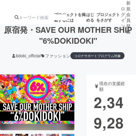
新
ロ
規
グ
会
プロジェクトを掲
はじ
プロジェクト
/
載するには
める
をさがす
イ
員
ン
登
原宿発・SAVE OUR MOTHER SHIP
録
"6%DOKIDOKI"
人気のプロ
注目のリ
注目の新着プロ
募集終了が近いプ
もうすぐ公開
6doki_official
ファッション
コロナサポートプログラム対象
ジェクト
ターン
ジェクト
ロジェクト
されます
アート・写真
音楽
現在の支援総
額
2,34
テクノロジー・ガジェット
ゲーム・サ
映像・映画
書籍・雑誌
9,28
ビジネス・起業
チャレンジ