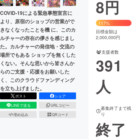
8
円
まちづくり・地域活性化
COVID-19による緊急事態宣言に
より、原宿のショップの営業がで
117%
きなくなったことを機 に、このカ
CAMPFIRE for Social Good
CAMPFIRE Creation
目標金額は
2,000,000円
ルチャーの存在の儚さを感じまし
CAMPFIREふるさと納税
machi-ya
コミュニティ
た。カルチャーの発信地・交流の
支援者数
場所でもある ショップを無くした
391
くない。そんな思いから皆さんか
らのご支援・応援をお願いした
人
く、このクラウドファンディング
を立ち上げました。
ポスト
シェア
LINEで送る
URLコピー
募集終了まで残
り
埋め込み
QRコード
終了