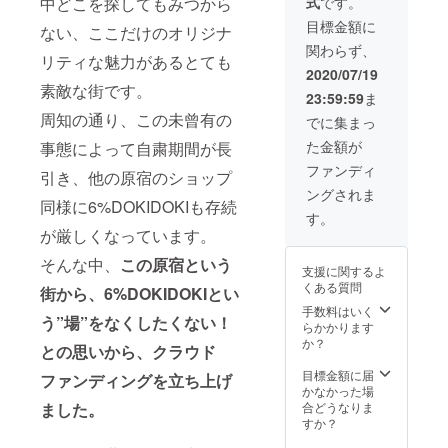
中どこを探してもみつから
式
です。
とがで
クーポ
きま
ン（有
目標金額に
ない、ここだけのオリジナ
す。ご
効期限
関わらず、
都合許
2020年
リティな魅力があるとても
す場合
12月末
2020/07/19
は、上
日） ■
素敵な街です。
23:59:59
ま
乗せで
アーカ
ご支援
周知の通り、この未曾有の
イヴア
でに集まっ
頂けま
イテム
た金額が
事態によって自粛期間が長
すと大
中心に
変嬉し
ご用意
ファンディ
引き、他の原宿のショップ
いで
した、
ングされま
す。 ■
コレク
同様に6%DOKIDOKIも存続
サポー
ターズ
す。
トへの
BOX
が厳しくなっています。
お礼と
8000円
して、
そんな中、
この原宿という
相当
支援に関するよ
選べる
くある質問
街から、6%DOKIDOKIとい
オリジ
ナルT
手数料はいく
う”場”をなくしたくない！
シャツ1
らかかります
枚 とオ
か？
との思いから、クラウド
リジナ
ルス
目標金額に届
ファンディングを立ち上げ
テッ
かなかった場
カー・
ました。
合どうなりま
Thank
すか？
youカー