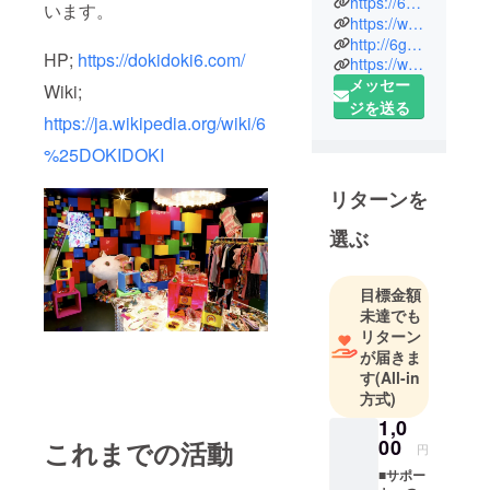
https://6dokidoki.com/
います。
6%DOKIDO
https://www.instagram.com/6doki_official/
http://6girls.jugem.jp/
KI というブ
HP;
https://dokidoki6.com/
https://www.facebook.com/6doki.fan
ランドで
メッセー
Wiki;
す！ コンセ
ジを送る
プトは
https://ja.wikipedia.org/wiki/6
『Sensation
%25DOKIDOKI
al
Kawaii』、衝
リターンを
撃的なかわ
選ぶ
いさを持っ
たモノ・コ
トを原宿か
目標金額
ら世 界に発
未達でも
信し続けて
リターン
が届きま
います。
す
(All-in
方式)
1,0
00
これまでの活動
円
■サポー