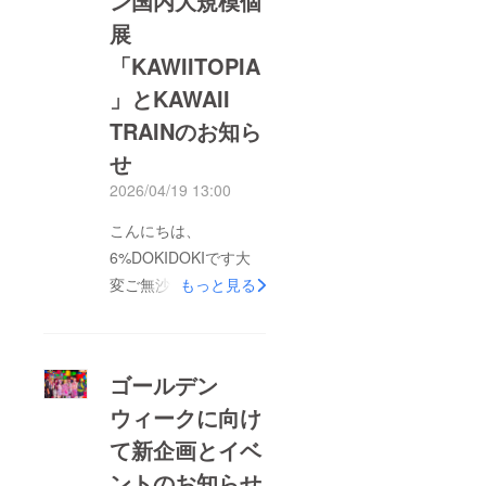
ン国内大規模個
展
「KAWIITOPIA
」とKAWAII
TRAINのお知ら
せ
2026/04/19 13:00
こんにちは、
6%DOKIDOKIです大
変ご無沙汰しておりま
もっと見る
すが、皆様いかがお過
ごしでしょうかSNSな
どでチェックしていた
ゴールデン
だいている方も多くい
ウィークに向け
らっしゃるのではと思
て新企画とイベ
いますが、このたび増
田セバスチャンが国内
ントのお知らせ