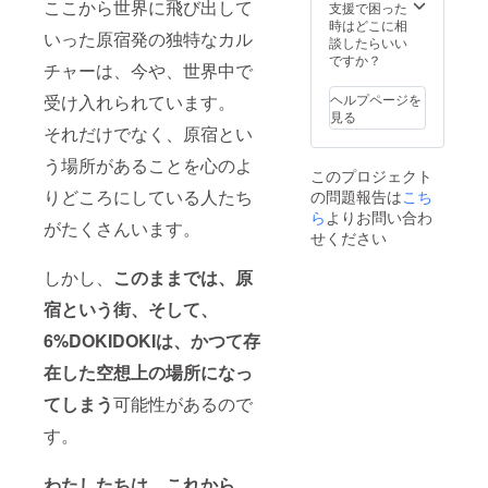
ここから世界に飛び出して
ドを差
支援で困った
し上げ
時はどこに相
いった原宿発の独特なカル
ます。
談したらいい
（サイ
ですか？
チャーは、今や、世界中で
ズ・デ
ザイン
受け入れられています。
ヘルプページを
はオプ
見る
ション
それだけでなく、原宿とい
よりご
選択く
う場所があることを心のよ
このプロジェクト
ださ
りどころにしている人たち
の問題報告は
こち
い）
ら
よりお問い合わ
がたくさんいます。
せください
しかし、
このままでは、原
宿という街、そして、
6%DOKIDOKIは、かつて存
在した空想上の場所になっ
てしまう
可能性があるので
す。
わたしたちは、これから