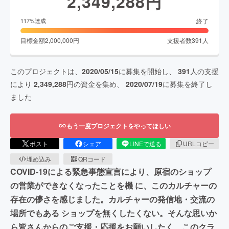
2,349,288
円
終了
117
%達成
目標金額
2,000,000
円
支援者数
391
人
このプロジェクトは、
2020/05/15
に募集を開始し、
391
人の支援
により
2,349,288
円の資金を集め、
2020/07/19
に募集を終了し
ました
もう一度プロジェクトをやってほしい
ポスト
シェア
LINEで送る
URLコピー
埋め込み
QRコード
COVID-19による緊急事態宣言により、原宿のショップ
の営業ができなくなったことを機 に、このカルチャーの
存在の儚さを感じました。カルチャーの発信地・交流の
場所でもある ショップを無くしたくない。そんな思いか
ら皆さんからのご支援・応援をお願いしたく、このクラ