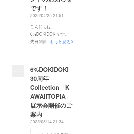
では５年ぶりとなる大
です！
規模個展
2025/04/25 21:51
「KAWAIITOPIA -GO
こんにちは、
TO HEAVEN(HELL)-」
6%DOKIDOKIです。
を埼玉・飯能にて3月
先日開催された展示会
から開催するはこびと
もっと見る
「KAWAIITOPIA」で
なりました！そして今
は、たくさんの方にご
回みなさまにお知らせ
来場をいただきありが
したいのが、この個展
6%DOKIDOKI
とうございました！
を記念した「KAWAII
30周年
KAWAIITOPIAコレク
TRAIN」です！来たる
Collection「K
ションの新作も続々と
5/16(土)、増田セバス
発売になり、店内もと
チャン展
AWAIITOPIA」
ても賑やかになりまし
「KAWAIITOPIA -GO
展示会開催のご
た。 30周年イヤーの
TO HEAVEN(HELL)-」
案内
始まりを取材していた
の開催を記念して、建
2025/03/14 21:34
だいたこちらもぜひご
築家・妹島和世がデザ
一読ください！記事；
インした「大きな窓」