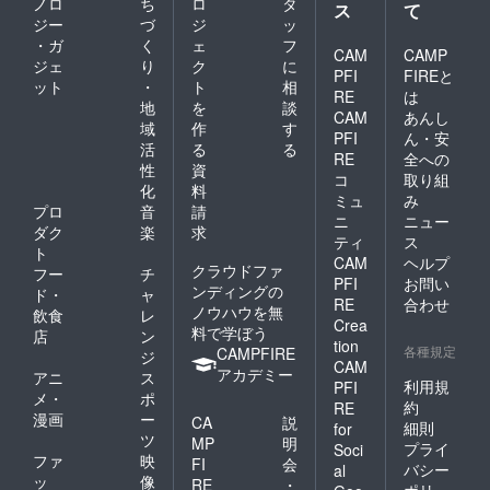
ノロ
ち
ロ
タ
ス
て
ジー
づ
ジ
ッ
ルックフィールズ〒
・ガ
く
ェ
フ
292-0812 千葉県木更
CAM
CAMP
ジェ
り
ク
に
PFI
FIREと
津市矢那
ット
・
ト
相
RE
は
地
を
談
2503https://kurkkufield
CAM
あんし
域
作
す
s.jp/※常設作品・ぽっ
PFI
ん・安
活
る
る
RE
全への
かり穴はPopUpの期間
性
資
コ
取り組
以外も施設の営業日に
化
料
ミュ
み
プロ
音
請
はご自由にご覧いただ
ニ
ニュー
ダク
楽
求
ティ
ス
けます！この機会にぜ
ト
CAM
ヘルプ
クラウドファ
ひ、子どもから大人ま
フー
チ
PFI
お問い
ンディングの
ド・
ャ
で楽しめるPopUpに遊
RE
合わせ
ノウハウを無
飲食
レ
Crea
びにいらしてください
料で学ぼう
店
ン
tion
各種規定
CAMPFIRE
♪＊＊＊原宿店・ポッ
ジ
CAM
アカデミー
アニ
ス
プアップともに、たく
利用規
PFI
メ・
ポ
約
RE
さんの皆様にお会いで
漫画
ー
CA
説
細則
for
きることを楽しみにし
ツ
MP
明
プライ
Soci
ファ
映
ております！
FI
会
バシー
al
ッ
像
RE
・