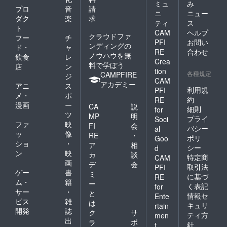
ミュ
み
刷希望
禁止で
定》は
プロ
音
請
ニ
ニュー
のお名
す。 ・
出店予
ダク
楽
求
ティ
ス
前をア
複数注
定日で
ト
CAM
ヘルプ
ルファ
文は可
はあり
クラウドファ
フー
チ
ベット
能です
ません
PFI
お問い
ンディングの
ド・
ャ
でご記
が、必
のでご
RE
合わせ
ノウハウを無
飲食
レ
入くだ
ず食べ
注意く
Crea
料で学ぼう
さい(苗
きれる
ださ
店
ン
tion
字or名
量をご
い。
各種規定
CAMPFIRE
ジ
CAM
前or
注文く
アカデミー
アニ
ス
ニック
ださ
利用規
PFI
メ・
ポ
ネーム
い。 ・
＋
約
RE
漫画
ー
など)。
食べ残
【クラ
CA
説
細則
for
記入が
しが多
ウド
ツ
MP
明
プライ
Soci
ない場
い場合
ファン
ファ
映
FI
会
バシー
al
合はT
は、そ
ディン
ッ
像
RE
・
ポリ
シャツ
の量に
グ限定T
Goo
ショ
・
ア
相
への印
応じて
シャ
シー
d
ン
映
刷は出
別途料
ツ】 背
カ
談
特定商
CAM
来ませ
金を頂
中にご
画
デ
会
取引法
PFI
んの
戴いた
支援い
ゲー
書
ミ
に基づ
RE
で、ご
しま
ただい
ム・
籍
ー
く表記
for
注意く
す。 ・
た方の
サー
・
と
ださ
使用開
お名前
情報セ
Ente
ビス
雑
は
い。印
始日期
を印刷
キュリ
rtain
開発
誌
刷が不
限は
したク
ク
サ
ティ方
men
要の場
2020年
ラウド
出
ラ
ポ
針
t
合は、
12月20
ファン