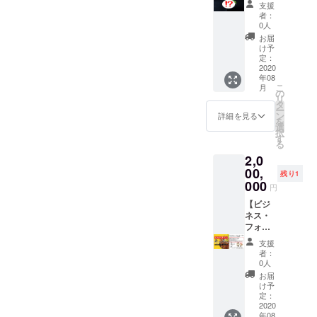
項目に
のお名
で、ご
支援
思う存
制作】
て、サ
前をア
注意く
者：
分、焼
肉好き
イズを
ルファ
0人
ださ
肉ライ
の夢！
選択し
ベット
い。印
お届
フを味
アナタ
てくだ
でご記
け予
刷が不
わって
が考案
さい。
定：
入くだ
要の場
くださ
した焼
2020
ご支援
さい(苗
合は、
年08
い！
肉丼
完了後
字or名
未記入
こ
月
【注意
を、公
のサイ
の
前or
で構い
リ
事項】
式メ
ズ変更
タ
ニック
ませ
ー
・各種
ニュー
は出来
ン
ネーム
詳細を見る
ん。
を
焼肉丼
化！ ど
ません
選
など)。
択
が食べ
んなお
ので、
す
記入が
る
放題で
肉で、
ご了承
ない場
2,0
す(カル
どんな
くださ
合はT
ビ丼・
トッピ
00,
い。
シャツ
残り1
ハラミ
ング
※［備考
000
への印
円
丼・豚
で、ど
欄］
刷は出
カルビ
んなタ
【ビジ
に、印
来ませ
丼・セ
レ
ネス・
刷希望
んの
セリ丼
で・・
フォー
のお名
で、ご
の4種)
・夢は
マット
前をア
注意く
支援
・ご注
広がる
型フラ
ルファ
ださ
者：
文可能
ばかり
ンチャ
ベット
い。印
0人
なサイ
です！
イズ契
でご記
刷が不
お届
ズは
もちろ
約】 今
入くだ
要の場
け予
『並』
んネー
回のク
さい(苗
定：
合は、
のみで
ミング
ラウド
2020
字or名
未記入
年08
す ・受
もお願
ファン