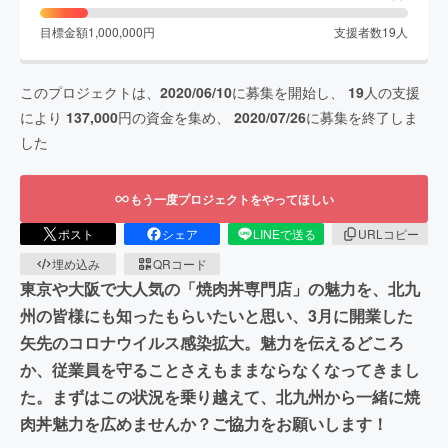
目標金額
1,000,000
円
支援者数
19
人
このプロジェクトは、
2020/06/10
に募集を開始し、
19
人の支援
により
137,000
円の資金を集め、
2020/07/26
に募集を終了しま
した
もう一度プロジェクトをやってほしい
ポスト
シェア
LINEで送る
URLコピー
埋め込み
QRコード
東京や大阪で大人気の「焼肉丼専門店」の魅力を、北九
州の皆様にも知ったもらいたいと思い、3月に開業した
矢先のコロナウイルス感染拡大。魅力を伝えるどころ
か、従業員を守ることさえもままならなくなってきまし
た。まずはこの状況を乗り越えて、北九州から一緒に焼
肉丼魅力を広めませんか？ご協力をお願いします！