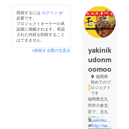
投稿するには
ログイン
が
必要です。
プロジェクトオーナーの承
認後に掲載されます。承認
された内容を削除すること
はできません。
yakinik
※投稿する際の注意点
udonm
oomoo
福岡県
初めてのプ
ロジェクト
です
福岡県北九
州市小倉北
区で、北九
州初の「焼
yakinikumoomoo
肉丼専門
http://twitter.com/yakinikumoomoo