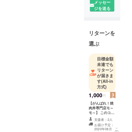
店」を2020
メッセー
年3月にオー
ジを送る
プンしまし
た！
急に焼肉を
リターンを
食べたく
なったとき
選ぶ
に、1人でも
気軽にそし
目標金額
てリーズナ
未達でも
ブルに焼肉
リターン
を食べられ
が届きま
る場所とし
す
(All-in
て、地域の
方式)
皆様をはじ
1,000
円
め、北九州
【がんばれ！焼
近郊の皆様
肉丼専門店モ～
にもご愛顧
モ～】 このコー
スは、純粋なご
いただいて
支援者：2人
支援のお願いで
おります。
お届け予定：
す。 ご支援いた
こ
2020年08月
焼肉では定
の
だいた方には、