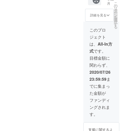
前or
で構い
こ
月
付可能
いしま
ディン
ニック
の
ませ
リ
時間
す！ 焼
グの目
ネーム
タ
ん。
ー
は、15
肉丼専
的の究
など)。
ン
詳細を見る
を
時～19
門店モ
極の
記入が
選
択
時で
～モ～
形。 焼
ない場
す
る
す。(土
の店長
肉丼専
合はT
このプロ
日祝も
と一緒
門店モ
シャツ
ジェクト
可) ・受
に、わ
～モ～
への印
付時間
くわく
のフラ
刷は出
は、
All-In方
から60
する焼
ンチャ
来ませ
式
です。
分間と
肉丼を
イズ加
んの
なりま
創りま
盟で
で、ご
目標金額に
す。 ・
しょう
す。 商
注意く
関わらず、
要予約
☆ ※実
標・経
ださ
です。
際に試
営ノウ
い。印
2020/07/26
・60分
食や打
ハウ・
刷が不
23:59:59
ま
間に
ち合わ
技術サ
要の場
は、調
せをし
ポー
合は、
でに集まっ
理時間
ながら
ト・レ
未記入
た金額が
も含ま
メ
シピ・
で構い
れま
ニュー
研修
ませ
ファンディ
す。 ・
制作を
等、フ
ん。
ングされま
複数人
します
ラン
でシェ
ので、
チャイ
す。
アして
ご来店
ズ店舗
食べる
が可能
の出店
ことは
な方の
に必要
支援に関するよ
禁止で
ご支援
な各種