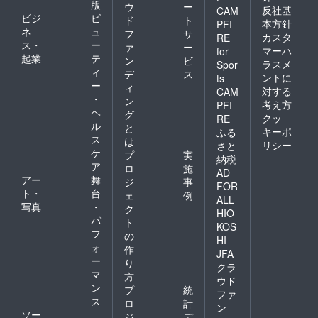
版
ウ
ー
反社基
CAM
未記入
日ま
ディン
ビジ
ビ
ド
ト
で構い
で・最
グ限定T
本方針
PFI
ネ
ュ
フ
サ
ませ
終有効
シャツ
カスタ
RE
ス・
ー
ん。
期限は
をお送
ァ
ー
マーハ
for
同月30
りしま
起業
テ
ン
ビ
ラスメ
Spor
日まで
す。 こ
ィ
デ
ス
ントに
ts
です。
のTシャ
ー
ィ
対する
＋ 【ク
ツを着
CAM
・
ン
ラウド
てご来
考え方
PFI
ヘ
ファン
店で、
グ
クッ
RE
ディン
お会計
ル
と
キーポ
ふる
グ限定T
から5％
ス
は
リシー
さと
シャ
オフ！
ケ
プ
実
納税
ツ】 背
※オプ
ア
ロ
施
中にご
ション
AD
アー
舞
ジ
事
支援い
項目に
FOR
ト・
台
ただい
て、サ
ェ
例
ALL
た方の
イズを
写真
・
ク
HIO
お名前
選択し
パ
ト
KOS
を印刷
てくだ
フ
の
したク
さい。
HI
ォ
作
ラウド
ご支援
JFA
ー
ファン
完了後
り
クラ
ディン
のサイ
マ
方
ウド
グ限定T
ズ変更
ン
プ
統
ファ
シャツ
は出来
ス
ロ
計
をお送
ません
ン
ソー
ジ
デ
りしま
ので、