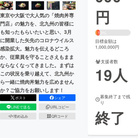
円
まちづくり・地域活性化
東京や大阪で大人気の「焼肉丼専
門店」の魅力を、北九州の皆様に
CAMPFIRE for Social Good
CAMPFIRE Creation
も知ったもらいたいと思い、3月
13%
CAMPFIREふるさと納税
machi-ya
コミュニティ
に開業した矢先のコロナウイルス
目標金額は
1,000,000円
感染拡大。魅力を伝えるどころ
か、従業員を守ることさえもまま
支援者数
ならなくなってきました。まずは
19
人
この状況を乗り越えて、北九州か
ら一緒に焼肉丼魅力を広めません
か？ご協力をお願いします！
募集終了まで残
ポスト
シェア
り
LINEで送る
URLコピー
終了
埋め込み
QRコード