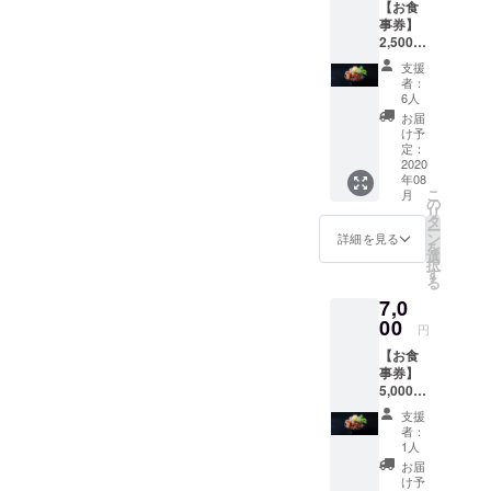
【お食
りしま
るバリエー
事券】
す。 こ
ションをご
2,500円
のTシャ
分のお
準備してま
ツを着
支援
食事券
てご来
者：
す。
をお送
店で、
6人
りしま
お会計
お届
す。 (有
から5％
JR小倉駅か
け予
効期限
オフ！
定：
ら徒歩5分以
は2020
2020
※オプ
年08
内と、アク
年12月
ション
こ
月
30日ま
項目に
の
セスも良い
リ
で) ＋
て、サ
タ
ので
ー
【クラ
イズを
ン
詳細を見る
を
ウド
是非一度足
選択し
選
択
ファン
てくだ
す
をお運びく
る
ディン
さい。
ださい！
7,0
グ限定T
ご支援
シャ
00
完了後
円
ツ】 背
のサイ
【お食
中にご
ズ変更
事券】
支援い
は出来
5,000円
ただい
ません
分のお
た方の
ので、
支援
食事券
お名前
ご了承
者：
をお送
を印刷
くださ
1人
りしま
したク
い。
お届
す。 (有
ラウド
※［備考
け予