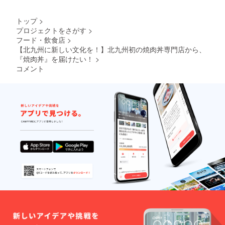
で・最
思う存
います
終有効
分、焼
が、本
トップ
>
期限は
肉ライ
気の方
プロジェクトをさがす
>
同月30
フを味
にしっ
フード・飲食店
>
日まで
わって
かりと
です。
くださ
寄り添
【北九州に新しい文化を！】北九州初の焼肉丼専門店から、
＋ 【ク
い！
い、全
『焼肉丼』を届けたい！
>
ラウド
【注意
力でサ
コメント
ファン
事項】
ポート
ディン
・各種
させて
グ限定T
焼肉丼
いただ
シャ
が食べ
きま
ツ】 背
放題で
す。 是
中にご
す(カル
非一緒
支援い
ビ丼・
に、焼
ただい
ハラミ
肉丼専
た方の
丼・豚
門店で
お名前
カルビ
名を轟
を印刷
丼・セ
かせま
したク
セリ丼
しょ
ラウド
の4種)
う！ ※
ファン
・ご注
各種契
ディン
文可能
約書な
グ限定T
なサイ
どの記
シャツ
ズは
入や、
をお送
『並』
出店に
りしま
と
あたっ
す。 こ
『大』
ての細