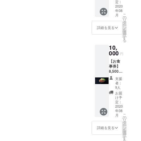
効期限
ファン
定：
欄］
は2020
2020
ディン
に、印
年08
年12月
グ限定T
刷希望
こ
月
30日ま
シャツ
の
のお名
リ
で) ＋
をお送
タ
前をア
ー
【クラ
りしま
ン
ルファ
詳細を見る
を
ウド
す。 こ
選
ベット
択
ファン
のTシャ
す
でご記
る
ディン
ツを着
入くだ
10,
グ限定T
てご来
さい(苗
シャ
000
店で、
字or名
円
ツ】 背
お会計
前or
【お食
中にご
から5％
ニック
事券】
支援い
オフ！
ネーム
8,500円
ただい
※オプ
など)。
分のお
た方の
ション
記入が
支援
食事券
お名前
項目に
ない場
者：
をお送
を印刷
て、サ
9人
合はT
りしま
したク
イズを
シャツ
お届
す。 (有
ラウド
選択し
け予
への印
効期限
ファン
定：
てくだ
刷は出
は2020
2020
ディン
さい。
来ませ
年08
年12月
グ限定T
ご支援
んの
こ
月
30日ま
シャツ
の
完了後
で、ご
リ
で) ＋
をお送
タ
のサイ
注意く
ー
【クラ
りしま
ン
ズ変更
詳細を見る
ださ
を
ウド
す。 こ
選
は出来
い。印
択
ファン
のTシャ
す
ません
刷が不
る