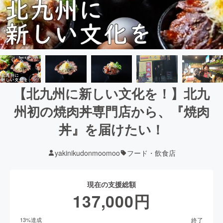
【北九州に新しい文化を！】北九
州初の焼肉丼専門店から、『焼肉
丼』を届けたい！
yakinikudonmoomoo
フード・飲食店
現在の支援総額
137,000
円
終了
13
%達成