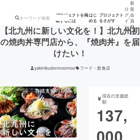
新
ロ
規
グ
会
プロジェクトを掲
はじ
プロジェクト
/
載するには
める
をさがす
イ
員
ン
登
【北九州に新しい文化を！】北九州初
録
の焼肉丼専門店から、『焼肉丼』を届
けたい！
人気のプロ
注目のリ
注目の新着プロ
募集終了が近いプ
もうすぐ公開
ジェクト
ターン
ジェクト
ロジェクト
されます
yakinikudonmoomoo
フード・飲食店
アート・写真
音楽
現在の支援総
テクノロジー・ガジェット
ゲーム・サ
額
137,
映像・映画
書籍・雑誌
000
ビジネス・起業
チャレンジ