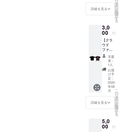
リ
タ
焼肉丼専門店モ
番の「カル
ー
ン
～モ～からお礼
詳細を見る
を
ビ丼」やヘ
選
のメッセージを
択
す
お送りさせてい
ルシーさが
る
ただきます。
人気の「ハ
3,0
ラミ丼」
00
円
花びら状に
【クラ
盛り付けて
ウド
ファン
SNS映えも
ディン
支援
抜群の「ね
グ限定T
者：
シャ
ぎ塩上タン
1人
ツ】 背
お届
丼」
中にご
け予
近年では珍
支援い
定：
ただい
2020
しい牛ユッ
年08
た方の
ケをオリジ
こ
月
お名前
の
リ
ナルアレン
を印刷
タ
ー
したク
ン
詳細を見る
ジした「レ
を
ラウド
選
バ刺し風
択
ファン
す
る
ディン
ユッケ丼」
5,0
グ限定T
など、何度
シャツ
00
円
でも楽しめ
をお送