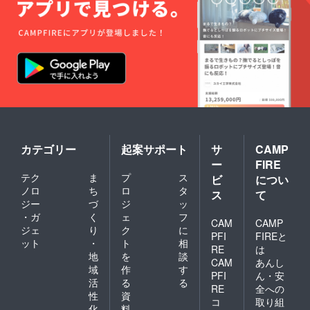
のTシャ
です。
かな打
ツを着
・受付
ち合わ
てご来
可能時
せ等が
店で、
間は、
必要で
お会計
15時～
す。 ま
から5％
19時で
た、い
オフ！
す。(土
かなる
※オプ
日祝も
理由で
ション
可) ・受
あって
項目に
付時間
も、ク
て、サ
から60
ラウド
イズを
分間と
ファン
選択し
なりま
ディン
カテゴリー
起案サポート
サ
CAMP
てくだ
す。 ・
グのシ
ー
FIRE
さい。
要予約
ステム
テク
ま
プ
ス
ご支援
です。
上、支
ビ
につい
完了後
・60分
援金の
ノロ
ち
ロ
タ
ス
て
のサイ
間に
全額返
ジー
づ
ジ
ッ
ズ変更
は、調
金は致
・ガ
く
ェ
フ
は出来
理時間
しかね
CAM
CAMP
ジェ
り
ク
に
ません
も含ま
ますの
PFI
FIREと
ット
・
ト
相
ので、
れま
で、慎
RE
は
ご了承
す。 ・
重にご
地
を
談
CAM
あんし
くださ
複数人
決断く
域
作
す
PFI
ん・安
い。
でシェ
ださ
活
る
る
※［備考
アして
い。
RE
全への
性
資
欄］
食べる
《お届
コ
取り組
化
料
に、印
ことは
け予