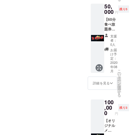
ディン
ツを着
ので、
要の場
50,
グ限定T
てご来
ご了承
合は、
残り5
シャ
000
店で、
くださ
未記入
円
ツ】 背
お会計
い。
で構い
【60分
中にご
から5％
※［備考
ませ
食べ放
支援い
オフ！
欄］
ん。
題券
ただい
※オプ
に、印
(並)】
た方の
ション
刷希望
支援
大盤振
お名前
項目に
のお名
者：
る舞
を印刷
て、サ
0人
前をア
い！各
したク
イズを
ルファ
お届
種焼肉
ラウド
選択し
け予
ベット
丼が60
ファン
定：
てくだ
でご記
分間食
2020
ディン
さい。
入くだ
年08
べ放題
グ限定T
ご支援
さい(苗
こ
月
です！
シャツ
の
完了後
字or名
リ
しか
をお送
タ
のサイ
前or
ー
も、有
りしま
ン
ズ変更
詳細を見る
ニック
を
効期限
す。 こ
選
は出来
ネーム
択
は使用
のTシャ
す
ません
など)。
る
開始日
ツを着
ので、
記入が
100
から1ヶ
てご来
ご了承
ない場
月間！
,00
店で、
くださ
合はT
残り3
もちろ
お会計
0
い。
シャツ
円
ん期間
から5％
※［備考
への印
中は毎
【オリ
オフ！
欄］
刷は出
日食べ
ジナル
※オプ
に、印
来ませ
てもOK
メ
ション
刷希望
んの
です！
ニュー