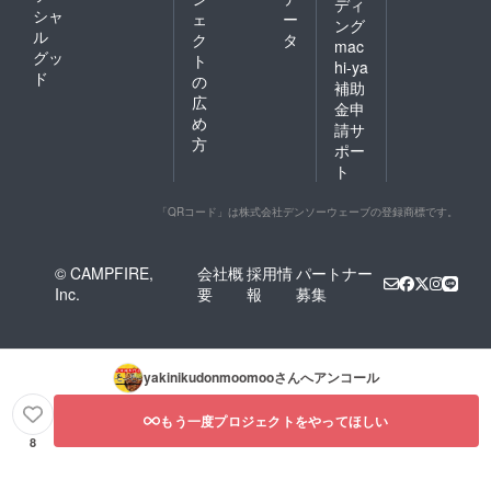
ディ
シャ
す。 こ
ご了承
ェ
ー
ング
のTシャ
くださ
ル
ク
タ
mac
ツを着
い。
グッ
ト
hi-ya
てご来
※［備考
ド
の
補助
店で、
欄］
広
お会計
に、印
金申
め
から5％
刷希望
請サ
オフ！
のお名
方
ポー
※オプ
前をア
ト
ション
ルファ
項目に
ベット
て、サ
でご記
「QRコード」は株式会社デンソーウェーブの登録商標です。
イズを
入くだ
選択し
さい(苗
てくだ
字or名
© CAMPFIRE,
会社概
採用情
パートナー
さい。
前or
Inc.
要
報
募集
ご支援
ニック
完了後
ネーム
のサイ
など)。
ズ変更
記入が
は出来
ない場
yakinikudonmoomoo
さんへアンコール
ません
合はT
ので、
シャツ
ご了承
への印
もう一度プロジェクトをやってほしい
くださ
刷は出
8
い。
来ませ
※［備考
んの
欄］
で、ご