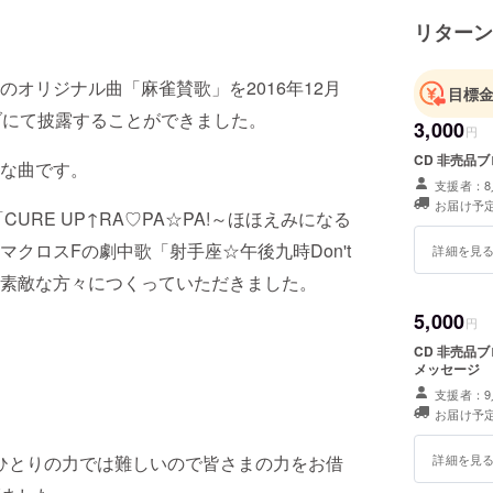
リターン
オリジナル曲「麻雀賛歌」を2016年12月
目標
ブにて披露することができました。
3,000
円
CD 非売品
な曲です。
支援者：8
お届け予定
RE UP↑RA♡PA☆PA!～ほほえみになる
クロスFの劇中歌「射手座☆午後九時Don't
詳細を見
んと素敵な方々につくっていただきました。
5,000
円
CD 非売品
メッセージ
支援者：9
お届け予定
詳細を見
ひとりの力では難しいので皆さまの力をお借