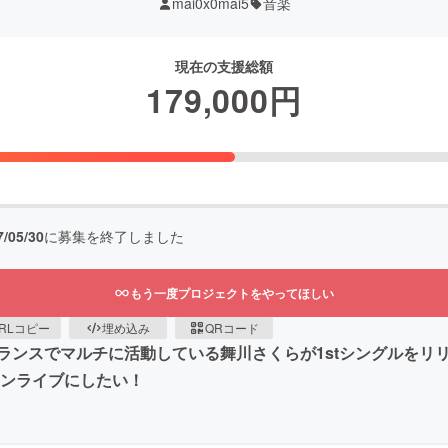
mai0x0mai5
音楽
現在の支援総額
179,000
円
7/05/30
に募集を終了しました
もう一度プロジェクトをやってほしい
RLコピー
埋め込み
QRコード
ランスでマルチに活動している舞川さくらが1stシングルをリ
マンライブにしたい！