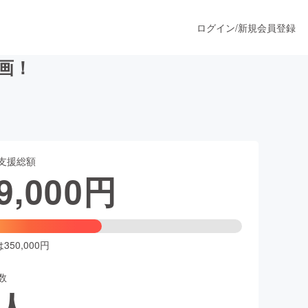
ログイン
/
新規会員登録
画！
うすぐ公開されます
支援総額
プロダクト
9,000
円
ファッション
スポーツ
50,000円
数
ア
ソーシャルグッド
人