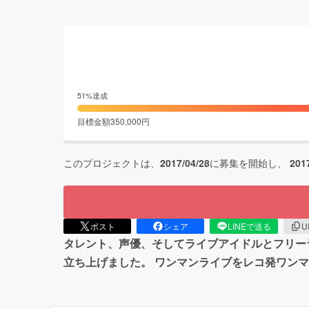
51
%達成
目標金額
350,000
円
このプロジェクトは、
2017/04/28
に募集を開始し、
201
ポスト
シェア
LINEで送る
U
タレント、声優、そしてライブアイドルとフリー
立ち上げました。 ワンマンライブをレコ発ワン