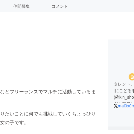
仲間募集
コメント
タレント、
[にごどる
などフリーランスでマルチに活動しているま
(@kin_s
グと麻雀と
mai0x0m
培女子 ✡ 仕
りたいことに何でも挑戦していくちょっぴり
女の子です。