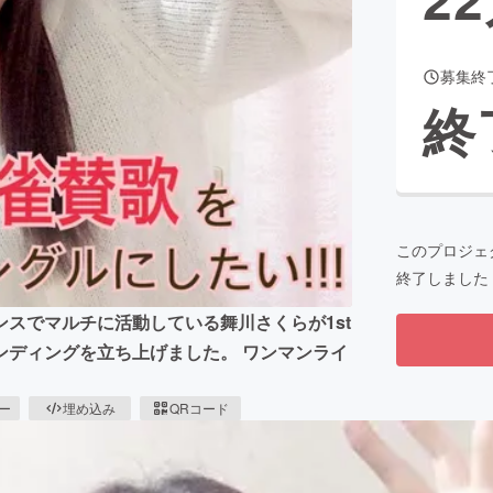
募集終
CAMPFIRE for Social Good
CAMPFIRE Creation
終
CAMPFIREふるさと納税
machi-ya
コミュニティ
このプロジェ
終了しました
スでマルチに活動している舞川さくらが1st
ンディングを立ち上げました。 ワンマンライ
ピー
埋め込み
QRコード