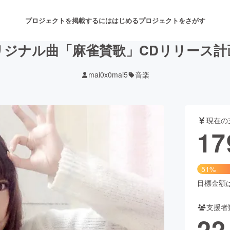
プロジェクトを掲載するには
はじめる
プロジェクトをさがす
リジナル曲「麻雀賛歌」CDリリース計
mai0x0mai5
音楽
注目のリターン
注目の新着プロジェクト
募集終了が近いプロジェクト
も
現在の
音楽
舞台・パフォーマンス
17
ゲーム・サービス開発
フード・飲食店
51%
書籍・雑誌出版
アニメ・漫画
目標金額は3
支援者
チャレンジ
ビューティー・ヘルスケ
22