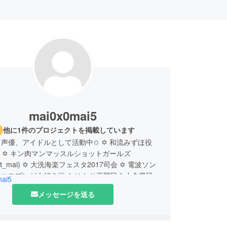
mai0x0mai5
他に1件のプロジェクトを掲載しています
声優、アイドルとして活動中✩ ✡ 和流みずほ役
!] ✡ キン肉マンマッスルショットガールズ
hot_mai) ✡ 大洗海楽フェスタ2017司会 ✡ 電波ソン
コスプレが大好き♡ ✡ ゆかり王国民＆小倉県民栽
ai5
事依頼➡︎mai0x0mai5@gmail.com
メッセージを送る