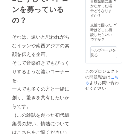
目標金額に届
近ハマって
かなかった場
ンを募っている
いるのはク
合どうなりま
すか？
レズマー。
の？
音楽の推薦
支援で困った
は常時歓
時はどこに相
談したらいい
それは、遠いと思われがち
迎。
ですか？
なイランや南西アジアの素
ヘルプページを
顔を伝える企画、
見る
そして音楽好きでもびっく
りするような濃いコーナー
このプロジェクト
の問題報告は
こち
を、
ら
よりお問い合わ
せください
一人でも多くの方と一緒に
創り、驚きを共有したいか
らです。
（この雑誌を創った初代編
集長の想い、情熱について
はこちらをご覧ください）