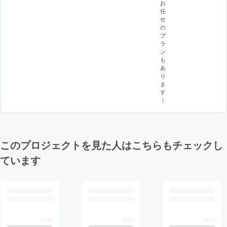
お
任
せ
の
プ
ラ
ン
も
あ
り
ま
す
！
このプロジェクトを見た人はこちらもチェックし
ています