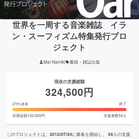
世界を一周する音楽雑誌 イラ
ン・スーフィズム特集発行プロ
ジェクト
Mai Namiki
書籍・雑誌出版
現在の支援総額
324,500
円
終了
270
%達成
目標金額
120,000
円
支援者数
54
人
このプロジェクトは、
2012/07/24
に募集を開始し、
54
人の支援