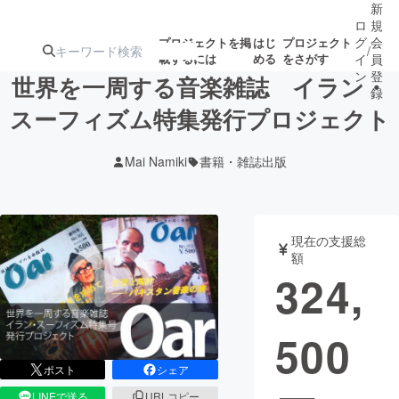
新
ロ
規
グ
会
プロジェクトを掲
はじ
プロジェクト
/
載するには
める
をさがす
イ
員
ン
登
世界を一周する音楽雑誌 イラン・
録
スーフィズム特集発行プロジェクト
人気のプロ
注目のリ
注目の新着プロ
募集終了が近いプ
もうすぐ公開
Mai Namiki
書籍・雑誌出版
ジェクト
ターン
ジェクト
ロジェクト
されます
アート・写真
音楽
現在の支援総
額
324,
テクノロジー・ガジェット
ゲーム・サ
500
映像・映画
書籍・雑誌
ポスト
シェア
ビジネス・起業
チャレンジ
LINEで送る
URLコピー