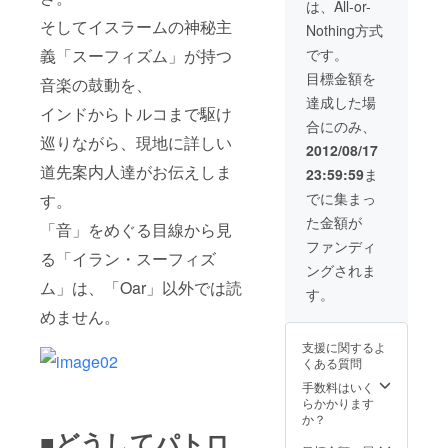
ベット特集）を1
は、All-or-
ん。一音楽ライ
ま世界中に
冊プレゼントい
そしてイスラームの神秘主
ターとなり、愛
Nothing方式
たします。 ④あ
眠っている
する音楽につい
なたの広告を
義「スーフィズム」が持つ
です。
ての熱い想いを
音楽、日本
Oarに掲載しま
Oarに刻んでく
目標金額を
音楽の鼓動を、
す。A4の1/4サ
に伝えない
ださい。 ※達成
イズ、白黒。お
達成した場
後にお送りする
ともったい
インドからトルコまで駆け
店・ブログ宣
メッセージに必
合にのみ、
ない！」と
伝・自己紹介・
ずお返事いただ
巡りながら、現地に詳しい
メッセージ等、
2012/08/17
いう彼のお
けますようお願
内容は問いませ
い申し上げま
道先案内人達がお伝えしま
節介スピ
23:59:59
ま
ん。Oarデザイ
す。 ※原稿の第
リットに共
ン班がご希望に
でに集まっ
す。
一次〆切は8月末
沿って広告を創
感し、気が
を予定しており
た金額が
ります。出来上
「音」をめぐる目線から見
ます。編集部と
ついたら2代
がった広告デー
ファンディ
のやり取りの
る「イラン・スーフィズ
タはご自由にお
目編集長
後、入稿とさせ
ングされま
使いください。
ていただきま
に。音楽の
ム」は、「Oar」以外では読
※達成後にお送り
す。
す。
嗜好は基本
するメッセージ
めません。
に必ずお返事い
雑食なもの
ただけますよう
支援に関するよ
の、やっぱ
お願い申し上げ
くある質問
り好きなの
ます。 ※広告素
材は8月末までに
手数料はいく
は踊れる中
送っていただく
らかかります
東系とエレ
予定となりま
か？
■どうしてパトロ
す。
クトロ。最