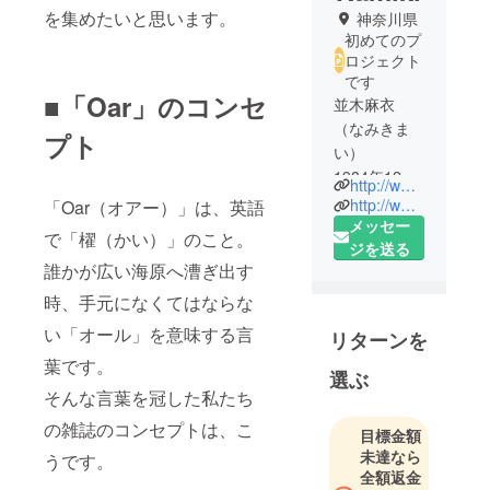
を集めたいと思います。
神奈川県
初めてのプ
ロジェクト
です
■「Oar」のコンセ
並木麻衣
（なみきま
プト
い）
1984年12月
http://www.facebook.com/oarjapan
13日生ま
http://www.facebook.com/janiksenpoika
「Oar（オアー）」は、英語
れ。ライ
メッセー
で「櫂（かい）」のこと。
ター／イベ
ジを送る
誰かが広い海原へ漕ぎ出す
ント屋／た
まにアラビ
時、手元になくてはならな
ア語講師。
い「オール」を意味する言
リターンを
葉です。
浪人時代に
選ぶ
「イラク戦
そんな言葉を冠した私たち
争報道の裏
の雑誌のコンセプトは、こ
目標金額
で”普通”に暮
未達なら
うです。
らす人た
全額返金
ち」に触れ