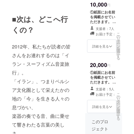
え、中東
10,000
で取材・発行し
円
ポップスに
たOar第3号（チ
①紙面にお名前
ベット特集）を1
はまる。
■次は、どこへ行
を掲載させてい
冊プレゼントい
「世界の
ただきます。 ②
たします。 ※ご
出来上がった雑
くの？
人々の”等身
掲載名の確認の
支援者：7人
誌を、パトロン
ため、達成後に
こ
大”を伝えな
お届け予定：
様ご自身と音楽
の
お送りするメッ
リ
がら生きた
好きのお友達用
タ
セージに必ずお
ー
に、合計2冊お送
2012年、私たちが読者の皆
ン
詳細を見る
い」と何と
返事いただけま
を
りさせていただ
選
すようお願い申
択
なく決意す
さんをお連れするのは「イ
きます。 ③前編
す
し上げます。
る
集長が体当たり
る。
ラン・スーフィズム音楽旅
20,000
で取材・発行し
円
たOar第3号（チ
行」。
①紙面にお名前
帰国後、ITベ
ベット特集）を1
を掲載させてい
冊プレゼントい
ンチャーや
「イラン」、つまりペルシ
ただきます。 ②
たします。 ④本
NGOを渡り
出来上がった雑
号初の企画「一
ア文化圏として栄えたかの
支援者：5人
誌を、パトロン
歩いていた
本釣り：読者参
こ
お届け予定：
様ご自身と音楽
の
地の「今」を生きる人々の
戦コーナー」
リ
最中、音楽
好きのお友達用
タ
に、好きで好き
ー
に、合計2冊お送
ン
息づかい、
雑誌を創っ
詳細を見る
で仕方が無いCD
を
りさせていただ
選
のレビューを1本
ていた友人
択
楽器の奏でる音、曲に乗せ
きます。 ③前編
す
ご掲載いただけ
る
が轢逃げで
集長が体当たり
このプロ
ます。300文
て響きわたる言葉の美し
で取材・発行し
急逝。「知
字、地域・ジャ
ジェクト
たOar第3号（チ
ンルは問いませ
さ。
られないま