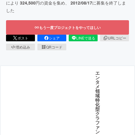
により
324,500
円の資金を集め、
2012/08/17
に募集を終了しま
した
もう一度プロジェクトをやってほしい
ポスト
シェア
LINEで送る
URLコピー
埋め込み
QRコード
エ
ン
タ
メ
領
域
特
化
型
ク
ラ
フ
ァ
ン