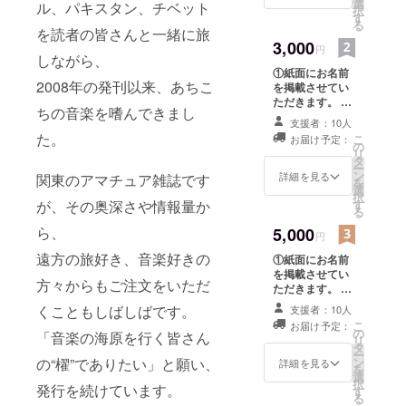
達成後にお送り
選
ル、パキスタン、チベット
択
みに東外大
するメッセージ
す
る
には26言語
に必ずお返事い
を読者の皆さんと一緒に旅
3,000
ただけますよう
円
の専攻科が
しながら、
お願い申し上げ
ある）。
①紙面にお名前
ます。
2008年の発刊以来、あちこ
を掲載させてい
縁あってパ
ただきます。 ②
ちの音楽を嗜んできまし
レスチナ・
出来上がった雑
支援者：10人
イスラエル
誌、パトロン様
た。
こ
お届け予定：
ご自身と音楽好
の
へ留学、
リ
きのお友達用
タ
ー
「紛争地」
に、合計2冊お送
ン
詳細を見る
関東のアマチュア雑誌です
を
りさせていただ
選
と呼ばれる
択
きます。 ※ご掲
が、その奥深さや情報量か
す
場所に生き
る
載名の確認のた
ら、
る人々の隣
5,000
め、達成後にお
円
送りするメッ
で現地語を
遠方の旅好き、音楽好きの
①紙面にお名前
セージに必ずお
使って暮ら
を掲載させてい
返事いただけま
方々からもご注文をいただ
ただきます。 ②
してみる。
すようお願い申
出来上がった雑
し上げます。
くこともしばしばです。
陽気でのん
支援者：10人
誌、パトロン様
こ
お届け予定：
びりな友人
ご自身と音楽好
の
「音楽の海原を行く皆さん
リ
きのお友達用
タ
達に囲まれ
ー
に、合計2冊お送
の“櫂”でありたい」と願い、
ン
詳細を見る
を
てタバコと
りさせていただ
選
択
発行を続けています。
ダンスを覚
きます。 ③前編
す
る
集長が体当たり