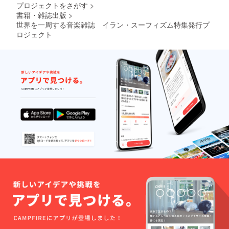
長（修行中）の身であ
プロジェクトをさがす
>
も、この機会にぜひご
書籍・雑誌出版
>
る私もオロオロでし
賞味あれ。 ちなみに
世界を一周する音楽雑誌 イラン・スーフィズム特集発行プ
た。。。。 「濃すぎ
ロジェクト
村山先生は、この他に
る…！」 そう、濃す
ももう一本、今号に記
ぎるんです。教科書か
事を寄せてくださって
本にでもなっちゃいそ
います。こちらの舞台
うな原稿です。 多く
は、イランと国境線を
の民族が暮らすアフガ
共有するパキスタンの
ニスタンの音楽は、
西方・バローチスター
様々に新たな要素を加
ン。同地方の勇壮な詞
えられ、塗り替えら
と音楽について、おな
れ、そして政治的事情
じく旅情ゆたかな文章
で閉じ込められ、 多
でつづられています。
くの要素が複雑に絡み
どちらの記事も、要必
合ったカタチをしてい
読！発行まで、いまし
ます。 佐藤さんの文
ばらくお待ちください
章はそれらを丁寧に取
ませ。 編集部 湯浅
り上げ、 芸術音楽、
友絵 ※本日は2代目編