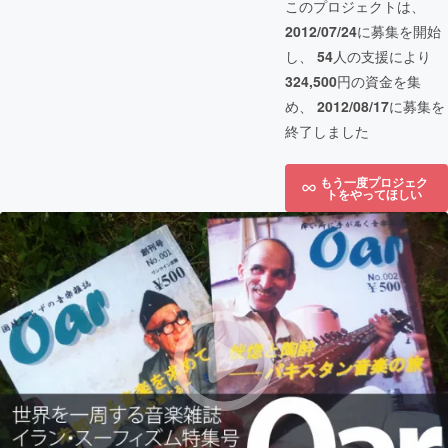
このプロジェクトは、
2012/07/24
に募集を開始
し、
54
人の支援により
324,500
円の資金を集
め、
2012/08/17
に募集を
終了しました
もう一度プロジェク
トをやってほしい