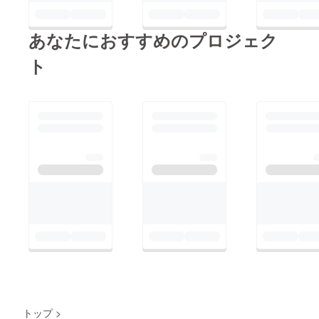
す。 佐藤さんの生演
すっかりおなじみかも
奏を見た人は口々に
しれませんね。 今回
あなたにおすすめのプロジェク
「かっこよすぎ
の記事では、実際にパ
る…！」とおっしゃい
ト
キスタンで村山先生の
ます。笑 神業的な手
訪れたとある聖地をと
元に目が釘付けです。
おして、彼の地の民間
ライブもよく開催され
伝承の世界へと私たち
ています。是非、生で
をいざなってくれま
もお楽しみくださいま
す。現地の風が、色
せ！！ デュオのお二
が、息遣いが、感じら
人の魅力が全開です。
れるような文章です。
（ライブ情報
民間伝承と神秘主義思
は http://rubab.web.fc
想が、いったいどのよ
2.com/chalpasah.htm
うに溶け合い広く一般
で。） さて、そんな
に浸透しているのか。
イケメン佐藤さんが書
リズミカルな村山節で
き下ろされた本号の記
味付けされたパン
事。 一目見て、編集
トップ
>
ジャーブの悲恋物語