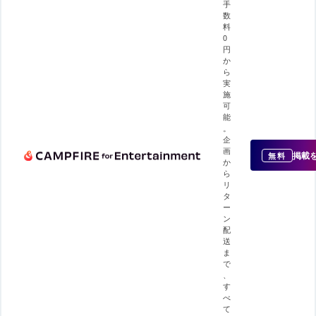
手
数
料
0
円
か
ら
実
施
可
能
。
企
画
掲載
無料
か
ら
リ
タ
ー
ン
配
送
ま
で
、
す
べ
て