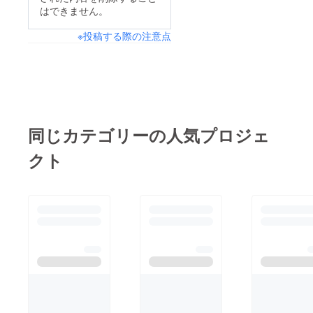
底には、楽器にも、詩
はできません。
な五河川地帯・パン
にも、音楽の構造に
ジャーブ。この地の音
※投稿する際の注意点
も、 イラン発祥の音
楽・文化には、今号の
楽が脈々と根付いてい
特集である「スーフィ
ます。 Oarがここでア
ズム（イスラーム神秘
フガニスタンを取り上
主義）」の思想が密接
げなかったら、 「国
に結びついています。
境知らずの音楽雑誌」
同じカテゴリーの人気プロジェ
そんな大衆化したスー
の名が廃ります。笑
フィー文化に焦点をあ
クト
案内人は、日本人初の
てて記事を書いてくだ
アフガニスタン音楽
さったのは、立教大学
デュオ「ちゃるぱー
および中央大学で教鞭
さ」を主宰する佐藤圭
をとっていらっしゃる
一さん。 ギターに始
村山和之先生。村山先
まり、ウード（中東の
生は本雑誌の2号・3号
弦楽器）やルバーブな
にも寄稿してくださっ
ど、 数多くの弦楽器
ているので、Oarファ
を弾きこなされていま
ンのみなさまにはもう