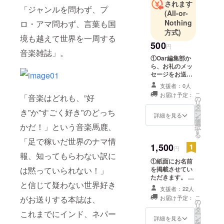
されます
「ジャンルを問わず、プ
たくなり、
(All-or-
思い余って
Nothing
ロ・アマ問わず、言葉も国
方式)
東京外大の
境も越えて世界を一周する
アラビア語
500
円
音楽雑誌」。
専攻へ入
①Oar編集部か
学。アラビ
ら、お礼のメッ
セージをお送り
ア語と平和
いたします。
支援者：0人
構築を専攻
こ
お届け予定：
「音楽はどれも、”好
しつつ、青
の
リ
タ
春時代をウ
ー
き”か”すごく好き”のどっち
ン
詳細を見る
を
ルドゥー語
選
かだ！」という音楽馬鹿、
択
す
やらビルマ
る
「足で稼いだ世界のナマ情
語やらペル
1,500
円
シャ語やら
報、知ってもらわない訳に
①紙面にお名前
の語学や地
は黙っていられない！」
を掲載させてい
域研究に捧
ただきます。 ②
と信じて疑わない世界好き
出来上がった雑
げる不思議
支援者：22人
誌を1冊お送りさ
な学生達と
こ
がお送りする本誌は、
お届け予定：
せていただきま
の
リ
大学生活を
す。 ※ご掲載名
タ
これまでにインド、ネパー
ー
の確認のため、
ン
詳細を見る
送る（ちな
を