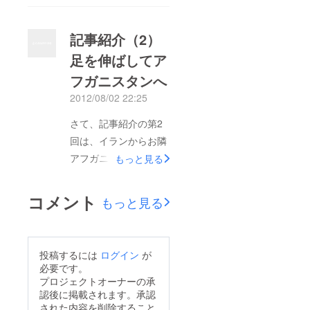
いる、編集部の湯浅で
はありますが、是非ご
す。はやくこの興奮を
一読いただければ幸い
記事紹介（2）
読者のみなさまとも分
です。 あと6日。 Oar
足を伸ばしてア
かち合いたい！という
の未来のために、この
フガニスタンへ
ことで、現在、編集部
場をお借りして、出会
一同、鋭意制作作業中
2012/08/02 22:25
いを創り、 皆さまと
でございます。 さ
の繋がりを深めてまい
さて、記事紹介の第2
て、このコーナー
りたいと思います。
回は、イランからお隣
（？）では、そんな素
どうぞ宜しくお願い申
アフガニスタンへ足を
もっと見る
晴らしい記事たちを毎
し上げます！
伸ばします。
回少しずつ紹介してい
2012.8.12 横浜のマク
「えっ、イラン・スー
コメント
るわけですが、これま
もっと見る
ドナルドにて 2代目編
フィズム特集なのに、
でイラン、アフガニス
集長 並木麻衣
アフガニスタン？」
タンとまわってきた記
はい！ アフガニスタ
事の舞台、今回はさら
投稿するには
ログイン
が
ンです。 この二つの
必要です。
に東へと足をのばしま
国は、お隣同士。 ア
プロジェクトオーナーの承
す。 パキスタンとイ
認後に掲載されます。承認
フガニスタン音楽の根
ンドにまたがる、肥沃
された内容を削除すること