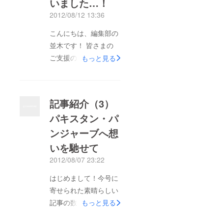
いました…！
2012/08/12 13:36
こんにちは、編集部の
並木です！ 皆さまの
ご支援のお陰で、なん
もっと見る
と支援金総額が30万円
を突破してしまいまし
た…！ もうただただ
記事紹介（3）
びっくり、感謝感激で
パキスタン・パ
す。 本当にありがと
ンジャーブへ想
うございます！ パト
ロンの皆さまには、少
いを馳せて
しずつ、レビューや広
2012/08/07 23:22
告をお願いしておりま
はじめまして！今号に
す。 また、今後も少
寄せられた素晴らしい
しずつ、記事を紹介し
記事の数々に、校正し
もっと見る
てまいりますので、
ながらいつも興奮して
私からの拙いご紹介で