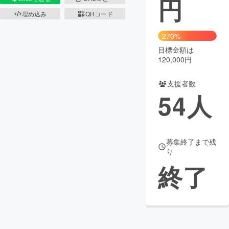
円
埋め込み
QRコード
まちづくり・地域活性化
270%
目標金額は
CAMPFIRE for Social Good
CAMPFIRE Creation
120,000円
CAMPFIREふるさと納税
machi-ya
コミュニティ
支援者数
54
人
募集終了まで残
り
終了