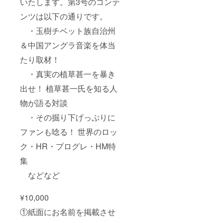
いたします。第3号のコンテ
ンツは以下の通りです。
・玉樹チベット族自治州
＆中国アングラ音楽を体当
たり取材！
・真実の植草甚一を暴き
出せ！ 植草甚一氏を知る人
物が語る対談
・その掘り下げっぷりに
ファンも唸る！ 世界のロッ
ク・HR・プログレ・HM特
集
などなど
¥10,000
①紙面にお名前を掲載させ