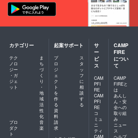
民族音楽、更には大衆
集長に代わって、ス
音楽まで、 そのルー
タッフがお届けしまし
ツやスタイル、演奏家
た！
たちの背景、社会、言
語までを紐解いてゆき
ます。 まさに永久保
カテゴリー
起案サポート
サ
CAMP
存版！ 中東文化ファ
ー
FIRE
ンならずともマストバ
テク
ま
プ
ス
ビ
につい
ノロ
ち
ロ
タ
ス
て
イ！！ しかし、如何
ジー
づ
ジ
ッ
せん濃過ぎるので、現
・ガ
く
ェ
フ
CAM
CAMP
在編集スタッフたちが
ジェ
り
ク
に
PFI
FIREと
ット
・
ト
相
校正作業に絶賛苦悩中
RE
は
地
を
談
CAM
あんし
です。笑 アフガニス
域
作
す
PFI
ん・安
タンへの愛が詰まった
活
る
る
RE
全への
性
資
本記事。 どうぞ、出
コ
取り組
化
料
ミュ
み
来上がりをお楽しみ
プロ
音
請
ニ
ニュー
に！ 2代目編集長 並
ダク
楽
求
ティ
ス
ト
木麻衣＠横浜駅のタ
CAM
ヘルプ