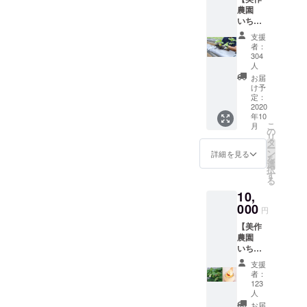
リッと
農園
した優
いちご
しい味
苗オー
支援
のチョ
ナー権
者：
コレー
＋感謝
304
トがク
の手
人
セにな
紙】 い
お届
る いち
ちご苗4
け予
ごアイ
株の
定：
スで
2020
オー
す。
年10
ナー様
こ
月
になっ
の
リ
ていた
タ
ー
だけま
ン
詳細を見る
を
す。 品
選
択
種は
す
る
【章
10,
姫・紅
000
ほっ
円
ぺ・お
【美作
いCベ
農園
リー・
いちご
さちの
苗オー
か】の
支援
ナー権
中から1
者：
＋いち
つお選
123
ごぷり
人
び下さ
ん10個
い。 10
お届