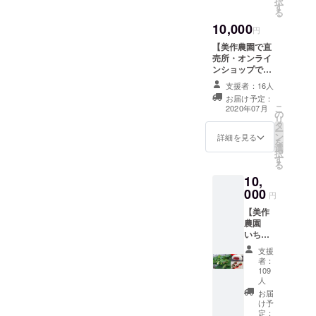
択
オー
す
か】の
ます。
る
ナー権
中から1
品種紹
10,000
のセッ
つお選
円
介 章
トで
び下さ
姫…酸
【美作農園で直
す。 い
い。 10
味がほ
売所・オンライ
ちご苗4
月の定
とんど
ンショップで使
株の
植後毎
なく優
える商品券
オー
支援者：16人
月1回
しい甘
12000円分＋感
ナー様
メール
お届け予定：
さが特
謝の手紙】 美作
になっ
こ
2020年07月
での報
徴のい
の
農園の直売所や
ていた
リ
告、
ちご。
タ
オンライン
だけま
ー
3ヵ月に
果肉が
ン
ショップで使え
詳細を見る
す。 品
を
1回写真
柔らか
選
る商品券です。
種は
択
を同封
く食べ
す
有効期限：2020
【章
る
した手
やすい
年9月～2021年2
姫・紅
紙での
10,
ので、
月まで
ほっ
報告、
子供か
000
円
ぺ・お
収穫時
ら大人
いCベ
期の1月
【美作
まで幅
リー・
と3月に
農園
広く人
さちの
いちご2
いちご
気で
か】の
パック
苗オー
す。 紅
支援
中から1
（約
ナー権
ほっ
者：
つお選
600g）
＋ス
ぺ…
109
び下さ
を発送
イーツ
「章
人
い。 10
させて
詰合せ
姫」と
お届
月の定
いただ
＋感謝
「さち
け予
植後毎
きま
の手
定：
のか」