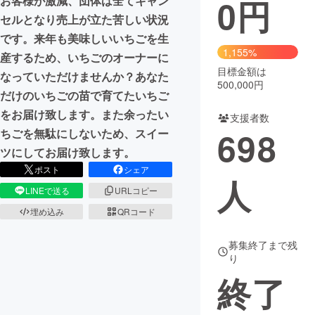
0
円
お客様が激減、団体は全てキャン
セルとなり売上が立た苦しい状況
まちづくり・地域活性化
です。来年も美味しいいちごを生
1,155%
産するため、いちごのオーナーに
CAMPFIRE for Social Good
CAMPFIRE Creation
目標金額は
なっていただけませんか？あなた
500,000円
CAMPFIREふるさと納税
machi-ya
コミュニティ
だけのいちごの苗で育てたいちご
をお届け致します。また余ったい
支援者数
698
ちごを無駄にしないため、スイー
ツにしてお届け致します。
ポスト
シェア
人
LINEで送る
URLコピー
埋め込み
QRコード
募集終了まで残
り
終了