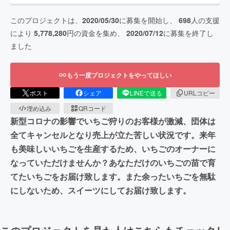
このプロジェクトは、
2020/05/30
に募集を開始し、
698
人の支援
により
5,778,280
円の資金を集め、
2020/07/12
に募集を終了し
ました
もう一度プロジェクトをやってほしい
ポスト
シェア
LINEで送る
URLコピー
埋め込み
QRコード
新型コロナの影響でいちご狩りのお客様が激減、団体は
全てキャンセルとなり売上が立た苦しい状況です。来年
も美味しいいちごを生産するため、いちごのオーナーに
なっていただけませんか？あなただけのいちごの苗で育
てたいちごをお届け致します。また余ったいちごを無駄
にしないため、スイーツにしてお届け致します。