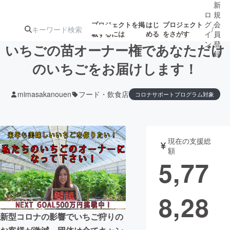
新
ロ
規
グ
会
プロジェクトを掲
はじ
プロジェクト
/
載するには
める
をさがす
イ
員
ン
登
いちごの苗オーナー権であなただけ
録
のいちごをお届けします！
人気のプロ
注目のリ
注目の新着プロ
募集終了が近いプ
もうすぐ公開
mimasakanouen
フード・飲食店
コロナサポートプログラム対象
ジェクト
ターン
ジェクト
ロジェクト
されます
アート・写真
音楽
現在の支援総
額
5,77
テクノロジー・ガジェット
ゲーム・サ
映像・映画
書籍・雑誌
8,28
新型コロナの影響でいちご狩りの
ビジネス・起業
チャレンジ