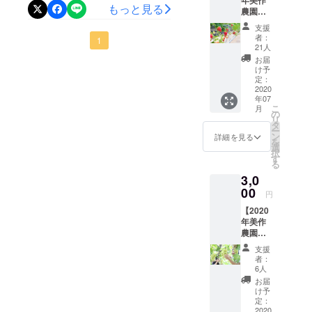
年美作
トが、初日に目標金額50万
もっと見る
農園い
円を達成致しました。また2
ちご狩
支援
りペア
者：
日目の昨日、ネクストゴー
1
招待券
21人
＋感謝
ルを100万円にしようと思っ
お届
の手
け予
紙】
ていたところ、あっという
定：
2021年
2020
間に200万円を達成致しまし
年07
1月～4
こ
月
月の間
の
た。本当にたくさんのご支
リ
でお使
タ
ー
いいた
ン
詳細を見る
援と温かい応援メッセージ
を
だける
選
択
美作農
をいただいて農園スタッフ
す
る
園いち
一同、感謝の気持ちでいっ
3,0
ご狩り
ペア招
00
円
ぱいです。本当にありがと
待券で
【2020
す。 40
うございます！！まさかこ
年美作
分間食
農園ぶ
べ放題
こまでご支援をいただける
どうひ
で、ハ
支援
と思ってもいませんでした
と房摘
ウス内
者：
みコー
の4品種
6人
ので、どれだけお礼を言っ
スチ
のいち
お届
ケット
ごを食
け予
ても言い足りません。引き
＋感謝
べ比べ
定：
の手
2020