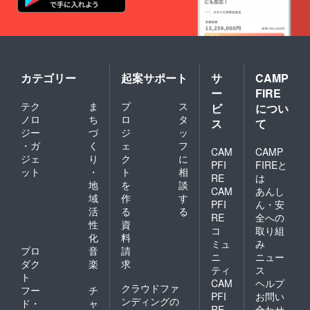
ので
べ応え
ランス
す。 さ
バツグ
が良
ちの
ン。 甘
く、果
か…上
さだけ
肉の中
品な香
では物
まで
りで、
足りな
真っ赤
程良い
いとい
で とて
カテゴリー
起案サポート
サ
CAMP
酸味が
う方に
も
ー
FIRE
濃厚な
オスス
ジュー
甘さを
テク
ま
プ
ス
ビ
につい
メで
シーで
際立た
す。
ノロ
ち
ロ
タ
濃厚で
ス
て
せる コ
す。 お
ジー
づ
ジ
ッ
クのあ
いCベ
・ガ
く
ェ
フ
るいち
CAM
CAMP
リー…
ジェ
り
ク
に
ごで
フルー
PFI
FIREと
す。 果
ット
・
ト
相
ティー
RE
は
肉は硬
地
を
談
な強い
CAM
あんし
めで
甘さと
域
作
す
PFI
ん・安
しっか
程良い
活
る
る
りとし
RE
全への
酸味が
性
資
た食感
コ
取り組
コク深
化
料
で、食
く、 近
ミュ
み
べ応え
プロ
音
請
年人気
ニ
ニュー
バツグ
ダク
楽
求
上昇中
ティ
ス
ン。 甘
の品種
ト
さだけ
CAM
ヘルプ
です。
クラウドファ
フー
チ
では物
PFI
お問い
ビタミ
ンディングの
ド・
ャ
足りな
ンC含有
RE
合わせ