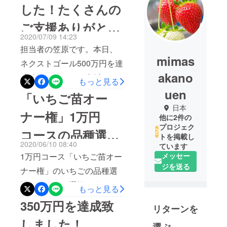
した！たくさんの
ご支援ありがとう
2020/07/09 14:23
ございます！
担当者の笠原です。本日、
mimas
ネクストゴール500万円を達
akano
成致しました！ご支援・応
もっと見る
援していただいた皆様、本
uen
「いちご苗オー
当にありがとうございま
日本
ナー権」1万円
他に2件の
す！残り3日となりました
プロジェク
コースの品種選択
が、最後までよろしくお願
トを掲載し
2020/06/10 08:40
ています
い致します。プロジェクト
について
1万円コース「いちご苗オー
メッセー
終了後に、各リターンにつ
ジを送る
ナー権」のいちごの品種選
いてのご案内をお送りしま
択について、選択項目が設
もっと見る
すので、今しばらくお待ち
定できていませんでした。
350万円を達成致
いただきますようお願い致
リターンを
ご支援いただく際、備考欄
します。
しました！