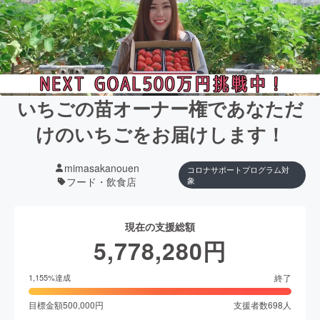
いちごの苗オーナー権であなただ
けのいちごをお届けします！
mimasakanouen
コロナサポートプログラム対
フード・飲食店
象
現在の支援総額
5,778,280
円
終了
1,155
%達成
目標金額
500,000
円
支援者数
698
人