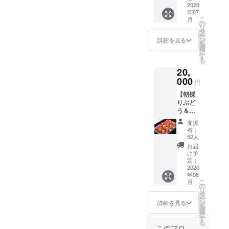
月1回
す。 ※
2020
紙】 ス
の掛け
メール
年07
ぷりん
イーツ
合わせ
こ
での報
月
は2020
詰合せ
の
で2つの
リ
告、
年7月に
（生ク
タ
良いと
ー
3ヵ月に
発送予
リーム
ン
ころが
詳細を見る
を
1回写真
定、2回
大福12
選
合わ
択
を同封
目のい
個、い
す
さった
る
した手
ちご発
ちごア
いちご
紙での
20,
送時点
イス10
です。
報告、
で終了
000
本）
強い甘
円
収穫時
となり
と、
みと酸
期の1月
【朝採
ます。
オー
味のバ
と3月に
りぶど
品種紹
ナー権
ランス
いちご2
う＆い
介 章
のセッ
が良
パック
ちご
姫…酸
トで
く、果
支援
（約
セット
味がほ
す。 い
肉の中
者：
600g）
＋感謝
とんど
ちご苗4
52人
まで
を発送
の手
なく優
株の
真っ赤
お届
させて
紙】 ぶ
しい甘
オー
け予
で とて
いただ
どう
さが特
定：
ナー様
も
きま
シーズ
2020
徴のい
になっ
ジュー
す。 ※
年08
ン、い
ちご。
ていた
シーで
こ
月
いちご
ちご
果肉が
の
だけま
濃厚で
リ
アイス
シーズ
柔らか
タ
す。 品
す。 お
ー
は2020
ンそれ
く食べ
ン
種は
詳細を見る
いCベ
を
年7月に
ぞれ2回
やすい
選
【章
リー…
択
発送予
ずつ、
ので、
す
姫・紅
フルー
る
定、2回
ぶどう
子供か
ほっ
このプロ
ティー