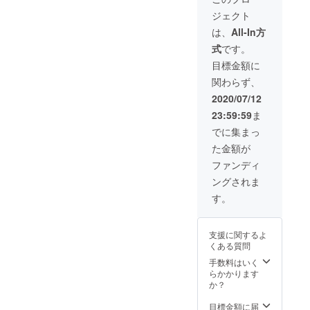
目のい
やいち
ら大人
ぺ・お
な強い
ジェクト
ちご発
ごの詰
まで幅
いCベ
甘さと
送時点
合せ
広く人
リー・
は、
All-In方
程良い
で終了
（5000
気で
さちの
酸味が
式
です。
となり
円相
す。 紅
か】の
コク深
ます。
当）と
ほっ
中から1
目標金額に
く、 近
品種紹
感謝の
ぺ…
つお選
年人気
関わらず、
介 章
手紙を
「章
び下さ
上昇中
姫…酸
お送り
姫」と
い。 10
2020/07/12
の品種
味がほ
致しま
「さち
月の定
です。
23:59:59
ま
とんど
す。 ぶ
のか」
植後毎
ビタミ
なく優
どう詰
の掛け
月1回
でに集まっ
ンC含有
しい甘
合せ…8
合わせ
メール
量が他
た金額が
さが特
月下
で2つの
での報
のいち
徴のい
旬、9月
良いと
告、
ファンディ
ごの1.5
ちご。
中旬頃
ころが
3ヵ月に
倍で、
ングされま
果肉が
予定 品
合わ
1回写真
7粒食べ
柔らか
種は
さった
を同封
す。
ると1日
く食べ
ニュー
いちご
した手
に必要
やすい
ピオー
です。
紙での
なビタ
ので、
ネや
強い甘
報告、
ミンCが
支援に関するよ
子供か
シャイ
みと酸
収穫時
取れる
くある質問
ら大人
ンマス
味のバ
期の1月
優れも
まで幅
カット
ランス
手数料はいく
と3月に
ので
広く人
など人
が良
らかかります
いちご2
す。 さ
気で
気の品
く、果
か？
パック
ちの
す。 紅
種を詰
肉の中
（約
か…上
ほっ
合せて
まで
目標金額に届
600g）
品な香