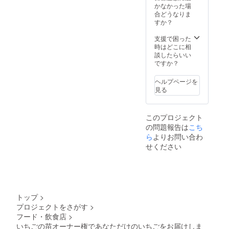
ぺ…
お届け
真っ赤
かなかった場
を発送
りで、
「章
しま
で とて
合どうなりま
させて
程良い
姫」と
す。 い
も
すか？
いただ
酸味が
「さち
ちご詰
ジュー
きま
濃厚な
のか」
合せ…1
シーで
支援で困った
す。 ※
甘さを
の掛け
月、3月
濃厚で
時はどこに相
スイー
際立た
合わせ
頃 品種
す。 お
談したらいい
ツは
せる コ
で2つの
は章
いCベ
ですか？
2020年
クのあ
良いと
姫、紅
リー…
7月に発
るいち
ころが
ほっ
フルー
送予
ごで
ヘルプページを
合わ
ぺ、お
ティー
定、2回
す。 果
見る
さった
いCベ
な強い
目のい
肉は硬
いちご
リー、
甘さと
ちご発
めで
です。
さちの
程良い
送時点
しっか
このプロジェクト
強い甘
かのう
酸味が
で終了
りとし
みと酸
の問題報告は
こち
ち2品種
コク深
となり
た食感
味のバ
をお送
ら
よりお問い合わ
く、 近
ます。
で、食
ランス
りしま
年人気
品種紹
せください
べ応え
が良
す。 ※
上昇中
介 章
バツグ
く、果
写真は
の品種
姫…酸
ン。 甘
肉の中
イメー
です。
味がほ
さだけ
まで
ジで
ビタミ
とんど
では物
真っ赤
す。
ンC含有
なく優
足りな
で とて
量が他
しい甘
いとい
トップ
>
も
のいち
さが特
う方に
プロジェクトをさがす
>
ジュー
ごの1.5
徴のい
オスス
フード・飲食店
>
シーで
倍で、
ちご。
メで
濃厚で
いちごの苗オーナー権であなただけのいちごをお届けしま
7粒食べ
果肉が
す。