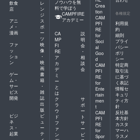
ノウハウを無
いとい
飲食
レ
量が他
Crea
う方に
料で学ぼう
店
ン
のいち
tion
オスス
各種規定
CAMPFIRE
ごの1.5
ジ
メで
CAM
倍で、
アカデミー
アニ
ス
す。
利用規
PFI
7粒食べ
メ・
ポ
約
ると1日
RE
漫画
ー
CA
説
に必要
細則
for
ツ
なビタ
MP
明
プライ
Soci
ミンCが
ファ
映
FI
会
バシー
al
取れる
ッ
像
RE
・
ポリ
Goo
優れも
ショ
・
ア
相
シー
d
ので
ン
映
カ
談
す。 さ
特定商
CAM
画
デ
会
ちの
取引法
PFI
ゲー
書
か…上
ミ
に基づ
RE
品な香
ム・
籍
ー
く表記
for
りで、
サー
・
と
情報セ
Ente
程良い
ビス
雑
は
酸味が
キュリ
rtain
開発
誌
ク
サ
濃厚な
ティ方
men
出
甘さを
ラ
ポ
針
t
際立た
版
ウ
ー
反社基
CAM
せる コ
ビジ
ビ
ド
ト
本方針
PFI
クのあ
ネ
ュ
フ
サ
カスタ
るいち
RE
ス・
ー
ァ
ー
ごで
マーハ
for
起業
テ
す。 果
ン
ビ
ラスメ
Spor
肉は硬
ィ