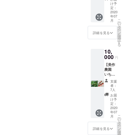
入＋感
け予
月の定
謝の手
定：
植後毎
2020
紙】 い
月1回
年07
ちごぷ
メール
こ
月
りん10
の
での報
リ
個入
タ
告、
ー
と、
ン
詳細を見る
3ヵ月に
を
オー
選
1回写真
択
ナー権
す
を同封
る
のセッ
した手
10,
トで
紙での
000
す。 い
報告、
円
ちご苗4
収穫時
【美作
株の
期の1月
農園
オー
と3月に
いちご
ナー様
いちご2
苗オー
になっ
パック
支援
ナー権
ていた
者：
（約
＋いち
だけま
7人
600g）
ごアイ
す。 品
お届
を発送
ス10本
種は
け予
させて
入＋感
定：
【章
いただ
謝の手
2020
姫・紅
きま
年07
紙】 い
ほっ
す。 ※2
こ
月
ちごア
の
ぺ・お
回目発
リ
イス10
タ
いCベ
送時点
ー
本入
ン
リー・
詳細を見る
で終了
を
と、
選
さちの
となり