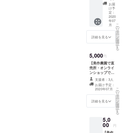
ちごア
作産も
ノモチ
お届
イス10
みじ卵
を使っ
け予
本入＋
や蒜山
定：
た餅生
感謝の
2020
ジャー
地はフ
年07
手紙】
ジー牛
ワフワ
こ
月
2020年
乳で仕
の
でもっ
リ
に収穫
上げた
タ
ちりと
ー
したい
濃厚で
ン
した弾
詳細を見る
を
ちごを
なめら
選
力があ
択
使った
かな 優
す
り ほん
る
いちご
しい味
のりと
5,000
アイス
のぷり
した甘
円
10本入
んで
みが特
【美作農園で直
です。
す。
徴で
売所・オンライ
フロー
す。
ンショップで使
ズンい
える商品券5500
ちごに
支援者：3人
円分＋感謝の手
チョコ
お届け予定：
紙】 美作農園の
レート
こ
2020年07月
の
直売所やオンラ
をコー
リ
タ
インショップで
ティン
ー
ン
使える商品券で
詳細を見る
グした
を
選
す。 有効期限：
新感覚
択
す
2020年9月～
アイ
る
2021年2月まで
ス。 甘
5,0
酸っぱ
00
円
いいち
ごとパ
【美作