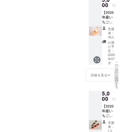
リーム
00
気のぶ
円
大福12
どう狩
【2020
個入で
りコー
年産い
す。 3
スで
ちご使
種類の
す。
用 湯
いちご
支援
郷美人
をブレ
者：
いちご
ンドし
33人
ぷりん
たジャ
お届
10個入
ムは甘
け予
＋感謝
味と酸
定：
の手
2020
味のバ
年07
紙】
ランス
こ
月
2020年
が絶妙
の
リ
に収穫
で 果肉
タ
ー
したい
がたっ
ン
詳細を見る
を
ちごで
ぷり
選
択
作った
残って
す
る
いちご
おりフ
5,0
ぷりん
レッ
10個入
00
シュ感
円
です。
を味
【2020
果肉
わって
年産い
たっぷ
いただ
ちご使
りのい
けま
用 果
ちごゼ
す。 自
支援
実まる
リー
社生産
者：
ごとい
と、 美
のヒメ
1人