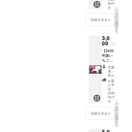
してい
続きネクストゴール350万円
年07
紙】
ただけ
こ
月
を目標として頑張って参り
2020年
ます。
の
リ
9月にお
（持ち
タ
ます。どうぞよろしくお願
ー
使いい
帰りは
ン
詳細を見る
を
ただけ
出来ま
選
い致します。
択
るぶど
せ
す
る
う狩り
ん。）
3,0
チケッ
トで
00
円
す。 1
【2020
枚につ
年産い
き
ちご使
「ニュ
用 生
ーベ
支援
クリー
リーA」
者：
ム大福
と
50人
〈完熟
「シャ
お届
いち
インマ
け予
ご〉12
スカッ
定：
個入＋
2020
ト」を
年07
感謝の
ひと房
こ
月
手紙】
ずつ摘
の
リ
2020年
み取っ
タ
ー
に収穫
ていた
ン
詳細を見る
を
したい
だけま
選
択
ちごを
す。 美
す
る
使った
作農園
5,0
生ク
でも人