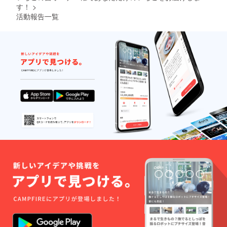
す。 お
ると1日
す！
>
柔らか
いCベ
に必要
く食べ
活動報告一覧
リー…
なビタ
やすい
フルー
ミンCが
ので、
ティー
取れる
子供か
な強い
優れも
ら大人
甘さと
ので
まで幅
程良い
す。 さ
広く人
酸味が
ちの
気で
コク深
か…上
す。 紅
く、 近
品な香
ほっ
年人気
りで、
ぺ…
上昇中
程良い
「章
の品種
酸味が
姫」と
です。
濃厚な
「さち
ビタミ
甘さを
のか」
ンC含有
際立た
の掛け
量が他
せる コ
合わせ
のいち
クのあ
で2つの
ごの1.5
るいち
良いと
倍で、
ごで
ころが
7粒食べ
す。 果
合わ
ると1日
肉は硬
さった
に必要
めで
いちご
なビタ
しっか
です。
ミンCが
りとし
強い甘
取れる
た食感
みと酸
優れも
で、食
味のバ