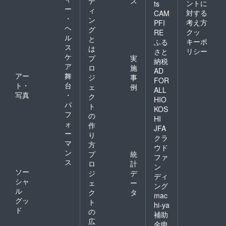
デ
ス
ントに
ts
めで
ー
ィ
対する
CAM
しっか
・
ン
考え方
PFI
りとし
ヘ
グ
た食感
クッ
RE
ル
と
で、食
キーポ
ふる
ス
べ応え
は
リシー
さと
バツグ
ケ
プ
実
納税
ン。 甘
ア
ロ
施
AD
さだけ
アー
舞
ジ
事
では物
FOR
ト・
台
ェ
例
足りな
ALL
写真
・
いとい
ク
HIO
う方に
パ
ト
KOS
オスス
フ
の
HI
メで
ォ
作
す。
JFA
ー
り
クラ
マ
方
ウド
ン
プ
統
ファ
ス
ロ
計
ン
ソー
ジ
デ
ディ
シャ
ェ
ー
ング
ル
ク
タ
mac
グッ
ト
hi-ya
ド
の
補助
広
金申