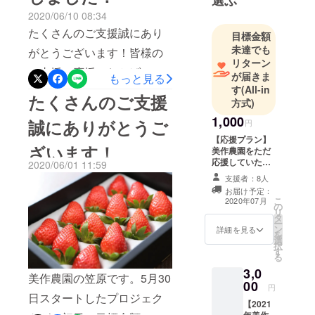
選ぶ
に「章姫、紅ほっぺ、おいC
2020/06/10 08:34
ベリー、さちのか」の中か
たくさんのご支援誠にあり
目標金額
らご希望の品種を１つお選
未達でも
がとうございます！皆様の
びいただきご記入をお願い
リターン
ご支援、応援のおかげでネ
が届きま
もっと見る
致します。ご迷惑をお掛け
す
(All-in
クストゴールとして目標に
たくさんのご支援
して申し訳ございません。
方式)
していた350万円を達成する
どうぞよろしくお願い致し
1,000
誠にありがとうご
円
ことができました。心より
ます。
【応援プラン】
ざいます！
感謝申し上げます。引き続
美作農園をただ
応援していただ
2020/06/01 11:59
きどうぞよろしくお願い申
ける方向け 感謝
支援者：8人
の手紙をお送り
し上げます。
お届け予定：
させていただき
こ
2020年07月
の
ます。 応援して
リ
タ
いただけるこ
ー
ン
と、心より感謝
詳細を見る
を
選
致します！ 来年
択
す
も美味しいいち
る
ごを作るための
3,0
資金に充てさせ
美作農園の笠原です。5月30
00
ていただきま
円
日スタートしたプロジェク
す。
【2021