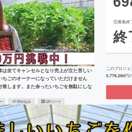
69
募集終
CAMPFIRE for Social Good
CAMPFIRE Creation
終
CAMPFIREふるさと納税
machi-ya
コミュニティ
このプロジェ
体は全てキャンセルとなり売上が立た苦しい
5,778,280
円
いちごのオーナーになっていただけません
け致します。また余ったいちごを無駄にしな
ピー
埋め込み
QRコード