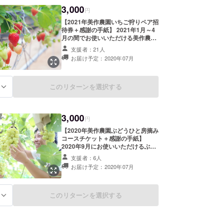
3,000
円
【2021年美作農園いちご狩りペア招
待券＋感謝の手紙】 2021年1月～4
月の間でお使いいただける美作農園
いちご狩りペア招待券です。 40分
支援者：21人
間食べ放題で、ハウス内の4品種の
お届け予定：2020年07月
いちごを食べ比べしていただけま
す。 （持ち帰りは出来ません。）
このリターンを選択する
る
3,000
円
【2020年美作農園ぶどうひと房摘み
コースチケット＋感謝の手紙】
2020年9月にお使いいただけるぶど
う狩りチケットです。 1枚につき
支援者：6人
「ニューベリーA」と「シャインマ
お届け予定：2020年07月
スカット」を ひと房ずつ摘み取って
いただけます。 美作農園でも人気の
ぶどう狩りコースです。
このリターンを選択する
る