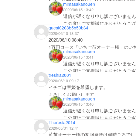
mimasakanouen
か？
2020/06/15 13:42
返信が遅くなり申し訳ございません
この度はご支援誠にありがとうござ
guest6263b5b50b64
章姫、紅ほっぺ、おいCベリー、さ
2020/06/10 18:37
こちらのコメントまたはメッセージ
2020/06/10 08:40
よろしくお願い致します。
1万円コース「いちご苗オーナー権」のい
mimasakanouen
2020/06/15 13:41
選択項目が設定できていませんでした。
返信が遅くなり申し訳ございません
この度はご支援誠にありがとうござ
treshia2001
いちごの品種について承知致しまし
2020/06/10 09:17
イチゴは章姫を希望します。
ご支援いただく際、備考欄に
よろしくお願いします。
mimasakanouen
2020/06/15 13:40
「章姫、紅ほっぺ、おいCベリー、さちの
返信が遅くなり申し訳ございません
この度はご支援誠にありがとうござ
１つお選びいただきご記入をお願い致しま
Theresia2014
いちごの品種について承知致しまし
2020/05/31 12:41
苺苗オーナー権の初回発送は何時ごろでし