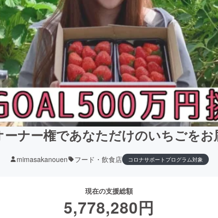
オーナー権であなただけのいちごをお
mimasakanouen
フード・飲食店
コロナサポートプログラム対象
現在の支援総額
5,778,280
円