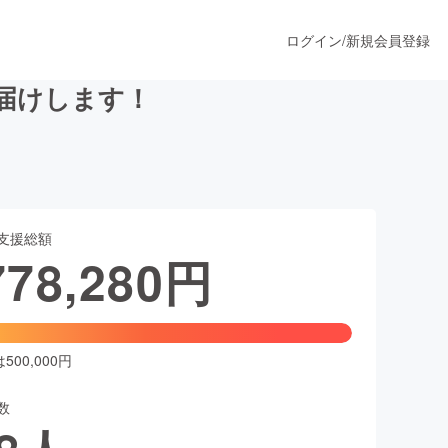
ログイン
/
新規会員登録
届けします！
うすぐ公開されます
支援総額
プロダクト
778,280
円
ファッション
スポーツ
00,000円
数
ア
ソーシャルグッド