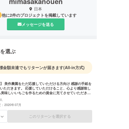
mimasakanouen
日本
他に2件のプロジェクトを掲載しています
メッセージを送る
を選ぶ
標金額未達でもリターンが届きます
(All-in方式)
 美作農園をただ応援していただける方向け 感謝の手紙を
応援していただけること、心より感謝致し
も美味しいいちごを作るための資金に充てさせていただきま
人
：2020年07月
このリターンを選択する
る