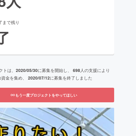
8
人
了まで残り
了
クトは、
2020/05/30
に募集を開始し、
698
人の支援により
の資金を集め、
2020/07/12
に募集を終了しました
もう一度プロジェクトをやってほしい