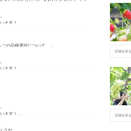
。
います！
ちのかの中から1つお選びいただき、
にてご返信いただければ幸いです。
ちごの品種選択について、
詳細を見
。
います！
た。
か」の中からご希望の品種を
。
います！
す。
詳細を見
た。
ょうか