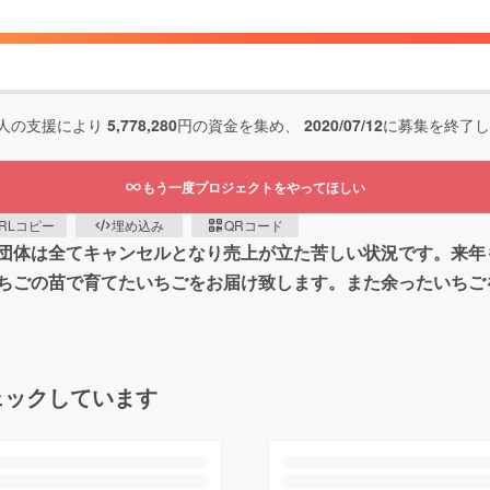
人の支援により
5,778,280
円の資金を集め、
2020/07/12
に募集を終了し
もう一度プロジェクトをやってほしい
RLコピー
埋め込み
QRコード
団体は全てキャンセルとなり売上が立た苦しい状況です。来年
ちごの苗で育てたいちごをお届け致します。また余ったいちご
ェックしています