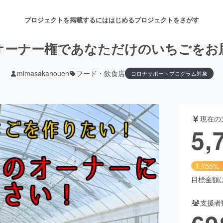
プロジェクトを掲載するには
はじめる
プロジェクトをさがす
オーナー権であなただけのいちごをお
mimasakanouen
フード・飲食店
コロナサポートプログラム対象
注目のリターン
注目の新着プロジェクト
募集終了が近いプロジェクト
も
現在の
音楽
舞台・パフォーマンス
5,
ゲーム・サービス開発
フード・飲食店
1,155%
書籍・雑誌出版
アニメ・漫画
目標金額は5
支援者
チャレンジ
ビューティー・ヘルスケ