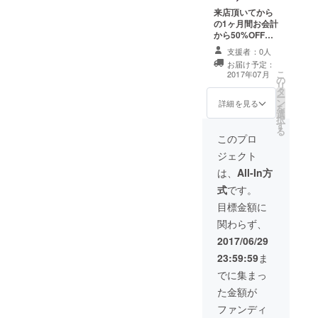
来店頂いてから
の1ヶ月間お会計
から50%OFF券1
枚とシャンパン1
支援者：0人
本無料券1枚プレ
お届け予定：
ゼント。
こ
2017年07月
の
リ
タ
ー
ン
詳細を見る
を
選
択
す
る
このプロ
ジェクト
は、
All-In方
式
です。
目標金額に
関わらず、
2017/06/29
23:59:59
ま
でに集まっ
た金額が
ファンディ