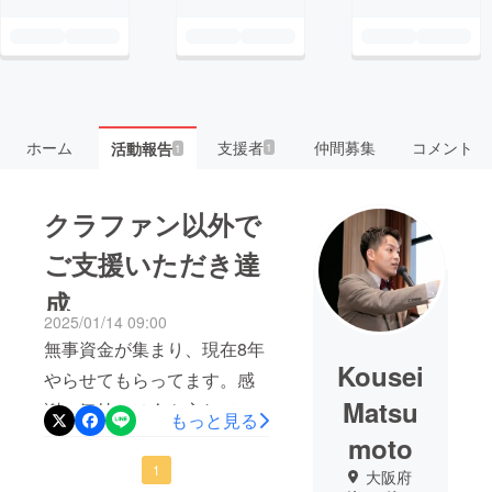
ホーム
支援者
仲間募集
コメント
活動報告
1
1
クラファン以外で
ご支援いただき達
成
2025/01/14 09:00
無事資金が集まり、現在8年
Kousei
やらせてもらってます。感
Matsu
謝の気持ちは今も忘れてお
もっと見る
りません。ありがとうござ
moto
いました。
1
大阪府