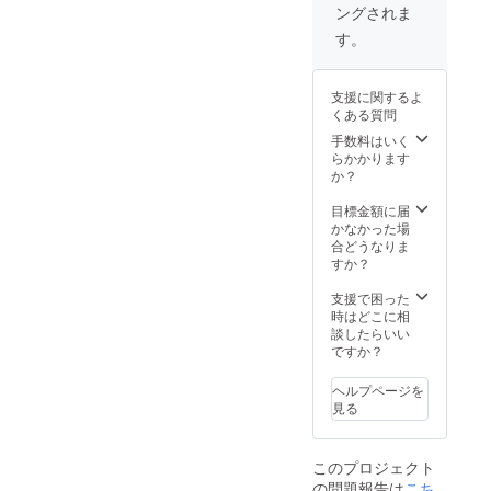
ングされま
す。
支援に関するよ
くある質問
手数料はいく
らかかります
か？
目標金額に届
かなかった場
合どうなりま
すか？
支援で困った
時はどこに相
談したらいい
ですか？
ヘルプページを
見る
このプロジェクト
の問題報告は
こち