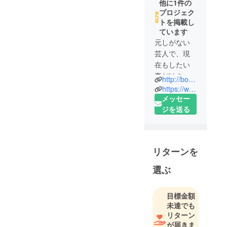
他に1件の
プロジェク
トを掲載し
ています
元しがない
芸人で、現
在もしたい
事だけさせ
http://bokuroom.starfree.jp/
てもらって
https://www.instagram.com/boku.kousei/
ます。
メッセー
【株式会社
ジを送る
えがおのれ
んさ】代表
として取り
リターンを
締らせてい
ただいてま
選ぶ
す。
バー事業、
目標金額
バー立ち上
未達でも
げコンサル
リターン
事業、イン
が届きま