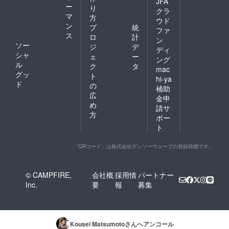
JFA
ー
り
クラ
マ
方
ウド
ン
プ
統
ファ
ス
ロ
計
ン
ソー
ジ
デ
ディ
シャ
ェ
ー
ング
ル
ク
タ
mac
グッ
ト
hi-ya
ド
の
補助
広
金申
め
請サ
方
ポー
ト
「QRコード」は株式会社デンソーウェーブの登録商標です。
© CAMPFIRE,
会社概
採用情
パートナー
Inc.
要
報
募集
Kousei Matsumoto
さんへアンコール