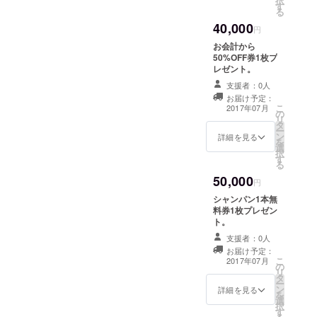
択
す
る
40,000
円
お会計から
50%OFF券1枚プ
レゼント。
支援者：0人
お届け予定：
こ
2017年07月
の
リ
タ
ー
ン
詳細を見る
を
選
択
す
る
50,000
円
シャンパン1本無
料券1枚プレゼン
ト。
支援者：0人
お届け予定：
こ
2017年07月
の
リ
タ
ー
ン
詳細を見る
を
選
択
す