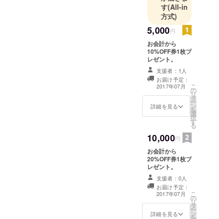
バウンド事
す
(All-in
業、二次会
方式)
プラン
5,000
円
ナー、MC事
お会計から
業、不定期
10%OFF券1枚プ
で子供食堂
レゼント。
を開催
支援者：1人
お届け予定：
こ
2017年07月
の
リ
タ
ー
ン
詳細を見る
を
選
択
す
る
10,000
円
お会計から
20%OFF券1枚プ
レゼント。
支援者：0人
お届け予定：
こ
2017年07月
の
リ
タ
ー
ン
詳細を見る
を