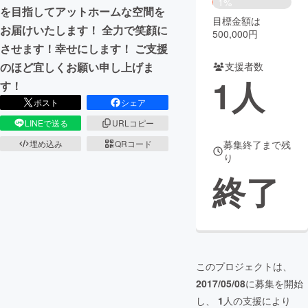
1%
を目指してアットホームな空間を
目標金額は
まちづくり・地域活性化
お届けいたします！ 全力で笑顔に
500,000円
させます！幸せにします！ ご支援
支援者数
のほど宜しくお願い申し上げま
CAMPFIRE for Social Good
CAMPFIRE Creation
1
人
す！
CAMPFIREふるさと納税
machi-ya
コミュニティ
ポスト
シェア
LINEで送る
URLコピー
募集終了まで残
埋め込み
QRコード
り
終了
このプロジェクトは、
2017/05/08
に募集を開始
し、
1
人の支援により