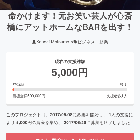
命かけます！元お笑い芸人が心斎
橋にアットホームなBARを出す！
Kousei Matsumoto
ビジネス・起業
現在の支援総額
5,000
円
終了
1
%達成
目標金額
500,000
円
支援者数
1
人
このプロジェクトは、
2017/05/08
に募集を開始し、
1
人の支援に
より
5,000
円の資金を集め、
2017/06/29
に募集を終了しました