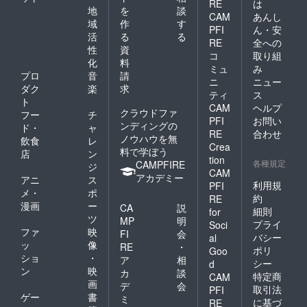
RE
は
地
を
談
CAM
あんし
域
作
す
PFI
ん・安
活
る
る
RE
全への
性
資
コ
取り組
化
料
ミュ
み
プロ
音
請
ニ
ニュー
ダク
楽
求
ティ
ス
ト
CAM
ヘルプ
クラウドファ
フー
チ
PFI
お問い
ンディングの
ド・
ャ
RE
合わせ
ノウハウを無
飲食
レ
Crea
料で学ぼう
店
ン
tion
各種規定
CAMPFIRE
ジ
CAM
アカデミー
アニ
ス
利用規
PFI
メ・
ポ
約
RE
漫画
ー
CA
説
細則
for
ツ
MP
明
プライ
Soci
ファ
映
FI
会
バシー
al
ッ
像
RE
・
ポリ
Goo
ショ
・
ア
相
シー
d
ン
映
カ
談
特定商
CAM
画
デ
会
取引法
PFI
ゲー
書
ミ
に基づ
RE