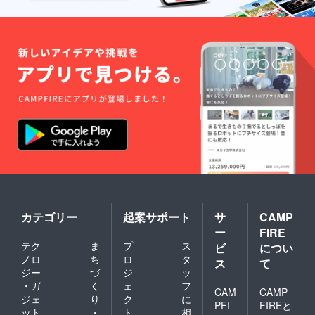
カテゴリー
起案サポート
サ
CAMP
ー
FIRE
テク
ま
プ
ス
ビ
につい
ノロ
ち
ロ
タ
ス
て
ジー
づ
ジ
ッ
・ガ
く
ェ
フ
CAM
CAMP
ジェ
り
ク
に
PFI
FIREと
ット
・
ト
相