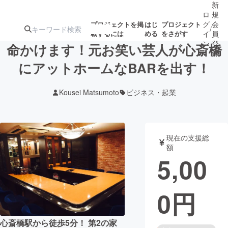
新
ロ
規
グ
会
プロジェクトを掲
はじ
プロジェクト
/
載するには
める
をさがす
イ
員
ン
登
命かけます！元お笑い芸人が心斎橋
録
にアットホームなBARを出す！
人気のプロ
注目のリ
注目の新着プロ
募集終了が近いプ
もうすぐ公開
Kousei Matsumoto
ビジネス・起業
ジェクト
ターン
ジェクト
ロジェクト
されます
アート・写真
音楽
現在の支援総
額
5,00
テクノロジー・ガジェット
ゲーム・サ
0
円
映像・映画
書籍・雑誌
ビジネス・起業
チャレンジ
心斎橋駅から徒歩5分！ 第2の家