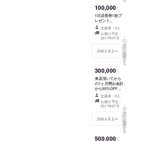
る
100,000
円
1日店長券1枚プ
レゼント。
支援者：0人
お届け予定：
こ
2017年07月
の
リ
タ
ー
ン
詳細を見る
を
選
択
す
る
300,000
円
来店頂いてから
の1ヶ月間お会計
から50%OFF券1
枚プレゼント。
支援者：0人
お届け予定：
こ
2017年07月
の
リ
タ
ー
ン
詳細を見る
を
選
択
す
る
500,000
円