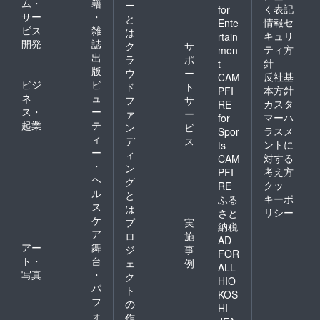
ム・
籍
ー
く表記
for
サー
・
と
情報セ
Ente
ビス
雑
は
キュリ
rtain
開発
誌
ク
サ
ティ方
men
出
ラ
ポ
針
t
版
ウ
ー
反社基
CAM
ビジ
ビ
ド
ト
本方針
PFI
ネ
ュ
フ
サ
カスタ
RE
ス・
ー
ァ
ー
マーハ
for
起業
テ
ン
ビ
ラスメ
Spor
ィ
デ
ス
ントに
ts
ー
ィ
対する
CAM
・
ン
考え方
PFI
ヘ
グ
クッ
RE
ル
と
キーポ
ふる
ス
は
リシー
さと
ケ
プ
実
納税
ア
ロ
施
AD
アー
舞
ジ
事
FOR
ト・
台
ェ
例
ALL
写真
・
ク
HIO
パ
ト
KOS
フ
の
HI
ォ
作