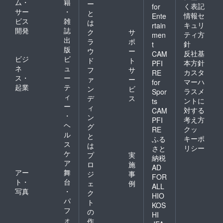
ム・
籍
ー
く表記
for
サー
・
と
情報セ
Ente
ビス
雑
は
キュリ
rtain
開発
誌
ク
サ
ティ方
men
出
ラ
ポ
針
t
版
ウ
ー
反社基
CAM
ビジ
ビ
ド
ト
本方針
PFI
ネ
ュ
フ
サ
カスタ
RE
ス・
ー
ァ
ー
マーハ
for
起業
テ
ン
ビ
ラスメ
Spor
ィ
デ
ス
ントに
ts
ー
ィ
対する
CAM
・
ン
考え方
PFI
ヘ
グ
クッ
RE
ル
と
キーポ
ふる
ス
は
リシー
さと
ケ
プ
実
納税
ア
ロ
施
AD
アー
舞
ジ
事
FOR
ト・
台
ェ
例
ALL
写真
・
ク
HIO
パ
ト
KOS
フ
の
HI
ォ
作