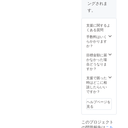
ングされま
す。
支援に関するよ
くある質問
手数料はいく
らかかります
か？
目標金額に届
かなかった場
合どうなりま
すか？
支援で困った
時はどこに相
談したらいい
ですか？
ヘルプページを
見る
このプロジェクト
の問題報告は
こち