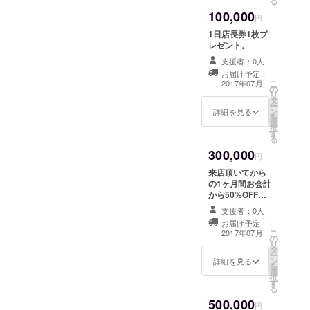
る
100,000
円
1日店長券1枚プ
レゼント。
支援者：0人
お届け予定：
こ
2017年07月
の
リ
タ
ー
ン
詳細を見る
を
選
択
す
る
300,000
円
来店頂いてから
の1ヶ月間お会計
から50%OFF券1
枚プレゼント。
支援者：0人
お届け予定：
こ
2017年07月
の
リ
タ
ー
ン
詳細を見る
を
選
択
す
る
500,000
円