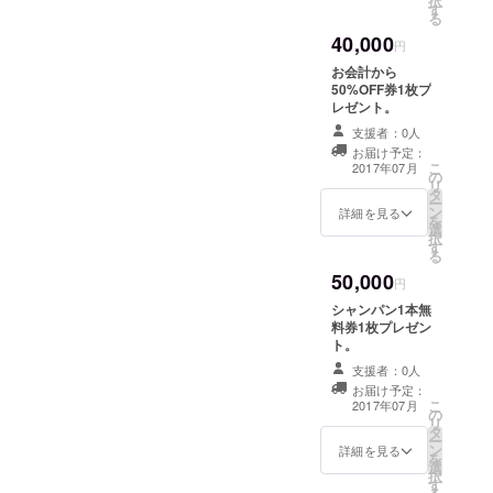
択
す
る
40,000
円
お会計から
50%OFF券1枚プ
レゼント。
支援者：0人
お届け予定：
こ
2017年07月
の
リ
タ
ー
ン
詳細を見る
を
選
択
す
る
50,000
円
シャンパン1本無
料券1枚プレゼン
ト。
支援者：0人
お届け予定：
こ
2017年07月
の
リ
タ
ー
ン
詳細を見る
を
選
択
す