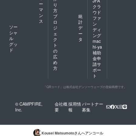
JFA
ー
り
クラ
マ
方
ウド
ン
プ
統
ファ
ス
ロ
計
ン
ソー
ジ
デ
ディ
シャ
ェ
ー
ング
ル
ク
タ
mac
グッ
ト
hi-ya
ド
の
補助
広
金申
め
請サ
方
ポー
ト
「QRコード」は株式会社デンソーウェーブの登録商標です。
© CAMPFIRE,
会社概
採用情
パートナー
Inc.
要
報
募集
Kousei Matsumoto
さんへアンコール