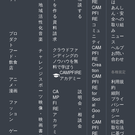
RE
は
地
を
談
CAM
あんし
域
作
す
PFI
ん・安
活
る
る
RE
全への
性
資
コ
取り組
化
料
ミュ
み
プロ
音
請
ニ
ニュー
ダク
楽
求
ティ
ス
ト
CAM
ヘルプ
クラウドファ
フー
チ
PFI
お問い
ンディングの
ド・
ャ
RE
合わせ
ノウハウを無
飲食
レ
Crea
料で学ぼう
店
ン
tion
各種規定
CAMPFIRE
ジ
CAM
アカデミー
アニ
ス
利用規
PFI
メ・
ポ
約
RE
漫画
ー
CA
説
細則
for
ツ
MP
明
プライ
Soci
ファ
映
FI
会
バシー
al
ッ
像
RE
・
ポリ
Goo
ショ
・
ア
相
シー
d
ン
映
カ
談
特定商
CAM
画
デ
会
取引法
PFI
ゲー
書
ミ
に基づ
RE