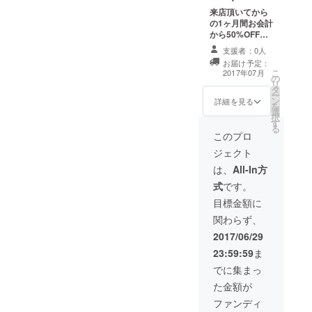
来店頂いてから
の1ヶ月間お会計
から50%OFF券1
枚とシャンパン1
支援者：0人
本無料券1枚プレ
お届け予定：
ゼント。
こ
2017年07月
の
リ
タ
ー
ン
詳細を見る
を
選
択
す
る
このプロ
ジェクト
は、
All-In方
式
です。
目標金額に
関わらず、
2017/06/29
23:59:59
ま
でに集まっ
た金額が
ファンディ