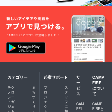
カテゴリー
起案サポート
サ
CAMP
ー
FIRE
テク
ま
プ
ス
ビ
につい
ノロ
ち
ロ
タ
ス
て
ジー
づ
ジ
ッ
・ガ
く
ェ
フ
CAM
CAMP
ジェ
り
ク
に
PFI
FIREと
ット
・
ト
相