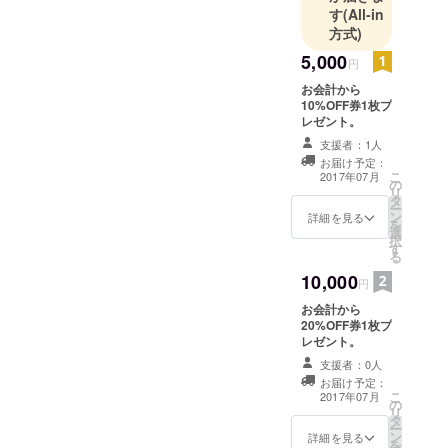
バウンド事
す
(All-in
業、二次会
方式)
プラン
5,000
円
ナー、MC事
お会計から
業、不定期
10%OFF券1枚プ
で子供食堂
レゼント。
を開催
支援者：1人
お届け予定：
こ
2017年07月
の
リ
タ
ー
ン
詳細を見る
を
選
択
す
る
10,000
円
お会計から
20%OFF券1枚プ
レゼント。
支援者：0人
お届け予定：
こ
2017年07月
の
リ
タ
ー
ン
詳細を見る
を