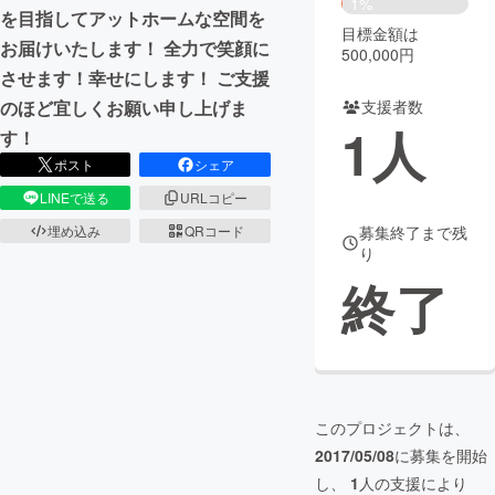
1%
を目指してアットホームな空間を
目標金額は
まちづくり・地域活性化
お届けいたします！ 全力で笑顔に
500,000円
させます！幸せにします！ ご支援
支援者数
のほど宜しくお願い申し上げま
CAMPFIRE for Social Good
CAMPFIRE Creation
1
人
す！
CAMPFIREふるさと納税
machi-ya
コミュニティ
ポスト
シェア
LINEで送る
URLコピー
募集終了まで残
埋め込み
QRコード
り
終了
このプロジェクトは、
2017/05/08
に募集を開始
し、
1
人の支援により