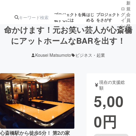
新
ロ
規
グ
会
プロジェクトを掲
はじ
プロジェクト
/
載するには
める
をさがす
イ
員
ン
登
命かけます！元お笑い芸人が心斎橋
録
にアットホームなBARを出す！
人気のプロ
注目のリ
注目の新着プロ
募集終了が近いプ
もうすぐ公開
Kousei Matsumoto
ビジネス・起業
ジェクト
ターン
ジェクト
ロジェクト
されます
アート・写真
音楽
現在の支援総
額
5,00
テクノロジー・ガジェット
ゲーム・サ
0
円
映像・映画
書籍・雑誌
ビジネス・起業
チャレンジ
心斎橋駅から徒歩5分！ 第2の家