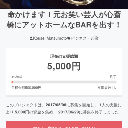
命かけます！元お笑い芸人が心斎
橋にアットホームなBARを出す！
Kousei Matsumoto
ビジネス・起業
現在の支援総額
5,000
円
終了
1
%達成
目標金額
500,000
円
支援者数
1
人
このプロジェクトは、
2017/05/08
に募集を開始し、
1
人の支援に
より
5,000
円の資金を集め、
2017/06/29
に募集を終了しました