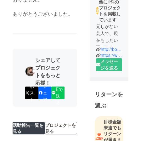
他に1件の
プロジェク
ありがとうございました。
トを掲載し
ています
元しがない
芸人で、現
在もしたい
事だけさせ
http://bokuroom.starfree.jp/
てもらって
https://www.instagram.com/boku.kousei/
シェアして
ます。
メッセー
プロジェク
【株式会社
ジを送る
トをもっと
えがおのれ
んさ】代表
応援！
LIN
ポ
シ
として取り
Eで
ス
ェ
リターンを
締らせてい
送
ト
ア
ただいてま
る
選ぶ
す。
バー事業、
目標金額
バー立ち上
活動報告一覧を
プロジェクトを
未達でも
げコンサル
見る
見る
リターン
事業、イン
が届きま