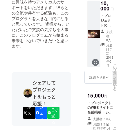
に興味を持つアメリカ人のサ
10,
ポートをいただきます。彼らと
000
円
の交流や共有する経験も、この
・プロ
プログラムを大きな目的になる
ジェク
と思っています。 皆様から、い
トの
ただいたご支援の気持ちを大事
WEBサ
支援
イトに
に、このプログラムから始まる
者：
名前掲
未来をつないでいきたいと思い
0人
載 ・シ
お届
ます。
カゴか
け予
らお礼
定：
のエア
2013
年01
メール
こ
月
・久保
の
リ
奈月
タ
ー
手書き
ン
詳細を見る
を
コース
選
シェアして
択
ター3枚
す
る
プロジェク
セット
15,000
・伽井
トをもっと
円
丹彌
応援！
・プロジェクト
LIN
ポスト
ポ
シ
のWEBサイトに
カード
Eで
名前掲載 ・シカ
ス
ェ
10枚組
送
ゴからお礼のエ
ト
ア
支援者：0人
アメール ・久保
る
お届け予定：
奈月 手書き
こ
2013年01月