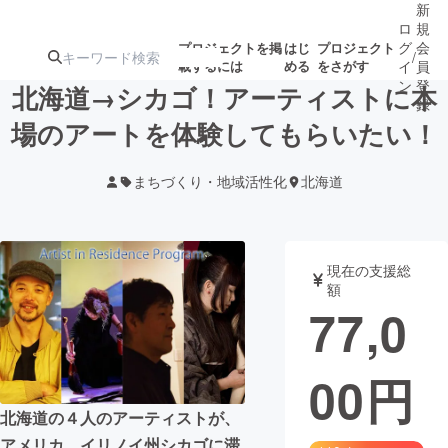
新
ロ
規
グ
会
プロジェクトを掲
はじ
プロジェクト
/
載するには
める
をさがす
イ
員
ン
登
北海道→シカゴ！アーティストに本
録
場のアートを体験してもらいたい！
人気のプロ
注目のリ
注目の新着プロ
募集終了が近いプ
もうすぐ公開
まちづくり・地域活性化
北海道
ジェクト
ターン
ジェクト
ロジェクト
されます
アート・写真
音楽
現在の支援総
額
77,0
テクノロジー・ガジェット
ゲーム・サ
00
円
映像・映画
書籍・雑誌
北海道の４人のアーティストが、
ビジネス・起業
チャレンジ
アメリカ、イリノイ州シカゴに滞