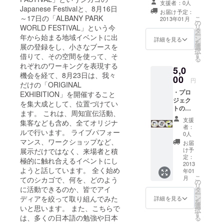
支援者：0人
アメール
Japanese Festivalと、8月16日
お届け予定：
～17日の「ALBANY PARK
こ
2013年01月
の
リ
WORLD FESTIVAL」という今
タ
ー
年から始まる地域イベントに出
ン
詳細を見る
を
展の登録をし、小さなブースを
選
択
す
借りて、その空間を使って、そ
る
れぞれのワーキングを表現する
5,0
機会を経て、8月23日は、我々
00
円
だけの「ORIGINAL
・プロ
EXHIBITION」を開催すること
ジェク
を集大成として、位置づけてい
トの
ます。 これは、周知宣伝活動、
WEBサ
支援
集客なども含め、全てオリジナ
イトに
者：
ルで行います。 ライブパフォー
名前掲
0人
載 ・シ
マンス、ワークショップなど、
お届
カゴか
け予
展示だけではなく、来場者と積
らお礼
定：
極的に触れ合えるイベントにし
のエア
2013
ようと話しています。 全く始め
年01
メール
こ
月
てのシカゴで、何を、どのよう
・久保
の
リ
奈月
に活動できるのか、皆でアイ
タ
ー
手書き
ン
ディアを絞って取り組んでみた
詳細を見る
を
コース
選
いと思います。 また、こちらで
択
ター3枚
す
は、多くの日本語の勉強や日本
る
セット