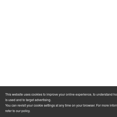
This website uses cookies to improve your online experience, to understand h
is used and to target advertising.
You can revisit your cookie settings at any time on your browser. For more info
refer to
our policy
.