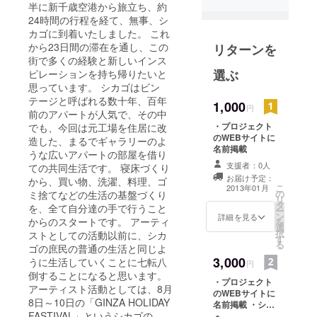
半に新千歳空港から旅立ち、約
24時間の行程を経て、無事、シ
カゴに到着いたしました。 これ
から23日間の滞在を通し、この
リターンを
街で多くの経験と新しいインス
選ぶ
ピレーションを持ち帰りたいと
思っています。 シカゴはビン
テージと呼ばれる数十年、百年
1,000
円
前のアパートが人気で、その中
・プロジェクト
でも、今回は元工場を住居に改
のWEBサイトに
造した、まるでギャラリーのよ
名前掲載
うな広いアパートの部屋を借り
支援者：0人
ての共同生活です。 寝床づくり
お届け予定：
から、買い物、洗濯、料理、ゴ
こ
2013年01月
の
ミ捨てなどの生活の基盤づくり
リ
タ
を、全て自分達の手で行うこと
ー
ン
詳細を見る
からのスタートです。 アーティ
を
選
択
ストとしての活動以前に、シカ
す
る
ゴの庶民の普通の生活と同じよ
3,000
うに生活していくことに七転八
円
倒することになると思います。
・プロジェクト
アーティスト活動としては、8月
のWEBサイトに
8日～10日の「GINZA HOLIDAY
名前掲載 ・シカ
FASTIVAL」というシカゴの
ゴからお礼のエ