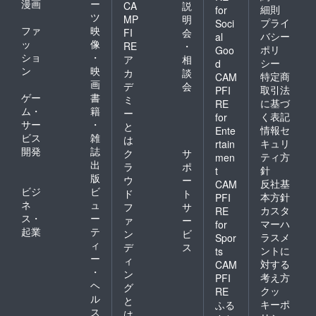
漫画
ー
CA
説
細則
for
ツ
MP
明
プライ
Soci
ファ
映
FI
会
バシー
al
ッ
像
RE
・
ポリ
Goo
ショ
・
ア
相
シー
d
ン
映
カ
談
特定商
CAM
画
デ
会
取引法
PFI
ゲー
書
ミ
に基づ
RE
ム・
籍
ー
く表記
for
サー
・
と
情報セ
Ente
ビス
雑
は
キュリ
rtain
開発
誌
ク
サ
ティ方
men
出
ラ
ポ
針
t
版
ウ
ー
反社基
CAM
ビジ
ビ
ド
ト
本方針
PFI
ネ
ュ
フ
サ
カスタ
RE
ス・
ー
ァ
ー
マーハ
for
起業
テ
ン
ビ
ラスメ
Spor
ィ
デ
ス
ントに
ts
ー
ィ
対する
CAM
・
ン
考え方
PFI
ヘ
グ
クッ
RE
ル
と
キーポ
ふる
ス
は