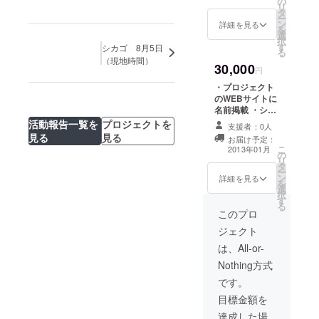
の
コースター3枚
リ
タ
セット ・伽井丹
ー
ン
彌 ポストカー
詳細を見る
を
選
ド10枚組 ・シカ
択
す
ゴ現地購入の記
シカゴ 8月5日
る
念お土産
（現地時間）
30,000
円
・プロジェクト
のWEBサイトに
名前掲載 ・シカ
ゴからお礼のエ
活動報告一覧を
プロジェクトを
支援者：0人
アメール ・久保
見る
見る
お届け予定：
奈月 手書き
こ
2013年01月
の
コースター3枚
リ
タ
セット ・伽井丹
ー
ン
彌 ポストカー
詳細を見る
を
選
ド10枚組 ・シカ
択
す
ゴ現地購入の記
る
念お土産 ・参加
このプロ
アーチストの寄
ジェクト
せ書き、記念色
紙作品。
は、All-or-
Nothing方式
です。
目標金額を
達成した場