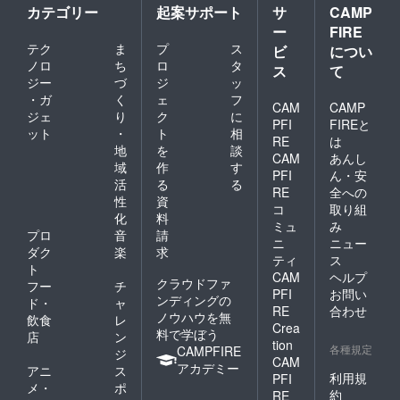
カテゴリー
起案サポート
サ
CAMP
ー
FIRE
テク
ま
プ
ス
ビ
につい
ノロ
ち
ロ
タ
ス
て
ジー
づ
ジ
ッ
・ガ
く
ェ
フ
CAM
CAMP
ジェ
り
ク
に
PFI
FIREと
ット
・
ト
相
RE
は
地
を
談
CAM
あんし
域
作
す
PFI
ん・安
活
る
る
RE
全への
性
資
コ
取り組
化
料
ミュ
み
プロ
音
請
ニ
ニュー
ダク
楽
求
ティ
ス
ト
CAM
ヘルプ
クラウドファ
フー
チ
PFI
お問い
ンディングの
ド・
ャ
RE
合わせ
ノウハウを無
飲食
レ
Crea
料で学ぼう
店
ン
tion
各種規定
CAMPFIRE
ジ
CAM
アカデミー
アニ
ス
利用規
PFI
メ・
ポ
約
RE