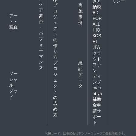
リシー
さと
ケ
プ
実
納税
ア
ロ
施
AD
アー
舞
ジ
事
FOR
ト・
台
ェ
例
ALL
写真
・
ク
HIO
パ
ト
KOS
フ
の
HI
ォ
作
JFA
ー
り
クラ
マ
方
ウド
ン
プ
統
ファ
ス
ロ
計
ン
ソー
ジ
デ
ディ
シャ
ェ
ー
ング
ル
ク
タ
mac
グッ
ト
hi-ya
ド
の
補助
広
金申
め
請サ
方
ポー
ト
「QRコード」は株式会社デンソーウェーブの登録商標です。