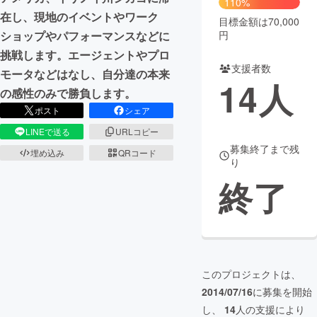
110%
在し、現地のイベントやワーク
目標金額は70,000
まちづくり・地域活性化
円
ショップやパフォーマンスなどに
挑戦します。エージェントやプロ
支援者数
CAMPFIRE for Social Good
CAMPFIRE Creation
モータなどはなし、自分達の本来
14
人
CAMPFIREふるさと納税
machi-ya
コミュニティ
の感性のみで勝負します。
ポスト
シェア
LINEで送る
URLコピー
募集終了まで残
埋め込み
QRコード
り
終了
このプロジェクトは、
2014/07/16
に募集を開始
し、
14
人の支援により