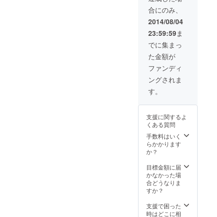
合にのみ、
2014/08/04
23:59:59
ま
でに集まっ
た金額が
ファンディ
ングされま
す。
支援に関するよ
くある質問
手数料はいく
らかかります
か？
目標金額に届
かなかった場
合どうなりま
すか？
支援で困った
時はどこに相