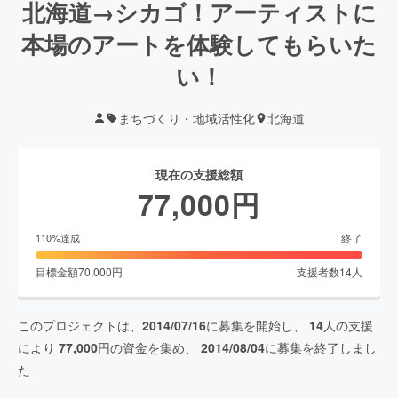
北海道→シカゴ！アーティストに
本場のアートを体験してもらいた
い！
まちづくり・地域活性化
北海道
現在の支援総額
77,000
円
終了
110
%達成
目標金額
70,000
円
支援者数
14
人
このプロジェクトは、
2014/07/16
に募集を開始し、
14
人の支援
により
77,000
円の資金を集め、
2014/08/04
に募集を終了しまし
た