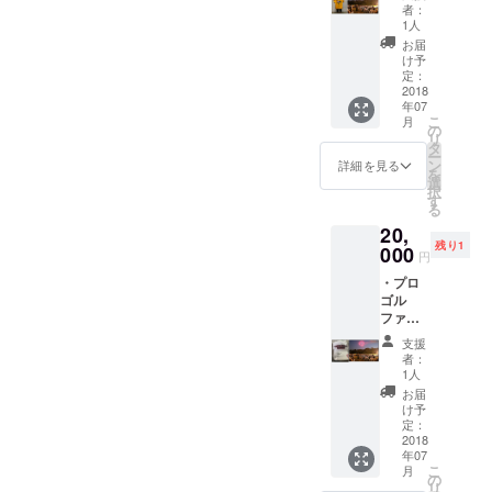
選手サ
の新聞
は花火
す。
者：
人格取得
イン入
広告の
祭当日
1人
年も、被災地の仙台から復
りユニ
記載
チケッ
２０１０年
お届
フォー
し、支
興の狼煙として花火を打ち
ト
け予
（平成２２
ムをお
援の御
定：
チェッ
上げてきました。今後も、
返しま
2018
年）４月
礼を発
ク場所
年07
す。 ・
信しま
にて引
１日
地域を愛する皆様とともに
こ
月
仲の瀬
す。※７
の
き渡し
リ
グラウ
月３１
タ
をいた
仙台七夕花火祭を継続して
ー
ンド
日まで
ン
事務局所在
しま
詳細を見る
を
（イ
支援し
いきたいと思っておりま
選
す。 ※
地
択
ス）２
て頂い
す
中止の
る
す。 引き続きにはなります
〒９８０ー
席をお
た方に
場合に
20,
返しし
限りま
ついて
００１４
が、残り1ヶ月間温かいご支
残り1
ます。
000
す。 ※
の返金
円
宮城県仙台
また、
発送が
は致し
援をよろしくお願いいたし
・プロ
８月５
市青葉区本
間に合
ません
ゴル
日の河
わない
ます。
のでご
町２丁目１
ファー
北新報
場合に
了承ね
６−１２仙台
池田勇
朝刊へ
ついて
がいま
支援
太選手
の新聞
は花火
商工会議所
す。
者：
サイン
広告の
祭当日
1人
ビル８階
入り
記載
チケッ
お届
キャッ
ＴＥＬ：０
し、支
ト
け予
プをお
援の御
定：
チェッ
２２−２２２
返しま
2018
礼を発
ク場所
−９７８８
年07
す。 ・
信しま
にて引
こ
月
仲の瀬
す。※７
の
ＦＡＸ：０
き渡し
リ