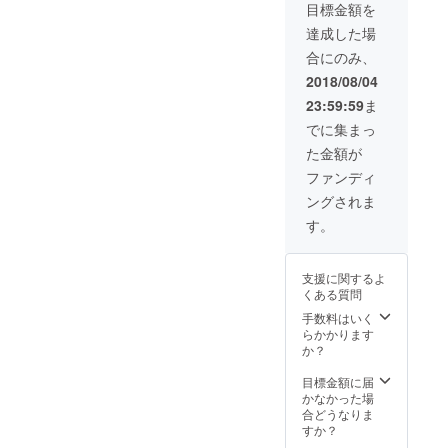
目標金額を
達成した場
合にのみ、
2018/08/04
23:59:59
ま
でに集まっ
た金額が
ファンディ
ングされま
す。
支援に関するよ
くある質問
手数料はいく
らかかります
か？
目標金額に届
かなかった場
合どうなりま
すか？