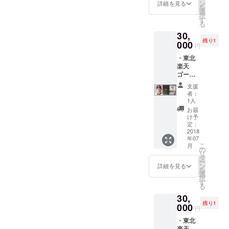
記載
ン
詳細を見る
を
（８月
選
択
５日河
す
る
北新報
30,
朝刊）
残り1
は７月
000
円
３１日
・東北
まで支
楽天
援して
ゴール
頂いた
デン
方に限
支援
イーグ
りま
者：
ルス嶋
す。
1人
基宏選
お届
手のサ
け予
イン入
定：
りユニ
2018
年07
フォー
こ
月
ムをお
の
リ
返しし
タ
ー
ます。
ン
詳細を見る
を
・ま
選
択
た、８
す
る
月５日
30,
の河北
残り1
新報朝
000
円
刊への
・東北
新聞広
楽天