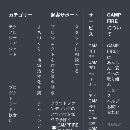
カテゴリー
起案サポート
サ
CAMP
ー
FIRE
テク
ま
プ
ス
ビ
につい
ノロ
ち
ロ
タ
ス
て
ジー
づ
ジ
ッ
・ガ
く
ェ
フ
CAM
CAMP
ジェ
り
ク
に
PFI
FIREと
ット
・
ト
相
RE
は
地
を
談
CAM
あんし
域
作
す
PFI
ん・安
活
る
る
RE
全への
性
資
コ
取り組
化
料
ミュ
み
プロ
音
請
ニ
ニュー
ダク
楽
求
ティ
ス
ト
CAM
ヘルプ
クラウドファ
フー
チ
PFI
お問い
ンディングの
ド・
ャ
RE
合わせ
ノウハウを無
飲食
レ
Crea
料で学ぼう
店
ン
tion
各種規定
CAMPFIRE
ジ
CAM