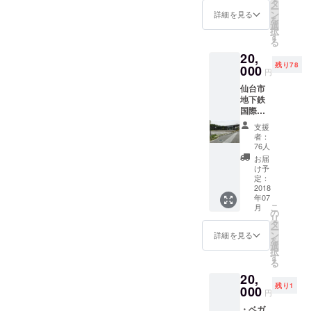
グラウ
月３１
タ
をいた
２２−２２２
ー
ンド
日まで
ン
しま
詳細を見る
を
（イ
支援し
選
す。 ※
択
ス）２
て頂い
す
中止の
る
席をお
た方に
場合に
20,
返しし
限りま
ついて
残り78
ます。
000
す。 ※
の返金
円
また、
発送が
は致し
仙台市
８月５
間に合
ません
地下鉄
日の河
わない
のでご
国際セ
北新報
場合に
了承ね
ンター
朝刊へ
ついて
がいま
支援
駅前エ
の新聞
は花火
す。
者：
ントラ
広告の
祭当日
76人
ンス広
記載
チケッ
お届
場の観
し、支
ト
け予
覧席を
援の御
定：
チェッ
お返し
2018
礼を発
ク場所
年07
しま
信しま
にて引
こ
月
す。ま
す。※７
の
き渡し
リ
た、８
月３１
タ
をいた
ー
月５日
日まで
ン
しま
詳細を見る
を
の河北
支援し
選
す。 ※
択
新報朝
て頂い
す
中止の
る
刊への
た方に
場合に
20,
新聞広
限りま
ついて
残り1
告の記
000
す。 ※
の返金
円
載し、
発送が
は致し
・ベガ
支援の