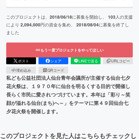
このプロジェクトは、
2018/06/18
に募集を開始し、
103
人の支援
により
2,094,000
円の資金を集め、
2018/08/04
に募集を終了し
ました
もう一度プロジェクトをやってほしい
ポスト
シェア
LINEで送る
URLコピー
埋め込み
QRコード
私ども公益社団法人仙台青年会議所が主催する仙台七夕
花火祭は、１９７０年に仙台を明るくする目的で開催し
長らく市民に愛されつづけています。本年は「彩り～笑
顔が溢れる仙台(まち)へ～」をテーマに第４９回仙台七
夕花火祭を開催します。
このプロジェクトを見た人はこちらもチェックし