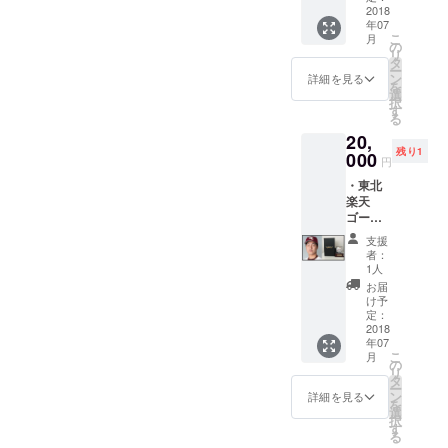
ボール
2018
礼を発
ついて
年07
をお返
信しま
は花火
こ
月
ししま
す。※７
の
祭当日
リ
す。 ・
月３１
タ
チケッ
ー
また、
日まで
ン
ト
詳細を見る
を
８月５
支援し
選
チェッ
択
日の河
て頂い
す
ク場所
る
北新報
た方に
にて引
20,
朝刊へ
限りま
き渡し
残り1
の新聞
000
す。 ※
をいた
円
広告の
発送が
しま
・東北
記載を
間に合
す。 ※
楽天
し支援
わない
保安距
ゴール
の御礼
場合に
離に近
デン
を発信
ついて
いた
支援
イーグ
しま
は花火
め、当
者：
ルス茂
す。※７
祭当日
1人
日の風
木栄五
月３１
チケッ
速次第
お届
郎選手
日まで
ト
け予
では青
のサイ
支援し
定：
チェッ
葉山交
ンボー
2018
て頂い
ク場所
流広場
年07
ルをお
た方に
にて引
の席に
こ
月
返しし
限りま
の
き渡し
移って
リ
ます。
す。
タ
をいた
い頂く
ー
・ま
ン
しま
詳細を見る
可能性
を
た、８
選
す。 ※
があり
択
月５日
す
中止の
ます。
る
の河北
場合に
※中止の