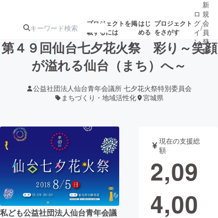
新
ロ
規
グ
会
プロジェクトを掲
はじ
プロジェクト
/
載するには
める
をさがす
イ
員
ン
登
第４９回仙台七夕花火祭 彩り～笑顔
録
が溢れる仙台（まち）へ～
人気のプロ
注目のリ
注目の新着プロ
募集終了が近いプ
もうすぐ公開
公益社団法人仙台青年会議所 七夕花火祭特別委員会
ジェクト
ターン
ジェクト
ロジェクト
されます
まちづくり・地域活性化
宮城県
アート・写真
音楽
現在の支援総
額
テクノロジー・ガジェット
ゲーム・サ
2,09
映像・映画
書籍・雑誌
4,00
ビジネス・起業
チャレンジ
私ども公益社団法人仙台青年会議