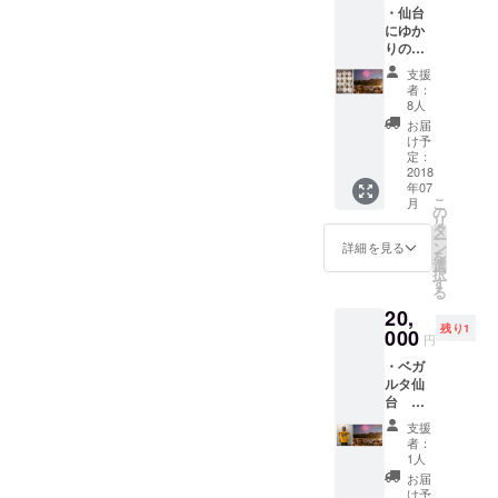
・仙台
け、打ち上げ場所から最も
済、交通問
んばんは！毎年恒例の仙台
にゆか
近くで見ることができる特
題など、
りのあ
花火大会は仙台市民は勿
るプロ
様々な角度
支援
別席です。 また、仙台のプ
野球選
者：
論、他エリアからおいで下
からまちづ
手を中
8人
ロスポーツチームの方々も
心にし
くりを考
さる全国の方への年に一度
お届
たプロ
賛同をいただき、リターン
け予
え、実践し
のプレゼントでもありま
野球選
定：
てまいりま
が豪華なものとなっており
手サイ
2018
す。このイベントが無く
年07
ンボー
した。「無
ます！ 皆様のお力添えをお
こ
月
ル１個
の
なったら夏の風物詩が無く
医村医療」
リ
をお返
タ
願いします！ ご支援はこち
ー
「歩行者天
しま
なり、七夕への勢いにブ
ン
詳細を見る
を
す。 ・
らから。
選
国」「宮城
択
レーキがかかってしまいま
仲の瀬
す
る
青年の船」
https://readyfor.jp/projects/20
グラウ
すので、仙台花火大会は絶
20,
ンド
「循環バス
19sendaihanabi お問い合
残り1
（イ
000
対に欠かせないイベントで
円
路線」「ト
ス）２
わせ 公益社団法人 仙台青
ライアスロ
・ベガ
席をお
あります。今後、100年、
ルタ仙
返しし
年会議所 七夕花火祭特別委
ン仙台国際
台 石
200年と続けて行けるように
ます。
大会」
原直樹
員会 Mail：
また、
支援
ぜひ頑張って下さい！成功
選手サ
「フィリピ
８月５
者：
2019sendaihanabi@gmail.c
イン入
日の河
1人
ン青少年交
を祈ります！” こうしたコ
りユニ
北新報
お届
om
流事業」
フォー
朝刊へ
け予
メントの１つ１つからも、