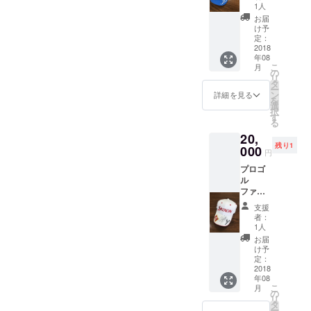
のサイ
す。※７
1人
ン入り
月３１
お届
キャッ
日まで
け予
プをお
支援し
定：
返しし
2018
て頂い
年08
ます。
た方に
こ
月
新聞広
限りま
の
リ
告への
す。
タ
ー
記載
ン
詳細を見る
を
（８月
選
択
５日河
す
る
北新報
20,
朝刊）
残り1
は７月
000
円
３１日
プロゴ
まで支
ル
援して
ファー
頂いた
松山英
方に限
支援
樹選手
りま
者：
のサイ
す。
1人
ン入り
お届
キャッ
け予
プをお
定：
返しし
2018
年08
ます。
こ
月
新聞広
の
リ
告への
タ
ー