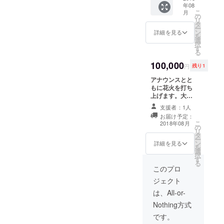
年08
サイン
記載
こ
月
入り２
（８月
の
リ
０１８
５日河
タ
ー
年マス
北新報
ン
詳細を見る
を
ターズ
朝刊）
選
択
フラッ
は７月
す
る
グ 新聞
３１日
広告へ
100,000
まで支
円
残り1
の記載
援して
（８月
アナウンスとと
頂いた
５日河
もに花火を打ち
方に限
北新報
上げます。大切
りま
朝刊）
な方への思い出
す。
支援者：1人
は７月
作りとしてご活
お届け予定：
３１日
用してくださ
こ
2018年08月
まで支
の
い。 ※詳細は別
リ
援して
タ
途相談します。
ー
頂いた
ン
新聞広告への記
詳細を見る
を
方に限
選
載（８月５日河
択
りま
す
北新報朝刊）は
る
す。
７月３１日まで
このプロ
支援して頂いた
ジェクト
方に限ります。
は、All-or-
Nothing方式
です。