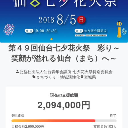
第４９回仙台七夕花火祭 彩り～
笑顔が溢れる仙台（まち）へ～
公益社団法人仙台青年会議所 七夕花火祭特別委員会
まちづくり・地域活性化
宮城県
現在の支援総額
2,094,000
円
終了
80
%達成
目標金額
2,600,000
円
支援者数
103
人