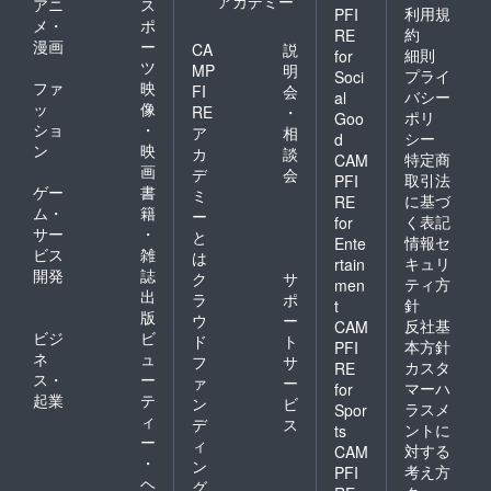
アカデミー
アニ
ス
利用規
PFI
メ・
ポ
約
RE
漫画
ー
CA
説
細則
for
ツ
MP
明
プライ
Soci
ファ
映
FI
会
バシー
al
ッ
像
RE
・
ポリ
Goo
ショ
・
ア
相
シー
d
ン
映
カ
談
特定商
CAM
画
デ
会
取引法
PFI
ゲー
書
ミ
に基づ
RE
ム・
籍
ー
く表記
for
サー
・
と
情報セ
Ente
ビス
雑
は
キュリ
rtain
開発
誌
ク
サ
ティ方
men
出
ラ
ポ
針
t
版
ウ
ー
反社基
CAM
ビジ
ビ
ド
ト
本方針
PFI
ネ
ュ
フ
サ
カスタ
RE
ス・
ー
ァ
ー
マーハ
for
起業
テ
ン
ビ
ラスメ
Spor
ィ
デ
ス
ントに
ts
ー
ィ
対する
CAM
・
ン
考え方
PFI
ヘ
グ