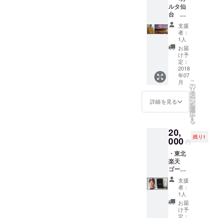
間に合
ません
ルタ仙
御礼を
わない
のでご
台 梁
発信し
場合に
了承ね
勇基選
ます。※
ついて
がいま
支援
手サイ
７月３
は花火
す。
者：
ン入り
１日ま
祭当日
1人
ユニ
で支援
チケッ
お届
フォー
して頂
ト
け予
ムをお
いた方
定：
チェッ
返しま
2018
に限り
ク場所
年07
す。 ・
ます。
にて引
こ
月
仲の瀬
※花火打
の
き渡し
リ
グラウ
ち上げ
タ
をいた
ー
ンド
場所に
ン
しま
詳細を見る
を
（イ
近いた
選
す。 ※
択
ス）２
め灰が
す
中止の
る
席をお
かかる
場合に
20,
返しし
可能性
ついて
残り1
ます。
000
がある
の返金
円
また、
ため、
は致し
・東北
８月５
透明ビ
ません
楽天
日の河
ニール
のでご
ゴール
北新報
傘を用
了承ね
デン
朝刊へ
意しま
がいま
支援
イーグ
の新聞
す。 ※
す。
者：
ルス岸
広告の
発送が
1人
孝之選
記載
間に合
お届
手のサ
し、支
わない
け予
イン
援の御
定：
場合に