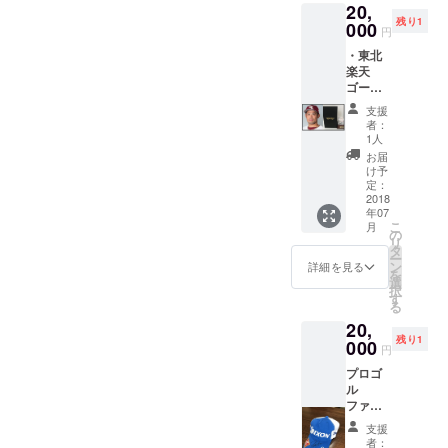
20,
新報朝
ついて
場合に
残り1
刊への
000
の返金
ついて
円
新聞広
は致し
の返金
・東北
告の記
ません
は致し
楽天
載をし
のでご
ません
ゴール
支援の
了承ね
のでご
デン
御礼を
がいま
了承ね
支援
イーグ
発信し
す。
者：
がいま
ルス今
ます。※
1人
す。
江年晶
７月３
お届
選手の
１日ま
け予
サイン
で支援
定：
ボール
2018
して頂
年07
をお返
いた方
こ
月
ししま
に限り
の
リ
す。 ・
ます。
タ
ー
また、
ン
詳細を見る
を
８月５
選
択
日の河
す
る
北新報
20,
朝刊へ
残り1
の新聞
000
円
広告の
プロゴ
記載を
ル
し支援
ファー
の御礼
松山英
を発信
支援
樹選手
しま
者：