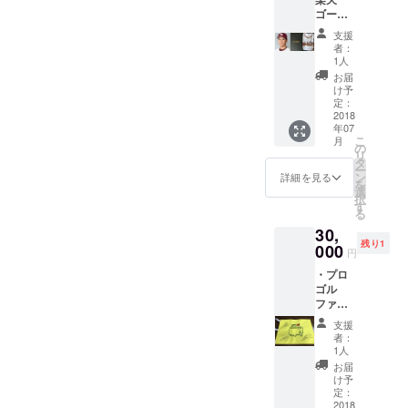
告の記
ゴール
載をし
デン
支援の
支援
イーグ
御礼を
者：
ルス則
発信し
1人
本昂大
ます。
お届
選手の
新聞広
け予
サイン
告への
定：
入りユ
2018
記載
年07
ニ
（８月
こ
月
フォー
５日河
の
リ
ムをお
北新報
タ
ー
返しし
朝刊）
ン
詳細を見る
を
ます。
は７月
選
択
・ま
３１日
す
る
た、８
まで支
30,
月５日
援して
残り1
の河北
000
頂いた
円
新報朝
方に限
・プロ
刊への
りま
ゴル
新聞広
す。
ファー
告の記
松山英
載をし
支援
樹選
支援の
者：
手、宮
御礼を
1人
里優作
発信し
お届
選手、
ます。
け予
池田勇
新聞広
定：
太選手
2018
告への