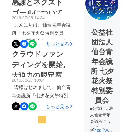
感謝とネクスト
ゴールについて
2019/07/05 14:24
こんにちは。仙台青年会議
公益社
所「七夕花火祭特別委員
団法人
会」の菅原啓太です。 今回
もっと見る
のクラウドファンディング
仙台青
クラウドファン
はわずか4日で目標金額の
年会議
ディングを開始。
1,000,000円を突破しまし
所 七夕
大迫力の限定席が
た。まずはご支援していた
花火祭
2019/06/27 19:04
だいた皆様に厚く御礼申し
リターンです！
皆様はじめまして、仙台青
特別委
上げます。本当にご支援あ
年会議所「七夕花火祭特別
員会
りがとうございます。 ま
委員会」の菅原啓太と申し
もっと見る
たご支援だけでなく、応援
■公益社団法
ます。 以前の挑戦の際は花
人仙台青年
のメッセージやSNS上で
火大会へのご支援本当にあ
1
会議所につ
シェアなどのご支援をいた
いて
りがとうございました。 今
http://www.tanabata-hanabi.jp
だいた皆様、そして、今回