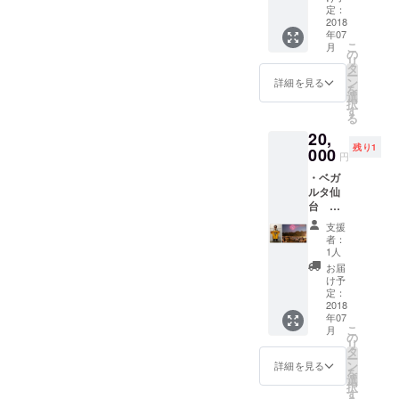
ムをお
の新聞
定：
「リバーサ
返しま
2018
どれだけこの仙台七夕花火
広告の
イド青少年
年07
す。 ・
記載
こ
月
大会が地域の皆様から愛さ
交流事業」
仲の瀬
し、支
の
リ
グラウ
援の御
タ
「タイ青少
れているのかを、改めて感
ー
ンド
礼を発
ン
詳細を見る
を
年招へい事
（イ
信しま
選
じることができています。
択
ス）２
業」「生活
す。※７
す
る
席をお
本当にありがとうございま
月３１
情報交換会
20,
返しし
日まで
す。 今回の第50回七夕花火
大井戸端会
残り1
ます。
000
支援し
円
また、
て頂い
議」など、
祭にも、会場設営費や交通
・ベガ
８月５
た方に
当会議所内
ルタ仙
日の河
限りま
規制、安全に花火を観覧し
台 関
部だけでな
北新報
す。 な
口訓充
朝刊へ
ていただくためのお知らせ
お、プ
く、市民の
支援
選手サ
の新聞
ロ野球
者：
方々と共に
のための広告費用などで約
イン入
広告の
選手に
1人
りユニ
記載
取り組んだ
ついて
お届
8000万円の費用が必要とな
フォー
し、支
は、別
け予
事業実績が
ムをお
援の御
定：
途相談
ります。 よって、今回設定
ございま
返しま
2018
礼を発
させて
年07
す。 ・
信しま
するネクスト・ゴールの
いただ
す。
こ
月
仲の瀬
す。※７
の
きま
リ
+170万円分については、引
グラウ
月３１
タ
す。 ※
ー
ンド
■公益社団法
日まで
ン
発送が
詳細を見る
き続き、安全な運営をして
を
（イ
支援し
選
間に合
人仙台青年
択
ス）２
て頂い
す
わない
いくための費用として充て