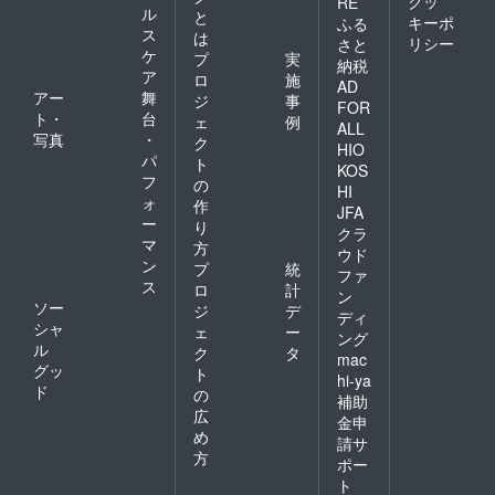
クッ
RE
ル
と
キーポ
ふる
ス
は
リシー
さと
ケ
プ
実
納税
ア
ロ
施
AD
アー
舞
ジ
事
FOR
ト・
台
ェ
例
ALL
写真
・
ク
HIO
パ
ト
KOS
フ
の
HI
ォ
作
JFA
ー
り
クラ
マ
方
ウド
ン
プ
統
ファ
ス
ロ
計
ン
ソー
ジ
デ
ディ
シャ
ェ
ー
ング
ル
ク
タ
mac
グッ
ト
hi-ya
ド
の
補助
広
金申
め
請サ
方
ポー
ト