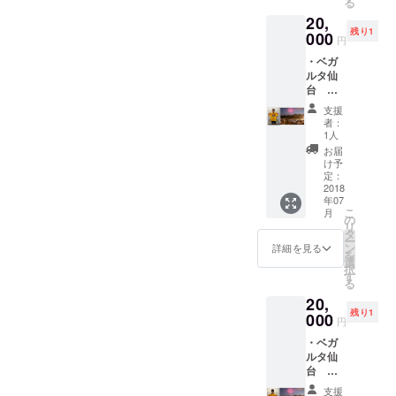
る
会議所の概
席をお
た方に
場合に
20,
返しし
限りま
させていただきたいと思い
要
ついて
残り1
ます。
000
す。 ※
は花火
円
名称
ます。 また、本クラウド
また、
発送が
祭当日
・ベガ
８月５
間に合
チケッ
ファンディング限定での販
ルタ仙
日の河
わない
ト
公益
台 奥
北新報
場合に
チェッ
売となる灰被り席に関しま
社団法人仙
埜博亮
朝刊へ
ついて
ク場所
支援
選手サ
の新聞
台青年会議
は花火
しては、好評につき残りわ
にて引
者：
イン入
広告の
祭当日
1人
き渡し
所
りユニ
ずかとなっております。お
記載
チケッ
をいた
お届
創立
フォー
し、支
ト
け予
しま
早めにお買い求めくださ
ムをお
援の御
定：
チェッ
す。 ※
返しま
2018
礼を発
ク場所
中止の
い。
１９
年07
す。 ・
信しま
にて引
場合に
こ
月
仲の瀬
５１年（昭
す。※７
の
き渡し
https://readyfor.jp/projects/20
ついて
リ
グラウ
月３１
タ
をいた
の返金
和２６年）
ー
ンド
19sendaihanabi 記念すべき
日まで
ン
しま
詳細を見る
は致し
を
３月１５日
（イ
支援し
選
す。 ※
ません
択
50回目の、そして令和初開
ス）２
て頂い
す
社団法人格
中止の
のでご
る
席をお
た方に
場合に
了承ね
催となります今年の仙台七
取得
20,
返しし
限りま
ついて
がいま
残り1
１９７１年
ます。
000
す。 ※
の返金
夕花火祭、テーマは「つな
す。
円
また、
発送が
は致し
（昭和４６
・ベガ
８月５
ぐ～夢と希望溢れるの創造
間に合
ません
年）１月
ルタ仙
日の河
わない
のでご
に向けて～」です。開催が
台 大
北新報
１日
場合に
了承ね
岩一貴
朝刊へ
ついて
がいま
支援
公益社団法
危ぶまれた東日本大震災の