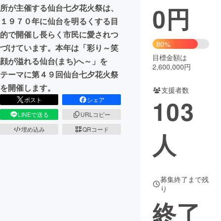
0
円
所が主催する仙台七夕花火祭は、
まちづくり・地域活性化
１９７０年に仙台を明るくする目
的で開催し長らく市民に愛されつ
80%
づけています。本年は「彩り～笑
CAMPFIRE for Social Good
CAMPFIRE Creation
目標金額は
顔が溢れる仙台(まち)へ～」を
CAMPFIREふるさと納税
machi-ya
コミュニティ
2,600,000円
テーマに第４９回仙台七夕花火祭
を開催します。
支援者数
103
ポスト
シェア
LINEで送る
URLコピー
埋め込み
QRコード
人
募集終了まで残
り
終了