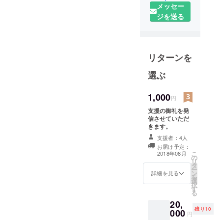
仙台七夕
メッセー
年も安心で安全、そしてク
の企画に賛同、協力してい
花火祭を主
ジを送る
リーンな「第50回仙台七夕
催する仙台
ただいている仙台市内に拠
花火祭」を開催するために
青年会議所
点を置くプロスポーツチー
は１９５１
本日19時よりクラウドファ
ムの皆様にも、重ねてお礼
リターンを
年（昭和２
ンディングを開始しまし
を申し上げます。 皆様から
６年）３月
選ぶ
た！
１５日に発
いただいた応援コメントの
https://readyfor.jp/projects/20
足し、同年
一部を紹介いたします。
1,000
円
７月全国で
19sendaihanabi 打ち上げ場
“七夕花火祭は、毎年近所で
支援の御礼を発
１１番目の
所の変更に伴い、警備費、
信させていただ
青年会議所
観させていただいてます。
きます。
会場設営費が増大。本年度
として日本
これからも継続されるよう
支援者：4人
青年会議所
は、仙台七夕花火祭を開催
お届け予定：
願っております。” “仙台JC
こ
2018年08月
に加入しま
の
するための費用が約8,000万
リ
の皆さんが花火を打ち上げ
タ
した。以来
ー
円必要となってきます。 ク
ン
詳細を見る
６０年以上
を
ていることをもっとみんな
選
択
ラウドファンディング限定
に渡り、我
す
に知ってもらえるといいで
る
がまち"仙
販売の【灰かぶり席】を限
20,
す。素晴らしい50回記念花
台"のために
残り10
000
定80席でご用意。混雑を避
円
火になりますように！” “こ
文化、経