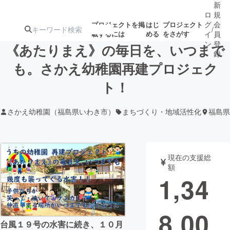
新
ロ
規
グ
会
プロジェクトを掲
はじ
プロジェクト
/
載するには
める
をさがす
イ
員
ン
登
《あたりまえ》の毎日を、いつまで
録
も。さかえ幼稚園再建プロジェク
ト！
人気のプロ
注目のリ
注目の新着プロ
募集終了が近いプ
もうすぐ公開
ジェクト
ターン
ジェクト
ロジェクト
されます
さかえ幼稚園（福島県いわき市）
まちづくり・地域活性化
福島県
アート・写真
音楽
現在の支援総
テクノロジー・ガジェット
ゲーム・サ
額
1,34
映像・映画
書籍・雑誌
8,00
ビジネス・起業
チャレンジ
台風１９号の水害に続き、１０月