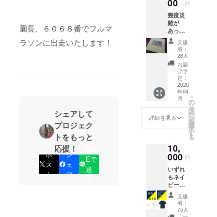
00
円
床上６０ｃ
ｍの浸水。
幾度災
難が
再開４日目
園長、６０６８番でフルマ
あって
の１０月２
も私た
ラソンに出走いたします！
支援
ちは立
５日の大雨
者：
ち上が
28人
でさらに休
る。 そ
お届
園を余儀な
の姿を
け予
見て、
定：
くされまし
転んで
2020
た。その都
年04
も立ち
こ
月
度、保護
上がる
の
リ
子ども
タ
者・近隣の
シェアして
ー
になっ
ン
詳細を見る
を
人びとの懸
てほし
プロジェク
選
択
い、と
命の復旧作
す
トをもっと
る
いう願
業で再開し
10,
いを込
応援！
LIN
ているので
ポ
シ
めまし
000
円
Eで
た。
ス
ェ
すが、これ
送
いずれ
ト
ア
からの異常
もネイ
る
ビー
気象を前に
（濃
（かさ上
支援
紺）で
者：
げ）（移
す。 サ
75人
イズは