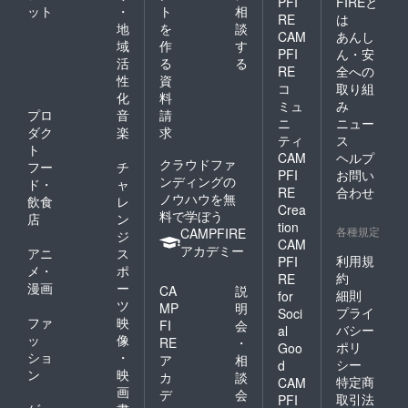
PFI
FIREと
ット
・
ト
相
RE
は
地
を
談
CAM
あんし
域
作
す
PFI
ん・安
活
る
る
RE
全への
性
資
コ
取り組
化
料
ミュ
み
プロ
音
請
ニ
ニュー
ダク
楽
求
ティ
ス
ト
CAM
ヘルプ
クラウドファ
フー
チ
PFI
お問い
ンディングの
ド・
ャ
RE
合わせ
ノウハウを無
飲食
レ
Crea
料で学ぼう
店
ン
tion
各種規定
CAMPFIRE
ジ
CAM
アカデミー
アニ
ス
利用規
PFI
メ・
ポ
約
RE
漫画
ー
CA
説
細則
for
ツ
MP
明
プライ
Soci
ファ
映
FI
会
バシー
al
ッ
像
RE
・
ポリ
Goo
ショ
・
ア
相
シー
d
ン
映
カ
談
特定商
CAM
画
デ
会
取引法
PFI