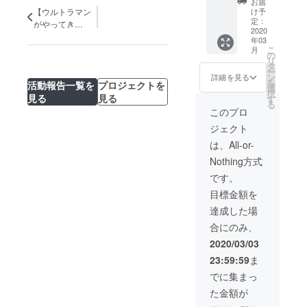
転）（改
お届
１２０
け予
【ウルトラマン
築）などを
から３L
定：
がやってき
真剣に考え
までと
2020
た！】
年03
なりま
ておりま
こ
月
す。 ご
の
リ
す。
希望の
タ
ー
サイズ
子どもたち
ン
詳細を見る
を
活動報告一覧を
プロジェクトを
を支援
選
が笑って・
択
時に備
見る
見る
す
る
泣いて・ケ
考欄に
このプロ
記載く
ンカして・
ジェクト
ださ
仲直りする
い。
は、All-or-
《あたりま
Nothing方式
え》の毎日
です。
が《いつま
目標金額を
でも》続く
達成した場
ための施設
合にのみ、
づくりにご
支援をお願
2020/03/03
いいたしま
23:59:59
ま
す。
でに集まっ
た金額が
設置事業