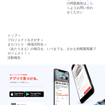
の問題報告は
こち
ら
よりお問い合わ
せください
トップ
>
プロジェクトをさがす
>
まちづくり・地域活性化
>
《あたりまえ》の毎日を、いつまでも。さかえ幼稚園再建プ
ロジェクト！
>
活動報告