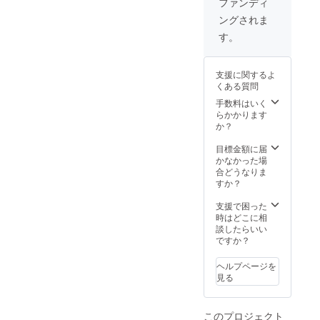
ファンディ
者：学校法
ングされま
人さかえ学
す。
園
支援に関するよ
くある質問
手数料はいく
らかかります
か？
目標金額に届
かなかった場
合どうなりま
すか？
支援で困った
時はどこに相
談したらいい
ですか？
ヘルプページを
見る
このプロジェクト