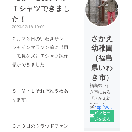
Ｔシャツできまし
た！
2020/02/18 10:09
さかえ
２月２３日のいわきサン
幼稚園
シャインマラソン前に《雨
ニモ負ケズ》Ｔシャツ試作
（福島
品ができました！
県いわ
き市）
福島県いわ
Ｓ・Ｍ・Ｌそれぞれ５枚あ
き市にある
「さかえ幼
ります。
稚園」と
http://www.fukushiyo.org/sakae/
「みらい保
メッセー
育園」で
ジを送る
す。
３月３日のクラウドファン
子どもの交