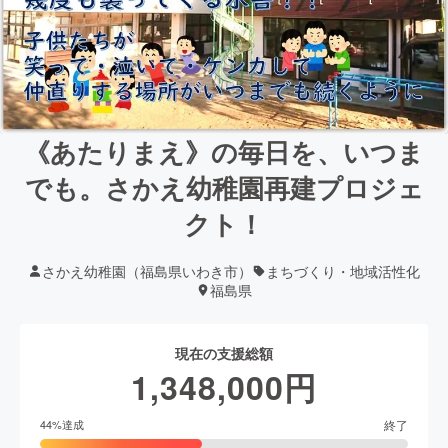
《あたりまえ》の毎日を、いつま
でも。さかえ幼稚園再建プロジェ
クト！
さかえ幼稚園（福島県いわき市）
まちづくり・地域活性化
福島県
現在の支援総額
1,348,000
円
終了
44
%達成