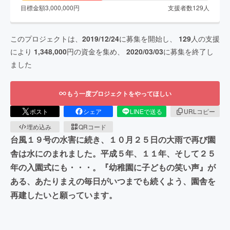
目標金額
3,000,000
円
支援者数
129
人
このプロジェクトは、
2019/12/24
に募集を開始し、
129
人の支援
により
1,348,000
円の資金を集め、
2020/03/03
に募集を終了し
ました
もう一度プロジェクトをやってほしい
ポスト
シェア
LINEで送る
URLコピー
埋め込み
QRコード
台風１９号の水害に続き、１０月２５日の大雨で再び園
舎は水にのまれました。平成５年、１１年、そして２５
年の入園式にも・・・。『幼稚園に子どもの笑い声』が
ある、あたりまえの毎日がいつまでも続くよう、園舎を
再建したいと願っています。