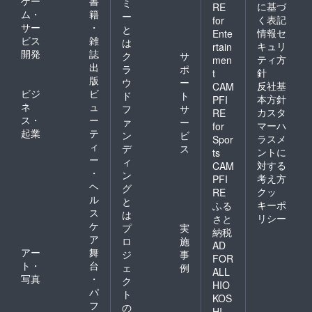
ゲー
書
ミ
に基づ
RE
ム・
籍
ー
く表記
for
サー
・
と
情報セ
Ente
ビス
雑
は
キュリ
rtain
開発
誌
ク
サ
ティ方
men
出
ラ
ポ
針
t
版
ウ
ー
反社基
CAM
ビジ
ビ
ド
ト
本方針
PFI
ネ
ュ
フ
サ
カスタ
RE
ス・
ー
ァ
ー
マーハ
for
起業
テ
ン
ビ
ラスメ
Spor
ィ
デ
ス
ントに
ts
ー
ィ
対する
CAM
・
ン
考え方
PFI
ヘ
グ
クッ
RE
ル
と
キーポ
ふる
ス
は
リシー
さと
ケ
プ
実
納税
ア
ロ
施
AD
アー
舞
ジ
事
FOR
ト・
台
ェ
例
ALL
写真
・
ク
HIO
パ
ト
KOS
フ
の
HI