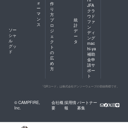
ォ
作
JFA
ー
り
クラ
マ
方
ウド
ン
プ
統
ファ
ス
ロ
計
ン
ソー
ジ
デ
ディ
シャ
ェ
ー
ング
ル
ク
タ
mac
グッ
ト
hi-ya
ド
の
補助
広
金申
め
請サ
方
ポー
ト
「QRコード」は株式会社デンソーウェーブの登録商標です。
© CAMPFIRE,
会社概
採用情
パートナー
Inc.
要
報
募集