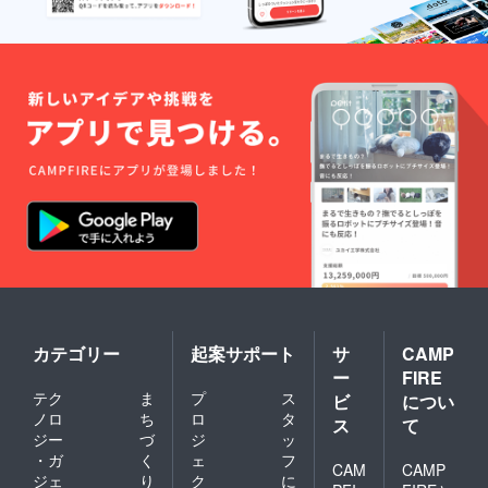
カテゴリー
起案サポート
サ
CAMP
ー
FIRE
テク
ま
プ
ス
ビ
につい
ノロ
ち
ロ
タ
ス
て
ジー
づ
ジ
ッ
・ガ
く
ェ
フ
CAM
CAMP
ジェ
り
ク
に