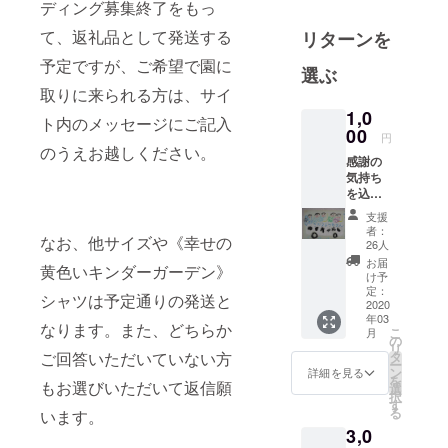
ディング募集終了をもっ
通事故を
て、返礼品として発送する
リターンを
きっかけに
昭和３６
予定ですが、ご希望で園に
選ぶ
（1961）年
取りに来られる方は、サイ
に吉田サタ
1,0
ト内のメッセージにご記入
(1907-2015)
00
円
が小学校教
のうえお越しください。
感謝の
諭などを経
気持ち
て個人で設
を込め
て、子
立しまし
支援
どもた
者：
た。
なお、他サイズや《幸せの
ちの
26人
メッ
東日本大震
お届
黄色いキンダーガーデン》
セージ
け予
災後の平成
カード
定：
シャツは予定通りの発送と
２５年の入
を送り
2020
年03
ます。
園式の未明
なります。また、どちらか
こ
月
の
に水害に
リ
タ
ご回答いただいていない方
ー
あっただけ
ン
詳細を見る
を
もお選びいただいて返信願
選
でなく、令
択
す
る
和元年の台
います。
3,0
風１９号で