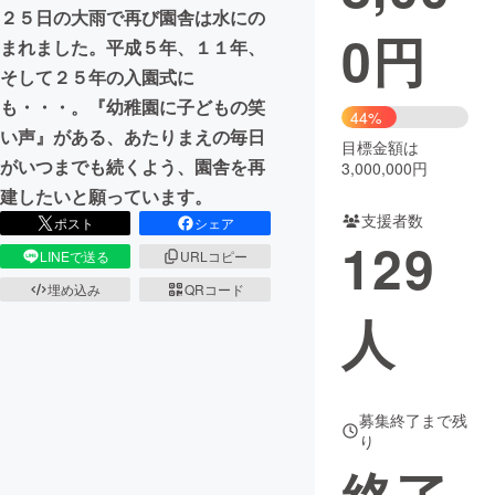
２５日の大雨で再び園舎は水にの
0
円
まちづくり・地域活性化
まれました。平成５年、１１年、
そして２５年の入園式に
も・・・。『幼稚園に子どもの笑
CAMPFIRE for Social Good
CAMPFIRE Creation
44%
い声』がある、あたりまえの毎日
CAMPFIREふるさと納税
machi-ya
コミュニティ
目標金額は
がいつまでも続くよう、園舎を再
3,000,000円
建したいと願っています。
支援者数
ポスト
シェア
129
LINEで送る
URLコピー
埋め込み
QRコード
人
募集終了まで残
り