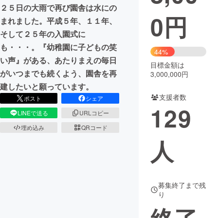
２５日の大雨で再び園舎は水にの
0
円
まちづくり・地域活性化
まれました。平成５年、１１年、
そして２５年の入園式に
も・・・。『幼稚園に子どもの笑
CAMPFIRE for Social Good
CAMPFIRE Creation
44%
い声』がある、あたりまえの毎日
CAMPFIREふるさと納税
machi-ya
コミュニティ
目標金額は
がいつまでも続くよう、園舎を再
3,000,000円
建したいと願っています。
支援者数
ポスト
シェア
129
LINEで送る
URLコピー
埋め込み
QRコード
人
募集終了まで残
り