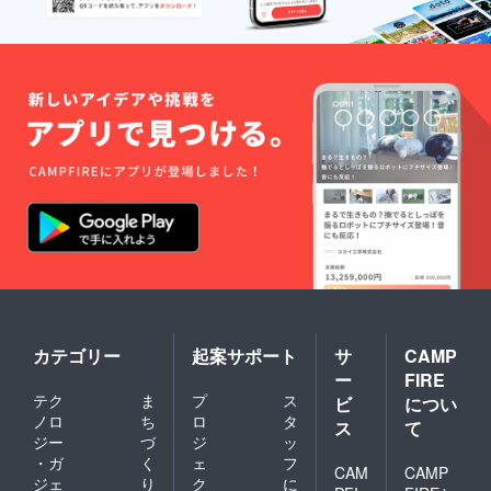
カテゴリー
起案サポート
サ
CAMP
ー
FIRE
テク
ま
プ
ス
ビ
につい
ノロ
ち
ロ
タ
ス
て
ジー
づ
ジ
ッ
・ガ
く
ェ
フ
CAM
CAMP
ジェ
り
ク
に