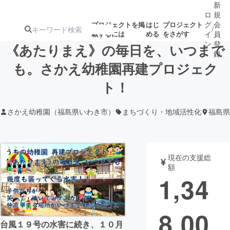
新
ロ
規
グ
会
プロジェクトを掲
はじ
プロジェクト
/
載するには
める
をさがす
イ
員
ン
登
《あたりまえ》の毎日を、いつまで
録
も。さかえ幼稚園再建プロジェク
ト！
人気のプロ
注目のリ
注目の新着プロ
募集終了が近いプ
もうすぐ公開
ジェクト
ターン
ジェクト
ロジェクト
されます
さかえ幼稚園（福島県いわき市）
まちづくり・地域活性化
福島県
アート・写真
音楽
現在の支援総
テクノロジー・ガジェット
ゲーム・サ
額
1,34
映像・映画
書籍・雑誌
8,00
ビジネス・起業
チャレンジ
台風１９号の水害に続き、１０月