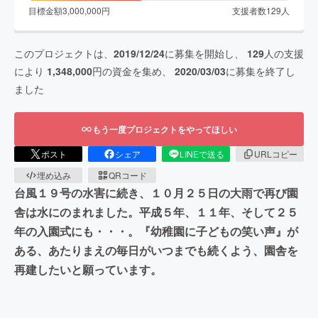
目標金額
3,000,000
円
支援者数
129
人
このプロジェクトは、
2019/12/24
に募集を開始し、
129
人の支援
により
1,348,000
円の資金を集め、
2020/03/03
に募集を終了し
ました
もう一度プロジェクトをやってほしい
ポスト
シェア
LINEで送る
URLコピー
埋め込み
QRコード
台風１９号の水害に続き、１０月２５日の大雨で再び園
舎は水にのまれました。平成５年、１１年、そして２５
年の入園式にも・・・。『幼稚園に子どもの笑い声』が
ある、あたりまえの毎日がいつまでも続くよう、園舎を
再建したいと願っています。