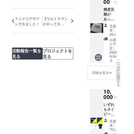
00
円
床上６０ｃ
ｍの浸水。
幾度災
難が
再開４日目
Ｔシャツデザイ
【ウルトラマン
あって
の１０月２
も私た
ンできました！
がやってき
支援
ちは立
５日の大雨
た！】
者：
ち上が
28人
でさらに休
る。 そ
お届
園を余儀な
の姿を
け予
見て、
定：
くされまし
活動報告一覧を
プロジェクトを
転んで
2020
た。その都
見る
見る
年04
も立ち
こ
月
度、保護
上がる
の
リ
子ども
タ
者・近隣の
ー
になっ
ン
詳細を見る
を
人びとの懸
てほし
選
択
い、と
命の復旧作
す
る
いう願
業で再開し
10,
いを込
ているので
めまし
000
円
た。
すが、これ
いずれ
からの異常
もネイ
ビー
気象を前に
（濃
（かさ上
支援
紺）で
者：
げ）（移
す。 サ
75人
イズは