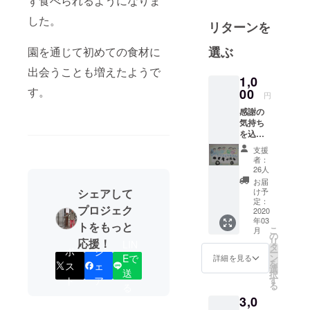
ず食べられるようになりま
通事故を
した。
リターンを
きっかけに
昭和３６
選ぶ
園を通じて初めての食材に
（1961）年
出会うことも増えたようで
に吉田サタ
1,0
(1907-2015)
す。
00
円
が小学校教
感謝の
諭などを経
気持ち
て個人で設
を込め
て、子
立しまし
支援
どもた
者：
た。
ちの
26人
メッ
東日本大震
お届
セージ
け予
シェアして
災後の平成
カード
定：
プロジェク
２５年の入
を送り
2020
年03
ます。
園式の未明
トをもっと
こ
月
の
に水害に
リ
応援！
LIN
タ
ポ
シ
ー
あっただけ
ン
Eで
詳細を見る
を
ス
ェ
選
でなく、令
送
択
す
ト
ア
る
和元年の台
る
3,0
風１９号で