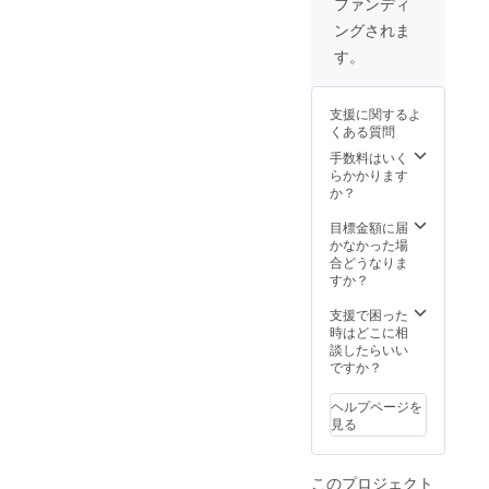
ファンディ
者：学校法
ングされま
人さかえ学
す。
園
支援に関するよ
くある質問
手数料はいく
らかかります
か？
目標金額に届
かなかった場
合どうなりま
すか？
支援で困った
時はどこに相
談したらいい
ですか？
ヘルプページを
見る
このプロジェクト