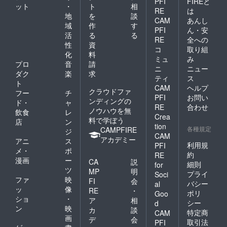
PFI
FIREと
ット
・
ト
相
RE
は
地
を
談
CAM
あんし
域
作
す
PFI
ん・安
活
る
る
RE
全への
性
資
コ
取り組
化
料
ミュ
み
プロ
音
請
ニ
ニュー
ダク
楽
求
ティ
ス
ト
CAM
ヘルプ
クラウドファ
フー
チ
PFI
お問い
ンディングの
ド・
ャ
RE
合わせ
ノウハウを無
飲食
レ
Crea
料で学ぼう
店
ン
tion
各種規定
CAMPFIRE
ジ
CAM
アカデミー
アニ
ス
利用規
PFI
メ・
ポ
約
RE
漫画
ー
CA
説
細則
for
ツ
MP
明
プライ
Soci
ファ
映
FI
会
バシー
al
ッ
像
RE
・
ポリ
Goo
ショ
・
ア
相
シー
d
ン
映
カ
談
特定商
CAM
画
デ
会
取引法
PFI