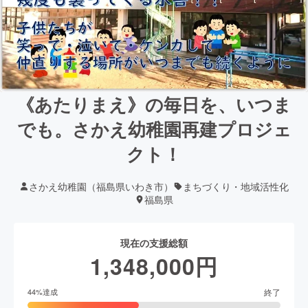
《あたりまえ》の毎日を、いつま
でも。さかえ幼稚園再建プロジェ
クト！
さかえ幼稚園（福島県いわき市）
まちづくり・地域活性化
福島県
現在の支援総額
1,348,000
円
終了
44
%達成