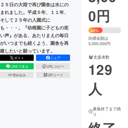
２５日の大雨で再び園舎は水にの
0
円
まちづくり・地域活性化
まれました。平成５年、１１年、
そして２５年の入園式に
も・・・。『幼稚園に子どもの笑
CAMPFIRE for Social Good
CAMPFIRE Creation
44%
い声』がある、あたりまえの毎日
CAMPFIREふるさと納税
machi-ya
コミュニティ
目標金額は
がいつまでも続くよう、園舎を再
3,000,000円
建したいと願っています。
支援者数
ポスト
シェア
129
LINEで送る
URLコピー
埋め込み
QRコード
人
募集終了まで残
り