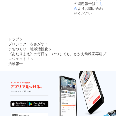
の問題報告は
こち
ら
よりお問い合わ
せください
トップ
>
プロジェクトをさがす
>
まちづくり・地域活性化
>
《あたりまえ》の毎日を、いつまでも。さかえ幼稚園再建プ
ロジェクト！
>
活動報告