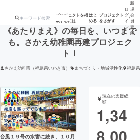
新
ロ
規
グ
会
プロジェクトを掲
はじ
プロジェクト
/
載するには
める
をさがす
イ
員
ン
登
《あたりまえ》の毎日を、いつまで
録
も。さかえ幼稚園再建プロジェク
ト！
人気のプロ
注目のリ
注目の新着プロ
募集終了が近いプ
もうすぐ公開
ジェクト
ターン
ジェクト
ロジェクト
されます
さかえ幼稚園（福島県いわき市）
まちづくり・地域活性化
福島県
アート・写真
音楽
現在の支援総
テクノロジー・ガジェット
ゲーム・サ
額
1,34
映像・映画
書籍・雑誌
8,00
ビジネス・起業
チャレンジ
台風１９号の水害に続き、１０月