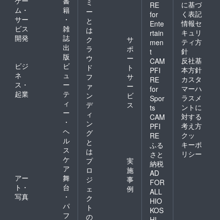
ゲー
書
ミ
に基づ
RE
ム・
籍
ー
く表記
for
サー
・
と
情報セ
Ente
ビス
雑
は
キュリ
rtain
開発
誌
ク
サ
ティ方
men
出
ラ
ポ
針
t
版
ウ
ー
反社基
CAM
ビジ
ビ
ド
ト
本方針
PFI
ネ
ュ
フ
サ
カスタ
RE
ス・
ー
ァ
ー
マーハ
for
起業
テ
ン
ビ
ラスメ
Spor
ィ
デ
ス
ントに
ts
ー
ィ
対する
CAM
・
ン
考え方
PFI
ヘ
グ
クッ
RE
ル
と
キーポ
ふる
ス
は
リシー
さと
ケ
プ
実
納税
ア
ロ
施
AD
アー
舞
ジ
事
FOR
ト・
台
ェ
例
ALL
写真
・
ク
HIO
パ
ト
KOS
フ
の
HI