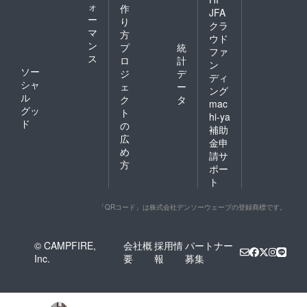
ォ
作
JFA
ー
り
クラ
マ
方
ウド
ン
プ
統
ファ
ス
ロ
計
ン
ソー
ジ
デ
ディ
シャ
ェ
ー
ング
ル
ク
タ
mac
グッ
ト
hi-ya
ド
の
補助
広
金申
め
請サ
方
ポー
ト
「QRコード」は株式会社デンソーウェーブの登録商標です。
© CAMPFIRE,
会社概
採用情
パートナー
Inc.
要
報
募集