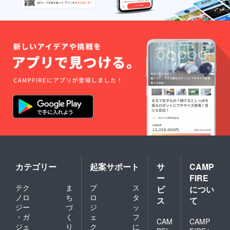
カテゴリー
起案サポート
サ
CAMP
ー
FIRE
テク
ま
プ
ス
ビ
につい
ノロ
ち
ロ
タ
ス
て
ジー
づ
ジ
ッ
・ガ
く
ェ
フ
CAM
CAMP
ジェ
り
ク
に