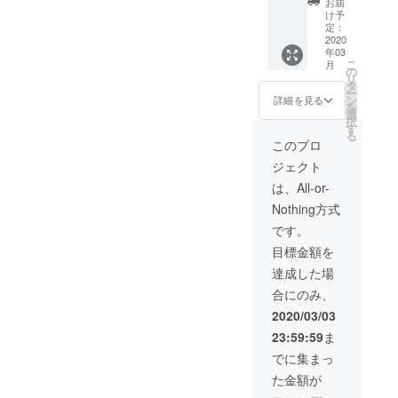
転）（改
お届
１２０
け予
築）などを
から３L
定：
真剣に考え
までと
2020
年03
なりま
ておりま
こ
月
す。 ご
の
リ
す。
希望の
タ
ー
サイズ
子どもたち
ン
詳細を見る
を
を支援
選
が笑って・
択
時に備
す
る
泣いて・ケ
考欄に
このプロ
記載く
ンカして・
ジェクト
ださ
仲直りする
い。
は、All-or-
《あたりま
Nothing方式
え》の毎日
です。
が《いつま
目標金額を
でも》続く
達成した場
ための施設
合にのみ、
づくりにご
支援をお願
2020/03/03
いいたしま
23:59:59
ま
す。
でに集まっ
た金額が
設置事業