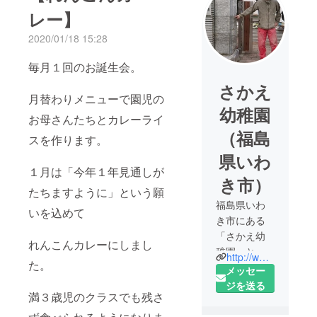
レー】
2020/01/18 15:28
毎月１回のお誕生会。
さかえ
月替わりメニューで園児の
幼稚園
お母さんたちとカレーライ
（福島
スを作ります。
県いわ
１月は「今年１年見通しが
き市）
たちますように」という願
福島県いわ
いを込めて
き市にある
「さかえ幼
れんこんカレーにしまし
稚園」と
http://www.fukushiyo.org/sakae/
た。
「みらい保
メッセー
育園」で
ジを送る
満３歳児のクラスでも残さ
す。
子どもの交