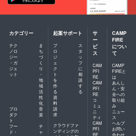
カテゴリー
起案サポート
サ
CAMP
ー
FIRE
テク
ま
プ
ス
ビ
につい
ノロ
ち
ロ
タ
ス
て
ジー
づ
ジ
ッ
・ガ
く
ェ
フ
CAM
CAMP
ジェ
り
ク
に
PFI
FIREと
ット
・
ト
相
RE
は
地
を
談
CAM
あんし
域
作
す
PFI
ん・安
活
る
る
RE
全への
性
資
コ
取り組
化
料
ミュ
み
プロ
音
請
ニ
ニュー
ダク
楽
求
ティ
ス
ト
CAM
ヘルプ
クラウドファ
フー
チ
PFI
お問い
ンディングの
ド・
ャ
RE
合わせ