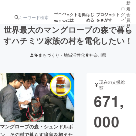
新
ロ
規
グ
会
プロジェクトを掲
はじ
プロジェクト
/
載するには
める
をさがす
イ
員
ン
登
世界最大のマングローブの森で暮ら
録
すハチミツ家族の村を電化したい！
人気のプロ
注目のリ
注目の新着プロ
募集終了が近いプ
もうすぐ公開
まちづくり・地域活性化
神奈川県
ジェクト
ターン
ジェクト
ロジェクト
されます
アート・写真
音楽
現在の支援総
額
671,
テクノロジー・ガジェット
ゲーム・サ
000
映像・映画
書籍・雑誌
マングローブの森・シュンドルボ
ビジネス・起業
チャレンジ
ン。その村で暮らす障害を抱えた