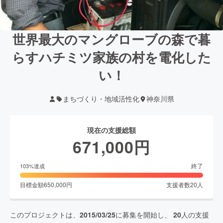
世界最大のマングローブの森で暮
らすハチミツ家族の村を電化した
い！
まちづくり・地域活性化
神奈川県
現在の支援総額
671,000
円
終了
103
%達成
目標金額
650,000
円
支援者数
20
人
このプロジェクトは、
2015/03/25
に募集を開始し、
20
人の支援