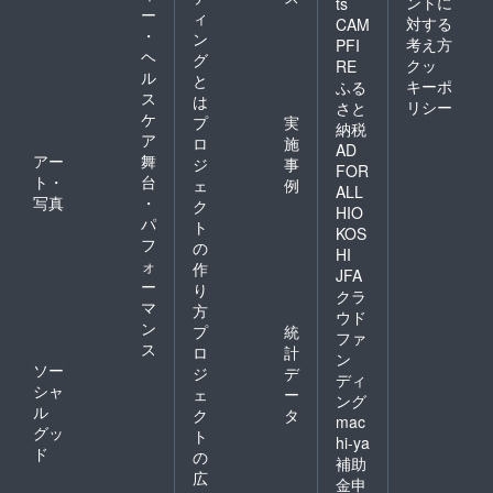
ントに
ts
ー
ィ
対する
CAM
・
ン
考え方
PFI
ヘ
グ
クッ
RE
ル
と
キーポ
ふる
ス
は
リシー
さと
ケ
プ
実
納税
ア
ロ
施
AD
アー
舞
ジ
事
FOR
ト・
台
ェ
例
ALL
写真
・
ク
HIO
パ
ト
KOS
フ
の
HI
ォ
作
JFA
ー
り
クラ
マ
方
ウド
ン
プ
統
ファ
ス
ロ
計
ン
ソー
ジ
デ
ディ
シャ
ェ
ー
ング
ル
ク
タ
mac
グッ
ト
hi-ya
ド
の
補助
広
金申