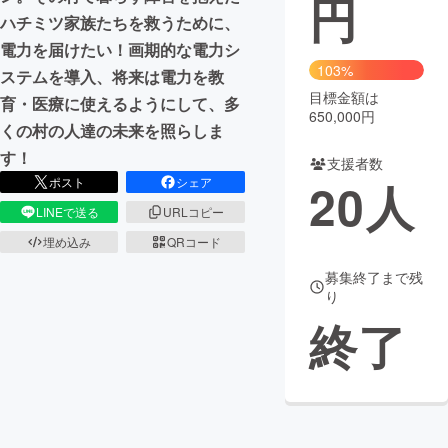
円
ハチミツ家族たちを救うために、
まちづくり・地域活性化
電力を届けたい！画期的な電力シ
103%
ステムを導入、将来は電力を教
目標金額は
CAMPFIRE for Social Good
CAMPFIRE Creation
育・医療に使えるようにして、多
650,000円
CAMPFIREふるさと納税
machi-ya
コミュニティ
くの村の人達の未来を照らしま
す！
支援者数
20
人
ポスト
シェア
LINEで送る
URLコピー
埋め込み
QRコード
募集終了まで残
り
終了