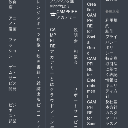
ノウハウを無
飲食
レ
Crea
料で学ぼう
店
ン
tion
各種規定
CAMPFIRE
ジ
CAM
アカデミー
アニ
ス
利用規
PFI
メ・
ポ
約
RE
漫画
ー
CA
説
細則
for
ツ
MP
明
プライ
Soci
ファ
映
FI
会
バシー
al
ッ
像
RE
・
ポリ
Goo
ショ
・
ア
相
シー
d
ン
映
カ
談
特定商
CAM
画
デ
会
取引法
PFI
ゲー
書
ミ
に基づ
RE
ム・
籍
ー
く表記
for
サー
・
と
情報セ
Ente
ビス
雑
は
キュリ
rtain
開発
誌
ク
サ
ティ方
men
出
ラ
ポ
針
t
版
ウ
ー
反社基
CAM
ビジ
ビ
ド
ト
本方針
PFI
ネ
ュ
フ
サ
カスタ
RE
ス・
ー
ァ
ー
マーハ
for
起業
テ
ン
ビ
ラスメ
Spor
ィ
デ
ス