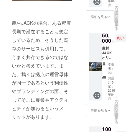
年04
村
にも登
こ
月
JACK
場しま
の
リ
の新拠
すよ！
タ
ー
点を開
こちら
ン
詳細を見る
を
発する
は主
選
農村JACKの場合、ある程度
択
所から
に、ネ
す
る
参加で
コのエ
長期で滞在することも想定
50,
きる、
サ代に
残り5
特別プ
しているため、そうした既
000
なりま
円
レミア
す
存のサービスも併用して、
農村
ム会員
（笑）
JACK
権で
。
うまく共存できるのではな
オリジ
す。利
ナルス
用料
支援
いかと考えています。ま
テッ
一ヶ月
者：
カー
間無料
0人
た、我々は拠点の運営母体
（現在
に加え
お届
作成
て、新
が同一であるという利便性
け予
中）
規拠点
定：
と、軽
2016
やブランディングの面、そ
の開拓
年04
トラの
の企画
こ
月
してそこに農業やアクティ
荷台に
段階か
の
リ
設置で
ら参加
タ
ビティが加わるというメ
ー
きる、
するこ
ン
詳細を見る
を
着脱式
とがで
選
リットがあります。
択
キャン
きま
す
る
ピング
す。
100
カーの
Facebo