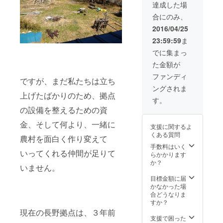
です！
達成した場
合にのみ、
2016/04/25
23:59:59
ま
でに集まっ
た金額が
ファンディ
ですが、まだ私たちは立ち
ングされま
上げたばかりのため、拠点
す。
の設備を整えるための資
金、そして何より、一緒に
支援に関するよ
くある質問
農村を面白く作り変えて
手数料はいく
いってくれる仲間が足りて
らかかります
か？
いません。
目標金額に届
かなかった場
合どうなりま
すか？
現在の長野拠点は、３年前
支援で困った