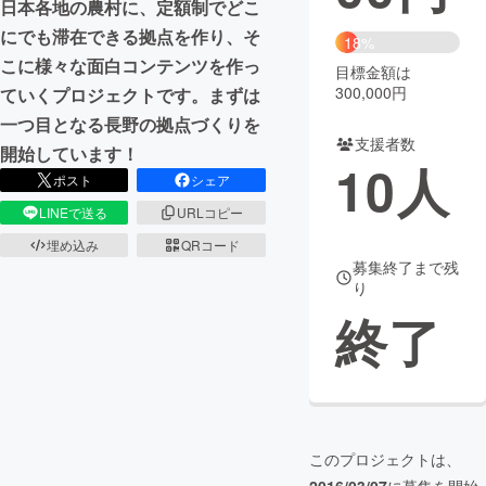
日本各地の農村に、定額制でどこ
にでも滞在できる拠点を作り、そ
まちづくり・地域活性化
18%
こに様々な面白コンテンツを作っ
目標金額は
300,000円
ていくプロジェクトです。まずは
CAMPFIRE for Social Good
CAMPFIRE Creation
一つ目となる長野の拠点づくりを
CAMPFIREふるさと納税
machi-ya
コミュニティ
支援者数
開始しています！
10
人
ポスト
シェア
LINEで送る
URLコピー
埋め込み
QRコード
募集終了まで残
り
終了
このプロジェクトは、