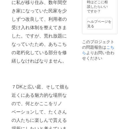
に私が移り住み、数年間空
時はどこに相
談したらいい
き家になっていた民家を少
ですか？
しずつ改良して、利用者の
ヘルプページを
見る
受け入れ体制を整えてきま
した。ですが、荒れ放題に
このプロジェクト
なっていたため、あちこち
の問題報告は
こち
の老朽化している部分を修
ら
よりお問い合わ
せください
繕しなければなりません。
７DKと広い庭、そして畑も
近くにある魅力的な場所な
ので、何とかここをリノ
ベーションして、たくさん
の人たちに楽しんで貰える
場所にしたいと考えていま