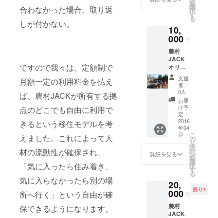
を
できる
しま
選
合わなかった場合、取り返
択
内容の
す。 記
す
る
セット
事の
しが付かない。
10,
です。
例） フ
なかな
000
リーラ
円
か長野
ンスな
農村
に来れ
んか諦
JACK
ない人
めて、
ですので我々は、定額制で
オリジ
向け
普通に
ナルス
に、野
就職す
支援
月額一定の利用料金を払え
テッ
菜の
ること
者：
カー
セット
にしま
0人
ば、農村JACKが所有する拠
（現在
をお送
した #
お届
作成
りでき
農村
け予
点のどこでも自由に利用で
中）
るよう
定：
JACK
と、農
2016
にして
きるという移住モデルを考
http://s
年04
村
いま
ola-
こ
月
JACK
えました。これによって人
す。
の
factory.
リ
の拠点
タ
sunnyd
ー
材の流動性が確保され、
とサー
ン
ay.jp/N
詳細を見る
を
ビスを
選
SJ/?
「気に入ったら住み着き、
択
一ヶ月
す
p=503
る
無料で
気に入らなかったら別の場
20,
利用で
残り1
きるチ
000
所へ行く」という自由が確
円
ケット
農村
です。
保できるようになります。
JACK
一ヶ月