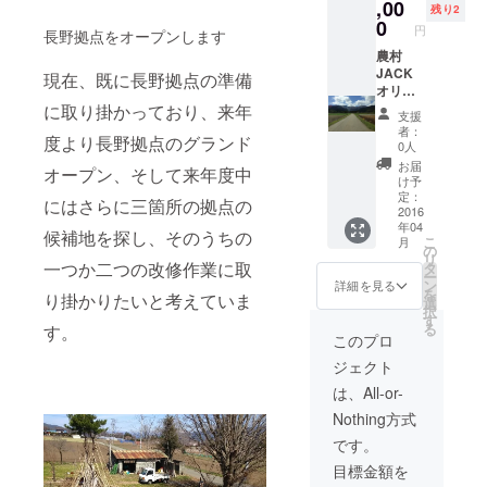
作成講
,00
okの専
残り2
座に参
用グ
0
円
長野拠点をオープンします
加し、
ループ
実際に
農村
にご招
実物を
JACK
待させ
現在、既に長野拠点の準備
作るこ
オリジ
て頂き
とがで
ナルス
に取り掛かっており、来年
ます。
支援
きま
テッ
者：
度より長野拠点のグランド
す。
カー
0人
作った
（現在
お届
オープン、そして来年度中
物は、
作成
け予
長野拠
中）
定：
にはさらに三箇所の拠点の
点に保
と、農
2016
年04
管して
村
候補地を探し、そのうちの
こ
月
おくこ
JACK
の
リ
とが可
を年度
一つか二つの改修作業に取
タ
ー
能で
末まで
ン
詳細を見る
を
り掛かりたいと考えていま
す。
利用で
選
択
きる無
す
る
す。
料パス
このプロ
ポート
ジェクト
です。
これさ
は、All-or-
えあれ
Nothing方式
ば、あ
なたは
です。
もう農
目標金額を
村住民