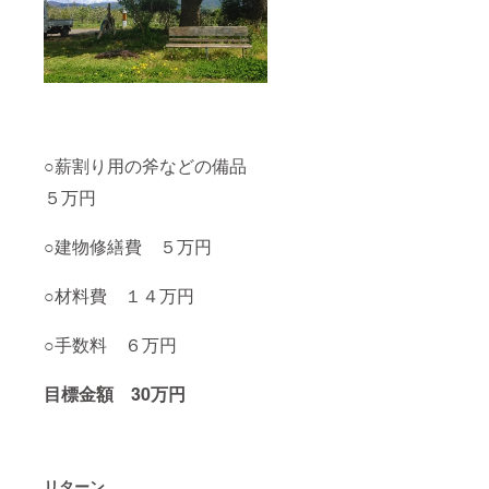
○薪割り用の斧などの備品
５万円
○
建物修繕費 ５万円
○材料費 １４万円
○手数料 ６万円
目標金額 30万円
リターン