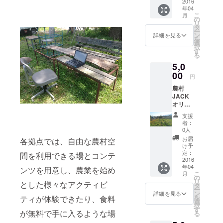
と、ネ
2016
始。IoTを活
年04
コの子
用したハイ
こ
月
猫から
の
リ
テク農業な
の成長
タ
ー
過程動
どの研究も
ン
詳細を見る
を
画が詰
選
行っていま
択
まった
す
る
す。
お礼の
5,0
レター
セット
00
円
です。
農村
JACK
オリジ
ナルス
支援
テッ
者：
カー
0人
（現在
お届
各拠点では、自由な農村空
作成
け予
中）
定：
間を利用できる場とコンテ
と、農
2016
年04
村
ンツを用意し、農業を始め
こ
月
JACK
の
リ
とした様々なアクティビ
の拠点
タ
ー
やアク
ン
詳細を見る
を
ティが体験できたり、食料
ティビ
選
択
ティを
す
が無料で手に入るような場
る
無料で