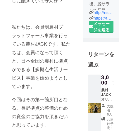
しに飽きていませんか？
後、脱サラ
して長野県
http://ns-jack.com/
にIターンを
https://twitter.com/sumita_hiroki
して農業を
メッセー
私たちは、会員制農村プ
開始しまし
ジを送る
ラットフォーム事業を行っ
た。その
後、海外展
ている農村JACKです。私た
開を目指し
ちは、会員になって頂く
リターンを
て東南アジ
と、日本全国の農村に拠点
アを巡り、
選ぶ
2014年に香
ができる【多拠点生活サー
港でイチゴ
3,0
ビス】事業を始めようとし
栽培を経
00
円
ています。
験。
農村
2015年に帰
JACK
今回はその第一箇所目とな
オリジ
国後、農業
ナルス
支援
関連事業で
る、長野拠点の整備のため
テッ
者：
起業を目指
カー
0人
の資金のご協力を頂きたい
（現在
し、農村
お届
作成
け予
と思っています。
JACKを開
中）
定：