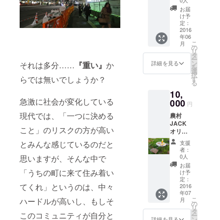
げに使
アブラ
お届
わせて
ナ科野
け予
頂く寄
菜を中
定：
付型チ
2016
心に 7
年06
ケット
月〜：
こ
月
です。
トマト
の
リ
メン
やトウ
タ
ー
バーが
モロコ
ン
詳細を見る
それは多分……
『重い』
か
を
熊本の
シな
選
択
面白ス
ど、夏
らでは無いでしょうか？
す
る
ポット
野菜 9
10,
を取材
月〜：
急激に社会が変化している
し、記
000
サツマ
円
事化し
イモな
現代では、「一つに決める
農村
て公開
ど、秋
JACK
しま
野菜と
こと」のリスクの方が高い
オリジ
す。 そ
アブラ
ナルス
の際、
ナ科野
支援
とみんな感じているのだと
テッ
記事中
菜
者：
カー
に名前
0人
思いますが、そんな中で
（現在
のクレ
お届
作成
ジット
「うちの町に来て住み着い
け予
中）
と、購
定：
てくれ」というのは、中々
と、農
2016
入者限
年07
村
定メイ
こ
月
ハードルが高いし、もしそ
JACK
キング
の
リ
を一通
記事を
タ
このコミュニティが自分と
ー
り体験
お届け
ン
詳細を見る