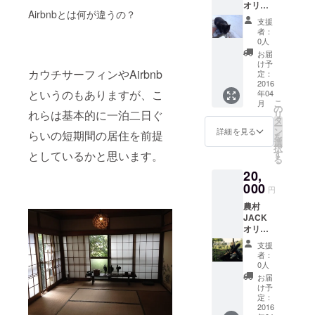
オリジ
通う
Airbnbとは何が違うの？
ナルス
と、農
支援
テッ
村の魅
者：
カー
力がさ
0人
（現在
らに分
お届
作成
かるよ
け予
中）
カウチサーフィンやAirbnb
うにな
定：
と、長
2016
るか
というのもありますが、こ
年04
野で
も？
こ
月
飼って
の
れらは基本的に一泊二日ぐ
リ
いる黒
タ
ー
ネコ
ン
詳細を見る
らいの短期間の居住を前提
を
（推定
選
択
７ヶ
す
としているかと思います。
る
月）の
20,
名付け
権を手
000
円
に入れ
農村
られま
JACK
す。み
オリジ
んなが
ナルス
その名
支援
テッ
前で呼
者：
カー
んだ
0人
（現在
り、農
お届
作成
村
け予
中）
JACK
定：
と、農
2016
ブログ