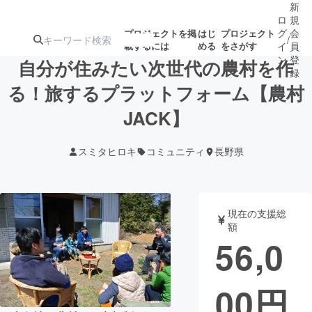
新
ロ
規
グ
会
プロジェクトを掲
はじ
プロジェクト
/
載するには
める
をさがす
イ
員
ン
登
自分が住みたい次世代の農村を作
録
る！旅するプラットフォーム【農村
JACK】
人気のプロ
注目のリ
注目の新着プロ
募集終了が近いプ
もうすぐ公開
ジェクト
ターン
ジェクト
ロジェクト
されます
スミタヒロキ
コミュニティ
長野県
アート・写真
音楽
現在の支援総
テクノロジー・ガジェット
ゲーム・サ
額
56,0
映像・映画
書籍・雑誌
00
円
ビジネス・起業
チャレンジ