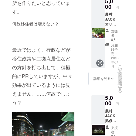
5,0
利用で
所を作りたいと思っていま
きるチ
00
円
ケット
す。
農村
です。
JACK
春から
何故移住者は増えない？
オリジ
は頻繁
ナルス
にイベ
支援
テッ
ントを
者：
カー
開催し
0人
（現在
たいと
お届
作成
思って
最近ではよく、行政などが
け予
中）
いま
定：
移住政策や二拠点居住など
と、長
2016
す。
年07
野で採
（例
こ
月
の方針を打ち出して、積極
れる旬
農業体
の
リ
の野菜
験、燻
タ
的にPRしていますが、中々
ー
のセッ
製作
ン
詳細を見る
を
トを送
り、
選
効果が出ているようには見
択
りま
BBQイ
す
る
す。新
ベント
えません。……何故でしょ
5,0
鮮な信
など）
州野菜
う？
00
円
の味は
農村
抜群で
JACK
すよ！
拠点の
6月〜：
熊本エ
キャベ
支援
リアの
ツやカ
者：
立ち上
ブなど
0人