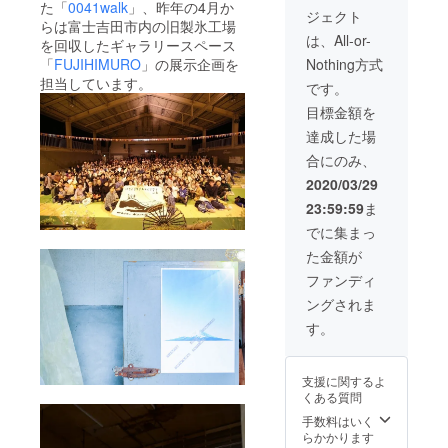
手紙は
イズ
示会場
1-5 ふ
た「
0041walk
」、昨年の4月か
ジェクト
郵送で
（W
で掲示
じよし
らは富士吉田市内の旧製氷工場
のお届
15cm ×
させて
だ定住
は、All-or-
を回収したギャラリースペース
けでも
D 15cm
いただ
促進セ
Nothing方式
「
FUJIHIMURO
」の展示企画を
承りま
× H
きま
ンター
す。 郵
5cm）
す。ま
担当しています。
内
です。
送の場
を、展
た織り
FUJIHI
目標金額を
合の送
示のタ
機の壊
MURO
り先：
イトル
れた
藤枝
達成した場
〒403-
ロゴを
パーツ
宛
合にのみ、
0009
描いて
を久米
TEL：
山梨県
くれた
岬が制
0555-
2020/03/29
富士吉
カリグ
作した
73-
23:59:59
ま
田市富
ラ
額に入
9438
士見1-
ファー
れた
でに集まっ
1-5 ふ
・
アート
た金額が
じよし
sarasa
作品
だ定住
に直筆
「織り
ファンディ
促進セ
の社名
機へ感
ングされま
ンター
入り手
謝を」
内
紙とと
の大サ
す。
FUJIHI
もにお
イズ
MURO
送りし
（W
藤枝
ます。
20cm ×
支援に関するよ
宛
機屋番
D 20cm
くある質問
TEL：
匠の二
× H
0555-
人へ宛
7cm）
手数料はいく
73-
てたお
を、展
らかかります