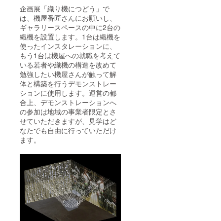
1-5 ふ
持って
企画展「織り機につどう」で
じよし
お届け
だ定住
させて
は、機屋番匠さんにお願いし、
促進セ
いただ
ギャラリースペースの中に2台の
ンター
きま
織機を設置します。1台は織機を
内
す。お
使ったインスタレーションに、
FUJIHI
手紙は
もう1台は機屋への就職を考えて
MURO
郵送で
藤枝
のお届
いる若者や織機の構造を改めて
宛
けでも
勉強したい機屋さんが触って解
TEL：
承りま
体と構築を行うデモンストレー
0555-
す。 郵
ションに使用します。運営の都
73-
送の場
合上、デモンストレーションへ
9438
合の送
の参加は地域の事業者限定とさ
り先：
〒403-
せていただきますが、見学はど
0009
なたでも自由に行っていただけ
山梨県
ます。
富士吉
田市富
士見1-
1-5 ふ
じよし
だ定住
促進セ
ンター
内
FUJIHI