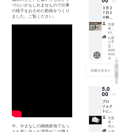
00
円
づらいかもしれませんので仕事
運営に関わ
３月２
の様子をおさめた動画をつくり
る。「布
７日２
ました。ご覧ください。
０時か
博」企画立
らの
支援
案者。2016
YouTub
者：
年4月より独
e中継ラ
4人
イブ開
立。テキス
お届
催を応
け予
タイル、
援して
定：
くださ
2020
ファッショ
年03
る方、
ン、手芸に
こ
月
中継を
の
リ
まつわるモ
ご覧い
タ
ー
ただき
ノ・コトを
ン
詳細を見る
を
共感し
選
今までにな
択
てくだ
す
る
い目線でみ
さった
5,0
方に向
つめ、その
けての
00
円
魅力を伝え
支援
プロ
コース
るべく活動
ジェク
です。
中。
トに共
本来で
感して
あれば
支援
くださ
会場に
者：
り、特
今、やまなしの織物産地でもっ
お越し
34人
にリ
いただ
とも差し迫った課題がこの職人
お届