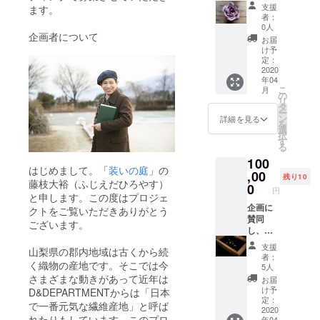
フ・用
コース
が、経
支援
ます。
元歩夢
ターに
年劣化
者：
さんが
仕立て
で使え
0人
企画者について
つくる
お送り
なくな
お届
パンチ
しま
るパー
け予
カード
す。 ま
定：
ツは
アート
2020
たお返
日々で
年04
をお送
しのお
てきま
こ
月
りしま
手紙の
の
す。 今
リ
す。破
宛名
タ
まで、
ー
れたパ
は、展
ン
多くの
詳細を見る
を
ンチ
示のタ
選
布を
択
カード
イトル
す
織って
る
を加工
ロゴを
きてく
100
し彼が
描いて
れた織
はじめまして。「
装いの庭
」の
作った
,00
くれた
り機の
残り10
藤枝大裕（ふじえだひろやす）
一点物
カリグ
0
パーツ
円
の作品
と申します。この度はプロジェ
ラ
（欠
です。
企画に
ファー
片）に
クトをご覧いただきありがとう
またお
賛同
・
感謝の
ございます。
返しの
し、協
sarasa
意を込
お手紙
賛をお
に直筆
めて、
支援
山梨県の郡内地域は古くから続
の宛名
申し出
でお願
パーツ
者：
は、展
くださ
く織物の産地です。そこでは今
いしま
のひと
5人
示のタ
る企業
す。 藤
さまざまな動きがあって近年は
つひと
お届
イトル
様へ向
崎さん
つを真
け予
D&DEPARTMENTからは「日本
ロゴを
けての
へ宛て
定：
空パッ
で一番元気な繊維産地」と呼ば
描いて
リター
2020
たお手
クにし
れたりもしています。このプロ
年04