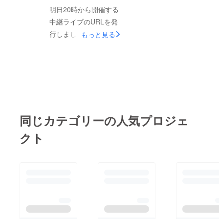
ろ、こちらの準備不足
れて。 10,000円の
明日20時から開催する
で中途半端な形になっ
ご支援をいただいた方
中継ライブのURLを発
てしまったことを深く
にはそれに加え、額装
行しました。 下記に
もっと見る
お詫びします。みどり
品小サイズを発送して
アクセスしていただき
の3人にも多大なご迷
います。 付属のネ
時間になりましたら演
惑をおかけしてしまい
ジはこんな風にアクリ
奏をご視聴いただけま
ました。 刻々と状況
ルのパネルを抑えてい
す。
が変わり、やり方を模
る真鍮の棒を外すのに
https://youtu.be/uhXO
索する中で、気持ちが
使ってください。
5IVBxtg 東京都の自
焦ってしまっていた部
協賛をいただいた企業
同じカテゴリーの人気プロジェ
粛要請と山梨県の移動
分もあると思います。
さまにはカリグラ
自粛要請を受けて、都
クト
至らない点が多々あっ
ファー・sarasaの手描
内在住の山口くん、久
たことをきちんと反省
き文字のパネルも付け
米くんの立ち会いは控
しようと思います。
てお贈りします。 到
えることにしました。
織り機につどうは残り
着まで今しばらくお待
運営の不安ももちろ
2日間続きます。明日
ちください。 （藤
んありますが、このイ
も明後日も訪れてくだ
枝）
ベントの締めくくりを
さる方に心から展示を
二人と一緒にできない