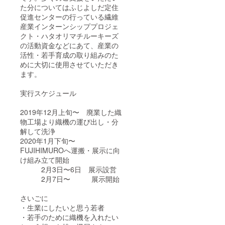
た分についてはふじよしだ定住
促進センターの行っている繊維
産業インターンシッププロジェ
クト・ハタオリマチルーキーズ
の活動資金などにあて、産業の
活性・若手育成の取り組みのた
めに大切に使用させていただき
ます。
実行スケジュール
2019年12月上旬〜 廃業した織
物工場より織機の運び出し・分
解して洗浄
2020年1月下旬〜
FUJIHIMUROへ運搬・展示に向
け組み立て開始
2月3日〜6日 展示設営
2月7日〜 展示開始
さいごに
・生業にしたいと思う若者
・若手のために織機を入れたい