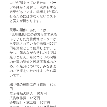
コリが溜まっているため、パー
ツを細かく分解し、洗浄もする
必要があります。織機を1台蘇ら
せるためには少なくないコスト
と労力が掛かります。
展示の開催にあたっては、
FUJIHIMUROの運営母体である
ふじよしだ定住促進センターか
ら委託されている企画費用50万
円を資金として使用します。し
かし、残念ながらそれだけでは
足りません。ものづくりの現場
の仕事の認知と後継者育成のた
め、不足分について、みなさま
のご支援をいただけましたら幸
いです。
織り機の移動に伴う費用 95万
円
展示備品の購入 10万円
広告制作費 15万円
会場設計・施工費 10万円
クラウドファンディング手数料