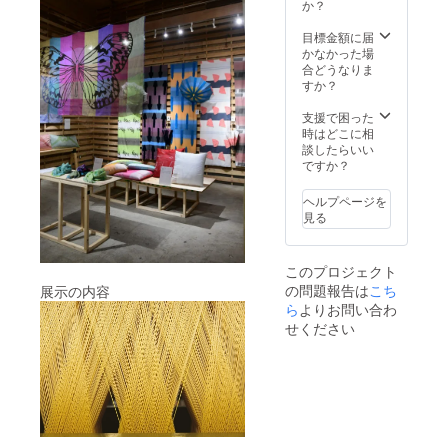
9438
手紙を
示のタ
か？
いただ
イトル
けまし
ロゴを
目標金額に届
たらお
描いて
かなかった場
預かり
くれた
合どうなりま
し、責
カリグ
すか？
任を
ラ
持って
ファー
支援で困った
お届け
・
時はどこに相
させて
sarasa
談したらいい
いただ
に直筆
ですか？
きま
の社名
す。お
入り手
ヘルプページを
手紙は
紙とと
見る
郵送で
もにお
のお届
送りし
けでも
ます。
このプロジェクト
承りま
機屋番
の問題報告は
こち
展示の内容
す。 郵
匠の二
送の場
人へ宛
ら
よりお問い合わ
合の送
てたお
せください
り先：
手紙を
〒403-
いただ
0009
けまし
山梨県
たらお
富士吉
預かり
田市富
し、責
士見1-
任を