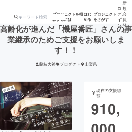
新
ロ
規
グ
会
プロジェクトを掲
はじ
プロジェクト
/
載するには
める
をさがす
イ
員
ン
登
高齢化が進んだ「機屋番匠」さんの事
録
業継承のためご支援をお願いしま
す！！
人気のプロ
注目のリ
注目の新着プロ
募集終了が近いプ
もうすぐ公開
ジェクト
ターン
ジェクト
ロジェクト
されます
藤枝大裕
プロダクト
山梨県
アート・写真
音楽
現在の支援総
テクノロジー・ガジェット
ゲーム・サ
額
910,
映像・映画
書籍・雑誌
000
ビジネス・起業
チャレンジ