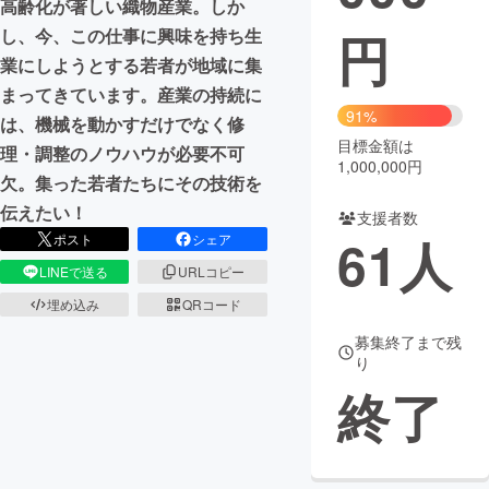
高齢化が著しい織物産業。しか
円
し、今、この仕事に興味を持ち生
まちづくり・地域活性化
業にしようとする若者が地域に集
まってきています。産業の持続に
CAMPFIRE for Social Good
CAMPFIRE Creation
91%
は、機械を動かすだけでなく修
CAMPFIREふるさと納税
machi-ya
コミュニティ
目標金額は
理・調整のノウハウが必要不可
1,000,000円
欠。集った若者たちにその技術を
伝えたい！
支援者数
61
人
ポスト
シェア
LINEで送る
URLコピー
埋め込み
QRコード
募集終了まで残
り
終了