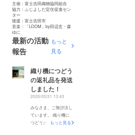
主催：富士吉田織物協同組合
協力：ふじよしだ定住促進セン
ター
後援：富士吉田市
音楽：「LOOM」by田辺玄・森
ゆに
最新の活動
もっと
報告
見る
織り機につどう
の返礼品を発送
しました！
2020/05/21 13:43
みなさま、ご無沙汰し
ています。 織り機に
つどうから一ヶ月半が
もっと見る
経ちました。いかがお