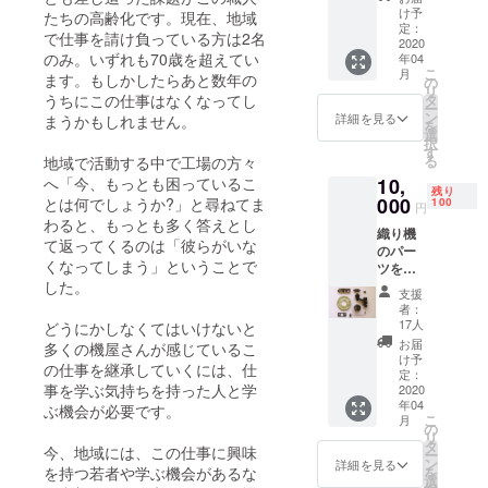
ターン
いての
け予
たちの高齢化です。現在、地域
は不要
演奏会
定：
で仕事を請け負っている方は2名
という
2020
の予定
のみ。いずれも70歳を超えてい
年04
方へ。
でした
こ
月
ます。もしかしたらあと数年の
■ご支援
が、新
の
リ
いただ
型肺炎
うちにこの仕事はなくなってし
タ
ー
いた感
の感染
ン
詳細を見る
まうかもしれません。
を
謝の気
拡大を
選
択
持ちを
考慮
す
る
地域で活動する中で工場の方々
お手紙
し、
へ「今、もっとも困っているこ
10,
でお送
YouTub
残り
りいた
000
とは何でしょうか?」と尋ねてま
eでの中
100
円
しま
継配信
わると、もっとも多く答えとし
織り機
す。
にチャ
て返ってくるのは「彼らがいな
のパー
レンジ
くなってしまう」ということで
ツを
するこ
した。
使った
とにし
支援
アート
まし
者：
作品を
た。日
17人
どうにかしなくてはいけないと
制作、
時は3月
お届
多くの機屋さんが感じているこ
お送り
27日
け予
の仕事を継承していくには、仕
しま
定：
（金）
事を学ぶ気持ちを持った人と学
す。 織
2020
20:00〜
年04
り機の
ぶ機会が必要です。
チャ
こ
月
パーツ
の
ンネル
リ
はとて
タ
のURL
今、地域には、この仕事に興味
ー
も貴重
ン
はレ
詳細を見る
を持つ若者や学ぶ機会があるな
を
です。
選
ポート