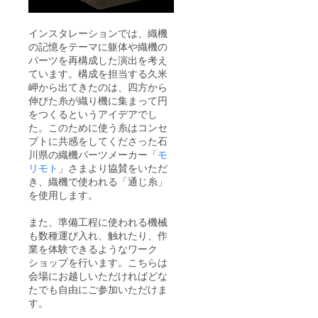
MURO
藤枝
宛
インスタレーションでは、織機
TEL：
の記憶をテーマに躯体や織機の
0555-
73-
パーツを再構成した演出を考え
9438
ています。構成を担当する久米
岬から出てきたのは、四方から
伸びた糸が織り機に集まって円
をつくるというアイデアでし
た。このために使う糸はコンセ
プトに共感をしてくださった石
川県の織機パーツメーカー「
モ
リモト
」さまより協賛をいただ
き、織機で使われる「通じ糸」
を使用します。
また、準備工程に使われる機械
も数種運び入れ、触れたり、作
業を体験できるようなワーク
ショップを行います。こちらは
会場にお越しいただければどな
たでも自由にご参加いただけま
す。