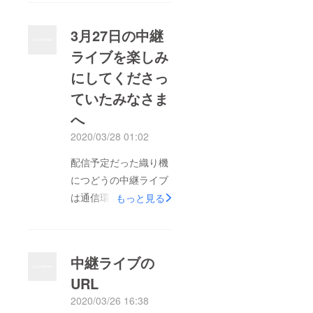
過ごしでしょうか？
会期直後の緊急事態宣
3月27日の中継
言により、長い自粛生
ライブを楽しみ
活となり、今では遠い
にしてくださっ
昔のようにすら思えま
す。 そういう状況の
ていたみなさま
中で支援をしてくだ
へ
さった方々にはどれだ
2020/03/28 01:02
け感謝しても感謝し足
配信予定だった織り機
りないくらいです。
につどうの中継ライブ
さて、お待たせしてい
は通信環境のトラブル
た返礼品を昨日発送い
もっと見る
により、安定した配信
たしました。 5,000
をすることができませ
円のご支援をいただい
んでした。 たくさん
た方には藤枝・久米・
中継ライブの
の人に告知にご協力い
山口の3人直筆の手紙
URL
ただき、楽しみにして
を織り機につどうのロ
2020/03/26 16:38
いただいていたとこ
ゴでつくった封筒に入