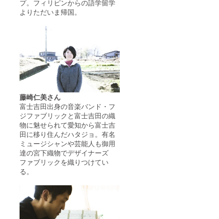
プ。フィリピンからの語学留学
よりただいま帰国。
藤崎仁美さん
富士吉田出身の音楽バンド・フ
ジファブリックと富士吉田の織
物に魅せられて愛知から富士吉
田に移り住んだハタジョ。有名
ミュージシャンや芸能人も御用
達の宮下織物でデザイナーズ
ファブリックを織りつけてい
る。