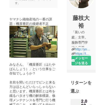
す。
藤枝大
ヤマナシ織物産地の一番の課
題：機屋番匠の後継者不足
裕
「装いの
庭」主宰。
服飾専門学
校を卒業
http://yosowoigarden.com/
後、撚糸
https://twitter.com/hiroyasu_fjed
メーカーに
メッセー
入社。企
ジを送る
みなさん、「機屋番匠（はたや
画、営業職
ばんしょう）」という仕事をご
を経て、
存知でしょうか？
2011年、手
リターンを
名前を聞いただけでピンと来る
紙社に参
方はほとんどいらっしゃらない
加。さまざ
選ぶ
と思います。機屋番匠とは布を
まなイベン
織るハタオリ機の解体構築、修
ト・店舗の
理メンテナンスを専門に行う機
2,0
立ち上げと
械工のこと。と書いても分かり