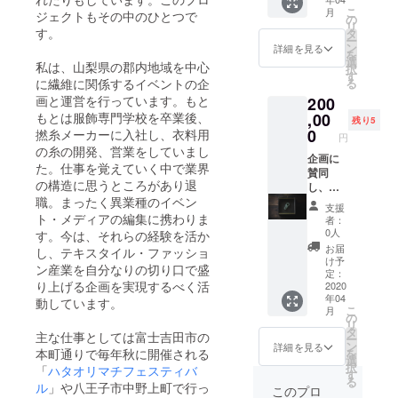
くれた
ンで
紙をい
たアー
こ
月
ジェクトもその中のひとつで
カリグ
す。ご
ただけ
の
ト作品
リ
ラ
支援い
ました
す。
タ
を制作
ー
ファー
ただい
らお預
ン
し、お
詳細を見る
を
・
た企業
かり
選
届けし
私は、山梨県の郡内地域を中心
択
sarasa
様の社
し、責
す
ます。
る
に繊維に関係するイベントの企
に直筆
名を展
任を
どんな
画と運営を行っています。もと
200
でお願
示会場
持って
パーツ
いし、
で掲示
,00
もとは服飾専門学校を卒業後、
お届け
が届く
残り5
お送り
させて
させて
0
のか
撚糸メーカーに入社し、衣料用
円
しま
いただ
いただ
は、ど
の糸の開発、営業をしていまし
す。用
きま
企画に
きま
うぞお
た。仕事を覚えていく中で業界
元さん
す。ま
賛同
す。お
楽しみ
の構造に思うところがあり退
へ宛て
た織り
し、協
手紙は
に！
たお手
機の壊
賛をお
職。まったく異業種のイベン
郵送で
支援
紙をい
れた
申し出
のお届
ト・メディアの編集に携わりま
者：
ただけ
パーツ
くださ
けでも
0人
す。今は、それらの経験を活か
ました
を久米
る企業
承りま
お届
し、テキスタイル・ファッショ
らお預
岬が制
様へ向
す。 郵
け予
ン産業を自分なりの切り口で盛
かり
作した
けての
送の場
定：
り上げる企画を実現するべく活
し、責
額に入
リター
2020
合の送
年04
任を
れた
ンで
り先：
動しています。
こ
月
持って
アート
す。ご
〒403-
の
リ
お届け
作品
支援い
0009
タ
主な仕事としては富士吉田市の
ー
させて
「織り
ただい
山梨県
ン
詳細を見る
を
本町通りで毎年秋に開催される
いただ
機へ感
た企業
富士吉
選
択
「
ハタオリマチフェスティバ
きま
謝を」
様の社
田市富
す
る
す。お
の小サ
名を展
ル
」や八王子市中野上町で行っ
士見1-
このプロ