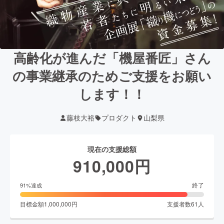
高齢化が進んだ「機屋番匠」さん
の事業継承のためご支援をお願い
します！！
藤枝大裕
プロダクト
山梨県
現在の支援総額
910,000
円
終了
91
%達成
目標金額
1,000,000
円
支援者数
61
人