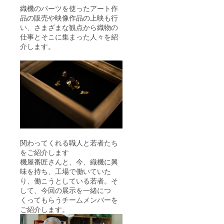
織機のパーツを使ったアート作
品の販売や映像作品の上映も行
い、さまざまな観点から織物の
仕事とそこに集まった人々を紹
介します。
関わってくれる職人と若者たち
をご紹介します
機屋番匠さんと、今、織機に興
味を持ち、工場で働いていた
り、働こうとしている若者。そ
して、今回の展示を一緒につ
くってもらうチームメンバーを
ご紹介します。