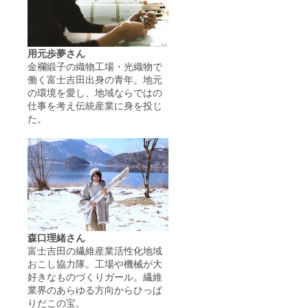
用元歩夢さん
金襴緞子の織物工場・光織物で
働く富士吉田出身の青年。地元
の環境を愛し、地域ならではの
仕事を考え伝統産業に身を投じ
た。
森口理緒さん
富士吉田の繊維産業活性化地域
おこし協力隊。工場や機械が大
好きなものづくりガール。繊維
業界のあらゆる方向からひっぱ
りだこの宝。