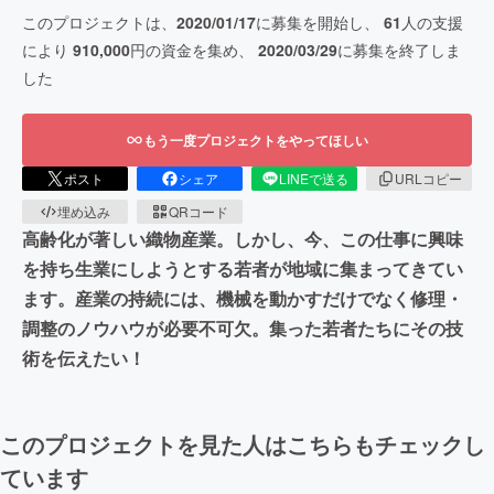
このプロジェクトは、
2020/01/17
に募集を開始し、
61
人の支援
により
910,000
円の資金を集め、
2020/03/29
に募集を終了しま
した
もう一度プロジェクトをやってほしい
ポスト
シェア
LINEで送る
URLコピー
埋め込み
QRコード
高齢化が著しい織物産業。しかし、今、この仕事に興味
を持ち生業にしようとする若者が地域に集まってきてい
ます。産業の持続には、機械を動かすだけでなく修理・
調整のノウハウが必要不可欠。集った若者たちにその技
術を伝えたい！
このプロジェクトを見た人はこちらもチェックし
ています