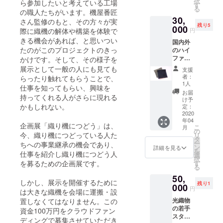
択
ら参加したいと考えている工場
生産さ
す
にてご
る
れてい
の職人たちがいます。機屋番匠
案内さ
30,
るもの
さん監修のもと、その方々が実
せてい
残り5
が高額
000
ただき
際に織機の解体や構築を体験で
円
であっ
ます。
きる機会があれば、と思いつい
国内外
たり、
新型肺
たのがこのプロジェクトのきっ
のハイ
もうす
炎の感
ファッ
かけです。そして、その様子を
でに売
染拡大
ション
られて
展示として一般の人にも見ても
を受け
支援
ブラン
いな
てさま
者：
らったり触れてもらうことで、
ドや著
かった
1人
ざまな
仕事を知ってもらい、興味を
名人の
りとい
イベン
お届
持ってくれる人がさらに現れる
ステー
うもの
け予
トが中
ジ衣装
かもしれない。
もたく
定：
止に
などで
2020
さんあ
なって
年04
採用さ
りま
いく
企画展「織り機につどう」は、
こ
月
れてい
す。い
の
中、手
今、織り機につどっている人た
リ
る布を
まある
タ
探りで
ー
ちへの事業継承の機会であり、
織る工
パーツ
ン
詳細を見る
挑戦す
を
仕事を紹介し織り機につどう人
場宮下
を直
選
る試み
択
織物の
し、メ
を募るための企画展です。
す
です。
る
ハギレ
ンテナ
ご支援
50,
をそこ
ンスす
よろし
しかし、展示を開催するために
残り1
で働く
000
ること
くお願
円
は大きな織機を会場に運搬・設
若手職
で、故
いしま
光織物
置しなくてはなりません。この
人・藤
障に対
す。
の若手
崎仁美
資金100万円をクラウドファン
応して
スタッ
さんが
います
ディングで募集させていただき