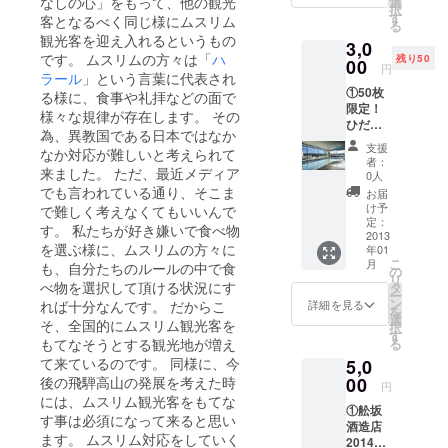
なしの心」をもって、他の観光
選
択
祈りを
す
客となるべく同じ様にムスリム
る
捧げる
観光客を迎え入れるというもの
3,0
方角を
です。 ムスリムの方々は「
ハ
残り50
決める
00
円
ラール
」という言葉に代表され
ので
①50枚
す。 ②
る様に、食事や礼拝などの面で
限定！
お礼は
様々な規律が存在します。 その
ひだホ
がき
為、異教国である日本ではなか
テル日
支援
なか対応が難しいと考えられて
帰り入
者：
来ました。 ただ、最近メディア
浴券。
0人
※使用期
でも言われている通り、そこま
お届
限：
け予
で難しく考えなくてもいいんで
2015年
定：
す。 私たちが好き嫌いで食べ物
3月31日
2013
を選ぶ様に、ムスリムの方々に
年01
今回の
こ
月
も、自分たちのルールの中で食
プロ
の
リ
ジェク
べ物を選択して頂ける状況にす
タ
ー
トの為
ン
れば十分なんです。 だからこ
詳細を見る
を
だけ
選
そ、全国的にムスリム観光客を
択
に、特
す
もてなそうとする観光地が増え
る
別にご
て来ているのです。 同様に、今
5,0
提供し
ます！
後の飛騨高山の発展を考えた時
00
円
②オリ
には、ムスリム観光客をもてな
①舩坂
ジナル
す事は必須になって来ると思い
酒造店
キブラ
ます。 ムスリム対応をしていく
2014年
ステッ