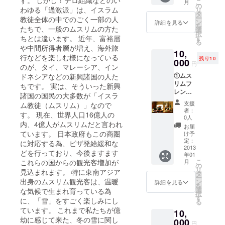
す。 しかし！テロ組織などのい
こ
月
の素 ・
の
わゆる「過激派」は、イスラム
リ
ミート
タ
ー
教徒全体の中でのごく一部の人
カレー
ン
詳細を見る
を
たちで、一般のムスリムの方た
ソース
選
択
・カッ
ちとは違います。 近年、富裕層
す
る
プラー
や中間所得者層が増え、海外旅
10,
メン ト
行などを楽しむ様になっている
残り10
ムヤム
000
円
のが、タイ、マレーシア、イン
味 2個
①ムス
ドネシアなどの新興諸国の人た
セット
リムフ
・レイ
ちです。 実は、そういった新興
レンド
ヤー
諸国の国民の大多数が「イスラ
リーメ
ケー
支援
ム教徒（ムスリム）」なので
ニュー
キ オ
者：
す。 現在、世界人口16億人の
試食会
リジナ
0人
内、4億人がムスリムだと言われ
＠旅館
ル
お届
田邊 今
（バー
ています。 日本政府もこの商圏
け予
回の招
ムクー
定：
に対応する為、ビザ発給緩和な
待ツ
2013
ヘン）
どを行っており、今後ますます
年01
アーに
・ココ
こ
これらの国からの観光客増加が
月
て実際
ナッツ
の
リ
見込まれます。 特に東南アジア
に提供
ミルク
タ
ー
した“ム
出身のムスリム観光客は、温暖
（テト
ン
詳細を見る
を
スリム
ラパッ
選
な気候で生まれ育っている為
択
向け”メ
ク） ご
す
に、「雪」をすごく楽しみにし
る
ニュー
家庭で
ています。 これまで私たちが億
10,
を、ご
楽しめ
劫に感じて来た、冬の雪に関し
支援頂
000
るハ
円