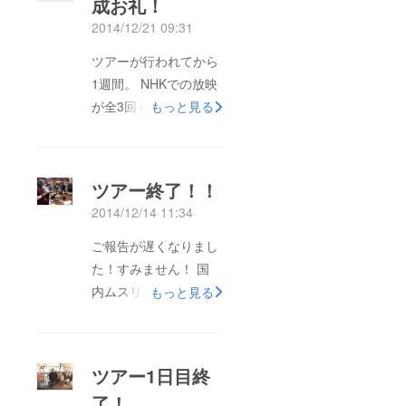
成お礼！
2014/12/21 09:31
ツアーが行われてから
1週間。 NHKでの放映
が全3回も行われるな
もっと見る
ど、非常に大きな反響
を頂きました！ ＊
NHKの放映はYouTube
ツアー終了！！
にもupされています
2014/12/14 11:34
観光地・飛騨高山に
とって、いかに冬の観
ご報告が遅くなりまし
光閑散期を盛り上げる
た！すみません！ 国
か。 そのテーマへの1
内ムスリム招待ツ
もっと見る
つの答えとして、ムス
アー、無事に全日程が
リム対応というのがあ
終了しました。 本当
るのではないかと思っ
に初めてな事ばかりで
ツアー1日目終
ています！ 今回の活
戸惑いもありました
了！
動を皮切りに、来年以
が、ムスリムの方々の