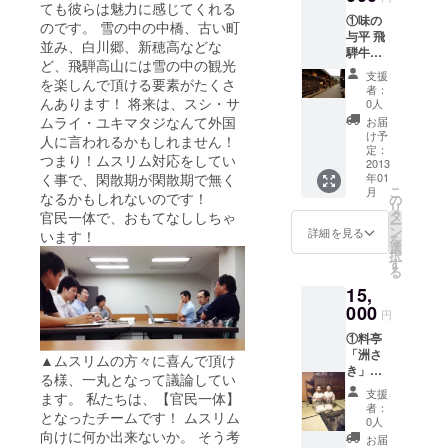
いた皆
ても彼らは魅力に感じてくれる
ラール
①味の
様で一
認証取
のです。 雪の中の中橋、古い町
与平 飛
緒に食
得品を
並み、白川郷、新穂高などな
騨牛御
べてみ
ご提供
ど、飛騨高山には雪の中の観光
膳ペア
ましょ
します!
支援
を楽しんで頂ける要素がたくさ
食事券
う！ ②
②オリ
者：
（直接
んあります！ 将来は、スシ・サ
ハラー
ジナル
0人
予約必
ル認証
キブラ
ムライ・ユキマタジなんて外国
お届
要） ②
取得商
ステッ
け予
人に言われるかもしれません！
舩坂酒
品キッ
定：
カー
つまり！ムスリム対応をしてい
造店
2013
ト ・ナ
く事で、閑散期が閑散期で無く
年01
2014年
シゴレ
こ
月
新酒1本
なるかもしれないのです！
ン（ピ
の
リ
③オリ
リ辛
タ
官民一体で、おもてなししちゃ
ー
ジナル
チャー
ン
詳細を見る
います！
を
キブラ
ハン）
選
択
ステッ
の素 ・
す
る
カー
ミート
15,
カレー
000
ソース
円
・カッ
①料亭
プラー
「洲さ
メン ト
▲ムスリムの方々に喜んで頂け
き」飛
ムヤム
る様、一丸となって議論してい
騨の味5
味 2個
支援
ます。 私たちは、【官民一体】
種詰め
セット
者：
となったチームです！ ムスリム
合わせ
・レイ
0人
セット
向けに何か出来ないか。 そう考
ヤー
お届