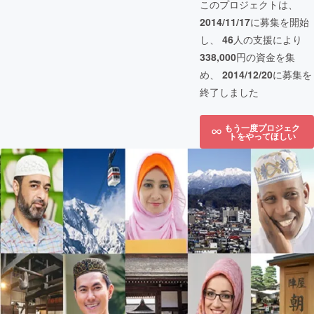
このプロジェクトは、
2014/11/17
に募集を開始
し、
46
人の支援により
338,000
円の資金を集
め、
2014/12/20
に募集を
終了しました
もう一度プロジェク
トをやってほしい