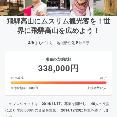
飛騨高山にムスリム観光客を！世
界に飛騨高山を広めよう！
まちづくり・地域活性化
岐阜県
現在の支援総額
338,000
円
終了
112
%達成
目標金額
300,000
円
支援者数
46
人
このプロジェクトは、
2014/11/17
に募集を開始し、
46
人の支援
により
338,000
円の資金を集め、
2014/12/20
に募集を終了しま
した