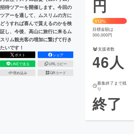
円
招待ツアーを開催します。今回の
まちづくり・地域活性化
ツアーを通して、ムスリムの方に
112%
どうすれば喜んで貰えるのかを検
目標金額は
CAMPFIRE for Social Good
CAMPFIRE Creation
証し、今後、高山に旅行に来るム
300,000円
CAMPFIREふるさと納税
machi-ya
コミュニティ
スリム観光客の増加に繋げて行き
たいです！
支援者数
46
人
ポスト
シェア
LINEで送る
URLコピー
埋め込み
QRコード
募集終了まで残
り
終了