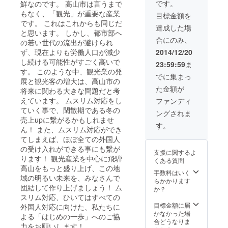
湯税が
です。
鮮なのです。 高山市は言うまで
含まれ
もなく、「観光」が重要な産業
目標金額を
ます
です。 これはこれからも同じだ
使用期
達成した場
と思います。 しかし、都市部へ
限：
合にのみ、
2015年
の若い世代の流出が避けられ
3月31日
ず、現在よりも労働人口が減少
2014/12/20
年末
し続ける可能性がすごく高いで
23:59:59
ま
年始、
す。 このような中、観光業の発
土曜
でに集まっ
展と観光客の増大は、高山市の
日・休
た金額が
前日を
将来に関わる大きな問題だと考
除外日
えています。 ムスリム対応をし
ファンディ
とさせ
ていく事で、閑散期である冬の
ングされま
ていた
売上upに繋がるかもしれませ
だきま
す。
ん！ また、ムスリム対応ができ
す。
てしまえば、ほぼ全ての外国人
お部屋
タイプ
の受け入れができる事にも繋が
支援に関するよ
(洋室ま
ります！ 観光産業を中心に飛騨
くある質問
たは和
高山をもっと盛り上げ、この地
室)は、
手数料はいく
域の明るい未来を、みなさんで
ご予約
らかかります
団結して作り上げましょう！ ム
時にご
か？
相談さ
スリム対応、ひいてはすべての
せて頂
目標金額に届
外国人対応に向けた、私たちに
きま
かなかった場
よる「はじめの一歩」へのご協
す。 ②
合どうなりま
力をお願いします！