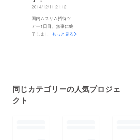
降もっと活発化して行
2014/12/11 21:12
生の声をお聞きする事
ける様にしたいと思い
が出来、非常に貴重な
国内ムスリム招待ツ
ます！ 引き続き、皆
体験となりました！ 2
アー1日目、無事に終
様のご支援をよろしく
日目の朝食の風景で
了しました！！ 倒木
もっと見る
お願い致します。
す。 ムスリム向け特
が電車に当たり、到着
製朴葉味噌をみんなで
が遅れるというハプニ
食べました ムスリム
ングからのスタートで
の方々もとても喜んで
したが、無事に終える
下さり、中にはご飯5
事が出来ました。 さ
杯も食べた方
しこ体験、屋台会館訪
も…！！！ それくら
同じカテゴリーの人気プロジェ
問、ハラール鶏肉によ
い嬉しかった様です。
る朴葉味噌の晩餐、西
クト
そして！ムスリムの
倉副市長への表敬訪問
方々お待ちかねの雪遊
など、盛り沢山な1日
び！！ 新穂高ロープ
となりました！ 夕飯
ウェイや平湯温泉ス
はムスリム向け特別メ
キー場にて、雪を堪能
ニューをご堪能頂き、