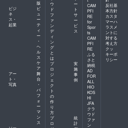
版
ウ
ー
反社基
CAM
ビジ
ビ
ド
ト
本方針
PFI
ネ
ュ
フ
サ
カスタ
RE
ス・
ー
ァ
ー
マーハ
for
起業
テ
ン
ビ
ラスメ
Spor
ィ
デ
ス
ントに
ts
ー
ィ
対する
CAM
・
ン
考え方
PFI
ヘ
グ
クッ
RE
ル
と
キーポ
ふる
ス
は
リシー
さと
ケ
プ
実
納税
ア
ロ
施
AD
アー
舞
ジ
事
FOR
ト・
台
ェ
例
ALL
写真
・
ク
HIO
パ
ト
KOS
フ
の
HI
ォ
作
JFA
ー
り
クラ
マ
方
ウド
ン
プ
統
ファ
ス
ロ
計
ン
ソー