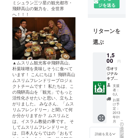
ミシュラン三ツ星の観光都市・
ジを送る
飛騨高山の魅力を、全世界
へ！！！
リターンを
選ぶ
1,5
00
円
▲ムスリム観光客＠飛騨高山。
朴葉味噌を美味しそうに食べて
①オリ
ジナル
います！ こんにちは！ 飛騨高山
キブラ
ムスリムフレンドリープロジェ
ステッ
クトチームです！ 私たちは、こ
支援
カー
者：
の飛騨高山を「観光」でもっと
メッカ
0人
活性化させたいと思い、立ち上
の方角
お届
を指す
がりました。 みなさん、「ムス
け予
ステッ
定：
リムフレンドリー」と聞いて何
カーで
2013
か分かりますか？ ムスリムと
年01
す。 こ
は、イスラム教徒の事です。 そ
こ
月
れを基
の
リ
してムスリムフレンドリーと
に、ム
タ
ー
は、日本人ならではの「おもて
スリム
ン
詳細を見る
を
達はお