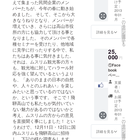
（※）
えて集まった民間企業のメン
ケー
け予
飛騨高
定：
キ オ
バーたちが、今年の春に動き始
山の老
2013
リジナ
めました。 そして、そこから大
年01
舗料亭
ル
こ
月
きなうねりとなり、メンバーが
によ
の
（バー
リ
増えていき、さらには高山市役
る、飛
タ
ムクー
ー
騨の味
所の方にも協力して頂ける事と
ン
ヘン）
詳細を見る
を
詰め合
選
・ココ
なりました。 そのメンバーで各
択
わせ
す
ナッツ
種セミナーを受けたり、他地域
る
セット
ミルク
に見学に行ったりする中で、私
25,
をご贈
（テト
たちはある事に気付きました。
呈！
000
ラパッ
円
（※）・
それは、ムスリム観光客の方々
ク） ③
①Face
飛騨牛
オリジ
も、観光地に対してハラール対
book
山椒煮
ナルキ
応を強く望んでいるというより
ページ
ブラス
も、「ありのままの日本の自然
無料鑑
・天魚
テッ
支援
や、人々とのふれあい」を楽し
定 by ㈱
（アマ
カー
者：
サラニ
ゴ）甘
みたいと思っているのではない
0人
専門家
露煮
か、という事です。 そこで！飛
お届
による
け予
騨高山でも私たちが気付いてい
Facebo
・鳥牛
定：
ない魅力があるのではないかと
okワン
2013
蒡
年01
考え、ムスリムの方からの意見
ポイン
こ
月
トアド
を直接聞く事にしました！ とい
・紅金
の
リ
バイ
時豆
タ
うわけで、12月11日・12日に国
ー
ス。 こ
ン
詳細を見る
内ムスリムを飛騨高山に招待
を
れを機
・小豆
選
し、下記の様な調査をします。
択