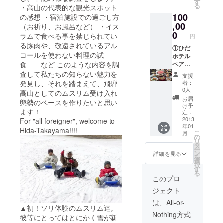
に、自
菜鹹煮
す
る
・高山の代表的な観光スポット
社ペー
（から
100
ジを見
の感想 ・宿泊施設での過ごし方
に） ②
直して
,00
オリジ
（お祈り、お風呂など） ・イス
みては
ナルキ
0
ラムで食べる事を禁じられてい
円
いかが
ブラス
る豚肉や、敬遠されているアル
でしょ
①ひだ
テッ
コールを使わない料理の試
うか？
ホテル
カー
食 など このような内容を調
②味の
ペア宿
与平 飛
泊券（1
査して私たちの知らない魅力を
支援
騨牛御
泊朝食
発見し、それを踏まえて、飛騨
者：
膳ペア
付き）
0人
高山としてのムスリム受け入れ
食事券
※1泊朝
お届
態勢のベースを作りたいと思い
（直接
食（和
け予
ます！
予約必
食また
定：
要） ③
は洋食
2013
For "all foreigner", welcome to
年01
舩坂酒
から選
Hida-Takayama!!!!
こ
月
造店
択）の
の
リ
2014年
宿泊券
タ
ー
新酒1本
となり
ン
詳細を見る
を
④オリ
ます。
選
択
ジナル
上記
す
る
キブラ
金額に
このプロ
ステッ
は、
ジェクト
カー
サービ
ス料、
は、All-or-
▲初！ソリ体験のムスリム達。
消費
Nothing方式
税、入
彼等にとってはとにかく雪が新