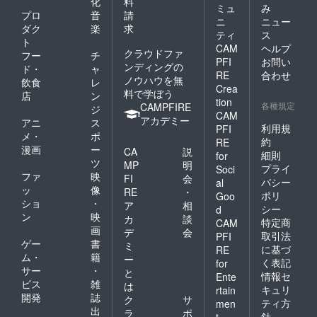
化
料
ミュ
み
プロ
音
請
ニ
ニュー
ダク
楽
求
ティ
ス
ト
CAM
ヘルプ
クラウドファ
フー
チ
PFI
お問い
ンディングの
ド・
ャ
RE
合わせ
ノウハウを無
飲食
レ
Crea
料で学ぼう
店
ン
tion
各種規定
CAMPFIRE
ジ
CAM
アカデミー
アニ
ス
利用規
PFI
メ・
ポ
約
RE
漫画
ー
CA
説
細則
for
ツ
MP
明
プライ
Soci
ファ
映
FI
会
バシー
al
ッ
像
RE
・
ポリ
Goo
ショ
・
ア
相
シー
d
ン
映
カ
談
特定商
CAM
画
デ
会
取引法
PFI
ゲー
書
ミ
に基づ
RE
ム・
籍
ー
く表記
for
サー
・
と
情報セ
Ente
ビス
雑
は
キュリ
rtain
開発
誌
ク
サ
ティ方
men
出
ラ
ポ
針
t