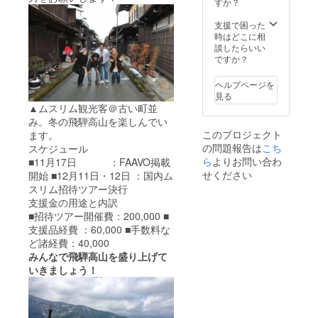
ひだホ
すか？
テル ペ
アディ
支援で困った
ナー券
時はどこに相
（飲み
談したらいい
物別）
ですか？
※和食会
席・洋
ヘルプページを
食コー
見る
ス・中
▲ムスリム観光客＠古い町並
華コー
み。冬の飛騨高山を楽しんでい
スから
このプロジェクト
ます。
お選び
の問題報告は
こち
スケジュール
頂きま
す。
ら
よりお問い合わ
■11月17日 ：FAAVO掲載
上記金
せください
開始 ■12月11日・12日 ：国内ム
額に
スリム招待ツアー決行
は、
支援金の用途と内訳
サービ
■招待ツアー開催費：200,000 ■
ス料、
消費税
支援品経費 ：60,000 ■手数料な
が含ま
ど諸経費：40,000
れま
みんなで飛騨高山を盛り上げて
す。
いきましょう！
事前の
お申し
込みと
させて