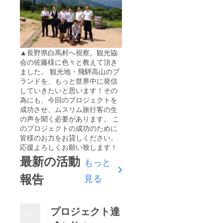
頂きま
す。 ③
舩坂酒
造店 新
酒1本
④オリ
ジナル
▲長野県白馬村へ視察。観光協
キブラ
会の佐藤様に色々と教えて頂き
ステッ
ました。 観光地・飛騨高山のブ
カー
ランドを、もっと世界中に発信
していきたいと思います！その
為にも、今回のプロジェクトを
成功させ、ムスリム旅行客の生
の声を聞く必要があります。 こ
のプロジェクトの成功のために
皆様のお力をお貸しください。
応援よろしくお願い致します！
最新の活動
もっと
報告
見る
プロジェクト達