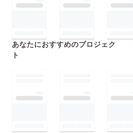
しました そり遊びも
みなさん満足して完食
最初は怖がっていまし
して下さいました！ 2
たが、一度やったら楽
日目も頑張ります！
しくなった様で、何度
そして、FAAVO目標金
も滑ってました ムス
額達成しました！ ご
リムの方々にとっても
協力頂いた方、本当に
あなたにおすすめのプロジェク
楽しい2日間になった
ありがとうございまし
様で、Facebookでも
ト
た。
非常に盛り上がってい
ます。
https://www.facebook.
com/htmfp このツアー
を通して学んだこと
を、地域に還元してい
きます！ 引き続き、
ご支援をお願い致しま
す！