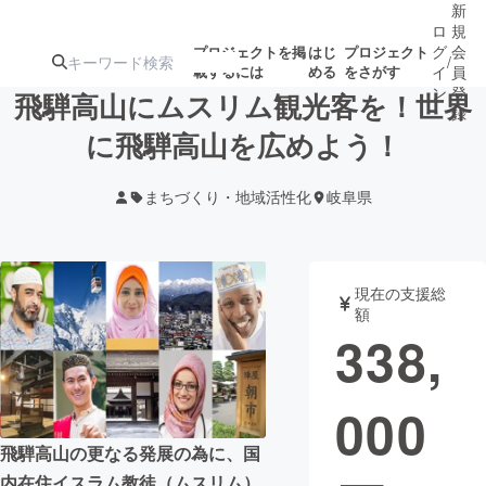
新
ロ
規
グ
会
プロジェクトを掲
はじ
プロジェクト
/
載するには
める
をさがす
イ
員
ン
登
飛騨高山にムスリム観光客を！世界
録
に飛騨高山を広めよう！
人気のプロ
注目のリ
注目の新着プロ
募集終了が近いプ
もうすぐ公開
まちづくり・地域活性化
岐阜県
ジェクト
ターン
ジェクト
ロジェクト
されます
アート・写真
音楽
現在の支援総
額
338,
テクノロジー・ガジェット
ゲーム・サ
000
映像・映画
書籍・雑誌
飛騨高山の更なる発展の為に、国
ビジネス・起業
チャレンジ
内在住イスラム教徒（ムスリム）