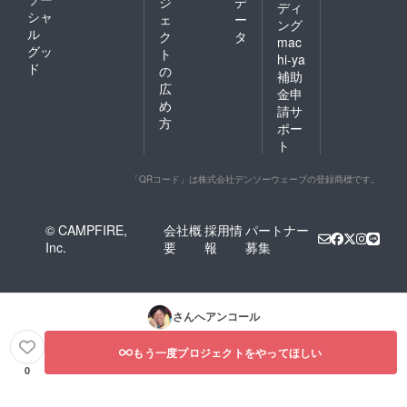
ジ
デ
ディ
シャ
ェ
ー
ング
ル
ク
タ
mac
グッ
ト
hi-ya
ド
の
補助
広
金申
め
請サ
方
ポー
ト
「QRコード」は株式会社デンソーウェーブの登録商標です。
© CAMPFIRE,
会社概
採用情
パートナー
Inc.
要
報
募集
さんへアンコール
もう一度プロジェクトをやってほしい
0