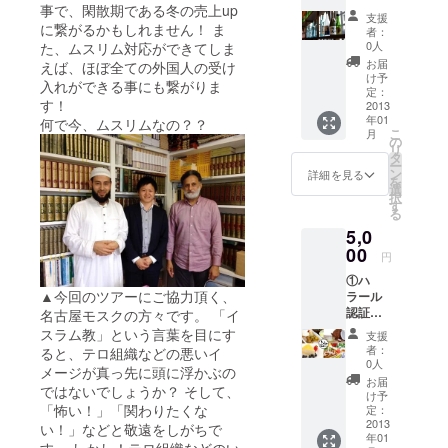
事で、閑散期である冬の売上up
新酒1本
カー
支援
この12
に繋がるかもしれません！ ま
者：
月に出
0人
た、ムスリム対応ができてしま
来上
お届
えば、ほぼ全ての外国人の受け
がった
け予
入れができる事にも繋がりま
新酒
定：
す！
を、1本
2013
年01
ご贈呈
何で今、ムスリムなの？？
こ
月
しま
の
リ
す！ ②
タ
ー
オリジ
ン
詳細を見る
を
ナルキ
選
択
ブラス
す
る
テッ
5,0
カー
00
円
①ハ
▲今回のツアーにご協力頂く、
ラール
認証取
名古屋モスクの方々です。 「イ
得品
スラム教」という言葉を目にす
支援
キット
者：
ると、テロ組織などの悪いイ
・ナシ
0人
メージが真っ先に頭に浮かぶの
ゴレン
お届
ではないでしょうか？ そして、
（ピリ
け予
辛
「怖い！」「関わりたくな
定：
チャー
2013
い！」などと敬遠をしがちで
年01
ハン）