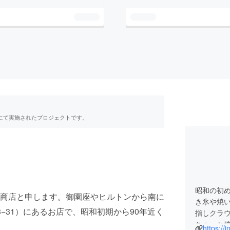
RE」にて実施されたプロジェクトです。
昭和の初め
商店と申します。御園座やヒルトンから南に
き氷や焼
−31）にあるお店で、昭和初期から90年近く
指しクラ
ちょっと
https:/