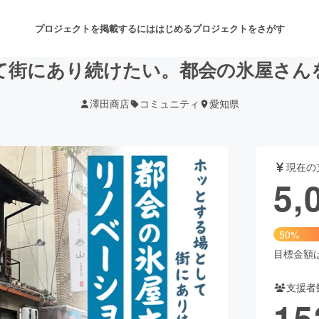
プロジェクトを掲載するには
はじめる
プロジェクトをさがす
て街にあり続けたい。都会の氷屋さん
澤田商店
コミュニティ
愛知県
注目のリターン
注目の新着プロジェクト
募集終了が近いプロジェクト
も
現在の
音楽
舞台・パフォーマンス
5,
ゲーム・サービス開発
フード・飲食店
50%
書籍・雑誌出版
アニメ・漫画
目標金額は1
支援者
チャレンジ
ビューティー・ヘルスケ
15