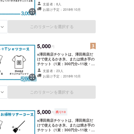
年5月を予定しているリニューアル
支援者：8人
オープン後にお使いいただけます。
お届け予定：2018年10月
このリターンを選択する
る
5,000
円
※澤田商店チケットは、澤田商店だ
けで使えるかき氷、または焼き芋の
チケット（1束：300円分×11枚・
3300円分）です。 ※Tシャツの色・
支援者：23人
サイズをお選び下さい。リターンの
お届け予定：2018年10月
コースの選択画面の「備考欄」に
1.色：白 / 水色 2.サイズ：S / M / L
/ XL から１つずつ選択し、ご記入
このリターンを選択する
る
ください。
5,000
円
残り
10
※澤田商店チケットは、澤田商店だ
けで使えるかき氷、または焼き芋の
チケット（1束：300円分×11枚・