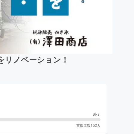
をリノベーション！
終了
支援者数
152
人