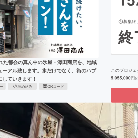
募集終
CAMPFIRE for Social Good
CAMPFIRE Creation
終
CAMPFIREふるさと納税
machi-ya
コミュニティ
られた都会の真ん中の氷屋・澤田商店を、地域
このプロジェ
ューアル致します。氷だけでなく、街のハブ
5,055,000
円
にしていきます！
ピー
埋め込み
QRコード