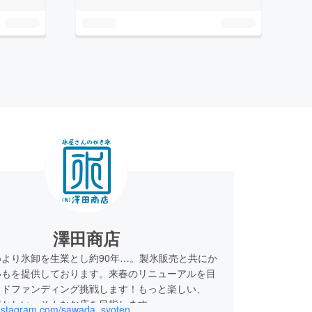
澤田商店
より氷卸を生業とし約90年…。製氷販売と共にか
いもを提供しております。来春のリニューアルを目
ウドファンディング挑戦します！もっと楽しい、
懐かしい、そんなお店を目指します。
/instagram.com/sawada_syoten