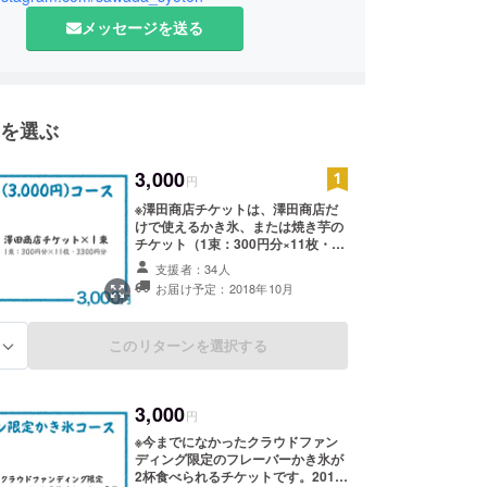
メッセージを送る
を選ぶ
3,000
円
※澤田商店チケットは、澤田商店だ
けで使えるかき氷、または焼き芋の
チケット（1束：300円分×11枚・
3300円分）です。
支援者：34人
お届け予定：2018年10月
このリターンを選択する
る
3,000
円
※今までになかったクラウドファン
ディング限定のフレーバーかき氷が
2杯食べられるチケットです。2019