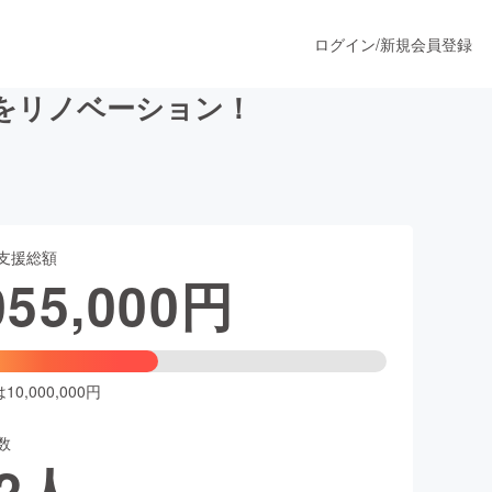
ログイン
/
新規会員登録
をリノベーション！
うすぐ公開されます
支援総額
プロダクト
055,000
円
ファッション
スポーツ
0,000,000円
数
ア
ソーシャルグッド
2
人