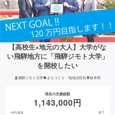
【高校生×地元の大人】大学がな
い飛騨地方に「飛騨ジモト大学」
を開校したい
飛騨ジモト大学
まちづくり・地域活性化
岐阜県
現在の支援総額
1,143,000
円
終了
142
%達成