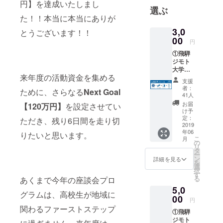
円】を達成いたしまし
選ぶ
た！！本当に本当にありが
3,0
とうございます！！
00
円
①飛騨
ジモト
大学の
来年度の活動資金を集める
【ロゴ
支援
ステッ
者：
ために、さらなる
Next Goal
カー】
41人
、お好
お届
【120万円】
を設定させてい
みのプ
け予
ログラ
定：
ただき、残り6日間を走り切
ム一つ
2019
年06
にオブ
りたいと思います。
こ
月
ザー
の
リ
バー(傍
タ
ー
聴者)と
ン
詳細を見る
を
してご
選
択
参加い
す
る
あくまで今年の座談会プロ
ただけ
5,0
る【プ
グラムは、高校生が地域に
ログラ
00
円
ム参加
関わるファーストステップ
①飛騨
券】、
ジモト
開催プ