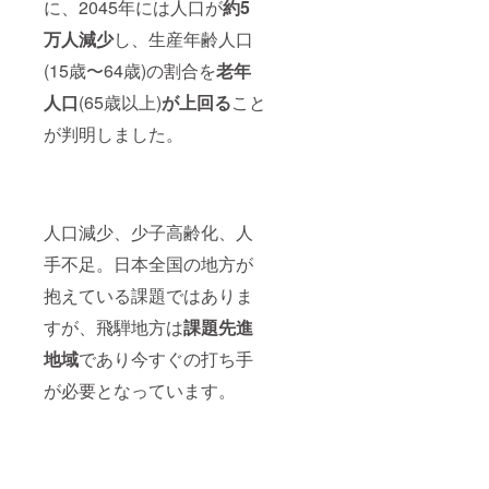
場合
に、2045年には人口が
約5
は、次
万人減少
し、生産年齢人口
年度以
降の活
(15歳〜64歳)の割合を
老年
動資金
として
人口
(65歳以上)
が上回る
こと
活用さ
せてい
が判明しました。
ただき
ます。
その際
は改め
て、次
人口減少、少子高齢化、人
年度の
活動内
手不足。日本全国の地方が
容等に
つい
抱えている課題ではありま
て、事
業計画
すが、飛騨地方は
課題先進
書、事
業報告
地域
であり今すぐの打ち手
書にて
が必要となっています。
詳細に
お知ら
せいた
しま
す。