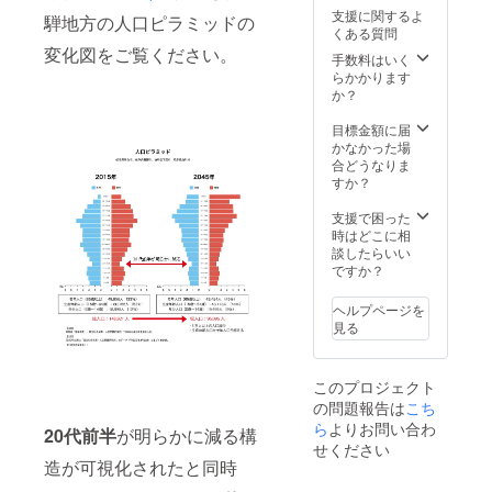
詳細に
場合
【報告
支援に関するよ
騨地方の人口ピラミッドの
お知ら
は、次
書】や
くある質問
せいた
年度以
飛騨ジ
変化図をご覧ください。
しま
降の活
モト大
手数料はいく
す。
動資金
学の活
らかかります
として
動進捗
か？
活用さ
を、
せてい
メール
目標金額に届
ただき
または
かなかった場
ます。
郵送で
合どうなりま
その際
定期的
すか？
は改め
にお送
て、次
りいた
支援で困った
年度の
しま
時はどこに相
活動内
す。 ※
談したらいい
容等に
当クラ
ですか？
つい
ウド
て、事
ファン
ヘルプページを
業計画
ディン
見る
書、事
グの募
業報告
集が目
書にて
標額を
このプロジェクト
詳細に
大幅に
の問題報告は
こち
お知ら
達成
せいた
し、今
ら
よりお問い合わ
20代前半
が明らかに減る構
しま
期の予
せください
す。
算を上
造が可視化されたと同時
回った