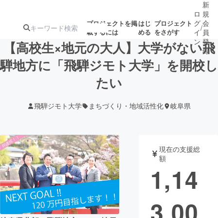
新
ロ
規
グ
会
プロジェクトを掲
はじ
プロジェクト
/
載するには
める
をさがす
イ
員
ン
登
【高校生×地元の大人】大学がない飛
録
騨地方に「飛騨ジモト大学」を開校し
たい
人気のプロ
注目のリ
注目の新着プロ
募集終了が近いプ
もうすぐ公開
ジェクト
ターン
ジェクト
ロジェクト
されます
飛騨ジモト大学
まちづくり・地域活性化
岐阜県
アート・写真
音楽
現在の支援総
テクノロジー・ガジェット
ゲーム・サ
額
1,14
映像・映画
書籍・雑誌
3,00
ビジネス・起業
チャレンジ