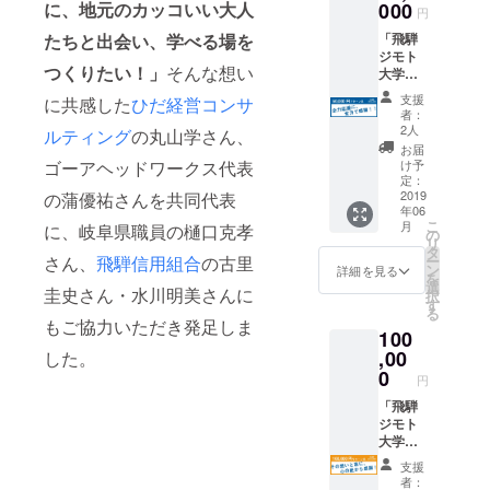
ログラ
に、地元のカッコいい大人
000
学の活
す。
円
ム参加
動進捗
たちと出会い、学べる場を
「飛騨
券】、
を、
ジモト
開催プ
メール
つくりたい！」
そんな想い
大学」
ログラ
または
の活動
ムをま
郵送で
支援
に共感した
ひだ経営コンサ
を全力
とめた
定期的
者：
で応援
【パン
にお送
2人
ルティング
の丸山学さん、
してい
フレッ
りいた
お届
ただけ
ト】の3
ゴーアヘッドワークス代表
しま
け予
る方向
点を郵
定：
す。
けの
2019
の蒲優祐さんを共同代表
送しま
③【報
年06
コース
す。 ②
告書】
こ
月
に、岐阜県職員の樋口克孝
です。
プログ
の
に加え
リ
その応
ラム開
タ
て、
さん、
飛騨信用組合
の古里
ー
援にこ
催の
ン
10000
詳細を見る
を
ちらも
【報告
選
部発行
圭史さん・水川明美さんに
択
全力
書】や
す
予定の
る
で、共
飛騨ジ
【パン
もご協力いただき発足しま
100
同代表
モト大
フレッ
【丸山
,00
した。
学の活
ト】に
学・蒲
動進捗
0
も支援
円
優祐か
を、
者とし
らの感
「飛騨
メール
てお名
謝のお
ジモト
または
前を記
手紙】
大学」
郵送で
載させ
をお送
の活動
定期的
ていた
支援
りさせ
を全力
にお送
だきま
者：