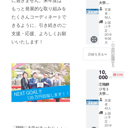
に過ぎません。来年度は
大学の
ログラ
【ロゴ
もっと発展的な取り組みを
ムをま
支援
ステッ
とめた
者：
たくさんコーディネートで
カー】
【パン
56人
、お好
フレッ
お届
きるように、引き続きのご
みのプ
ト】の3
け予
ログラ
点を郵
定：
支援・応援、よろしくお願
ム一つ
2019
送しま
年06
にオブ
す。 ②
いいたします！
こ
月
ザー
プログ
の
リ
バー(傍
ラム開
タ
ー
聴者)と
催の
ン
詳細を見る
を
してご
【報告
選
択
参加い
書】や
す
る
ただけ
飛騨ジ
10,
る【プ
モト大
残り40
ログラ
000
学の活
円
ム参加
動進捗
①飛騨
券】、
を、
ジモト
開催プ
メール
大学の
ログラ
または
【ロゴ
ムをま
郵送で
支援
ステッ
とめた
定期的
者：
カー】
【パン
にお送
40人
、お好
フレッ
りいた
お届
みのプ
ト】の3
しま
け予
ログラ
点を郵
定：
す。
ム一つ
2019
送しま
「飛騨に大学があったら・・」