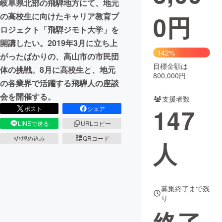
岐阜県北部の飛騨地方にて、地元
0
円
の高校生に向けたキャリア教育プ
まちづくり・地域活性化
ロジェクト「飛騨ジモト大学」を
開講したい。2019年3月に立ち上
CAMPFIRE for Social Good
CAMPFIRE Creation
142%
がったばかりの、高山市の市民団
CAMPFIREふるさと納税
machi-ya
コミュニティ
目標金額は
体の挑戦。8月に高校生と、地元
800,000円
の各業界で活躍する飛騨人の座談
会を開催する。
支援者数
147
ポスト
シェア
LINEで送る
URLコピー
埋め込み
QRコード
人
募集終了まで残
り