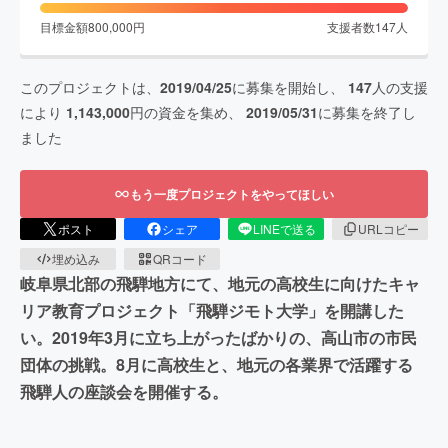
目標金額
800,000
円
支援者数
147
人
このプロジェクトは、
2019/04/25
に募集を開始し、
147
人の支援
により
1,143,000
円の資金を集め、
2019/05/31
に募集を終了し
ました
もう一度プロジェクトをやってほしい
ポスト
シェア
LINEで送る
URLコピー
埋め込み
QRコード
岐阜県北部の飛騨地方にて、地元の高校生に向けたキャ
リア教育プロジェクト「飛騨ジモト大学」を開講した
い。2019年3月に立ち上がったばかりの、高山市の市民
団体の挑戦。8月に高校生と、地元の各業界で活躍する
飛騨人の座談会を開催する。