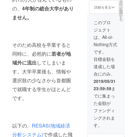
大幅に
【報告
その応
別資料
タ
ー
達成
書】や
援にこ
を作成
ン
詳細を見る
の、
4年制の総合大学があり
を
し、今
飛騨ジ
ちらも
し配布
選
択
期の予
モト大
生涯忘
しま
す
ません。
る
算を上
学の活
れられ
す。そ
このプロ
回った
動進捗
ない感
の配布
ジェクト
場合
を、
謝の想
資料に
は、次
メール
いを込
A5サイ
は、All-or-
年度以
または
めて、
ズでの
Nothing方式
そのため高校を卒業すると
降の活
郵送で
【実行
広告を
動資金
定期的
委員会
掲載す
です。
同時に、必然的に
若者が地
として
にお送
全員＋
ること
目標金額を
活用さ
りいた
プログ
ができ
域外に流出
してしまいま
せてい
しま
ラムに
ます。
達成した場
ただき
す。 ※
参加さ
す。大学卒業後も、情報や
合にのみ、
ます。
当クラ
れた高
その際
ウド
校生か
選択肢の少なさから首都圏
2019/05/31
は改め
ファン
らの感
23:59:59
ま
で就職する学生がほとんど
て、次
ディン
謝のお
年度の
グの募
手紙】
でに集まっ
です。
活動内
集が目
をお送
た金額が
容等に
標額を
りさせ
つい
大幅に
ていた
ファンディ
て、事
達成
だきま
ングされま
業計画
し、今
す。ま
書、事
期の予
たプロ
す。
以下の、
RESAS(地域経済
業報告
算を上
グラム
書にて
回った
開催の
分析システム)
で作成した飛