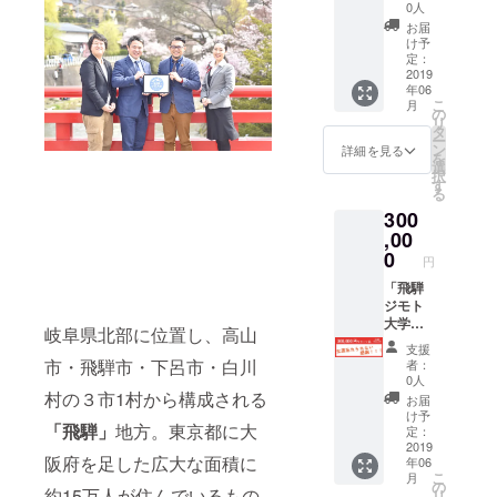
ていた
で応援
りいた
す。
0人
だきま
してい
しま
お届
す。ま
ただけ
す。
け予
たプロ
る方向
③【報
定：
グラム
けの
2019
告書】
年06
開催の
コース
に加え
こ
月
【報告
です。
て、
の
リ
書】や
その応
10000
タ
ー
飛騨ジ
援にこ
部発行
ン
詳細を見る
を
モト大
ちらも
予定の
選
択
学の活
心の底
【パン
す
る
動進捗
からの
フレッ
300
を、
感謝を
ト】に
メール
込め
,00
支援者
または
て、
として
0
円
郵送で
【実行
社名ロ
定期的
委員会
「飛騨
ゴを掲
にお送
全員か
ジモト
載させ
りいた
らのお
大学」
ていた
岐阜県北部に位置し、高山
しま
手紙】
の活動
だきま
支援
す。 ※
をお送
を全力
す。 ④
市・飛騨市・下呂市・白川
者：
当クラ
りさせ
で応援
プログ
0人
ウド
ていた
してい
ラム当
村の３市1村から構成される
お届
ファン
だきま
ただけ
日、参
け予
「飛騨」
地方。東京都に大
ディン
す。ま
る方向
加高校
定：
グの募
たプロ
けの
2019
生に協
阪府を足した広大な面積に
年06
集が目
グラム
コース
賛企業
こ
月
標額を
開催の
です。
紹介の
の
約15万人が住んでいるもの
リ