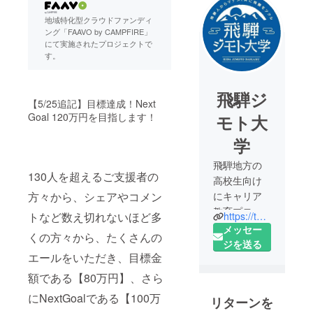
地域特化型クラウドファンディ
ング「FAAVO by CAMPFIRE」
にて実施されたプロジェクトで
す。
飛騨ジ
【5/25追記】目標達成！Next
Goal 120万円を目指します！
モト大
学
飛騨地方の
130人を超えるご支援者の
高校生向け
方々から、シェアやコメン
にキャリア
教育プログ
トなど数え切れないほど多
https://twitter.com/hida_jimodai
ラムを提供
メッセー
くの方々から、たくさんの
する
ジを送る
エールをいただき、目標金
市民活動団
体「飛騨ジ
額である【80万円】、さら
モト大学」
にNextGoalである【100万
リターンを