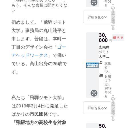
年06
にオブ
す。 ②
もう、そんな言葉は聞きたくな
こ
月
ザー
プログ
の
リ
い
バー(傍
ラム開
タ
ー
聴者)と
催の
ン
詳細を見る
を
してご
【報告
初めまして。「飛騨ジモト
選
択
参加い
書】や
す
る
大学」事務局の丸山純平と
ただけ
飛騨ジ
30,
る【プ
モト大
申します。普段は、本町一
残り15
ログラ
000
学の活
円
ム参加
動進捗
丁目のデザイン会社「
ゴー
①飛騨
券】、
を、
ジモト
開催プ
メール
アヘッドワークス
」で働い
大学の
ログラ
または
【ロゴ
ムをま
郵送で
ている、高山出身の25歳で
支援
ステッ
とめた
定期的
者：
カー】
【パン
す。
にお送
8人
、お好
フレッ
りいた
お届
みのプ
ト】の3
しま
け予
ログラ
点を郵
定：
す。
ム一つ
2019
送しま
③【報
年06
にオブ
す。 ②
告書】
こ
月
私たち「飛騨ジモト大学」
ザー
プログ
の
に支援
リ
バー(傍
ラム開
タ
者とし
は2019年3月4日に発足した
ー
聴者)と
催の
ン
てお名
詳細を見る
を
してご
【報告
選
前を記
ばかりの
市民団体
です。
択
参加い
書】や
す
載させ
る
ただけ
飛騨ジ
「飛騨地方の高校生を対象
ていた
50,
る【プ
モト大
だきま