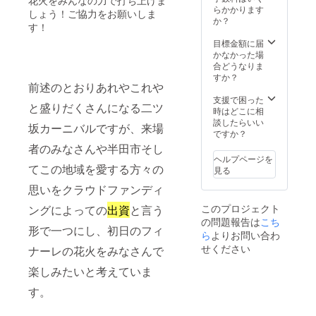
花火をみんなの力で打ち上げま
らかかります
しょう！ご協力をお願いしま
か？
す！
目標金額に届
かなかった場
合どうなりま
すか？
前述のとおりあれやこれや
支援で困った
と盛りだくさんになる二ツ
時はどこに相
談したらいい
坂カーニバルですが、来場
ですか？
者のみなさんや半田市そし
ヘルプページを
てこの地域を愛する方々の
見る
思いをクラウドファンディ
このプロジェクト
ングによっての
出資
と言う
の問題報告は
こち
形で一つにし、初日のフィ
ら
よりお問い合わ
せください
ナーレの花火をみなさんで
楽しみたいと考えていま
す。