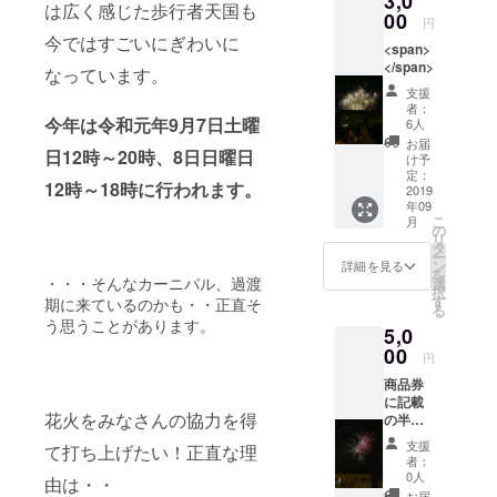
3,0
は広く感じた歩行者天国も
る美味
00
張っていま
円
しい
今ではすごいにぎわいに
す。
<span>
フード
</span>
をお楽
なっています。
しみい
支援
ただけ
者：
ます。
今年は令和元年9月7日土曜
6人
お届
日12時～20時、8日日曜日
け予
定：
12時～18時に行われます。
2019
年09
こ
月
の
リ
タ
ー
ン
詳細を見る
を
・・・そんなカーニバル、過渡
選
択
す
期に来ているのかも・・正直そ
る
う思うことがあります。
5,0
00
円
商品券
に記載
花火をみなさんの協力を得
の半田
図書館
支援
て打ち上げたい！正直な理
前通り
者：
商店街
0人
由は・・
加盟店
お届