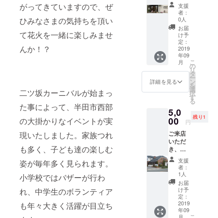
ラワー
楽しん
がってきていますので、ぜ
支援
アレン
でくだ
者：
ジメン
さい。
0人
ひみなさまの気持ちを頂い
トの作
お届
り方を
て花火を一緒に楽しみませ
け予
定員さ
定：
んか！？
んが丁
2019
年09
寧に教
こ
月
えま
の
リ
す。
タ
ー
2000円
ン
詳細を見る
を
ほどの
選
二ツ坂カーニバルが始まっ
択
オリジ
す
る
ナルフ
た事によって、半田市西部
5,0
ラワー
残り1
アレン
00
の大掛かりなイベントが実
円
ジメン
ご来店
現いたしました。家族つれ
トの完
いただ
成です♪
も多く、子ども達の楽しむ
き、そ
の時に
支援
姿が毎年多く見られます。
ある食
者：
材やパ
1人
小学校ではバザーが行わ
ティシ
お届
エのお
け予
れ、中学生のボランティア
ススメ
定：
の食材
2019
も年々大きく活躍が目立ち
年09
を使っ
こ
月