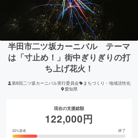
半田市二ツ坂カーニバル テーマ
は「寸止め！」街中ぎりぎりの打
ち上げ花火！
第8回二ツ坂カーニバル実行委員会
まちづくり・地域活性化
愛知県
現在の支援総額
122,000
円
終了
22
%達成