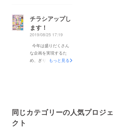
よろしくびわん！」
見えるようでしたらぜ
最初から二ツ坂カーニ
ひご支援をいただけま
チラシアップし
バルに参加いただいて
すようよろしくお願い
ます！
いるびわちゃんより、
いたします！
2019/08/25 17:19
応援メッセージいただ
きました！ありがとう
今年は盛りだくさん
ございます。ぎりぎり
な企画を実現するた
まで頑張りますので引
め、ぎりぎりまでか
もっと見る
き続き応援よろしくお
かってチラシを製作し
願いします
ていました。例年に比
べお化け屋敷や子ども
たちが遊べるブースな
ど商店街エリアはパン
パン状態になっており
同じカテゴリーの人気プロジェ
ます。あとはみんなと
一緒に花火で盛り上が
クト
りたい思いで頑張りま