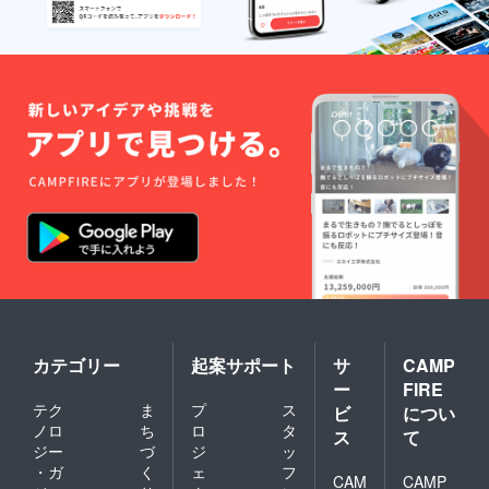
カテゴリー
起案サポート
サ
CAMP
ー
FIRE
テク
ま
プ
ス
ビ
につい
ノロ
ち
ロ
タ
ス
て
ジー
づ
ジ
ッ
・ガ
く
ェ
フ
CAM
CAMP