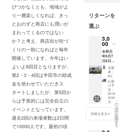
地域を愛
びつかなくとも、地域がよ
し、地域で
リターンを
会社を営む
り一層楽しくなれば、きっ
者であり、
とおのずと商店にも潤いが
選ぶ
さらにこの
まわってくるのではない
地域がより
3,0
か？と考え、商店街が街づ
良い街にな
00
円
ることを目
くりの一助になればと毎年
令和元
指して、商
年9月7
開催しています。今年はい
店街が主と
日8日の
第8回二
よいよ8回目となりますが、
なり二ツ坂
支援
ツ坂
者：
カーニバル
第2・3・4回は半田市の助成
カーニ
8人
を始めまし
バルに
お届
金を使わせていただきス
出店の
け予
た。第8回を
キッチ
定：
タートしましたが、第5回か
迎え、より
ンカー
2019
年09
26台で
一層地域の
らは予算的には完全自立の
こ
月
使用可
の
方をはじめ
リ
能な商
イベントとなっています。
タ
ー
とするみな
品券で
ン
詳細を見る
を
過去2回の来場者数は2日間
す。オ
さまに楽し
選
択
リジナ
す
んでいただ
る
で15000人です。最初の頃
リティ
けるよう頑
あふれ