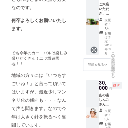
ご来店
なのです。
いただ
き、
4000円
何卒よろしくお願いいたし
支援
ほどの
者：
オリジ
ます。
1人
ナル
お届
ウッド
け予
クラフ
定：
トを職
2019
年09
人さん
でも今年のカーニバルは楽しみ
こ
月
の指導
の
リ
盛りだくさん！二ツ坂遊園
の下、
タ
ー
地！！
製作で
ン
詳細を見る
を
きま
選
択
す。記
す
地域の方々には「いつもす
る
念に残
30,
るクラ
ごいね！」と言って頂いて
残り1
フトを
000
円
いかが
はいますが、最近少しマン
あの楽
です
ネリ化の傾向も・・・なん
しんご
か。
さんは
て声も聞きます。なので今
予約殺
支援
到の人
者：
年は大きく針を振るべく奮
気整体
0人
師でも
お届
闘しています。
ありま
け予