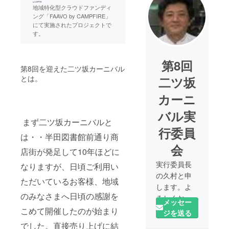
地域特化型クラウドファンディ
ング「FAAVO by CAMPFIRE」
にて実施されたプロジェクトで
す。
第8回
第8回を迎えた二ツ坂カーニバル
とは。
二ツ坂
カーニ
バル実
まず二ツ坂カーニバルと
行委員
は・・半田図書館前通り商
会
店街が発足して10年ほどに
実行委員長
なりますが、日頃ご利用い
の久村と申
ただいているお客様、地域
します。よ
のみなさまへ日頃の感謝を
ろしくお願
メッセー
いいたしま
こめて開催したのが始まり
ジを送る
す。
でした。直接売り上げに結