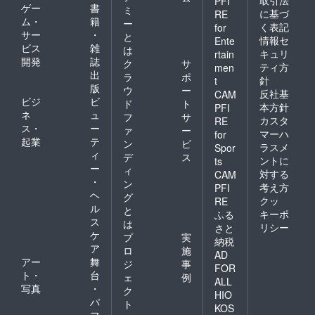
PFI
ゲー
書
ミ
に基づ
RE
ム・
籍
ー
く表記
for
サー
・
と
情報セ
Ente
ビス
雑
は
キュリ
rtain
開発
誌
ク
サ
ティ方
men
出
ラ
ポ
針
t
版
ウ
ー
反社基
CAM
ビジ
ビ
ド
ト
本方針
PFI
ネ
ュ
フ
サ
カスタ
RE
ス・
ー
ァ
ー
マーハ
for
起業
テ
ン
ビ
ラスメ
Spor
ィ
デ
ス
ントに
ts
ー
ィ
対する
CAM
・
ン
考え方
PFI
ヘ
グ
クッ
RE
ル
と
キーポ
ふる
ス
は
リシー
さと
ケ
プ
実
納税
ア
ロ
施
AD
アー
舞
ジ
事
FOR
ト・
台
ェ
例
ALL
写真
・
ク
HIO
パ
ト
KOS
フ