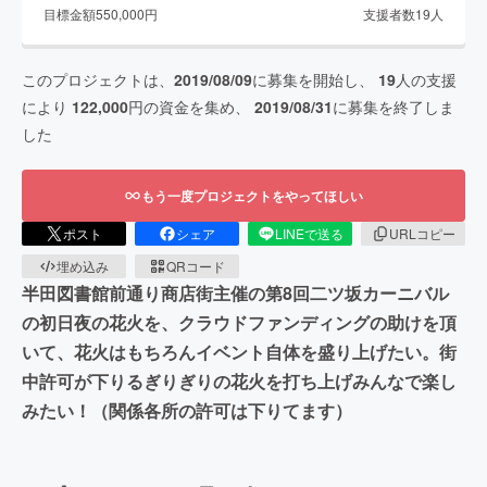
目標金額
550,000
円
支援者数
19
人
このプロジェクトは、
2019/08/09
に募集を開始し、
19
人の支援
により
122,000
円の資金を集め、
2019/08/31
に募集を終了しま
した
もう一度プロジェクトをやってほしい
ポスト
シェア
LINEで送る
URLコピー
埋め込み
QRコード
半田図書館前通り商店街主催の第8回二ツ坂カーニバル
の初日夜の花火を、クラウドファンディングの助けを頂
いて、花火はもちろんイベント自体を盛り上げたい。街
中許可が下りるぎりぎりの花火を打ち上げみんなで楽し
みたい！（関係各所の許可は下りてます）