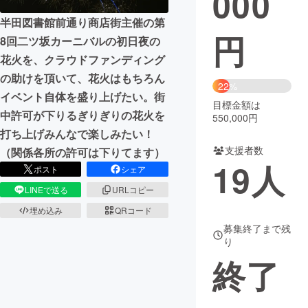
000
半田図書館前通り商店街主催の第
まちづくり・地域活性化
円
8回二ツ坂カーニバルの初日夜の
花火を、クラウドファンディング
CAMPFIRE for Social Good
CAMPFIRE Creation
の助けを頂いて、花火はもちろん
22%
CAMPFIREふるさと納税
machi-ya
コミュニティ
イベント自体を盛り上げたい。街
目標金額は
中許可が下りるぎりぎりの花火を
550,000円
打ち上げみんなで楽しみたい！
支援者数
（関係各所の許可は下りてます）
19
人
ポスト
シェア
LINEで送る
URLコピー
埋め込み
QRコード
募集終了まで残
り
終了