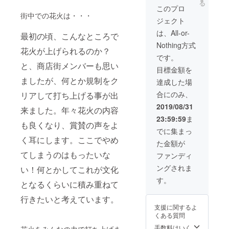
る
げる
30000
このプロ
メッ
円の費
街中での花火は・・・
ジェクト
セージ
用をお
は花火
返しし
は、All-or-
最初の頃、こんなところで
観覧車
ます。
Nothing方式
のみな
花火が上げられるのか？
さまに
です。
受け入
と、商店街メンバーも思い
目標金額を
れられ
る内容
ましたが、何とか規制をク
達成した場
であ
合にのみ、
リアして打ち上げる事が出
り、30
秒100文
2019/08/31
来ました。年々花火の内容
字以内
23:59:59
ま
のもの
も良くなり、賞賛の声をよ
とさせ
でに集まっ
てくだ
く耳にします。ここでやめ
た金額が
さい。
詳しく
てしまうのはもったいな
ファンディ
はご相
ングされま
い！何とかしてこれが文化
談に応
じま
す。
となるくらいに積み重ねて
す。
行きたいと考えています。
支援に関するよ
くある質問
手数料はいく