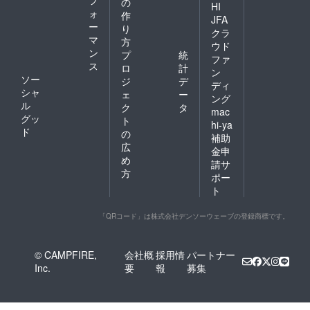
の
HI
ォ
作
JFA
ー
り
クラ
マ
方
ウド
ン
プ
統
ファ
ス
ロ
計
ン
ソー
ジ
デ
ディ
シャ
ェ
ー
ング
ル
ク
タ
mac
グッ
ト
hi-ya
ド
の
補助
広
金申
め
請サ
方
ポー
ト
「QRコード」は株式会社デンソーウェーブの登録商標です。
© CAMPFIRE,
会社概
採用情
パートナー
Inc.
要
報
募集