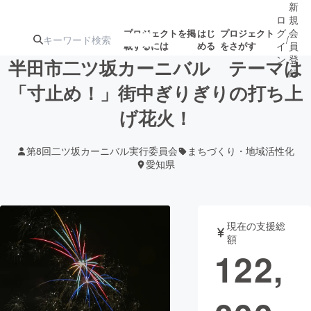
新
ロ
規
グ
会
プロジェクトを掲
はじ
プロジェクト
/
載するには
める
をさがす
イ
員
ン
登
半田市二ツ坂カーニバル テーマは
録
「寸止め！」街中ぎりぎりの打ち上
げ花火！
人気のプロ
注目のリ
注目の新着プロ
募集終了が近いプ
もうすぐ公開
ジェクト
ターン
ジェクト
ロジェクト
されます
第8回二ツ坂カーニバル実行委員会
まちづくり・地域活性化
愛知県
アート・写真
音楽
テクノロジー・ガジェット
ゲーム・サ
現在の支援総
額
122,
映像・映画
書籍・雑誌
ビジネス・起業
チャレンジ