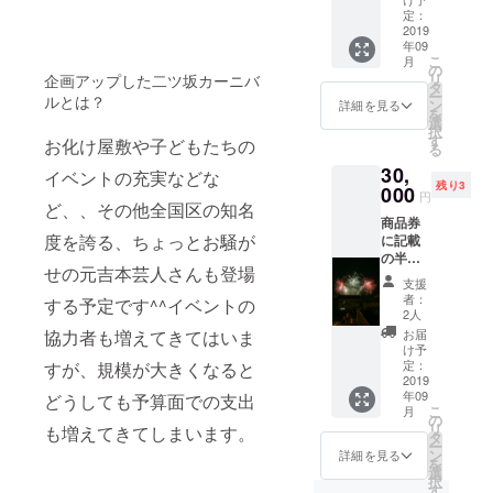
すが、
定：
その施
2019
年09
術を15
こ
月
分受け
の
リ
企画アップした二ツ坂カーニバ
る事が
タ
ー
ルとは？
出来ま
ン
詳細を見る
を
す。
選
択
カーニ
す
お化け屋敷や子どもたちの
る
バル2日
30,
目であ
イベントの充実などな
残り3
る9月8
000
円
日の15
ど、、その他全国区の知名
商品券
時くら
度を誇る、ちょっとお騒が
に記載
いに、
の半田
特設会
せの元吉本芸人さんも登場
図書館
場にて
支援
前通り
行いま
者：
する予定です^^イベントの
商店街
す。 ※
2人
加盟店
主催
お届
協力者も増えてきてはいま
舗にて
者・天
け予
お使い
候・ゲ
定：
すが、規模が大きくなると
いただ
2019
ストの
年09
けま
どうしても予算面での支出
都合に
こ
月
す。
より中
の
リ
も増えてきてしまいます。
（ロー
止に
タ
ー
ソンの
なった
ン
詳細を見る
を
ぞく）
場合
選
択
読み上
は、
す