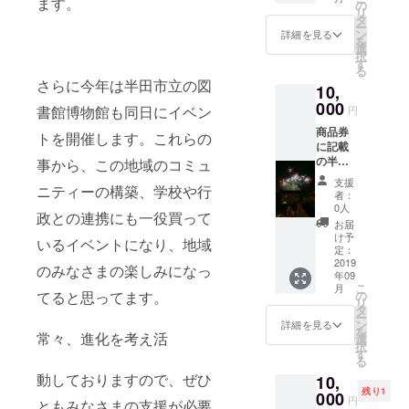
ます。
た1000
の
リ
円ほど
タ
ー
のパ
ン
詳細を見る
を
フェを
選
択
提供さ
す
る
せてい
さらに今年は半田市立の図
10,
ただき
ます。
000
書館博物館も同日にイベン
円
オー
商品券
ダーメ
トを開催します。これらの
に記載
イドパ
の半田
フェの
事から、この地域のコミュ
図書館
完成で
支援
ニティーの構築、学校や行
前通り
す！
者：
商店街
0人
政との連携にも一役買って
加盟店
お届
舗にて
け予
いるイベントになり、地域
お使い
定：
いただ
2019
のみなさまの楽しみになっ
年09
けま
こ
月
す。
の
てると思ってます。
リ
（ロー
タ
ー
ソンの
ン
詳細を見る
を
ぞく）
常々、進化を考え活
選
択
す
る
動しておりますので、ぜひ
10,
残り1
000
円
ともみなさまの支援が必要