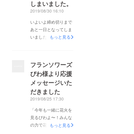
しまいました。
2019/08/30 16:10
いよいよ締め切りまで
あと一日となってしま
いました！ いよいよ
もっと見る
ラストが近づいてきて
しまいました。 現在
の花火に投入できるク
フランソワーズ
ラウドファンディング
びわ様より応援
と募金で集めた金額は
メッセージいた
20万弱となっておりま
す。あとひと踏ん張り
だきました
で目標の例年並みに届
2019/08/25 17:30
くかな？って状況に
「今年も一緒に花火を
なってきました。ご支
見るびわよ〜！みんな
援いただいた皆様あり
の力で花火を上げよう
もっと見る
がとうございます。も
びわん！応援、ご支援
しまだ迷っている方が