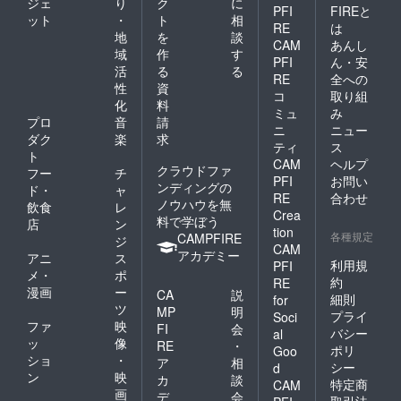
ジェ
り
ク
に
PFI
FIREと
ット
・
ト
相
RE
は
地
を
談
CAM
あんし
域
作
す
PFI
ん・安
活
る
る
RE
全への
性
資
コ
取り組
化
料
ミュ
み
プロ
音
請
ニ
ニュー
ダク
楽
求
ティ
ス
ト
CAM
ヘルプ
クラウドファ
フー
チ
PFI
お問い
ンディングの
ド・
ャ
RE
合わせ
ノウハウを無
飲食
レ
Crea
料で学ぼう
店
ン
tion
各種規定
CAMPFIRE
ジ
CAM
アカデミー
アニ
ス
利用規
PFI
メ・
ポ
約
RE
漫画
ー
CA
説
細則
for
ツ
MP
明
プライ
Soci
ファ
映
FI
会
バシー
al
ッ
像
RE
・
ポリ
Goo
ショ
・
ア
相
シー
d
ン
映
カ
談
特定商
CAM
画
デ
会
取引法