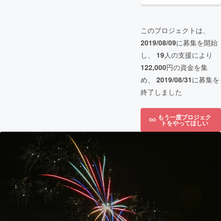
このプロジェクトは、
2019/08/09
に募集を開始
し、
19
人の支援により
122,000
円の資金を集
め、
2019/08/31
に募集を
終了しました
もう一度プロジェク
トをやってほしい