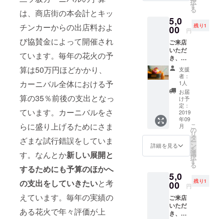
択
の機会
す
る
にぜひ
は、商店街の本会計とキッ
5,0
いかが
チンカーからの出店料およ
残り1
です
00
円
か。
び協賛金によって開催され
ご来店
いただ
ています。毎年の花火の予
き、そ
の時に
算は50万円ほどかかり、
支援
ある食
者：
材や定
カーニバル全体における予
1人
員さん
お届
のおス
算の35％前後の支出となっ
け予
スメの
定：
ています。カーニバルをさ
食材を
2019
年09
使った
らに盛り上げるためにさま
こ
月
1000円
の
リ
ほどの
タ
ざまな試行錯誤をしていま
ー
ジュー
ン
詳細を見る
を
スを提
選
す。なんとか
新しい展開と
択
供させ
す
る
ていた
するためにも予算のほかへ
5,0
だきま
残り1
の支出をしていきたい
と考
す。
00
円
ジュー
えています。毎年の実績の
ご来店
スのカ
いただ
スタマ
ある花火で年々評価が上
き、フ
イズを