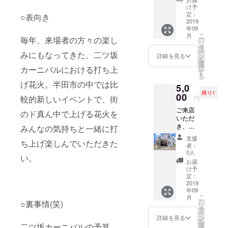
舗にて
け予
お使い
定：
○表向き
いただ
2019
年09
けま
こ
月
す。
毎年、来場者の方々の楽し
の
リ
（ロー
タ
ー
みにもなってきた、二ツ坂
ソンの
ン
詳細を見る
を
ぞく）
選
択
カーニバルにおける打ち上
す
る
げ花火。半田市の中では比
5,0
残り1
00
較的新しいイベントで、街
円
ご来店
のド真ん中で上げる花火を
いただ
き、通
みんなの気持ちと一緒に打
常の体
支援
ち上げ楽しんでいただきた
験レッ
者：
スンと
0人
い。
は違
お届
う、30
け予
分ほど
定：
のレッ
2019
年09
スンメ
こ
月
ニュー
の
○裏事情(笑)
リ
を提供
タ
ー
しま
ン
詳細を見る
を
す。こ
選
二ツ坂カーニバルの予算