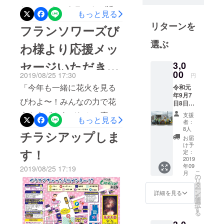
地域を愛
た！ いよいよラストが近づ
もっと見る
し、地域で
いてきてしまいました。 現
リターンを
会社を営む
フランソワーズび
者であり、
在の花火に投入できるクラ
選ぶ
わ様より応援メッ
さらにこの
ウドファンディングと募金
地域がより
セージいただきま
3,0
で集めた金額は20万弱と
良い街にな
00
2019/08/25 17:30
円
なっております。あとひと
ることを目
した
「今年も一緒に花火を見る
令和元
指して、商
踏ん張りで目標の例年並み
年9月7
びわよ〜！みんなの力で花
店街が主と
日8日の
に届くかな？って状況に
第8回二
なり二ツ坂
火を上げようびわん！応
支援
もっと見る
ツ坂
なってきました。ご支援い
者：
カーニバル
カーニ
援、ご支援よろしくびわ
8人
チラシアップしま
を始めまし
ただいた皆様ありがとうご
バルに
お届
ん！」 最初から二ツ坂カー
出店の
け予
た。第8回を
ざいます。もしまだ迷って
す！
キッチ
定：
迎え、より
ニバルに参加いただいてい
ンカー
2019
いる方が見えるようでした
年09
26台で
一層地域の
2019/08/25 17:19
るびわちゃんより、応援
こ
月
使用可
らぜひご支援をいただけま
の
方をはじめ
リ
能な商
メッセージいただきまし
タ
ー
とするみな
すようよろしくお願いいた
品券で
ン
詳細を見る
を
た！ありがとうございま
す。オ
さまに楽し
選
します！
択
リジナ
す
んでいただ
す。ぎりぎりまで頑張りま
る
リティ
けるよう頑
あふれ