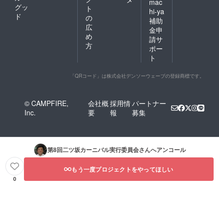
mac
グッ
ト
hi-ya
ド
の
補助
広
金申
め
請サ
方
ポー
ト
「QRコード」は株式会社デンソーウェーブの登録商標です。
© CAMPFIRE,
会社概
採用情
パートナー
Inc.
要
報
募集
第8回二ツ坂カーニバル実行委員会
さんへアンコール
もう一度プロジェクトをやってほしい
0