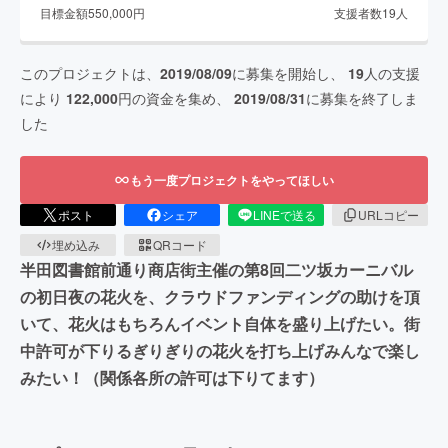
目標金額
550,000
円
支援者数
19
人
このプロジェクトは、
2019/08/09
に募集を開始し、
19
人の支援
により
122,000
円の資金を集め、
2019/08/31
に募集を終了しま
した
もう一度プロジェクトをやってほしい
ポスト
シェア
LINEで送る
URLコピー
埋め込み
QRコード
半田図書館前通り商店街主催の第8回二ツ坂カーニバル
の初日夜の花火を、クラウドファンディングの助けを頂
いて、花火はもちろんイベント自体を盛り上げたい。街
中許可が下りるぎりぎりの花火を打ち上げみんなで楽し
みたい！（関係各所の許可は下りてます）