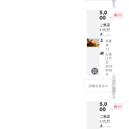
択
の機会
す
る
にぜひ
5,0
いかが
残り1
です
00
円
か。
ご来店
いただ
き、そ
の時に
支援
ある食
者：
材や定
1人
員さん
お届
のおス
け予
スメの
定：
食材を
2019
年09
使った
こ
月
1000円
の
リ
ほどの
タ
ー
ジュー
ン
詳細を見る
を
スを提
選
択
供させ
す
る
ていた
5,0
だきま
残り1
す。
00
円
ジュー
ご来店
スのカ
いただ
スタマ
き、フ
イズを