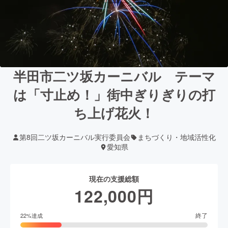
半田市二ツ坂カーニバル テーマ
は「寸止め！」街中ぎりぎりの打
ち上げ花火！
第8回二ツ坂カーニバル実行委員会
まちづくり・地域活性化
愛知県
現在の支援総額
122,000
円
終了
22
%達成