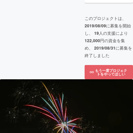
このプロジェクトは、
2019/08/09
に募集を開始
し、
19
人の支援により
122,000
円の資金を集
め、
2019/08/31
に募集を
終了しました
もう一度プロジェク
トをやってほしい