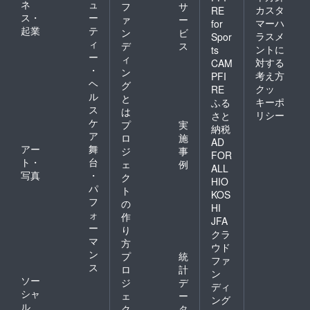
ネ
ュ
フ
サ
カスタ
RE
ス・
ー
ァ
ー
マーハ
for
起業
テ
ン
ビ
ラスメ
Spor
ィ
デ
ス
ントに
ts
ー
ィ
対する
CAM
・
ン
考え方
PFI
ヘ
グ
クッ
RE
ル
と
キーポ
ふる
ス
は
リシー
さと
ケ
プ
実
納税
ア
ロ
施
AD
アー
舞
ジ
事
FOR
ト・
台
ェ
例
ALL
写真
・
ク
HIO
パ
ト
KOS
フ
の
HI
ォ
作
JFA
ー
り
クラ
マ
方
ウド
ン
プ
統
ファ
ス
ロ
計
ン
ソー
ジ
デ
ディ
シャ
ェ
ー
ング
ル
ク
タ