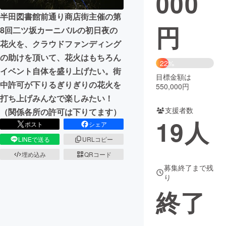
000
半田図書館前通り商店街主催の第
まちづくり・地域活性化
円
8回二ツ坂カーニバルの初日夜の
花火を、クラウドファンディング
CAMPFIRE for Social Good
CAMPFIRE Creation
の助けを頂いて、花火はもちろん
22%
CAMPFIREふるさと納税
machi-ya
コミュニティ
イベント自体を盛り上げたい。街
目標金額は
中許可が下りるぎりぎりの花火を
550,000円
打ち上げみんなで楽しみたい！
支援者数
（関係各所の許可は下りてます）
19
人
ポスト
シェア
LINEで送る
URLコピー
埋め込み
QRコード
募集終了まで残
り
終了