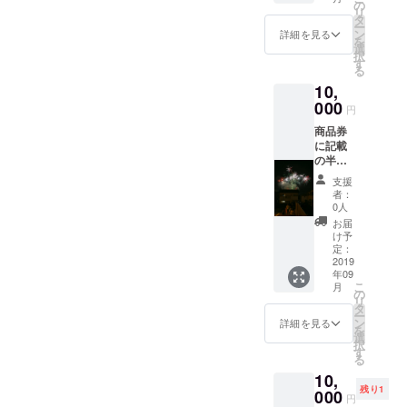
た1000
の
リ
円ほど
タ
ー
のパ
ン
詳細を見る
を
フェを
選
択
提供さ
す
る
せてい
10,
ただき
ます。
000
円
オー
商品券
ダーメ
に記載
イドパ
の半田
フェの
図書館
完成で
支援
前通り
す！
者：
商店街
0人
加盟店
お届
舗にて
け予
お使い
定：
いただ
2019
年09
けま
こ
月
す。
の
リ
（ロー
タ
ー
ソンの
ン
詳細を見る
を
ぞく）
選
択
す
る
10,
残り1
000
円