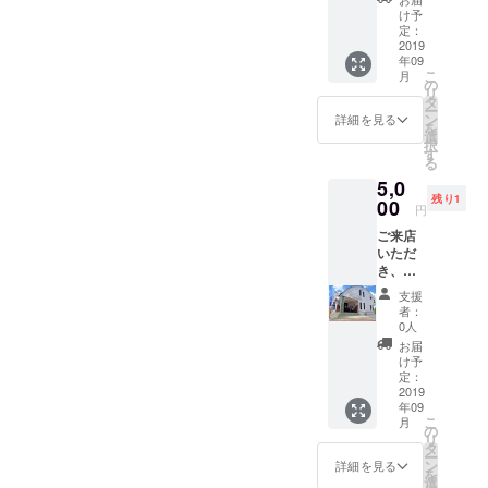
たい思いで頑張ります！！
舗にて
け予
お使い
定：
いただ
2019
年09
けま
こ
月
す。
の
リ
（ロー
タ
ー
ソンの
ン
詳細を見る
を
ぞく）
選
択
す
る
5,0
残り1
00
円
ご来店
いただ
き、通
常の体
支援
験レッ
者：
スンと
0人
は違
お届
う、30
け予
分ほど
定：
のレッ
2019
年09
スンメ
こ
月
ニュー
の
リ
を提供
タ
ー
しま
ン
詳細を見る
を
す。こ
選