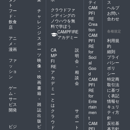
ティ
ス
ト
CAM
ヘルプ
クラウドファ
フー
チ
PFI
お問い
ンディングの
ド・
ャ
RE
合わせ
ノウハウを無
飲食
レ
Crea
料で学ぼう
店
ン
tion
各種規定
CAMPFIRE
ジ
CAM
アカデミー
アニ
ス
利用規
PFI
メ・
ポ
約
RE
漫画
ー
CA
説
細則
for
ツ
MP
明
プライ
Soci
ファ
映
FI
会
バシー
al
ッ
像
RE
・
ポリ
Goo
ショ
・
ア
相
シー
d
ン
映
カ
談
特定商
CAM
画
デ
会
取引法
PFI
ゲー
書
ミ
に基づ
RE
ム・
籍
ー
く表記
for
サー
・
と
情報セ
Ente
ビス
雑
は
キュリ
rtain
開発
誌
ク
サ
ティ方
men
出
ラ
ポ
針
t
版
ウ
ー
反社基
CAM
ビジ
ビ
ド
ト
本方針
PFI