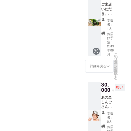
ご来店
いただ
き、
4000円
支援
ほどの
者：
オリジ
1人
ナル
お届
ウッド
け予
クラフ
定：
トを職
2019
年09
人さん
こ
月
の指導
の
リ
の下、
タ
ー
製作で
ン
詳細を見る
を
きま
選
択
す。記
す
る
念に残
30,
るクラ
残り1
フトを
000
円
いかが
あの楽
です
しんご
か。
さんは
予約殺
支援
到の人
者：
気整体
0人
師でも
お届
ありま
け予