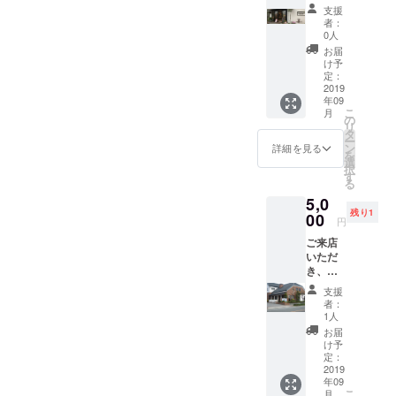
ラワー
楽しん
支援
アレン
でくだ
者：
ジメン
さい。
0人
トの作
お届
り方を
け予
定員さ
定：
んが丁
2019
年09
寧に教
こ
月
えま
の
リ
す。
タ
ー
2000円
ン
詳細を見る
を
ほどの
選
択
オリジ
す
る
ナルフ
5,0
ラワー
残り1
アレン
00
円
ジメン
ご来店
トの完
いただ
成です♪
き、そ
の時に
支援
ある食
者：
材やパ
1人
ティシ
お届
エのお
け予
ススメ
定：
の食材
2019
年09
を使っ
こ
月