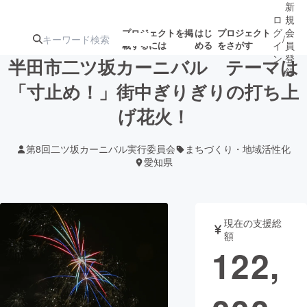
新
ロ
規
グ
会
プロジェクトを掲
はじ
プロジェクト
/
載するには
める
をさがす
イ
員
ン
登
半田市二ツ坂カーニバル テーマは
録
「寸止め！」街中ぎりぎりの打ち上
げ花火！
人気のプロ
注目のリ
注目の新着プロ
募集終了が近いプ
もうすぐ公開
ジェクト
ターン
ジェクト
ロジェクト
されます
第8回二ツ坂カーニバル実行委員会
まちづくり・地域活性化
愛知県
アート・写真
音楽
テクノロジー・ガジェット
ゲーム・サ
現在の支援総
額
122,
映像・映画
書籍・雑誌
ビジネス・起業
チャレンジ