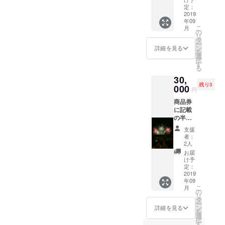
すが、
定：
その施
2019
年09
術を15
こ
月
分受け
の
リ
る事が
タ
ー
出来ま
ン
詳細を見る
を
す。
選
択
カーニ
す
る
バル2日
30,
目であ
残り3
る9月8
000
円
日の15
商品券
時くら
に記載
いに、
の半田
特設会
図書館
場にて
支援
前通り
行いま
者：
商店街
す。 ※
2人
加盟店
主催
お届
舗にて
者・天
け予
お使い
候・ゲ
定：
いただ
2019
ストの
年09
けま
都合に
こ
月
す。
より中
の
リ
（ロー
止に
タ
ー
ソンの
なった
ン
詳細を見る
を
ぞく）
場合
選
択
読み上
は、
す