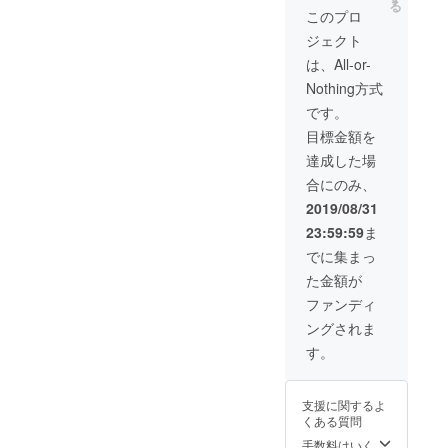
る
げる
30000
このプロ
メッ
円の費
ジェクト
セージ
用をお
は花火
返しし
は、All-or-
観覧車
ます。
Nothing方式
のみな
さまに
です。
受け入
目標金額を
れられ
る内容
達成した場
であ
合にのみ、
り、30
秒100文
2019/08/31
字以内
23:59:59
ま
のもの
とさせ
でに集まっ
てくだ
た金額が
さい。
詳しく
ファンディ
はご相
ングされま
談に応
じま
す。
す。
支援に関するよ
くある質問
手数料はいく