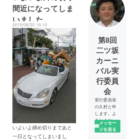
間近になってしま
いました。
2019/08/30 16:10
第8回
二ツ坂
カーニ
バル実
行委員
会
実行委員長
の久村と申
します。よ
ろしくお願
メッセー
いいたしま
いよいよ締め切りまであと
ジを送る
す。
一日となってしまいまし