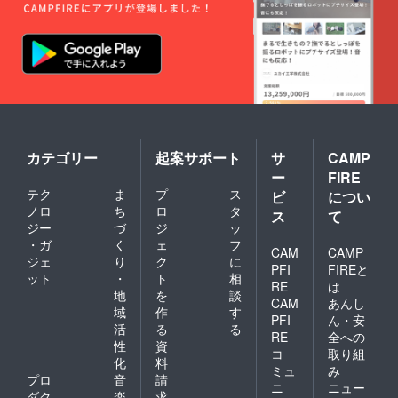
カテゴリー
起案サポート
サ
CAMP
ー
FIRE
テク
ま
プ
ス
ビ
につい
ノロ
ち
ロ
タ
ス
て
ジー
づ
ジ
ッ
・ガ
く
ェ
フ
CAM
CAMP
ジェ
り
ク
に
PFI
FIREと
ット
・
ト
相
RE
は
地
を
談
CAM
あんし
域
作
す
PFI
ん・安
活
る
る
RE
全への
性
資
コ
取り組
化
料
ミュ
み
プロ
音
請
ニ
ニュー
ダク
楽
求