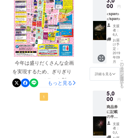
3,0
すので引き続き応援よろし
る美味
00
張っていま
円
しい
くお願いします
す。
<span>
フード
</span>
をお楽
しみい
支援
ただけ
者：
ます。
6人
お届
け予
定：
2019
年09
こ
月
今年は盛りだくさんな企画
の
リ
タ
を実現するため、ぎりぎり
ー
ン
詳細を見る
を
選
までかかってチラシを製作
択
もっと見る
す
る
していました。例年に比べ
5,0
お化け屋敷や子どもたちが
1
00
円
遊べるブースなど商店街エ
商品券
に記載
リアはパンパン状態になっ
の半田
図書館
ております。あとはみんな
支援
前通り
者：
と一緒に花火で盛り上がり
商店街
0人
加盟店
お届