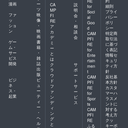
約
RE
漫画
ー
CA
説
細則
for
ツ
MP
明
プライ
Soci
ファ
映
FI
会
バシー
al
ッ
像
RE
・
ポリ
Goo
ショ
・
ア
相
シー
d
ン
映
カ
談
特定商
CAM
画
デ
会
取引法
PFI
ゲー
書
ミ
に基づ
RE
ム・
籍
ー
く表記
for
サー
・
と
情報セ
Ente
ビス
雑
は
キュリ
rtain
開発
誌
ク
サ
ティ方
men
出
ラ
ポ
針
t
版
ウ
ー
反社基
CAM
ビジ
ビ
ド
ト
本方針
PFI
ネ
ュ
フ
サ
カスタ
RE
ス・
ー
ァ
ー
マーハ
for
起業
テ
ン
ビ
ラスメ
Spor
ィ
デ
ス
ントに
ts
ー
ィ
対する
CAM
・
ン
考え方
PFI
ヘ
グ
クッ
RE
ル
と
キーポ
ふる