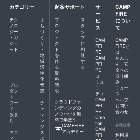
カテゴリー
起案サポート
サ
CAMP
ー
FIRE
テク
ま
プ
ス
ビ
につい
ノロ
ち
ロ
タ
ス
て
ジー
づ
ジ
ッ
・ガ
く
ェ
フ
CAM
CAMP
ジェ
り
ク
に
PFI
FIREと
ット
・
ト
相
RE
は
地
を
談
CAM
あんし
域
作
す
PFI
ん・安
活
る
る
RE
全への
性
資
コ
取り組
化
料
ミュ
み
プロ
音
請
ニ
ニュー
ダク
楽
求
ティ
ス
ト
CAM
ヘルプ
クラウドファ
フー
チ
PFI
お問い
ンディングの
ド・
ャ
RE
合わせ
ノウハウを無
飲食
レ
Crea
料で学ぼう
店
ン
tion
各種規定
CAMPFIRE
ジ
CAM
アカデミー
アニ
ス
利用規
PFI
メ・
ポ