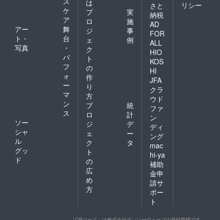
ス
は
リシー
さと
ケ
プ
実
納税
ア
ロ
施
AD
アー
舞
ジ
事
FOR
ト・
台
ェ
例
ALL
写真
・
ク
HIO
パ
ト
KOS
フ
の
HI
ォ
作
JFA
ー
り
クラ
マ
方
ウド
ン
プ
統
ファ
ス
ロ
計
ン
ソー
ジ
デ
ディ
シャ
ェ
ー
ング
ル
ク
タ
mac
グッ
ト
hi-ya
ド
の
補助
広
金申
め
請サ
方
ポー
ト
「QRコード」は株式会社デンソーウェーブの登録商標です。