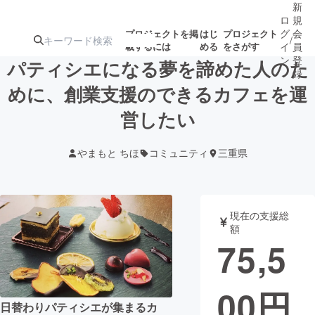
新
ロ
規
グ
会
プロジェクトを掲
はじ
プロジェクト
/
載するには
める
をさがす
イ
員
ン
登
パティシエになる夢を諦めた人のた
録
めに、創業支援のできるカフェを運
営したい
人気のプロ
注目のリ
注目の新着プロ
募集終了が近いプ
もうすぐ公開
ジェクト
ターン
ジェクト
ロジェクト
されます
やまもと ちほ
コミュニティ
三重県
アート・写真
音楽
現在の支援総
テクノロジー・ガジェット
ゲーム・サ
額
75,5
映像・映画
書籍・雑誌
00
円
ビジネス・起業
チャレンジ
日替わりパティシエが集まるカ