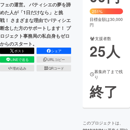
フェの運営。 パティシエの夢を諦
まちづくり・地域活性化
251%
めた人が「1日だけなら」と挑
目標金額は30,000
戦！ さまざまな理由でパティシエ
円
断念した方のサポートします！ プ
CAMPFIRE for Social Good
CAMPFIRE Creation
ロジェクト事務局の私自身もゼロ
CAMPFIREふるさと納税
machi-ya
コミュニティ
支援者数
からのスタート。
25
人
ポスト
シェア
LINEで送る
URLコピー
埋め込み
QRコード
募集終了まで残
り
終了
このプロジェクトは、