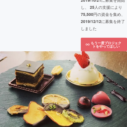
2019/10/21
に募集を開始
し、
25
人の支援により
75,500
円の資金を集め、
2019/12/12
に募集を終了
しました
もう一度プロジェク
トをやってほしい