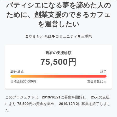
パティシエになる夢を諦めた人の
ために、創業支援のできるカフェ
を運営したい
やまもと ちほ
コミュニティ
三重県
現在の支援総額
75,500
円
終了
251
%達成
目標金額
30,000
円
支援者数
25
人
このプロジェクトは、
2019/10/21
に募集を開始し、
25
人の支援
により
75,500
円の資金を集め、
2019/12/12
に募集を終了しまし
た