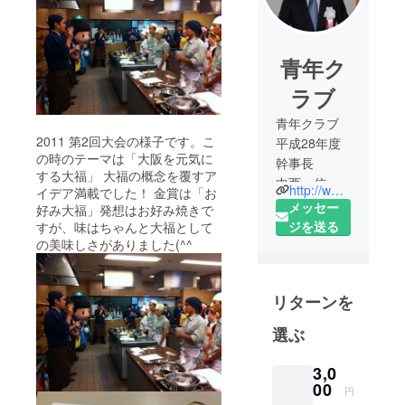
青年ク
ラブ
青年クラブ
2011 第2回大会の様子です。こ
平成28年度
の時のテーマは「大阪を元気に
幹事長
する大福」 大福の概念を覆すア
中西 信治
http://www.osaka-wagashi.com
イデア満載でした！ 金賞は「お
まだまだ若
メッセー
好み大福」発想はお好み焼きで
輩者で修行
ジを送る
すが、味はちゃんと大福として
中の身では
の美味しさがありました(^^
ございます
が、これま
リターンを
で私を支
え、育てて
選ぶ
下さった和
菓子業界の
3,0
方々に少し
00
円
でも恩返し