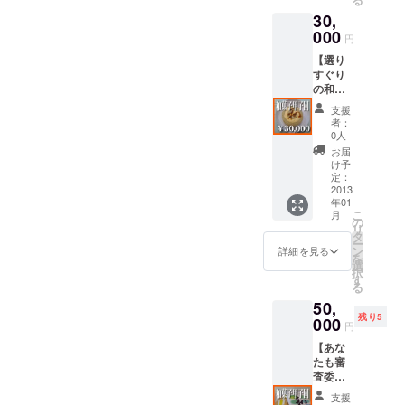
名前の
観覧権
30,
掲載
をお付
■開催報
000
けしま
円
告書と
す。高
【選り
ダイ
校生達
すぐり
ジェス
の本気
の和菓
トＤＶ
の和菓
子職人
Ｄの送
子作り
支援
の作る
付 ■和
をせひ
者：
オリジ
菓子甲
直接ご
0人
ナル和
子園決
覧に
お届
菓子・
勝観覧
なって
け予
オリジ
権 ■
定：
下さ
ナルＴ
2013
大阪の
い。
年01
シャツ
名店！
こ
月
の進
和菓子
の
リ
呈】 ■
詰め合
タ
ー
お礼
わせ
ン
詳細を見る
を
メール
セット
選
択
■青年ク
＊詰め
す
る
ラブＨ
合わせ
50,
Ｐ・Ｆ
セット
残り5
Ｂにお
000
参加和
円
名前の
菓子店
【あな
掲載
一覧＊
たも審
■開催報
御菓子
査委員
告書 ■
司 柏屋
に！】
ダイ
葛城堂
支援
■ お礼