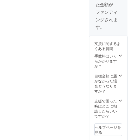
参加和
た金額が
シャツ
菓子店
の進呈
一覧＊
ファンディ
■ 一般
御菓子
ングされま
審査委
司 柏屋
員権 ※
葛城堂
す。
ご希望
御菓子
の場
處 絹笠
合、和
菓子処
支援に関するよ
菓子甲
ふる里
くある質問
子園当
御菓子
日一般
司 吉乃
手数料はいく
審査委
屋 和菓
らかかります
員とし
子工房
か？
て審査
あん庵
に参加
その他
目標金額に届
してい
かなかった場
ただけ
合どうなりま
ます。
すか？
出品作
品」・
支援で困った
優勝作
時はどこに相
品も全
談したらいい
て召し
ですか？
上がっ
て頂け
ヘルプページを
ます。
見る
（定数5
名先着