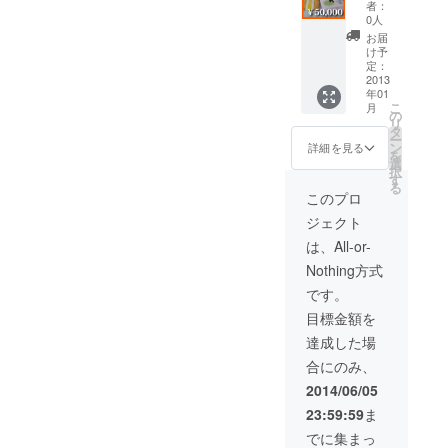
ジェス
御菓子
者：
メール
トＤＶ
處 絹笠
0人
■ 青年
Ｄの送
菓子処
お届
クラブ
付 ■
ふる里
け予
ＨＰ・
和菓子
定：
御菓子
ＦＢに
2013
甲子園
司 吉乃
年01
お名前
決勝観
屋 和菓
こ
月
の掲
覧権 ■
の
子工房
リ
載 ■
大阪の
タ
あん庵
ー
開催報
名店！
ン
その他
詳細を見る
を
告書 ■
和菓子
選
択
ダイ
詰め合
す
る
ジェス
わせ
このプロ
トＤＶ
セット
ジェクト
Ｄの送
■和菓子
付 ■
甲子園
は、All-or-
和菓子
オリジ
Nothing方式
甲子園
ナル菓
決勝観
子の進
です。
覧権 ■
呈（非
目標金額を
和菓子
売品）
甲子園
■オリジ
達成した場
オリジ
ナルＴ
合にのみ、
ナル菓
シャツ
子の進
の進呈
2014/06/05
呈（非
＊詰め
23:59:59
ま
売品）
合わせ
■オリジ
セット
でに集まっ
ナルＴ