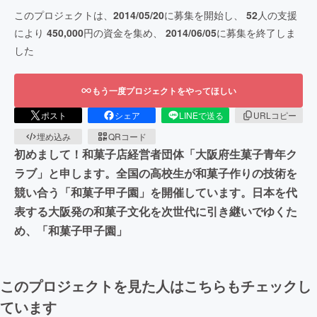
このプロジェクトは、
2014/05/20
に募集を開始し、
52
人の支援
により
450,000
円の資金を集め、
2014/06/05
に募集を終了しま
した
もう一度プロジェクトをやってほしい
ポスト
シェア
LINEで送る
URLコピー
埋め込み
QRコード
初めまして！和菓子店経営者団体「大阪府生菓子青年ク
ラブ」と申します。全国の高校生が和菓子作りの技術を
競い合う「和菓子甲子園」を開催しています。日本を代
表する大阪発の和菓子文化を次世代に引き継いでゆくた
め、「和菓子甲子園」
このプロジェクトを見た人はこちらもチェックし
ています