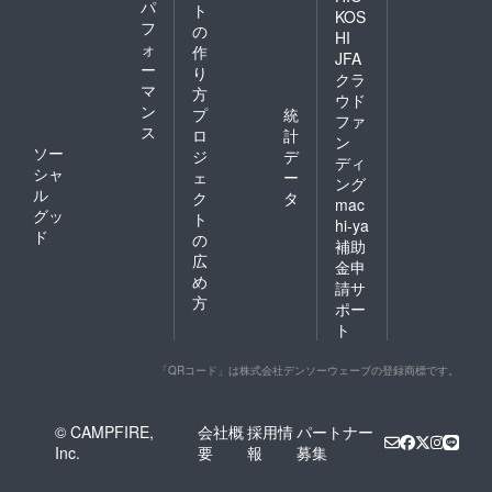
パ
ト
KOS
フ
の
HI
ォ
作
JFA
ー
り
クラ
マ
方
ウド
ン
プ
統
ファ
ス
ロ
計
ン
ソー
ジ
デ
ディ
シャ
ェ
ー
ング
ル
ク
タ
mac
グッ
ト
hi-ya
ド
の
補助
広
金申
め
請サ
方
ポー
ト
「QRコード」は株式会社デンソーウェーブの登録商標です。
© CAMPFIRE,
会社概
採用情
パートナー
Inc.
要
報
募集