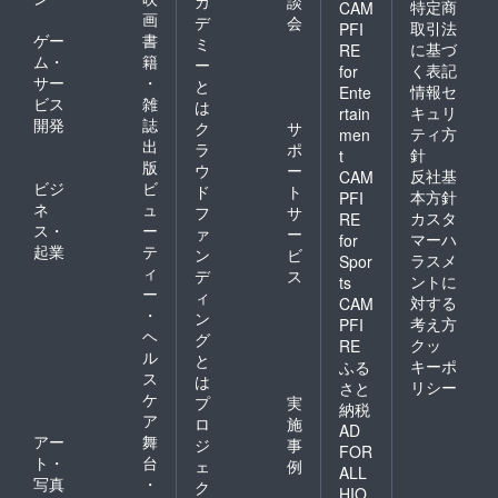
カ
談
特定商
CAM
画
デ
会
取引法
PFI
ゲー
書
ミ
に基づ
RE
ム・
籍
ー
く表記
for
サー
・
と
情報セ
Ente
ビス
雑
は
キュリ
rtain
開発
誌
ク
サ
ティ方
men
出
ラ
ポ
針
t
版
ウ
ー
反社基
CAM
ビジ
ビ
ド
ト
本方針
PFI
ネ
ュ
フ
サ
カスタ
RE
ス・
ー
ァ
ー
マーハ
for
起業
テ
ン
ビ
ラスメ
Spor
ィ
デ
ス
ントに
ts
ー
ィ
対する
CAM
・
ン
考え方
PFI
ヘ
グ
クッ
RE
ル
と
キーポ
ふる
ス
は
リシー
さと
ケ
プ
実
納税
ア
ロ
施
AD
アー
舞
ジ
事
FOR
ト・
台
ェ
例
ALL
写真
・
ク
HIO