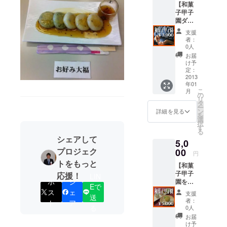
【和菓
をするべく
子甲子
懸命に勤め
園ダイ
ジェス
て参る所存
支援
トDVD
者：
です。
エンド
0人
ロール
大阪府生菓
お届
にご協
け予
子青年クラ
賛のお
定：
ブは 昭和36
名前掲
2013
年01
載！】
年11月16
こ
月
■お礼
の
日、次世代
リ
メール
タ
ー
の相互親睦
■青年ク
ン
詳細を見る
を
ラブＨ
選
と健全なる
択
Ｐ・Ｆ
す
る
心身の練成
Ｂにお
シェアして
5,0
名前の
向上のた
掲載
プロジェク
00
円
め、親組合
■開催報
トをもっと
である大阪
【和菓
告書 ■
子甲子
ダイ
応援！
LIN
府生菓子協
ポ
シ
園を見
ジェス
Eで
同組合の青
に行こ
トＤＶ
ス
ェ
支援
送
う！】
年部として
Ｄの送
者：
ト
ア
■ お礼
付
る
0人
当クラブが
メール
お届
設立致しま
■ 青年
け予