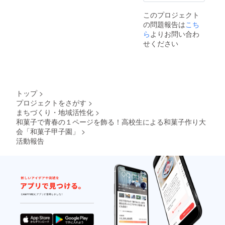
順） ※
このプロジェクト
ただ
の問題報告は
こち
し、出
場者の
ら
よりお問い合わ
関係者
せください
は審査
員にな
ること
は出来
ません
のでご
トップ
>
注意く
プロジェクトをさがす
>
ださ
まちづくり・地域活性化
>
い。ま
た、
和菓子で青春の１ページを飾る！高校生による和菓子作り大
2014/8/
会「和菓子甲子園」
>
22 大阪
活動報告
あべの
辻製菓
専門学
校に朝9
時頃～
夕方4時
頃まで
自力参
加出来
る方に
限らせ