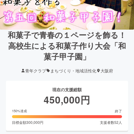
和菓子で青春の１ページを飾る！
高校生による和菓子作り大会「和
菓子甲子園」
青年クラブ
まちづくり・地域活性化
大阪府
現在の支援総額
450,000
円
終了
150
%達成
目標金額
300,000
円
支援者数
52
人