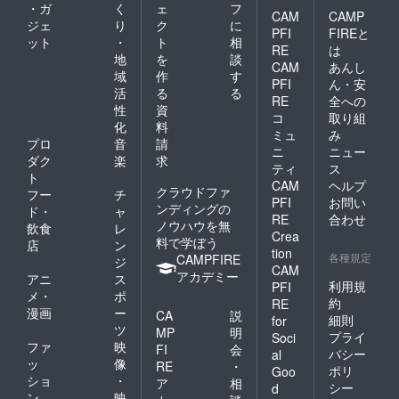
・ガ
く
ェ
フ
CAM
CAMP
ジェ
り
ク
に
PFI
FIREと
ット
・
ト
相
RE
は
地
を
談
CAM
あんし
域
作
す
PFI
ん・安
活
る
る
RE
全への
性
資
コ
取り組
化
料
ミュ
み
プロ
音
請
ニ
ニュー
ダク
楽
求
ティ
ス
ト
CAM
ヘルプ
クラウドファ
フー
チ
PFI
お問い
ンディングの
ド・
ャ
RE
合わせ
ノウハウを無
飲食
レ
Crea
料で学ぼう
店
ン
tion
各種規定
CAMPFIRE
ジ
CAM
アカデミー
アニ
ス
利用規
PFI
メ・
ポ
約
RE
漫画
ー
CA
説
細則
for
ツ
MP
明
プライ
Soci
ファ
映
FI
会
バシー
al
ッ
像
RE
・
ポリ
Goo
ショ
・
ア
相
シー
d
ン
映