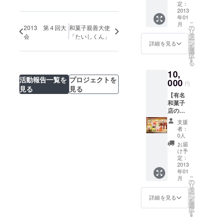
クラブ
定：
した。今年
ＨＰ・
2013
設立55周年
年01
ＦＢに
こ
月
を迎えま
お名前
の
2013 第４回大
和菓子親善大使
リ
の掲
タ
会
「たいしくん」
ー
載 ■
ン
詳細を見る
を
開催報
選
択
告書 ■
す
る
ダイ
10,
ジェス
活動報告一覧を
プロジェクトを
トＤＶ
000
円
Ｄの送
見る
見る
【有名
付 ■和
和菓子
菓子甲
店の和
子園決
菓子詰
勝観覧
支援
め合わ
権 ※通
者：
せをお
常、和
0人
付けし
菓子甲
お届
ま
子園は
け予
す！】
一般公
定：
■ お礼
2013
開され
年01
のメー
ており
こ
月
ル ■青
ません
の
リ
年クラ
が、支
タ
ー
ブＨ
援者様
ン
詳細を見る
を
Ｐ・Ｆ
には特
選
択
Ｂにお
別枠で
す
る