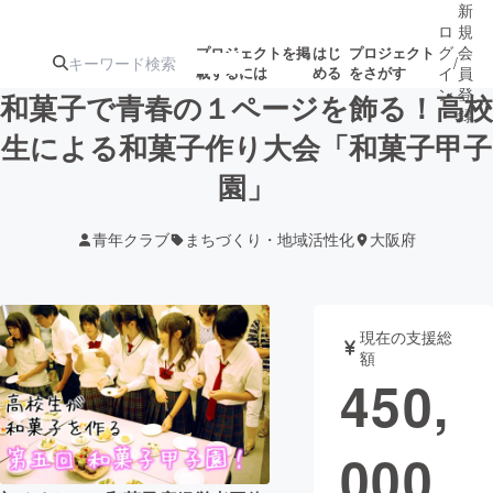
新
ロ
規
グ
会
プロジェクトを掲
はじ
プロジェクト
/
載するには
める
をさがす
イ
員
ン
登
和菓子で青春の１ページを飾る！高校
録
生による和菓子作り大会「和菓子甲子
園」
人気のプロ
注目のリ
注目の新着プロ
募集終了が近いプ
もうすぐ公開
ジェクト
ターン
ジェクト
ロジェクト
されます
青年クラブ
まちづくり・地域活性化
大阪府
アート・写真
音楽
現在の支援総
テクノロジー・ガジェット
ゲーム・サ
額
450,
映像・映画
書籍・雑誌
000
ビジネス・起業
チャレンジ