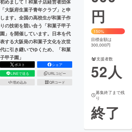
初めまして！和菓子店経営者団体
円
「大阪府生菓子青年クラブ」と申
まちづくり・地域活性化
します。全国の高校生が和菓子作
りの技術を競い合う「和菓子甲子
CAMPFIRE for Social Good
CAMPFIRE Creation
150%
園」を開催しています。日本を代
CAMPFIREふるさと納税
machi-ya
コミュニティ
目標金額は
表する大阪発の和菓子文化を次世
300,000円
代に引き継いでゆくため、「和菓
子甲子園」
支援者数
52
人
ポスト
シェア
LINEで送る
URLコピー
埋め込み
QRコード
募集終了まで残
り
終了