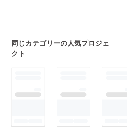
スタッフの加藤です。
年末年始は、実家に帰
り家族で過ごすご家庭
も多い中 実家のない
シングルマザー親子は
同じカテゴリーの人気プロジェ
経済的にもゆとりはな
く どこに行くことも
クト
なく小さな部屋で過ご
しています。 「せっ
かくのお正月、丹波篠
山の古民家で子どもた
ちに楽しい思い出を
作ってもらいたい！」
と当プロジェクトを立
ち上げさせていただき
ました。 家庭的な雰
囲気もある古民家で雪