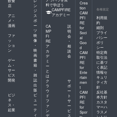
飲食
レ
Crea
料で学ぼう
店
ン
tion
各種規定
CAMPFIRE
ジ
CAM
アカデミー
アニ
ス
利用規
PFI
メ・
ポ
約
RE
漫画
ー
CA
説
細則
for
ツ
MP
明
プライ
Soci
ファ
映
FI
会
バシー
al
ッ
像
RE
・
ポリ
Goo
ショ
・
ア
相
シー
d
ン
映
カ
談
特定商
CAM
画
デ
会
取引法
PFI
ゲー
書
ミ
に基づ
RE
ム・
籍
ー
く表記
for
サー
・
と
情報セ
Ente
ビス
雑
は
キュリ
rtain
開発
誌
ク
サ
ティ方
men
出
ラ
ポ
針
t
版
ウ
ー
反社基
CAM
ビジ
ビ
ド
ト
本方針
PFI
ネ
ュ
フ
サ
カスタ
RE
ス・
ー
ァ
ー
マーハ
for
起業
テ
ン
ビ
ラスメ
Spor
ィ
デ
ス
ントに
ts