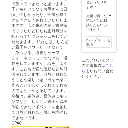
合どうなりま
で作っていきたいと思います。
すか？
子どもだけでなくお母さんは日
頃、忙しかったり、部屋が狭く
支援で困った
きゅうきゅうされていたりしま
時はどこに相
すので、広く眺めの良い古民家
談したらいい
ですか？
でゆったりとしたお正月気分を
味わってリフレッシュをしてい
ヘルプページを
ただきます。 私たちは、しんど
見る
い親子をアウトリーチなどで
「みつける」必要なセーフ
ティーネットに「つなげる」活
このプロジェクト
動をしていますが、心を「ほぐ
の問題報告は
こち
す」ことも大切な活動だと常日
ら
よりお問い合わ
頃感じています。自然と触れ合
せください
うことや楽しい思い出を一緒に
作ることで心がほぐれてくれる
のではないかと感じています。
今後は、春休み、夏休みにキャ
ンプなど、しんどい親子が普段
体験できないイベントを企画し
て自然と触れ合う機会を増やし
てきたいです。
CPAO