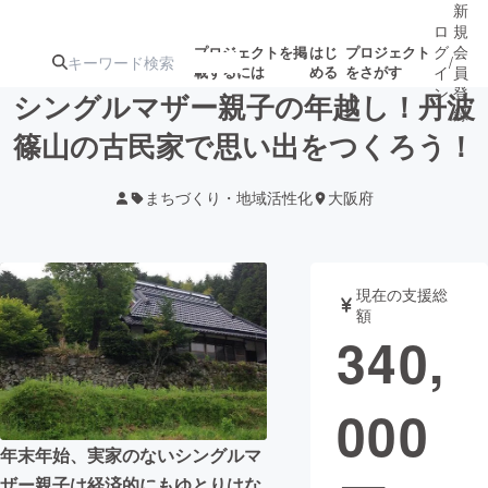
新
ロ
規
グ
会
プロジェクトを掲
はじ
プロジェクト
/
載するには
める
をさがす
イ
員
ン
登
シングルマザー親子の年越し！丹波
録
篠山の古民家で思い出をつくろう！
人気のプロ
注目のリ
注目の新着プロ
募集終了が近いプ
もうすぐ公開
まちづくり・地域活性化
大阪府
ジェクト
ターン
ジェクト
ロジェクト
されます
アート・写真
音楽
現在の支援総
額
340,
テクノロジー・ガジェット
ゲーム・サ
000
映像・映画
書籍・雑誌
年末年始、実家のないシングルマ
ビジネス・起業
チャレンジ
ザー親子は経済的にもゆとりはな