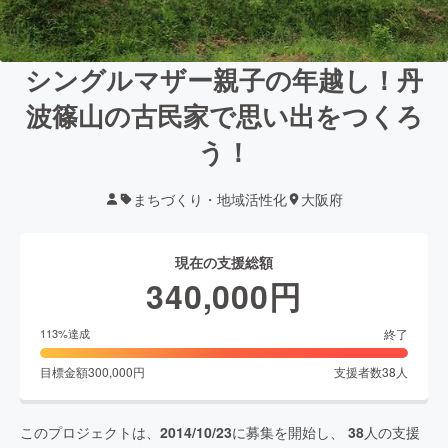
シングルマザー親子の年越し！丹
波篠山の古民家で思い出をつくろ
う！
まちづくり・地域活性化
大阪府
現在の支援総額
340,000
円
終了
113
%達成
目標金額
300,000
円
支援者数
38
人
このプロジェクトは、
2014/10/23
に募集を開始し、
38
人の支援