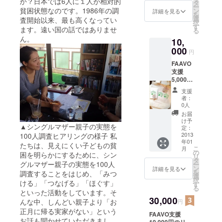
か？日本では6人に１人が相対的
CPAO
タ
ー
勉強会
貧困状態なのです。1986年の調
ン
詳細を見る
を
参加チ
選
査開始以来、最も高くなってい
択
ケット
す
ます。遠い国の話ではありませ
る
・HPに
ん。
10,
お名前
掲載 ※
000
円
大阪で
FAAVO
の
支援
CPAO
5,000円
勉強会
のリ
詳細は
支援
ターン
本文内
者：
品に加
に記載
0人
え、 ・
お届
エコ
け予
▲シングルマザー親子の実態を
バッグ
定：
・レ
2013
100人調査ヒアリングの様子 私
年01
ター
たちは、見えにくい子どもの貧
こ
月
セット
の
困を明らかにするために、シン
リ
※詳細は
タ
グルマザー親子の実態を100人
ー
本文内
ン
詳細を見る
を
調査することをはじめ、「みつ
に記載
選
択
ける」「つなげる」「ほぐす」
す
る
といった活動をしています。そ
30,000
んな中、しんどい親子より「お
円
正月に帰る実家がない」という
FAAVO支援
お話も聞かせていただきまし