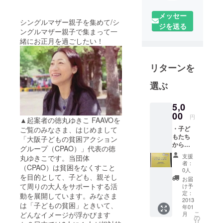
メッセー
シングルマザー親子を集めて/シ
ジを送る
ングルマザー親子で集まって一
緒にお正月を過ごしたい！
リターンを
選ぶ
5,0
00
円
▲起案者の徳丸ゆきこ FAAVOを
・子ど
ご覧のみなさま、はじめまして
もたち
「大阪子どもの貧困アクション
からの
グループ（CPAO）」代表の徳
年賀
支援
丸ゆきこです。当団体
状 ・
者：
（CPAO）は貧困をなくすこと
シング
0人
を目的として、子ども、親そし
ルマ
お届
ザー100
て周りの大人をサポートする活
け予
人調査
定：
動を展開しています。みなさま
レポー
2013
は「子どもの貧困」ときいて、
年01
ト ・大
こ
どんなイメージが浮かびます
月
阪での
の
リ