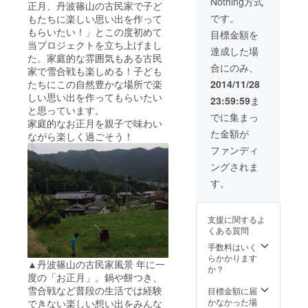
Nothing方式
正月、丹波篠山の古民家で子ど
です。
もたちに楽しい思い出を作って
もらいたい！」とこの度初めて
目標金額を
当プロジェクトを立ち上げまし
達成した場
た。家庭的な雰囲気もある古民
合にのみ、
家で雪合戦も楽しめる！子ども
たちにこの自然豊かな場所で楽
2014/11/28
しい思い出を作ってもらいたい
23:59:59
ま
と思っています。
でに集まっ
家庭的なお正月を親子で味わい
た金額が
ながら楽しく過ごそう！
ファンディ
ングされま
す。
支援に関するよ
くある質問
手数料はいく
らかかります
▲丹波篠山の古民家風景 年に一
か？
度の「お正月」。鍋や餅つき、
雪合戦など普段の生活では経験
目標金額に届
かなかった場
できない楽しい想い出をみんな