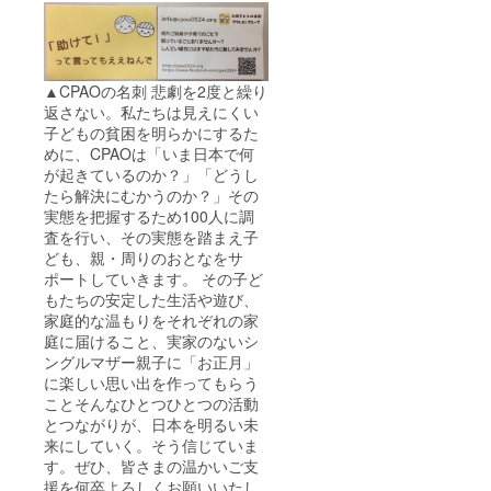
▲CPAOの名刺 悲劇を2度と繰り
返さない。私たちは見えにくい
子どもの貧困を明らかにするた
めに、CPAOは「いま日本で何
が起きているのか？」「どうし
たら解決にむかうのか？」その
実態を把握するため100人に調
査を行い、その実態を踏まえ子
ども、親・周りのおとなをサ
ポートしていきます。 その子ど
もたちの安定した生活や遊び、
家庭的な温もりをそれぞれの家
庭に届けること、実家のないシ
ングルマザー親子に「お正月」
に楽しい思い出を作ってもらう
ことそんなひとつひとつの活動
とつながりが、日本を明るい未
来にしていく。そう信じていま
す。ぜひ、皆さまの温かいご支
援を何卒よろしくお願いいたし