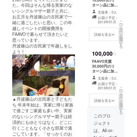
10,000円のリ
た。今回はそんな帰る実家のな
ターン品に加
え、 ・丹波での
いシングルマザー親子と共に、
支援者：0人
CPAO勉強会参
お正月を丹波篠山の古民家で一
お届け予定：
加チケット ※勉
こ
緒に過ごしたいと思い、この年
2013年01月
の
強会詳細は本文
リ
越しイベントの開催費用を
タ
内に記載
ー
FAAVOで募らせて頂きたいと
ン
詳細を見る
を
選
思っています。
択
す
丹波篠山の古民家で年越しをし
る
よう！
100,000
円
FAAVO支援
30,000円のリ
ターン品に加
え、 ・徳丸ゆき
支援者：0人
この出張講演 ※
お届け予定：
出張講演詳細は
こ
2013年01月
の
本文内に記載
リ
タ
ー
▲丹波篠山の古民家と子どもた
ン
詳細を見る
を
ち 年末年始は、実家に帰り家族
選
択
す
で過ごすご家庭も多い中、実家
る
このプロ
のないシングルマザー親子は経
済的にもゆとりはなく、どこに
ジェクト
行くこともなく小さな部屋で過
は、All-or-
ごしています。「せっかくのお