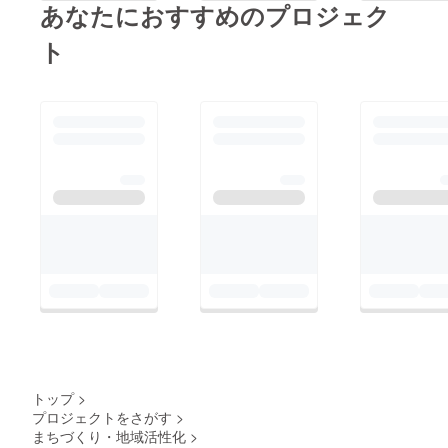
合戦も楽しめる！ 子
あなたにおすすめのプロジェク
どもたちにこの自然豊
ト
かな場所で楽しい思い
出を作ってもらいたい
と思っています。 ぜ
ひ、皆さんのご支援で
子どもたちに家庭的で
楽しいお正月を実現さ
せてください。 よろ
しくお願いします。
トップ
>
プロジェクトをさがす
>
まちづくり・地域活性化
>