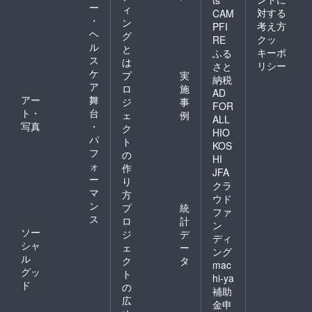
ー
ィ
対する
CAM
・
ン
考え方
PFI
ヘ
グ
クッ
RE
ル
と
キーポ
ふる
ス
は
リシー
さと
ケ
プ
実
納税
ア
ロ
施
AD
アー
舞
ジ
事
FOR
ト・
台
ェ
例
ALL
写真
・
ク
HIO
パ
ト
KOS
フ
の
HI
ォ
作
JFA
ー
り
クラ
マ
方
ウド
ン
プ
統
ファ
ス
ロ
計
ン
ソー
ジ
デ
ディ
シャ
ェ
ー
ング
ル
ク
タ
mac
グッ
ト
hi-ya
ド
の
補助
広
金申