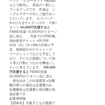
バッグ ・レターセット ※勉強会
などで販売し、資金の一部にし
ているグッズです。作成は、シ
ングルマザーの方にご協力をい
ただいています。 エコバッグ：
A４が入るサイズ ハガキ：５枚1
セット
30,000円支援すると
FAAVO支援 10,000円のリターン
品に加え、 ・丹波でのCPAO勉
強会参加チケット ※2015年
3/22（日）10-15時の日帰り予
定。団体紹介やゲストトーク、
ワークショップなども予定して
おり、子どもの貧困について知
り考え行動につながる機会にし
たいと考えています。
100,000
円支援すると
FAAVO支援
30,000円のリターン品に加え、
・徳丸ゆきこの出張講演 ※近畿
圏日帰りの場合は交通費のみ、
近畿圏外は交通費と宿泊費が別
途必要です。
起案者情報
【団体名】大阪子どもの貧困ア