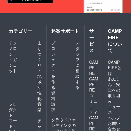
カテゴリー
起案サポート
サ
CAMP
ー
FIRE
テク
ま
プ
ス
ビ
につい
ノロ
ち
ロ
タ
ス
て
ジー
づ
ジ
ッ
・ガ
く
ェ
フ
CAM
CAMP
ジェ
り
ク
に
PFI
FIREと
ット
・
ト
相
RE
は
地
を
談
CAM
あんし
域
作
す
PFI
ん・安
活
る
る
RE
全への
性
資
コ
取り組
化
料
ミュ
み
プロ
音
請
ニ
ニュー
ダク
楽
求
ティ
ス
ト
CAM
ヘルプ
クラウドファ
フー
チ
PFI
お問い
ンディングの
ド・
ャ
RE
合わせ
ノウハウを無