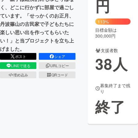
円
く、どこに行かずに部屋で過ごし
まちづくり・地域活性化
ています。「せっかくのお正月、
113%
丹波篠山の古民家で子どもたちに
目標金額は
CAMPFIRE for Social Good
CAMPFIRE Creation
楽しい思い出を作ってもらいた
300,000円
CAMPFIREふるさと納税
machi-ya
コミュニティ
い！」と当プロジェクトを立ち上
げました。
支援者数
38
人
ポスト
シェア
LINEで送る
URLコピー
埋め込み
QRコード
募集終了まで残
り
終了