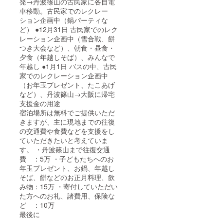
発→丹波篠山の古民家に各自電
車移動。古民家でのレクレー
ション企画中（鍋パーティな
ど） ●12月31日 古民家でのレク
レーション企画中（雪合戦、餅
つき大会など）、朝食・昼食・
夕食（年越しそば）、みんなで
年越し ●1月1日 バスの中、古民
家でのレクレーション企画中
（お年玉プレゼント、たこあげ
など）、丹波篠山→大阪に帰宅
支援金の用途
宿泊場所は無料でご提供いただ
きますが、主に現地までの往復
の交通費や食費などを支援をし
ていただきたいと考えていま
す。 ・丹波篠山まで往復交通
費 ：5万 ・子どもたちへのお
年玉プレゼント、お鍋、年越し
そば、餅などのお正月料理、飲
み物：15万 ・寄付していただい
た方へのお礼、諸費用、保険な
ど ：10万
最後に