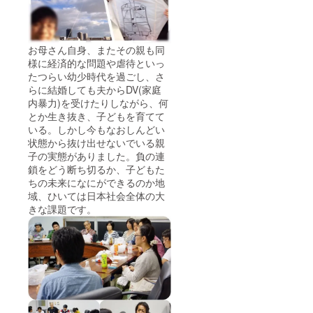
お母さん自身、またその親も同
様に経済的な問題や虐待といっ
たつらい幼少時代を過ごし、さ
らに結婚しても夫からDV(家庭
内暴力)を受けたりしながら、何
とか生き抜き、子どもを育てて
いる。しかし今もなおしんどい
状態から抜け出せないでいる親
子の実態がありました。負の連
鎖をどう断ち切るか、子どもた
ちの未来になにができるのか地
域、ひいては日本社会全体の大
きな課題です。