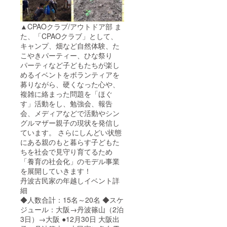
▲CPAOクラブ/アウトドア部 ま
た、「CPAOクラブ」として、
キャンプ、畑など自然体験、た
こやきパーティー、ひな祭り
パーティなど子どもたちが楽し
めるイベントをボランティアを
募りながら、硬くなった心や、
複雑に絡まった問題を「ほぐ
す」活動をし、勉強会、報告
会、メディアなどで活動やシン
グルマザー親子の現状を発信し
ています。 さらにしんどい状態
にある親のもと暮らす子どもた
ちを社会で見守り育てるため
「養育の社会化」のモデル事業
を展開していきます！
丹波古民家の年越しイベント詳
細
◆人数合計：15名～20名 ◆スケ
ジュール：大阪→丹波篠山（2泊
3日）→大阪 ●12月30日 大阪出