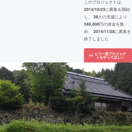
このプロジェクトは、
2014/10/23
に募集を開始
し、
38
人の支援により
340,000
円の資金を集
め、
2014/11/28
に募集を
終了しました
もう一度プロジェク
トをやってほしい