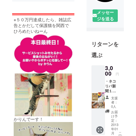
メッセー
ジを送る
※５０万円達成したら、雑誌広
告とかだして保護猫を関西で
ひろめたいねーん
リターンを
選ぶ
3,0
00
円
・ネコ
リパ新
聞１
号 ２
支援
号ご自
者：
宅まで
0人
お届け
お届
・ネコ
け予
かりんでーす！
ブロマ
定：
イド
2013
年01
（人気
こ
月
大阪ネ
の