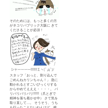
ご了承
も記載
くださ
いま
せ。 ※
交通費
はお客
そのためには、もっと多くの方
様負担
がネコリパブリック大阪に きて
※詳細は
くださることが必須！
本文に
も記載
スタッフ「おっと、割り込んで
ごめんねカリンちゃん！」 急に
動かれるとすごいびっくりする
からやめてえええ・・・・。 バ
リバリバリバリ!!!!!!（爪とぎで
精神を落ち着かせ中） さて気を
取り直して…。 そうそう、うち
も行ったことないねんけど、岐