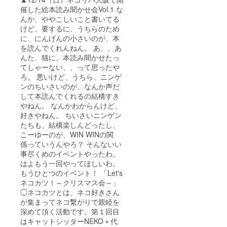
催した絵本読み聞かせ会Vol.1 な
んか、ややこしいこと書いてる
けど、要するに、うちらのため
に、にんげんの小さいのが、本
を読んでくれんねん。 あ、、あ
んた、猫に、本読み聞かせたっ
てしゃーない、、って思ったや
ろ。 悪いけど、うちら、ニンゲ
ンのちいさいのが、なんか声だ
して本読んでくれるの結構すき
やねん。 なんかわからんけど、
好きやねん。 ちいさいニンゲン
たちも、結構楽しんどったし、
こーゆーのが、WIN WINの関
係っていうんやろ？ そんないい
事尽くめのイベントやったわ。
はよもう一回やってほしいわ。
もうひとつのイベント！ 「Let's
ネコカツ！～クリスマス会～」
◯ネコカツとは、ネコ好きさん
が集まってネコ繋がりで親睦を
深めて頂く活動です。第１回目
はキャットシッターNEKO＋代