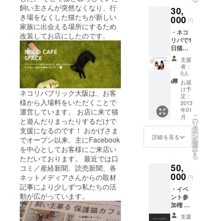
個詰め
題）」
を決死
飼い主さんが突然なくなり、行
30,
合わせ
（※独り
の覚悟
き場をなくした猫たちが新しい
とは】
000
身ス
円
（←こ
系列店
家族に出会える場所にするため
タッフ
こ重
・ネコ
のベー
改装してお店にしたのです。
も参加
要）で
リパで1
グル店
いたし
ぎゅっ
日猫ま
エルク
ますが
と握っ
みれ体
アトロ
ご了承
支援
てから
験 ・首
ギャッ
くださ
者：
ペンを
相
ツのも
0人
いま
とって
（オー
ちもち
せ。）
お届
書い
ナー）
ベーグ
け予
、ネコ
ネコリパブリック大阪は、お客
た、間
もしく
ル詰合
定：
リパ男
接サイ
様から入場料をいただくことで
は官房
2013
せ。は
祭り?メ
ン。
年01
運営しています。 お店に来て猫
長官に
ちみつ
ンズ
こ
月
よる岐
くる
と遊んだりまったりするだけで
の
だって
リ
阜プチ
み、抹
タ
支援になるのです！ おかげさま
にゃん
ー
観光ガ
茶ホワ
ン
詳細を見る
にゃん
でオープン以来、主にFacebook
を
イド付
イト
選
したい?
択
を中心としてお客様にご来店い
き ・姉
チョ
す
（仮
る
ただいております。 最近では口
妹店、
コ、
題）」
50,
サムシ
コミ／産経新聞、読売新聞、各
チーズ
（※いず
ン
000
やW
ネットメディアさんからの取材
れも1
円
ニュー
チョコ
月?2月
記事により少しずつ私たちの活
・イベ
ヨーク
などな
開催予
動が広がっています。
ント参
のラン
ど、お
定。随
加権 ・
チ付き
店や楽
時
ネコリ
【ネコ
天
facebo
支援
パブ