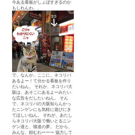
今ある看板がしょぼすぎるのか
もしれんわ。。
で、なんか、ここに、ネコリパ
あるよー！て分かる看板を作り
たいねん。 それか、ネコリパ大
阪は、あそこにあるよーみたい
な広告をだしたいねん。 そん
で、ネコリパの大阪知らんかっ
たニンゲンにも気軽に遊びにき
てほしいねん。 それが、あたし
らネコリパ大阪で働いとるニン
ゲン達と、猫達の夢。 だから、
みんな、頼むわーーー 協力して