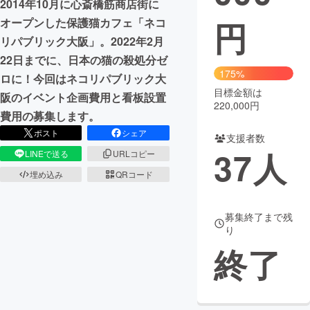
2014年10月に心斎橋筋商店街に
円
オープンした保護猫カフェ「ネコ
まちづくり・地域活性化
リパブリック大阪」。2022年2月
22日までに、日本の猫の殺処分ゼ
CAMPFIRE for Social Good
CAMPFIRE Creation
175%
ロに！今回はネコリパブリック大
CAMPFIREふるさと納税
machi-ya
コミュニティ
目標金額は
阪のイベント企画費用と看板設置
220,000円
費用の募集します。
ポスト
シェア
支援者数
37
人
LINEで送る
URLコピー
埋め込み
QRコード
募集終了まで残
り
終了