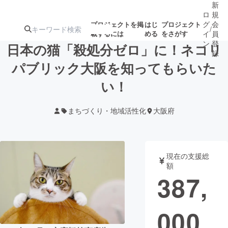
新
ロ
規
グ
会
プロジェクトを掲
はじ
プロジェクト
/
載するには
める
をさがす
イ
員
ン
登
日本の猫「殺処分ゼロ」に！ネコリ
録
パブリック大阪を知ってもらいた
い！
人気のプロ
注目のリ
注目の新着プロ
募集終了が近いプ
もうすぐ公開
ジェクト
ターン
ジェクト
ロジェクト
されます
まちづくり・地域活性化
大阪府
アート・写真
音楽
現在の支援総
テクノロジー・ガジェット
ゲーム・サ
額
387,
映像・映画
書籍・雑誌
000
ビジネス・起業
チャレンジ