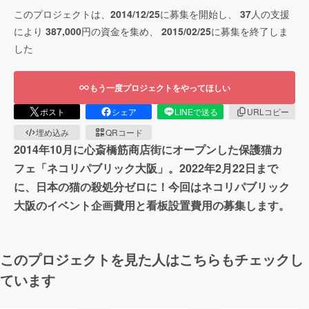
このプロジェクトは、
2014/12/25
に募集を開始し、
37
人の支援
により
387,000
円の資金を集め、
2015/02/25
に募集を終了しま
した
もう一度プロジェクトをやってほしい
ポスト
シェア
LINEで送る
URLコピー
埋め込み
QRコード
2014年10月に心斎橋筋商店街にオープンした保護猫カ
フェ「ネコリパブリック大阪」。2022年2月22日まで
に、日本の猫の殺処分ゼロに！今回はネコリパブリック
大阪のイベント企画費用と看板設置費用の募集します。
このプロジェクトを見た人はこちらもチェックし
ています