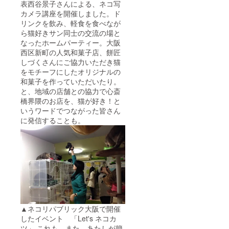
表西谷景子さんによる、ネコ写
カメラ講座を開催しました。ド
リンクを飲み、軽食を食べなが
ら猫好きサン同士の交流の場と
なったホームパーティー。大阪
西区新町の人気和菓子店、餅匠
しづくさんにご協力いただき猫
をモチーフにしたオリジナルの
和菓子を作っていただいたり。
と、地域の店舗との協力で心斎
橋界隈のお店を、猫が好き！と
いうワードでつながった皆さん
に発信することも。
▲ネコリパブリック大阪で開催
したイベント 「Let's ネコカ
ツ」 これも、また、あたしが簡