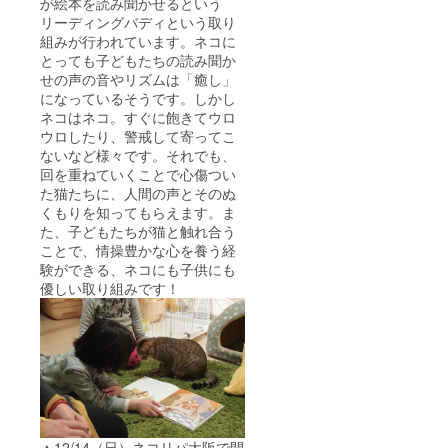
が絵本を読み聞かせるという
リーディングバディという取り
組みが行われています。ネコに
とっても子どもたちの読み聞か
せの声の音やリズムは「癒し」
になっているそうです。しかし
ネコはネコ。すぐに飽きてウロ
ウロしたり、警戒して寄ってこ
ないなど様々です。それでも、
回を重ねていくことで心傷つい
た猫たちに、人間の声とそのぬ
くもりを知ってもらえます。ま
た、子どもたちが猫と触れ合う
ことで、情操豊かな心を養う経
験ができる、ネコにも子供にも
優しい取り組みです！
▲12/14（日）ネコリパ大阪で開