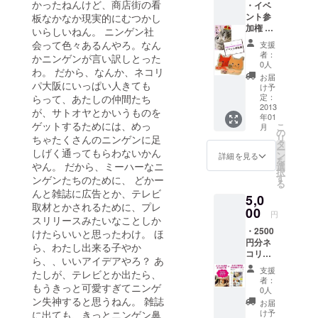
かったねんけど、商店街の看
・イベ
ための
屋利用
ント参
板なかなか現実的にむつかし
代理購
券と
加権 ・
入で
いらしいねん。 ニンゲン社
は】 30
ネコブ
す。
分
会って色々あるんやろ。なん
支援
ロマイ
￥1,100
者：
かニンゲンが言い訳しとった
ド ・
の猫部
0人
わ。 だから、なんか、ネコリ
クッ
屋利用
お届
パ大阪にいっぱい人きても
キーま
料が無
け予
たはラ
定：
らって、あたしの仲間たち
料とな
スク
2013
る奇跡
が、サトオヤとかいうものを
年01
【イベ
のチ
ゲットするためには、めっ
こ
月
ント参
の
ケッ
リ
ちゃたくさんのニンゲンに足
加権と
タ
ト。こ
ー
しげく通ってもらわないかん
は】 今
ン
んな風
詳細を見る
を
回達成
やん。 だから、ミーハーなニ
選
にネコ
択
したら
す
と遊ん
ンゲンたちのために、 どかー
る
定期開
だりす
んと雑誌に広告とか、テレビ
5,0
催でき
ること
取材とかされるために、プレ
る！！
00
が支援
円
スリリースみたいなことしか
「絵本
になる
・2500
読み聞
けたらいいと思ったわけ。 ほ
の！？
円分ネ
かせ
ら、わたし出来る子やか
え？
コリパ
会」ま
グッズ
ら、、いいアイデアやろ？ あ
楽天市
たは
を買っ
支援
たしが、テレビとか出たら、
場店で
「Let's
ても支
者：
もうきっと可愛すぎてニンゲ
使える
ネコカ
0人
援！？
クーポ
ン失神すると思うねん。 雑誌
ツ」。
すごい
お届
ン ・
はたま
け予
に出ても、きっとニンゲン鼻
ね、わ