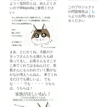
長官に
キー、
よう！塩対応とは、めんどくさ
る強者
よる岐
または
このプロジェクト
いのでWikipediaご参照くださ
に強者
阜プチ
ラス
の問題報告は
こち
返
観光ガ
い）
ク！猫
し！！
ら
よりお問い合わ
イド付
ボック
※ご利用
きにつ
せください
スは広
いただ
いて】
げると
けない
プチ観
猫の体
場合が
光ガイ
になる
稀にご
ドを務
とい
ざいま
めます
う、空
す。例
首相
き箱に
えば、
（オー
なって
「ネコ
ナー河
まあ、とにかくね、大阪のス
からも
リパ海
瀬）ま
優秀な
タッフさんたちも猫たちも頑
外ツ
たは官
奇跡の
張ってるし、お客さんもそこそ
アー?外
房長官
アイテ
国のね
こ来てくれてはるねんけど、里
（オー
ム！な
こを体
ナーの
親さんにもらわれていく数がな
んてお
験しよ
右腕）
かなか増えへんねん。 来てくれ
得すぎ
う?」な
および
る3点
るだけでも嬉しいよ。 でも
どのイ
観光先
セッ
な・・・ でも・・・・ うちら
ベント
はお選
ト！！
は、うちらは！
が開催
びいた
！！！
された
だけま
※詳細は
場合な
せんの
本文に
ど。 ※
で、こ
も記載
詳細は
れまた
本文に