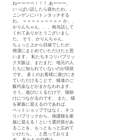
ねーーーー！！！ あーーー、
いっぱい話したら疲れたわ。。
ニンゲンにバトンタッチする
わ。 ＝＝＝＝＝＝＝＝＝ か、、
かりんちゃん、、、相当話して
くれてありがとうございまし
た。 そう、かりんちゃん、
ちょっと上から目線でしたが、
簡潔にまとめていただけたと思
います。 私たちネコリパブリッ
ク大阪は、まだまだ、地元の人
たちに知られていないのが現状
です。 多くのお客様に遊びにき
ていただけることで、猫達のご
飯代金などがまかなわれます。
そう。遊びにくるだけで、猫助
けにつながるのです。 また、猫
を家族に迎えるのであれば、
ペットショップではなく、ネコ
リパブリックから、保護猫を家
族に迎える！という選択肢があ
ることを、もっともっと広めて
いけたら、、と思っておりま
す。 私たちの目標は、