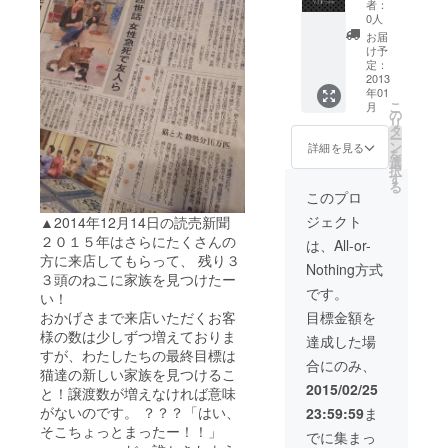
リパで1
ショッ
者：
okにて
リック
日猫ま
プで大
0人
告知）
カード
みれ体
人気の
お届
など、
（発行
験と
ベーグ
け予
女性も
日より
は】 ネ
定：
ルを10
男性も
２年間
2013
コリパ
点詰合
お楽し
年01
有効）
大阪&岐
せにし
みいた
こ
月
・ネコ
阜で、
の
てお届
だける
リ
リパ大
丸1日好
タ
け！ 間
イベン
ー
阪、岐
きなだ
ン
違いな
詳細を見る
トをご
を
阜の猫
け猫ま
選
くおい
用
択
部屋利
みれで
す
しいや
意！！
る
用無料
過ごし
つ。で
このプロ
な、
【ネコ
ていた
す！ ※
な、
ジェクト
▲2014年12月14日の読売新聞
リパブ
だける
詳細は
な、な
リック
２０１５年はさらにたくさんの
権利で
本文に
は、All-or-
んと！
カード
す。 大
方に来店してもらって、 残り３
も記載
そのう
Nothing方式
（発行
阪店、
３頭のねこに家族を見つけたー
ちの1回
日より
岐阜
です。
好きな
い！
２年間
店、両
イベン
おかげさまで来店いただくお客
目標金額を
有効）
方にそ
トに無
様の数は少しずつ増えておりま
とは】
れぞれ1
達成した場
料で参
ネコリ
日、好
すが、わたしたちの最終目標は
加でき
合にのみ、
パブ
きなだ
猫達の新しい家族を見つけるこ
る、こ
リック
け滞在
2015/02/25
れまた
と！譲渡数が増えなければ意味
岐阜
してい
奇跡の
がないのです。 ？？？「はい、
23:59:59
ま
店、大
ただけ
権
そこちょっとまったー！！」
阪店2店
ます。
でに集まっ
利！！
舗共通