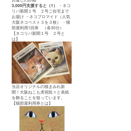
3,000円支援すると（1）
・ネコ
リパ新聞１号 ２号ご自宅まで
お届け ・ネコブロマイド（人気
大阪ネコベスト３を３枚） ・猫
部屋利用1回券 （各30分）
【ネコリパ新聞１号 ２号と
は】
当店オリジナルの猫まみれ新
聞！大阪ねこも虎視眈々と表紙
を飾ることを狙っています。
【猫部屋利用券とは】