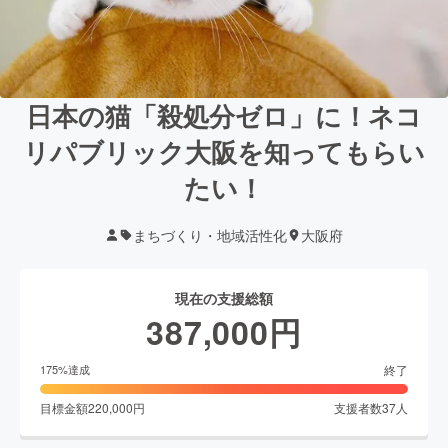
日本の猫「殺処分ゼロ」に！ネコ
リパブリック大阪を知ってもらい
たい！
まちづくり・地域活性化
大阪府
現在の支援総額
387,000
円
終了
175
%達成
目標金額
220,000
円
支援者数
37
人