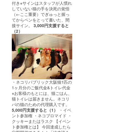
付き※サインはスタッフが人慣れ
していない猫の手を決死の覚悟
（←ここ重要）でぎゅっと握っ
てからペンをとって書いた、間
接サイン。
3,000円支援すると
（2）
・ネコリパブリック大阪猫1匹の
1ヶ月分のご飯代金&トイレ代金
※お客様のもとには、猫ごはん、
猫トイレは届きません。ネコリ
パの猫のための代理購入です。
5,000円支援すると（1）
・イベ
ント参加権 ・ネコブロマイド ・
クッキーまたはラスク 【イベン
ト参加権とは】 今回達成したら