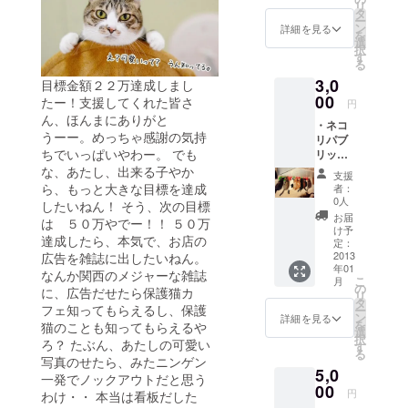
リ
コベス
タ
ー
ト３
ン
詳細を見る
を
３枚）
選
択
・猫部
す
る
屋利用1
3,0
回券
目標金額２２万達成しまし
30分
00
たー！支援してくれた皆さ
円
【ネコ
ん、ほんまにありがと
・ネコ
リパ新
うーー。めっちゃ感謝の気持
リパブ
聞１
ちでいっぱいやわー。 でも
リック
号 ２
大阪猫1
な、あたし、出来る子やか
号と
支援
匹の1ヶ
は】 当
ら、もっと大きな目標を達成
者：
月分の
店オリ
0人
したいねん！ そう、次の目標
ご飯代
ジナル
お届
は ５０万やでー！！ ５０万
金&トイ
の猫ま
け予
達成したら、本気で、お店の
レ代金
みれ新
定：
※お客様
2013
広告を雑誌に出したいねん。
聞！大
年01
のもと
阪ねこ
なんか関西のメジャーな雑誌
こ
月
には、
も虎視
の
に、広告だせたら保護猫カ
リ
猫ごは
眈々と
タ
フェ知ってもらえるし、保護
ー
ん、猫
表紙を
ン
詳細を見る
を
猫のことも知ってもらえるや
トイレ
飾るこ
選
択
ろ？ たぶん、あたしの可愛い
は届き
とを
す
る
ませ
狙って
写真のせたら、みたニンゲン
5,0
ん。ネ
いま
一発でノックアウトだと思う
コリパ
00
す。
円
わけ・・ 本当は看板だした
の猫の
【猫部