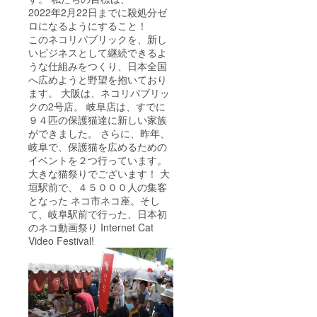
2022年2月22日までに殺処分ゼ
ロになるようにすること！
このネコリパブリックを、新し
いビジネスとして継続できるよ
うな仕組みをつくり、日本全国
へ広めようと野望を抱いており
ます。 大阪は、ネコリパブリッ
クの2号店。 岐阜店は、すでに
９４匹の保護猫達に新しい家族
ができました。 さらに、昨年、
岐阜で、保護猫を広めるための
イベントを２つ行っています。
大きな猫祭りでございます！ 大
垣駅前で、４５０００人の集客
となった ネコ市ネコ座。そし
て、岐阜駅前で行った、日本初
のネコ動画祭り Internet Cat
Video Festival!