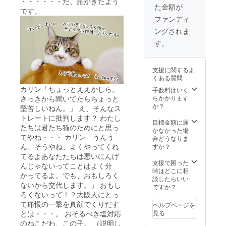
・・・・・・だ、誰かきたよう
その
しか
た金額が
ブラッ
間、ド
です。
し！目
クカー
リンク
ファンディ
標額に
ド。な
飲み放
達成し
ングされま
んと、
題付
なけれ
発行日
き！ さ
す。
ば、ス
より2年
らに岐
タッフ
間両店
阜で
のただ
舗の猫
は、岐
の妄想
支援に関するよ
部屋遊
阜城観
に終わ
くある質問
び放
光付
るとい
カリン「ちょっとええかしら。
題、ネ
き！ 首
手数料はいく
う切な
コリパ
相と官
さっきから聞いてたらちょっと
らかかります
さもブ
が主催
房長官
か？
堅苦しいねん。」 え、そんなス
レンド
するお
がご案
されて
トレートに批判します？ わたし
好きな
内しま
目標金額に届
いるイ
たちは君たち猫のためにと思っ
イベン
す。 姉
かなかった場
ベン
てやね・・・ カリン「うんう
トへ、
妹店サ
合どうなりま
ト参
無料で
ん、そうやね、よくやってくれ
ムシン
すか？
加権。
参加で
ニュー
てるよあなたたちは悪いにんげ
【クッ
きると
ヨーク
支援で困った
んじゃないってことはよく分
キーま
いう無
ランチ
時はどこに相
たはラ
かってるよ。でも、おもしろく
敵の
付 【首
談したらいい
スク】
ないから交代します。」 おもし
カード
相
ですか？
当店オ
を、
ろくないって！？大阪人にとっ
（オー
リジナ
50,000
ナー）
て痛恨の一撃を真顔でくりだす
ヘルプページを
ルの猫
円も支
もしく
とは・・・。 おそるべき塩対応
見る
の手
援して
は官房
クッ
のねこだわ、この子。 （説明し
くださ