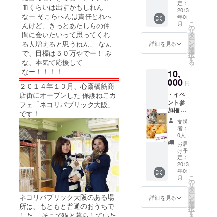
2500円
た今後
定：
たしも
血くらいは出すかもしれん
分ネコ
2013
企画さ
立派な
なー そこらへんは責任とれへ
年01
リパ大
れてい
支援者
こ
月
んけど、きっとあたしらの仲
阪のネ
るワー
の
じゃ
リ
コ達の
間に会いたいって思ってくれ
ク
タ
ん！の
ー
ご飯代
ショッ
ン
る人増えると思うねん、 なん
詳細を見る
体験
を
金 ※お
プ「手
選
枠。
で、目標は５０万やでー！ み
択
客様の
作り猫
す
【ネコ
な、本気で応援して
る
もとに
の手ア
ブロマ
なー！！！！
10,
は、猫
クリル
イドと
ごはん
000
たわし
は】 選
円
２０１４年１０月、心斎橋筋商
は届き
作
抜勝ち
店街にオープンした 保護ねこカ
・イベ
ませ
り」、
抜き
ント参
ん。ネ
フェ「ネコリパブリック大阪」
ネコ好
（ス
加権 ・
コリパ
き婚活
です！
タッフ
ネコブ
の猫の
「目を
の妄
支援
ロマイ
ための
覚ま
者：
想）上
ド ・
代理購
せ！！
0人
位3匹の
ベーグ
入で
ネコ好
お届
なま写
ル10個
す。
き男
け予
真。サ
詰め合
定：
子！ネ
イン付
わせ ・
2013
コ好き
き※サイ
年01
猫部屋
女子！?
ンはス
こ
月
利用1回
の
ネコは
タッフ
リ
券 30
タ
恋も運
が人慣
ー
分
ネコリパブリック大阪のある場
ン
んでく
詳細を見る
れして
を
【ベー
選
るかも?
所は、もともと普通のおうちで
いない
択
グル10
す
（仮
した。 そこで猫と暮らしていた
猫の手
る