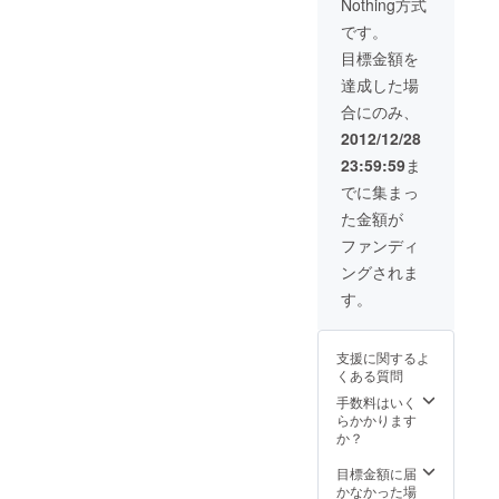
Nothing方式
んサイン入り写
CDセッ
真 ◎まるみ豚ギ
です。
ト＆香
フトセット（送
蓮さん
目標金額を
料込み5,000円相
サイン
当） …バラ
達成した場
入り写
（しゃぶしゃぶ
真 ◎ま
合にのみ、
用） …ロース
るみ豚
（厚切り） …
2012/12/28
ギフト
まるみハンバー
セット
23:59:59
ま
グ …粗挽きミ
（送料
ンチ ◎まるみ豚
でに集まっ
込み
を食べれる飲食
5,000円
た金額が
店で弊社にて、
相当）
お礼のおもてな
ファンディ
…バ
しをさせて頂き
ラ
ングされま
ます！是非お酒
（しゃ
を交えて語らい
す。
ぶしゃ
ましょう。 ※東
ぶ用）
京、大阪ではま
…
るみ豚を卸して
ロース
支援に関するよ
いる店舗に伺う
（厚切
くある質問
予定です。 ※伺
り）
手数料はいく
う先は、協同
…まる
らかかります
ファーム本社
みハン
か？
（宮崎県川南
バーグ
町）、宮崎市
…粗
目標金額に届
内、東京、大阪
挽きミ
かなかった場
に限ります。サ
ンチ