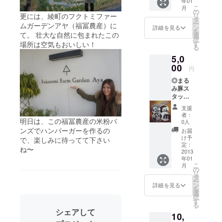
年01
み豚ス
産から加
こ
月
テッ
の
工・販売ま
更には、綾町のフクトミファー
リ
カー ◎
タ
ー
ムガーデンアヤ（福冨農産）に
で頑張って
まるみ
ン
詳細を見る
を
豚リー
て。 壮大な自然に包まれたこの
選
います！
択
フレッ
す
場所は空気もおいしい！
る
皆様、ぜひ
ト ◎ま
5,0
るみ豚
とも応援宜
缶バッ
00
円
しくお願い
ヂ１種
致します。
◎まる
類（種
み豚ス
類は選
タッフ
べませ
より、
ん）
支援
当日の
or
者：
画像つ
明日は、この福冨農産の米粉バ
まるみ
0人
きのサ
豚ハン
ンズでハンバーガーを作るの
お届
ンクス
バー
け予
で、楽しみに待ってて下さい
メール
ガー引
定：
ね〜
◎まる
2013
換券１
年01
み豚ス
枚
こ
月
テッ
の
リ
カー ◎
タ
ー
まるみ
ン
詳細を見る
を
豚リー
選
択
フレッ
す
る
ト ◎ま
シェアして
10,
るみ豚