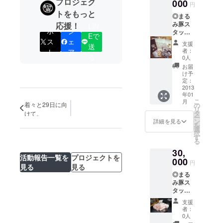
プロジェク
缶バッ
000
円
ヂ２種
トをもっと
◎まる
類 ◎ま
み豚ス
応援！
るみ豚
LIN
ポ
シ
タッフ
ワッペ
Eで
より、
ン2種
ス
ェ
支援
送
当日の
（種類
者：
ト
ア
画像つ
る
は選べ
0人
きのサ
ませ
お届
ンクス
ん）
け予
メール
or
定：
◎まる
2013
まるみ
年01
み豚ス
豚ハン
こ
月
テッ
着々と29日に向
バー
の
リ
カー ◎
ガー引
タ
けて。
ー
まるみ
換券３
ン
詳細を見る
を
豚リー
枚
選
択
フレッ
す
る
ト ◎ま
30,
るみ豚
活動報告一覧を
プロジェクトを
缶バッ
000
円
見る
見る
ヂ２種
◎まる
類 ◎ま
み豚ス
るみ豚
タッフ
ハン
より、
バー
支援
当日の
ガー引
者：
画像つ
換券５
0人
きのサ
枚