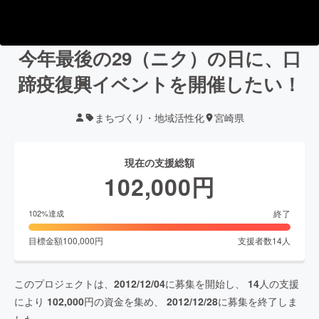
今年最後の29（ニク）の日に、口
蹄疫復興イベントを開催したい！
まちづくり・地域活性化
宮崎県
現在の支援総額
102,000
円
終了
102
%達成
目標金額
100,000
円
支援者数
14
人
このプロジェクトは、
2012/12/04
に募集を開始し、
14
人の支援
により
102,000
円の資金を集め、
2012/12/28
に募集を終了しま
した