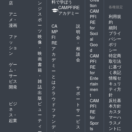
料で学ぼう
店
ン
tion
各種規定
CAMPFIRE
ジ
CAM
アカデミー
アニ
ス
利用規
PFI
メ・
ポ
約
RE
漫画
ー
CA
説
細則
for
ツ
MP
明
プライ
Soci
ファ
映
FI
会
バシー
al
ッ
像
RE
・
ポリ
Goo
ショ
・
ア
相
シー
d
ン
映
カ
談
特定商
CAM
画
デ
会
取引法
PFI
ゲー
書
ミ
に基づ
RE
ム・
籍
ー
く表記
for
サー
・
と
情報セ
Ente
ビス
雑
は
キュリ
rtain
開発
誌
ク
サ
ティ方
men
出
ラ
ポ
針
t
版
ウ
ー
反社基
CAM
ビジ
ビ
ド
ト
本方針
PFI
ネ
ュ
フ
サ
カスタ
RE
ス・
ー
ァ
ー
マーハ
for
起業
テ
ン
ビ
ラスメ
Spor
ィ
デ
ス
ントに
ts
ー