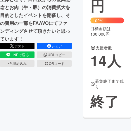
円
念とお肉（牛・豚）の消費拡大を
まちづくり・地域活性化
目的としたイベントを開催し、そ
102%
の費用の一部をFAAVOにてファ
目標金額は
CAMPFIRE for Social Good
CAMPFIRE Creation
ンディングさせて頂きたいと思っ
100,000円
CAMPFIREふるさと納税
machi-ya
コミュニティ
ています！
ポスト
シェア
支援者数
14
人
LINEで送る
URLコピー
埋め込み
QRコード
募集終了まで残
り
終了