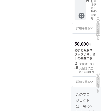
お届
ンクス
or
け予
メール
まるみ
定：
◎まる
2013
豚ワッ
年01
み豚ス
ペン全
こ
月
テッ
種類
の
リ
カー ◎
タ
ー
まるみ
ン
詳細を見る
を
豚リー
選
択
フレッ
す
る
ト ◎ま
50,000
るみ豚
円
缶バッ
◎まるみ豚ス
ヂ２種
タッフより、当
類 ◎ま
日の画像つきの
るみ豚
サンクスメール
ハン
支援者：0人
◎まるみ豚ス
バー
お届け予定：
テッカー ◎まる
ガー引
こ
2013年01月
の
み豚リーフレッ
換券５
リ
タ
ト ◎まるみ豚缶
枚
ー
ン
バッヂ２種類 ◎
詳細を見る
or
を
選
まるみ豚ハン
まるみ
択
す
バーガー引換券
豚ワッ
る
５枚 or ま
このプロ
ペン全
るみ豚ワッペン
種類 ◎
ジェクト
全種類 ◎香蓮さ
香蓮さ
んサイン入りCD
は、All-or-
んサイ
セット＆香蓮さ
ン入り