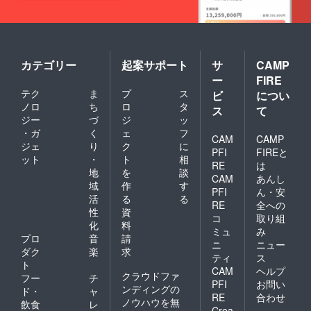
カテゴリー
起案サポート
サ
CAMP
ー
FIRE
テク
ま
プ
ス
ビ
につい
ノロ
ち
ロ
タ
ス
て
ジー
づ
ジ
ッ
・ガ
く
ェ
フ
CAM
CAMP
ジェ
り
ク
に
PFI
FIREと
ット
・
ト
相
RE
は
地
を
談
CAM
あんし
域
作
す
PFI
ん・安
活
る
る
RE
全への
性
資
コ
取り組
化
料
ミュ
み
プロ
音
請
ニ
ニュー
ダク
楽
求
ティ
ス
ト
CAM
ヘルプ
クラウドファ
フー
チ
PFI
お問い
ンディングの
ド・
ャ
RE
合わせ
ノウハウを無
飲食
レ
Crea