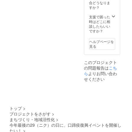
合どうなりま
ポーター様の現
すか？
地までの交通費
はご負担願いま
支援で困った
す。
時はどこに相
談したらいい
ですか？
ヘルプページを
見る
このプロジェクト
の問題報告は
こち
ら
よりお問い合わ
せください
トップ
>
プロジェクトをさがす
>
まちづくり・地域活性化
>
今年最後の29（ニク）の日に、口蹄疫復興イベントを開催し
たい！
>