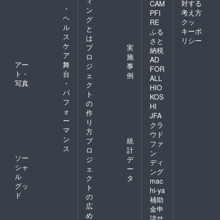
ィ
対する
CAM
・
ン
考え方
PFI
ヘ
グ
クッ
RE
ル
と
キーポ
ふる
ス
は
リシー
さと
ケ
プ
実
納税
ア
ロ
施
AD
アー
舞
ジ
事
FOR
ト・
台
ェ
例
ALL
写真
・
ク
HIO
パ
ト
KOS
フ
の
HI
ォ
作
JFA
ー
り
クラ
マ
方
ウド
ン
プ
統
ファ
ス
ロ
計
ン
ソー
ジ
デ
ディ
シャ
ェ
ー
ング
ル
ク
タ
mac
グッ
ト
hi-ya
ド
の
補助
広
金申
め
請サ