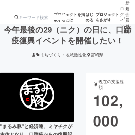
新
ロ
規
グ
会
プロジェクトを掲
はじ
プロジェクト
/
載するには
める
をさがす
イ
員
ン
登
今年最後の29（ニク）の日に、口蹄
録
疫復興イベントを開催したい！
人気のプロ
注目のリ
注目の新着プロ
募集終了が近いプ
もうすぐ公開
まちづくり・地域活性化
宮崎県
ジェクト
ターン
ジェクト
ロジェクト
されます
アート・写真
音楽
現在の支援総
額
102,
テクノロジー・ガジェット
ゲーム・サ
000
映像・映画
書籍・雑誌
"まるみ豚"と経済連、ミヤチクが
ビジネス・起業
チャレンジ
主体となり、口蹄疫からの復興記