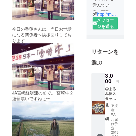
営んでい
る、有限会
http://marumiton.com
社協同
メッセー
ファームの
ジを送る
今日の香蓮さんは、当日お世話
銘柄豚「ま
になる関係者へ挨拶回りしてお
るみ豚（ま
ります
るみと
リターンを
ん）」で
す。
選ぶ
2010年口蹄
疫の被害に
3,0
あい、8,235
00
円
頭もの豚を
◎まる
失うも、翌
JA宮崎経済連の前で。 宮崎牛２
み豚ス
年9月には再
連覇凄いですねぇ〜
タッフ
より、
出荷を果た
支援
当日の
者：
す。
画像つ
0人
きのサ
若い社長と
お届
ンクス
け予
スタッフを
メール
定：
中心に、生
◎まる
2013