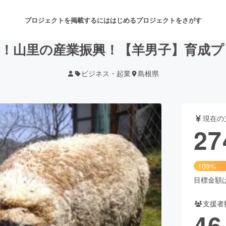
プロジェクトを掲載するには
はじめる
プロジェクトをさがす
！！山里の産業振興！【羊男子】育成プ
ビジネス・起業
島根県
注目のリターン
注目の新着プロジェクト
募集終了が近いプロジェクト
も
現在の
音楽
舞台・パフォーマンス
27
ゲーム・サービス開発
フード・飲食店
109%
書籍・雑誌出版
アニメ・漫画
目標金額は2
支援者
チャレンジ
ビューティー・ヘルスケ
46