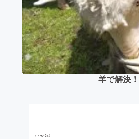
羊で解決
109
%達成