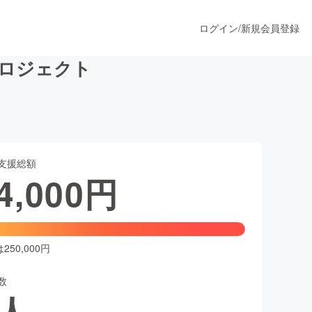
ログイン
/
新規会員登録
ロジェクト
うすぐ公開されます
支援総額
プロダクト
4,000
円
ファッション
スポーツ
50,000円
数
ア
ソーシャルグッド
人