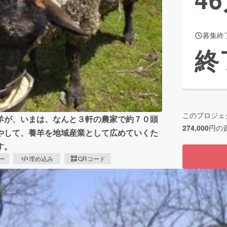
募集終
CAMPFIRE for Social Good
CAMPFIRE Creation
終
CAMPFIREふるさと納税
machi-ya
コミュニティ
このプロジェ
羊が、いまは、なんと３軒の農家で約７０頭
274,000
円の
やして、養羊を地域産業として広めていくた
す。
ピー
埋め込み
QRコード