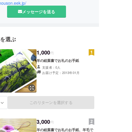
-nouson.eek.jp/
メッセージを送る
を選ぶ
1,000
円
羊の絵葉書でお礼のお手紙
支援者：0人
お届け予定：2013年01月
このリターンを選択する
る
3,000
円
羊の絵葉書でお礼のお手紙、羊毛で