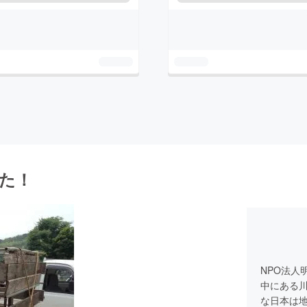
した！
NPO法人
中にある
な日本は