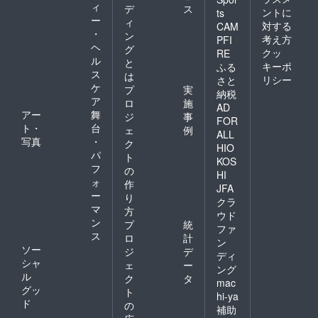
ィ
デ
ス
ントに
ts
ー
ィ
対する
CAM
・
ン
考え方
PFI
ヘ
グ
クッ
RE
ル
と
キーポ
ふる
ス
は
リシー
さと
ケ
プ
実
納税
ア
ロ
施
AD
アー
舞
ジ
事
FOR
ト・
台
ェ
例
ALL
写真
・
ク
HIO
パ
ト
KOS
フ
の
HI
ォ
作
JFA
ー
り
クラ
マ
方
ウド
ン
プ
統
ファ
ス
ロ
計
ン
ソー
ジ
デ
ディ
シャ
ェ
ー
ング
ル
ク
タ
mac
グッ
ト
hi-ya
ド
の
補助