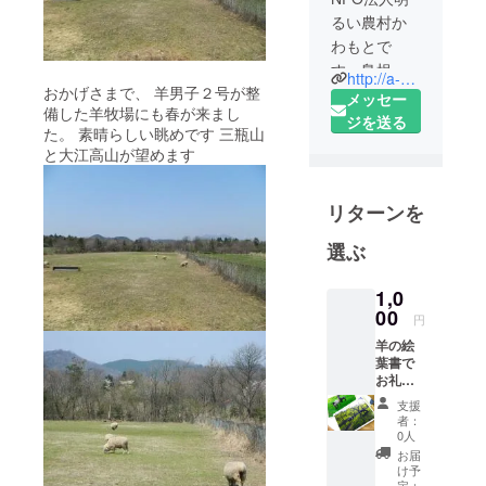
るい農村か
わもとで
す。島根県
http://a-nouson.eek.jp/
おかげさまで、 羊男子２号が整
の中国山地
メッセー
備した羊牧場にも春が来まし
の真ん中に
ジを送る
た。 素晴らしい眺めです 三瓶山
ある川本町
と大江高山が望めます
で地域活性
化活動に取
リターンを
り組んでい
ます。元気
選ぶ
な日本は地
方からと信
1,0
じ、老いも
00
円
若きも日々
羊の絵
奮闘中。
葉書で
お礼の
お手紙
支援
者：
0人
お届
け予
定：