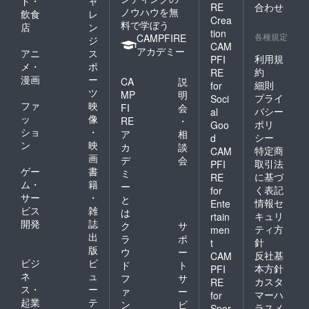
ド・
ャ
RE
合わせ
ノウハウを無
飲食
レ
Crea
料で学ぼう
店
ン
tion
各種規定
CAMPFIRE
ジ
CAM
アカデミー
アニ
ス
利用規
PFI
メ・
ポ
約
RE
漫画
ー
CA
説
細則
for
ツ
MP
明
プライ
Soci
ファ
映
FI
会
バシー
al
ッ
像
RE
・
ポリ
Goo
ショ
・
ア
相
シー
d
ン
映
カ
談
特定商
CAM
画
デ
会
取引法
PFI
ゲー
書
ミ
に基づ
RE
ム・
籍
ー
く表記
for
サー
・
と
情報セ
Ente
ビス
雑
は
キュリ
rtain
開発
誌
ク
サ
ティ方
men
出
ラ
ポ
針
t
版
ウ
ー
反社基
CAM
ビジ
ビ
ド
ト
本方針
PFI
ネ
ュ
フ
サ
カスタ
RE
ス・
ー
ァ
ー
マーハ
for
起業
テ
ン
ビ
ラスメ
Spor