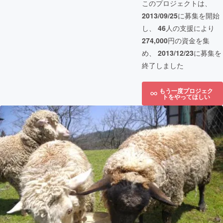
このプロジェクトは、
2013/09/25
に募集を開始
し、
46
人の支援により
274,000
円の資金を集
め、
2013/12/23
に募集を
終了しました
もう一度プロジェク
トをやってほしい