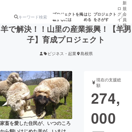
新
ロ
規
グ
会
プロジェクトを掲
はじ
プロジェクト
/
載するには
める
をさがす
イ
員
ン
登
羊で解決！！山里の産業振興！【羊男
録
子】育成プロジェクト
人気のプロ
注目のリ
注目の新着プロ
募集終了が近いプ
もうすぐ公開
ビジネス・起業
島根県
ジェクト
ターン
ジェクト
ロジェクト
されます
アート・写真
音楽
現在の支援総
額
274,
テクノロジー・ガジェット
ゲーム・サ
000
映像・映画
書籍・雑誌
家畜を愛した住民が、いつのころ
ビジネス・起業
チャレンジ
から飼いはじめた羊が、いまは、