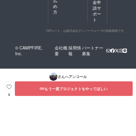
広
金申
め
請サ
方
ポー
ト
「QRコード」は株式会社デンソーウェーブの登録商標です。
© CAMPFIRE,
会社概
採用情
パートナー
Inc.
要
報
募集
さんへアンコール
もう一度プロジェクトをやってほしい
0