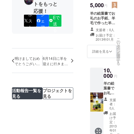
トをもっと
5,000
円
応援！
LIN
羊の絵葉書でお
ポ
シ
Eで
礼のお手紙、羊
ス
ェ
毛で作った羊毛
送
ト
ア
フェルトボール
る
支援者：0人
のストラップ、
お届け予定：
地元特産品
こ
2013年01月
の
リ
タ
ー
ン
詳細を見る
を
選
択
明けましておめ
6月14日に羊を
す
る
でとうございま
迎えに行きまし
10,
す
た！
000
円
羊の絵
葉書で
活動報告一覧を
プロジェクトを
お礼の
見る
見る
お手
支援
紙、羊
者：
毛で
0人
作った
お届
羊毛
け予
フェル
定：
トボー
2013
年01
ルのス