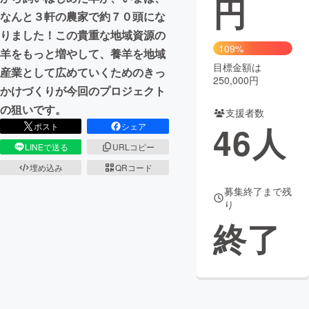
円
なんと３軒の農家で約７０頭にな
まちづくり・地域活性化
りました！この貴重な地域資源の
109%
羊をもっと増やして、養羊を地域
目標金額は
CAMPFIRE for Social Good
CAMPFIRE Creation
産業として広めていくためのきっ
250,000円
CAMPFIREふるさと納税
machi-ya
コミュニティ
かけづくりが今回のプロジェクト
の狙いです。
支援者数
46
人
ポスト
シェア
LINEで送る
URLコピー
埋め込み
QRコード
募集終了まで残
り
終了