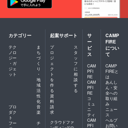
カテゴリー
起案サポート
サ
CAMP
ー
FIRE
テク
ま
プ
ス
ビ
につい
ノロ
ち
ロ
タ
ス
て
ジー
づ
ジ
ッ
・ガ
く
ェ
フ
CAM
CAMP
ジェ
り
ク
に
PFI
FIREと
ット
・
ト
相
RE
は
地
を
談
CAM
あんし
域
作
す
PFI
ん・安
活
る
る
RE
全への
性
資
コ
取り組
化
料
ミュ
み
プロ
音
請
ニ
ニュー
ダク
楽
求
ティ
ス
ト
CAM
ヘルプ
クラウドファ
フー
チ
PFI
お問い
ンディングの