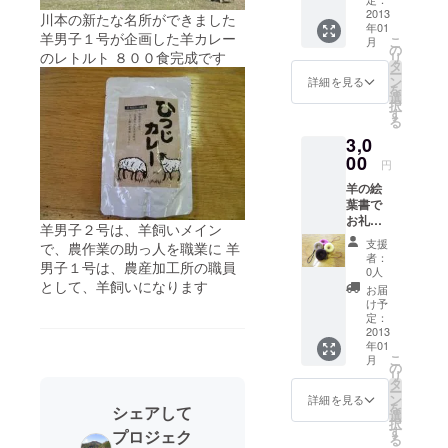
2013
川本の新たな名所ができました
年01
羊男子１号が企画した羊カレー
こ
月
の
のレトルト ８００食完成です
リ
タ
ー
ン
詳細を見る
を
選
択
す
る
3,0
00
円
羊の絵
葉書で
お礼の
羊男子２号は、羊飼いメイン
お手
支援
で、農作業の助っ人を職業に 羊
紙、羊
者：
男子１号は、農産加工所の職員
毛で
0人
作った
として、羊飼いになります
お届
羊毛
け予
フェル
定：
トボー
2013
年01
ルのス
こ
月
トラッ
の
リ
プ
タ
ー
ン
詳細を見る
を
シェアして
選
択
す
プロジェク
る