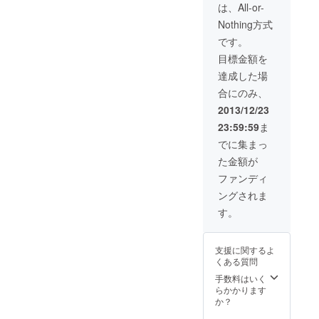
は、All-or-
Nothing方式
です。
目標金額を
達成した場
合にのみ、
2013/12/23
23:59:59
ま
でに集まっ
た金額が
ファンディ
ングされま
す。
支援に関するよ
くある質問
手数料はいく
らかかります
か？