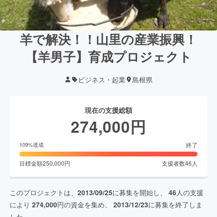
羊で解決！！山里の産業振興！
【羊男子】育成プロジェクト
ビジネス・起業
島根県
現在の支援総額
274,000
円
終了
109
%達成
目標金額
250,000
円
支援者数
46
人
このプロジェクトは、
2013/09/25
に募集を開始し、
46
人の支援
により
274,000
円の資金を集め、
2013/12/23
に募集を終了しま
した