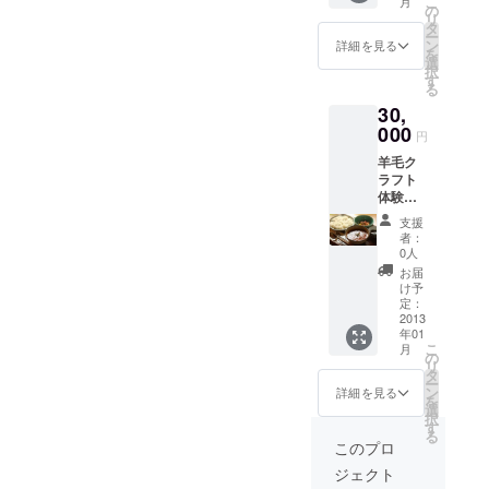
こ
月
トラッ
の
リ
プ、地
タ
ー
元特産
ン
詳細を見る
を
品セッ
選
択
ト
す
る
30,
000
円
羊毛ク
ラフト
体験と
カフェ
支援
のカ
者：
レー
0人
セット
お届
招待券
け予
定：
2013
年01
こ
月
の
リ
タ
ー
ン
詳細を見る
を
選
択
す
る
このプロ
ジェクト