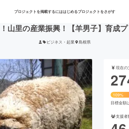
プロジェクトを掲載するには
はじめる
プロジェクトをさがす
！！山里の産業振興！【羊男子】育成プ
ビジネス・起業
島根県
注目のリターン
注目の新着プロジェクト
募集終了が近いプロジェクト
も
現在の
音楽
舞台・パフォーマンス
27
ゲーム・サービス開発
フード・飲食店
109%
書籍・雑誌出版
アニメ・漫画
目標金額は2
支援者
チャレンジ
ビューティー・ヘルスケ
46