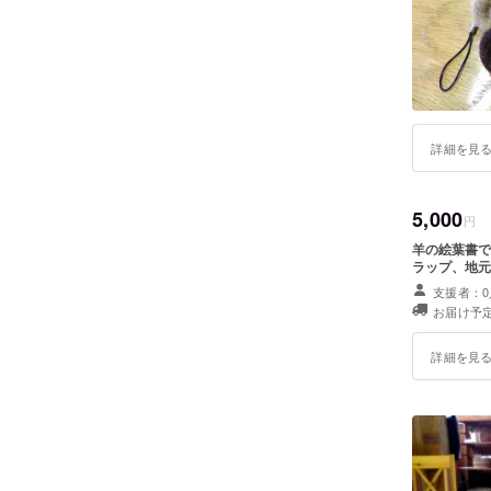
詳細を見
5,000
円
羊の絵葉書で
ラップ、地元
支援者：0
お届け予定
詳細を見