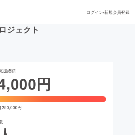
ログイン
/
新規会員登録
ロジェクト
うすぐ公開されます
支援総額
プロダクト
4,000
円
ファッション
スポーツ
50,000円
数
ア
ソーシャルグッド
人