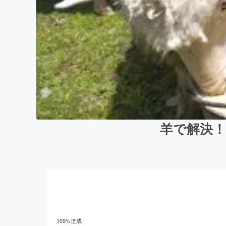
羊で解決
109
%達成