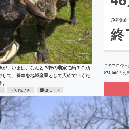
募集終
CAMPFIRE for Social Good
CAMPFIRE Creation
終
CAMPFIREふるさと納税
machi-ya
コミュニティ
このプロジェ
羊が、いまは、なんと３軒の農家で約７０頭
274,000
円の
やして、養羊を地域産業として広めていくた
す。
ピー
埋め込み
QRコード