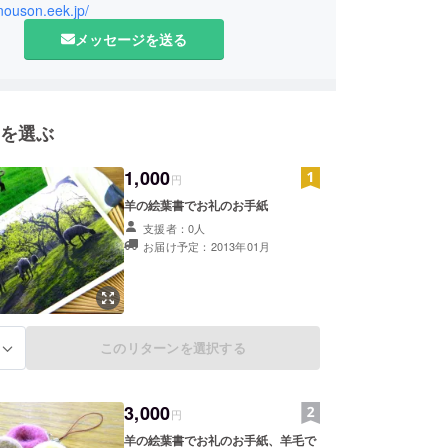
-nouson.eek.jp/
メッセージを送る
を選ぶ
1,000
円
羊の絵葉書でお礼のお手紙
支援者：0人
お届け予定：2013年01月
このリターンを選択する
る
3,000
円
羊の絵葉書でお礼のお手紙、羊毛で