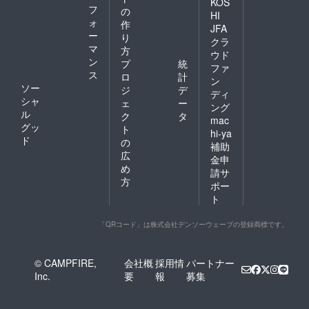
KOS
フ
の
HI
ォ
作
JFA
ー
り
クラ
マ
方
ウド
ン
プ
統
ファ
ス
ロ
計
ン
ソー
ジ
デ
ディ
シャ
ェ
ー
ング
ル
ク
タ
mac
グッ
ト
hi-ya
ド
の
補助
広
金申
め
請サ
方
ポー
ト
「QRコード」は株式会社デンソーウェーブの登録商標です。
© CAMPFIRE,
会社概
採用情
パートナー
Inc.
要
報
募集