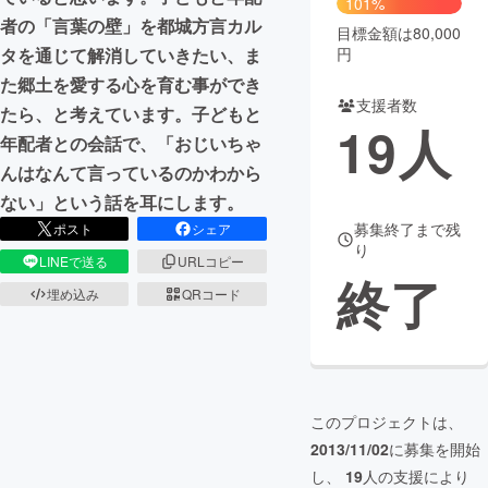
101%
者の「言葉の壁」を都城方言カル
目標金額は80,000
まちづくり・地域活性化
円
タを通じて解消していきたい、ま
た郷土を愛する心を育む事ができ
支援者数
CAMPFIRE for Social Good
CAMPFIRE Creation
たら、と考えています。子どもと
19
人
CAMPFIREふるさと納税
machi-ya
コミュニティ
年配者との会話で、「おじいちゃ
んはなんて言っているのかわから
ない」という話を耳にします。
募集終了まで残
ポスト
シェア
り
LINEで送る
URLコピー
終了
埋め込み
QRコード
このプロジェクトは、
2013/11/02
に募集を開始
し、
19
人の支援により