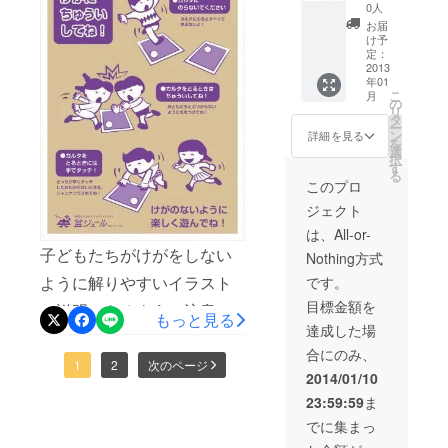
り（直
0人
径
お届
5.3cm
け予
）1個
定：
みやこ
2013
年01
んじょ
こ
月
方言
の
リ
バッジ
タ
ー
（5.3c
ン
詳細を見る
を
m）3個
選
択
みやこ
す
る
んじょ
このプロ
方言カ
ジェクト
ルタ（1
セッ
は、All-or-
ト）＋
子どもたちがけがをしない
Nothing方式
オリジ
ナル名
ように解りやすいイラスト
です。
前入り
目標金額を
カルタ
で説明できるように注意用
もっと見る
札 みや
達成した場
の看板をデザインしまし
こん
合にのみ、
じょ方
た。 けがをしないように、
1
2
次のページ
言カル
2014/01/10
タ（中
楽しんで遊んでもらえれば
23:59:59
ま
型）エ
フだの
と思います。
でに集まっ
み約A5