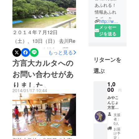
あふれる！
情報あふれ
るポータル
http://www.bonj.jp
サイト！を
メッセー
２０１４年７月12日
企画運営し
ジを送る
ています。
（土）、13日（日） 去川Re
よろしく御
アートフェスタVol.3が開催
もっと見る
願いしま
されました。廃校を活用し
リターンを
す。
方言大カルタへの
てＲe(再生）アートで地域
選ぶ
お問い合わせがあ
を盛り上げるイベン­トで
りました。
1,0
す。 子どもたちの取り合い
00
2014/01/17 10:44
円
に2枚のカルタが粉砕されま
みやこ
した。
んじょ
方言
バッジ
支援
（直径
者：
5.3cm
0人
）1個
お届
※絵柄は
け予
選択で
定：