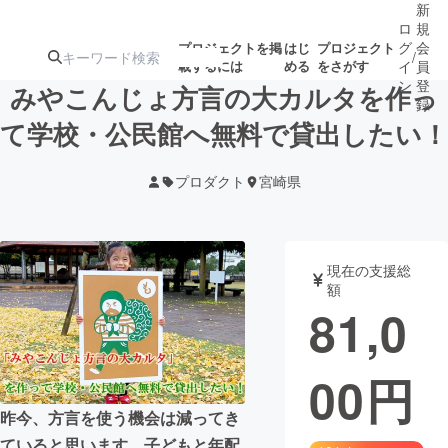
新
ロ
規
グ
会
プロジェクトを掲
はじ
プロジェクト
/
載するには
める
をさがす
イ
員
ン
登
みやこんじょ方言の大カルタを作っ
録
て学校・公民館へ無料で貸出したい！
人気のプロ
注目のリ
注目の新着プロ
募集終了が近いプ
もうすぐ公開
プロダクト
宮崎県
ジェクト
ターン
ジェクト
ロジェクト
されます
アート・写真
音楽
現在の支援総
額
81,0
テクノロジー・ガジェット
ゲーム・サ
00
円
映像・映画
書籍・雑誌
昨今、方言を使う機会は減ってき
ビジネス・起業
チャレンジ
ていると思います。子どもと年配