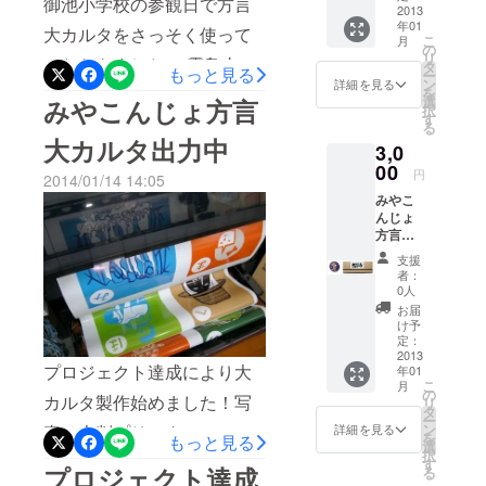
御池小学校の参観日で方言
きませ
2013
年01
ん
大カルタをさっそく使って
こ
月
の
リ
いただきました。 霧島山の
タ
もっと見る
ー
ン
詳細を見る
を
麓にある全校生徒7人の小さ
選
みやこんじょ方言
択
す
な学校です。 最後に1人1人
る
大カルタ出力中
3,0
感想を言ってくれました
00
円
2014/01/14 14:05
「大カルタをはじめてしま
みやこ
した、とてもおもしろかっ
んじょ
方言
たです。またやりたいで
バッジ
支援
（5.3c
す！」などの言葉に感動し
者：
m）1
0人
個 ※
て涙が出そうになりまし
お届
バッジ
け予
た。終始笑顔が絶えない授
の絵柄
定：
は選べ
2013
業参観で子どもから大人ま
プロジェクト達成により大
年01
ませ
こ
月
ん。 み
の
で喜んでもらえました。 支
カルタ製作始めました！写
リ
やこん
タ
ー
じょ方
援いただいた方に感謝で
ン
真は大判プリンターでの出
詳細を見る
を
もっと見る
言カル
選
択
す。ありがとうございまし
タ（通
力中！
す
プロジェクト達成
る
常サイ