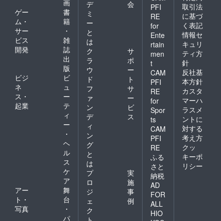
画
デ
会
取引法
PFI
ゲー
書
ミ
に基づ
RE
ム・
籍
ー
く表記
for
サー
・
と
情報セ
Ente
ビス
雑
は
キュリ
rtain
開発
誌
ク
サ
ティ方
men
出
ラ
ポ
針
t
版
ウ
ー
反社基
CAM
ビジ
ビ
ド
ト
本方針
PFI
ネ
ュ
フ
サ
カスタ
RE
ス・
ー
ァ
ー
マーハ
for
起業
テ
ン
ビ
ラスメ
Spor
ィ
デ
ス
ントに
ts
ー
ィ
対する
CAM
・
ン
考え方
PFI
ヘ
グ
クッ
RE
ル
と
キーポ
ふる
ス
は
リシー
さと
ケ
プ
実
納税
ア
ロ
施
AD
アー
舞
ジ
事
FOR
ト・
台
ェ
例
ALL
写真
・
ク
HIO
パ
ト