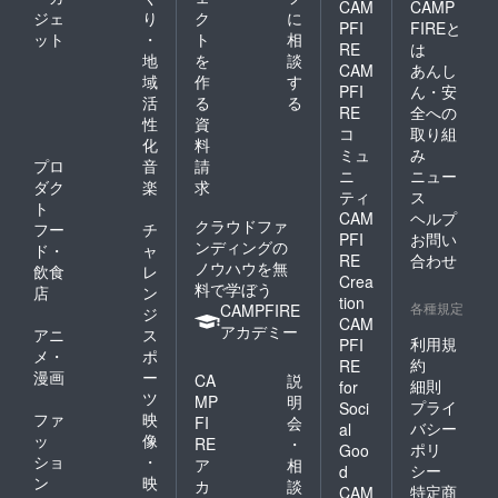
CAM
CAMP
ジェ
り
ク
に
PFI
FIREと
ット
・
ト
相
RE
は
地
を
談
CAM
あんし
域
作
す
PFI
ん・安
活
る
る
RE
全への
性
資
コ
取り組
化
料
ミュ
み
プロ
音
請
ニ
ニュー
ダク
楽
求
ティ
ス
ト
CAM
ヘルプ
クラウドファ
フー
チ
PFI
お問い
ンディングの
ド・
ャ
RE
合わせ
ノウハウを無
飲食
レ
Crea
料で学ぼう
店
ン
tion
各種規定
CAMPFIRE
ジ
CAM
アカデミー
アニ
ス
利用規
PFI
メ・
ポ
約
RE
漫画
ー
CA
説
細則
for
ツ
MP
明
プライ
Soci
ファ
映
FI
会
バシー
al
ッ
像
RE
・
ポリ
Goo
ショ
・
ア
相
シー
d
ン
映
カ
談
特定商
CAM