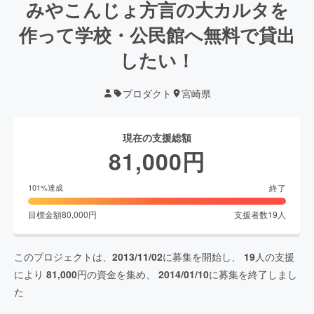
みやこんじょ方言の大カルタを
作って学校・公民館へ無料で貸出
したい！
プロダクト
宮崎県
現在の支援総額
81,000
円
終了
101
%達成
目標金額
80,000
円
支援者数
19
人
このプロジェクトは、
2013/11/02
に募集を開始し、
19
人の支援
により
81,000
円の資金を集め、
2014/01/10
に募集を終了しまし
た