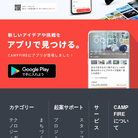
カテゴリー
起案サポート
サ
CAMP
ー
FIRE
テク
ま
プ
ス
ビ
につい
ノロ
ち
ロ
タ
ス
て
ジー
づ
ジ
ッ
・ガ
く
ェ
フ