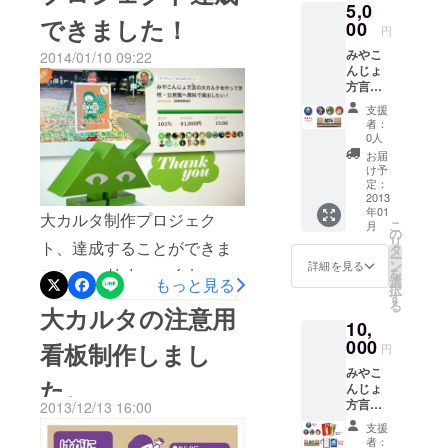
た。 貴重な体験をさせてい
5,0
ズ）1
できました！
セット
00
ただき、 御池小学校の先生
円
※オリジ
みやこ
2014/01/10 09:22
ナル
方、関係者の方感謝申し上
んじょ
ネーム
げます。
方言
カルタ
バッジ
を追加
支援
名前入
者：
り（直
0人
径
お届
3.5cm
け予
）1個
定：
みやこ
2013
年01
んじょ
大カルタ制作プロジェク
こ
月
バッジ
の
リ
ト、達成することができま
（3.5c
タ
ー
m）3個
ン
詳細を見る
を
した！ ご協力、ご参加いた
みやこ
選
もっと見る
択
んじょ
す
だいた皆様、本当にありが
る
方言カ
大カルタの注意用
10,
ルタ（1
とうございました。 心より
セッ
000
看板制作しまし
円
感謝！御礼申し上げます！
ト）
みやこ
た。
んじょ
方言
2013/12/13 16:00
バッジ
支援
名前入
者：