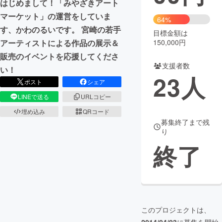
はじめまして！「みやざきアート
マーケット」の運営をしていま
まちづくり・地域活性化
64%
す、かわのるいです。 宮崎の若手
目標金額は
アーティストによる作品の展示＆
150,000円
CAMPFIRE for Social Good
CAMPFIRE Creation
販売のイベントを応援してくださ
CAMPFIREふるさと納税
machi-ya
コミュニティ
支援者数
い！
23
人
ポスト
シェア
LINEで送る
URLコピー
埋め込み
QRコード
募集終了まで残
り
終了
このプロジェクトは、