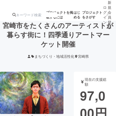
新
ロ
規
グ
会
プロジェクトを掲
はじ
プロジェクト
/
載するには
める
をさがす
イ
員
ン
登
宮崎市をたくさんのアーティストが
録
暮らす街に！四季通りアートマー
ケット開催
人気のプロ
注目のリ
注目の新着プロ
募集終了が近いプ
もうすぐ公開
ジェクト
ターン
ジェクト
ロジェクト
されます
まちづくり・地域活性化
宮崎県
アート・写真
音楽
現在の支援総
テクノロジー・ガジェット
ゲーム・サ
額
97,0
映像・映画
書籍・雑誌
00
円
ビジネス・起業
チャレンジ