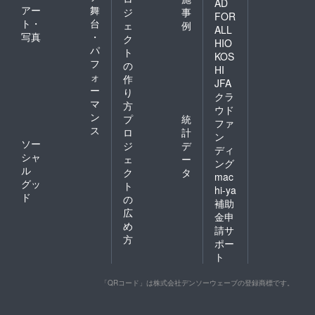
AD
アー
舞
ジ
事
FOR
ト・
台
ェ
例
ALL
写真
・
ク
HIO
パ
ト
KOS
フ
の
HI
ォ
作
JFA
ー
り
クラ
マ
方
ウド
ン
プ
統
ファ
ス
ロ
計
ン
ソー
ジ
デ
ディ
シャ
ェ
ー
ング
ル
ク
タ
mac
グッ
ト
hi-ya
ド
の
補助
広
金申
め
請サ
方
ポー
ト
「QRコード」は株式会社デンソーウェーブの登録商標です。