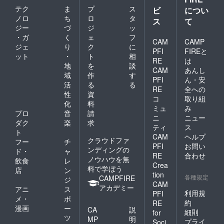
テク
ま
プ
ス
ビ
につい
ノロ
ち
ロ
タ
ス
て
ジー
づ
ジ
ッ
・ガ
く
ェ
フ
CAM
CAMP
ジェ
り
ク
に
PFI
FIREと
ット
・
ト
相
RE
は
地
を
談
CAM
あんし
域
作
す
PFI
ん・安
活
る
る
RE
全への
性
資
コ
取り組
化
料
ミュ
み
プロ
音
請
ニ
ニュー
ダク
楽
求
ティ
ス
ト
CAM
ヘルプ
クラウドファ
フー
チ
PFI
お問い
ンディングの
ド・
ャ
RE
合わせ
ノウハウを無
飲食
レ
Crea
料で学ぼう
店
ン
tion
各種規定
CAMPFIRE
ジ
CAM
アカデミー
アニ
ス
利用規
PFI
メ・
ポ
約
RE
漫画
ー
CA
説
細則
for
ツ
MP
明
プライ
Soci