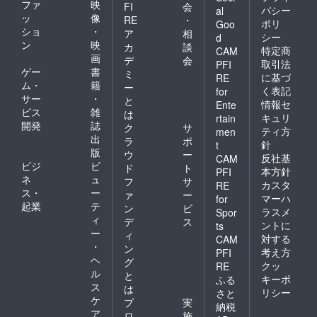
ファ
映
FI
会
バシー
al
ッ
像
RE
・
ポリ
Goo
ショ
・
ア
相
シー
d
ン
映
カ
談
特定商
CAM
画
デ
会
取引法
PFI
ゲー
書
ミ
に基づ
RE
ム・
籍
ー
く表記
for
サー
・
と
情報セ
Ente
ビス
雑
は
キュリ
rtain
開発
誌
ク
サ
ティ方
men
出
ラ
ポ
針
t
版
ウ
ー
反社基
CAM
ビジ
ビ
ド
ト
本方針
PFI
ネ
ュ
フ
サ
カスタ
RE
ス・
ー
ァ
ー
マーハ
for
起業
テ
ン
ビ
ラスメ
Spor
ィ
デ
ス
ントに
ts
ー
ィ
対する
CAM
・
ン
考え方
PFI
ヘ
グ
クッ
RE
ル
と
キーポ
ふる
ス
は
リシー
さと
ケ
プ
実
納税
ア
ロ
施