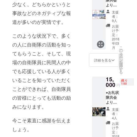
隊共会
折り方
少なく、どちらかというと
よりお
図解集
礼状を
元自衛
事故などのネガティブな報
支援
お送り
官で
者：
しま
数々の
9人
道が多いのが実情です。
す。 詳
折り紙
お届
細は本
国際大
け予
文最後
このような状況下で、多く
会で金
定：
をご確
2018
賞を受
年03
の人に自衛隊の活動を知っ
認くだ
賞され
こ
月
さい。
た小南
の
リ
てもらうこと、そして、現
●10式戦
博資さ
タ
ー
車、Ｆ
んが監
ン
詳細を見る
場の自衛隊員に民間人の中
を
２戦闘
修され
選
択
機、護
た陸・
す
でも応援している人が多く
る
衛艦い
海・空
15,
ずも
自のオ
いることを知っていただく
残り
オリジ
000
リジナ
150
円
ことができれば、自衛隊員
ナル折
ル折り
●お礼状
り紙と
紙をプ
の皆様にとっても活動の励
隊共会
折り方
レゼン
よりお
図解集
ト。た
みになります。
礼状を
元自衛
だし、
支援
お送り
官で
制作難
者：
しま
数々の
易度は
4人
今こそ素直に感謝を伝えま
す。 詳
折り紙
超ハイ
お届
細は本
国際大
レベル
け予
しょう。
文最後
会で金
定：
です。
をご確
2018