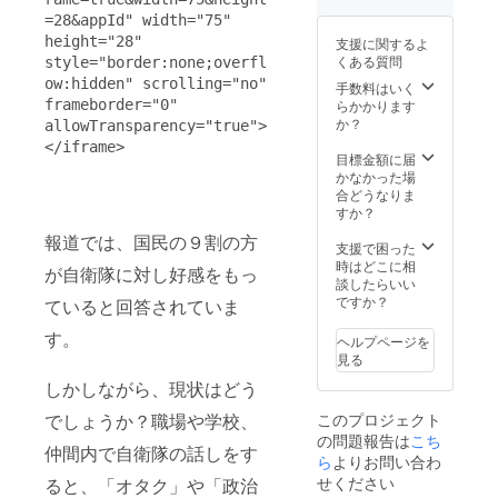
掲載 掲
しま
ル迷彩
隊共会
=28&appId" width="75" 
載され
す。 ●
柄の折
オリジ
height="28" 
支援に関するよ
る新聞
特設サ
り紙を
ナル
くある質問
style="border:none;overfl
広告内
イトに
お送り
『MAK
ow:hidden" scrolling="no" 
にお名
お名前
しま
E
手数料はいく
前を掲
を掲載
す。 ●
PEACE
frameborder="0" 
らかかります
載（希
隊共会
自衛隊
』バッ
か？
allowTransparency="true">
望者の
ホーム
各イベ
ジ 隊共
</iframe>
み） ●
ページ
ント情
会オリ
目標金額に届
新聞掲
にて支
報の提
ジナル
かなかった場
載紙面
援者様
供 自衛
『MAK
合どうなりま
当該広
として
隊各駐
E
すか？
告掲載
お名前
屯地や
PEACE
報道では、国民の９割の方
部分を
を掲載
基地で
』バッ
支援で困った
印刷し
（１年
開催さ
ジを１
時はどこに相
が自衛隊に対し好感をもっ
てお送
間・希
れるイ
個 ●隊
談したらいい
りしま
望者の
ベント
共会自
ですか？
ていると回答されていま
す。 ●
み） ●
情報を
衛隊見
隊共会
新聞広
メール
す。
学会の
ヘルプページを
オリジ
告にお
にて提
参加 隊
見る
ナル
名前を
供いた
共会駐
しかしながら、現状はどう
『MAK
掲載 掲
しま
屯地自
E
載され
す。 ●
衛隊研
でしょうか？職場や学校、
このプロジェクト
PEACE
る新聞
特設サ
修見学
の問題報告は
こち
』バッ
広告内
イトに
会への
仲間内で自衛隊の話しをす
ジ 隊共
にお名
お名前
ら
よりお問い合わ
１組２
会オリ
前を掲
を掲載
名様参
せください
ると、「オタク」や「政治
ジナル
載（希
隊共会
加。日