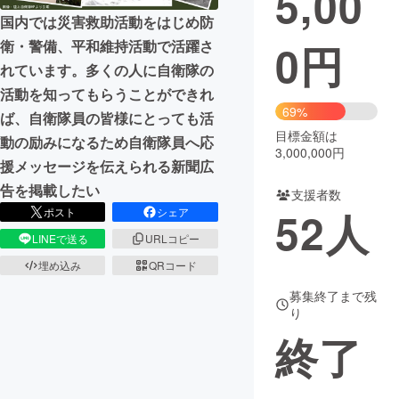
5,00
国内では災害救助活動をはじめ防
まちづくり・地域活性化
0
円
衛・警備、平和維持活動で活躍さ
れています。多くの人に自衛隊の
CAMPFIRE for Social Good
CAMPFIRE Creation
活動を知ってもらうことができれ
69%
CAMPFIREふるさと納税
machi-ya
コミュニティ
ば、自衛隊員の皆様にとっても活
目標金額は
動の励みになるため自衛隊員へ応
3,000,000円
援メッセージを伝えられる新聞広
告を掲載したい
支援者数
52
人
ポスト
シェア
LINEで送る
URLコピー
埋め込み
QRコード
募集終了まで残
り
終了