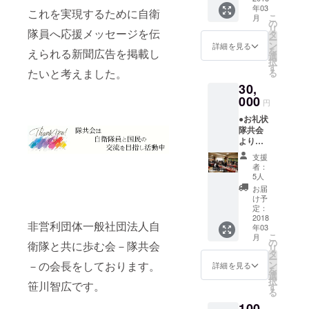
賞を受
お覚悟
年03
認くだ
賞され
これを実現するために自衛
を！ 詳
こ
月
さい。
た小南
の
細は、
リ
隊員へ応援メッセージを伝
●10式戦
博資さ
タ
本文最
ー
車、Ｆ
んが監
ン
後をご
詳細を見る
を
えられる新聞広告を掲載し
２戦闘
修され
選
確認く
択
機、護
た陸・
す
ださ
たいと考えました。
る
衛艦い
海・空
い。 写
30,
ずも
自のオ
真は試
オリジ
000
リジナ
作品と
円
ナル折
ル折り
なりま
●お礼状
り紙と
紙をプ
す。オ
隊共会
折り方
レゼン
リジナ
よりお
図解集
ト。た
ル迷彩
礼状を
元自衛
だし、
柄の折
支援
お送り
官で
制作難
り紙を
者：
しま
数々の
易度は
5人
お送り
す。 詳
折り紙
超ハイ
しま
お届
細は本
国際大
レベル
け予
す。 ●
文最後
会で金
定：
です。
自衛隊
をご確
2018
賞を受
お覚悟
各イベ
非営利団体一般社団法人自
年03
認くだ
賞され
を！ 詳
ント情
こ
月
さい。
た小南
の
細は、
衛隊と共に歩む会－隊共会
報の提
リ
●10式戦
博資さ
タ
本文最
供 自衛
ー
車、Ｆ
んが監
－の会長をしております。
ン
後をご
詳細を見る
隊各駐
を
２戦闘
修され
選
確認く
屯地や
択
笹川智広です。
機、護
た陸・
す
ださ
基地で
る
衛艦い
海・空
い。 写
開催さ
100
ずも
自のオ