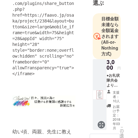
選ぶ
.com/plugins/share_button
.php?
href=https://faavo.jp/osa
目標金額
ka/project/2384&layout=bu
未達なら
tton&size=large&mobile_if
全額返金
rame=true&width=75&height
されます
=28&appId" width="75" 
(All-or-
height="28" 
Nothing
style="border:none;overfl
方式)
ow:hidden" scrolling="no" 
3,0
frameborder="0" 
00
allowTransparency="true">
円
</iframe>
●お礼状
隊共会
よりお
礼状を
支援
お送り
者：
しま
10人
す。 詳
お届
細は本
け予
文最後
定：
をご確
2018
年03
認くだ
こ
月
さい。
の
幼い頃、両親、先生に教え
リ
●特設サ
タ
ー