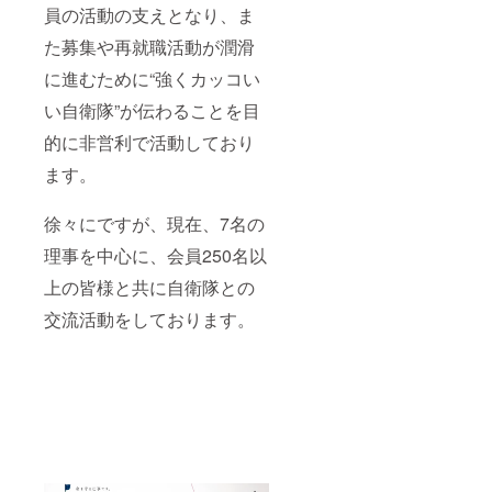
員の活動の支えとなり、ま
●懇親会
会への
参加 隊
１組２
た募集や再就職活動が潤滑
共会理
名様参
事会と
加。日
に進むために“強くカッコい
自衛隊
程は
幹部と
2018年
い自衛隊”が伝わることを目
の懇親
４月～
会にご
７月を
的に非営利で活動しており
参加。
予定。
ます。
●オリジ
●見学会
ナル迷
参加時
彩スー
の特別
徐々にですが、現在、7名の
ツお仕
新聞 見
立て券
学会を
理事を中心に、会員250名以
生地を
取材。
紺・黒
その模
上の皆様と共に自衛隊との
からお
様を記
選びく
念紙面
交流活動をしております。
ださ
として
い。
お渡し
ファー
します
マルな
●懇親会
場でも
参加 隊
着れる
共会理
オリジ
事会と
ナル迷
自衛隊
彩の
幹部と
スーツ
の懇親