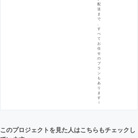
配
送
ま
で
、
す
べ
て
お
任
せ
の
プ
ラ
ン
も
あ
り
ま
す
！
このプロジェクトを見た人はこちらもチェックし