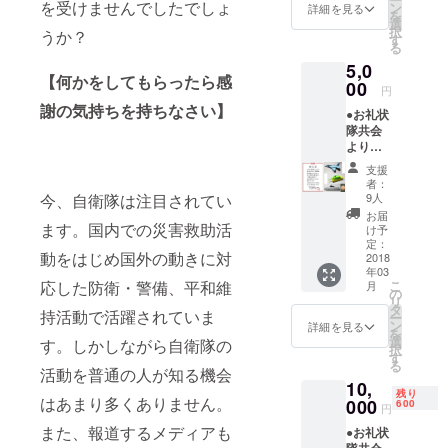
イトに
を受けませんでしたでしょ
ン
詳細を見る
を
お名前
選
択
うか？
を掲載
す
る
隊共会
5,0
ホーム
【何かをしてもらったら感
ページ
00
円
にて支
謝の気持ちを持ちなさい】
●お礼状
援者様
隊共会
として
よりお
お名前
礼状を
を掲載
支援
お送り
（１年
者：
しま
間・希
今、自衛隊は注目されてい
9人
す。 詳
望者の
お届
細は本
ます。国内での災害救助活
み） ●
け予
文最後
新聞掲
定：
動をはじめ国外の動きに対
をご確
2018
載紙面
年03
認くだ
当該広
応した防衛・警備、平和維
こ
月
さい。
告掲載
の
リ
●10式戦
部分を
タ
持活動で活躍されていま
ー
車、Ｆ
印刷し
ン
詳細を見る
を
２戦闘
てお送
選
す。しかしながら自衛隊の
択
機、護
りしま
す
る
衛艦い
活動を普通の人が知る機会
す。
10,
ずも
残り
はあまり多くありません。
オリジ
000
600
円
ナル折
また、報道するメディアも
●お礼状
り紙と