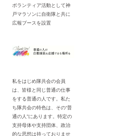
アノー
ボランティア活動として神
ビオ様
戸マラソンに自衛隊と共に
に予約
の上ご
広報ブースを設置
来店い
ただ
き、採
寸の必
要があ
りま
す。 ※
画像の
チー
フ・ネ
クタイ
は付き
私をはじめ隊共会の会員
ませ
ん。
は、皆様と同じ普通の仕事
をする普通の人です。私た
ち隊共会の特色は、その“普
通の人”にあります。特定の
支持母体や支持団体、政治
的な思想は持っておりませ