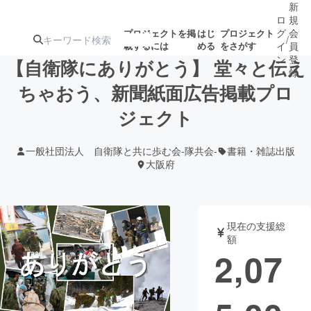
新
ロ
規
グ
会
プロジェクトを掲
はじ
プロジェクト
/
載するには
める
をさがす
イ
員
ン
登
【自衛隊にありがとう】 堂々と伝え
録
ちゃおう、新聞紙面広告掲載プロ
ジェクト
人気のプロ
注目のリ
注目の新着プロ
募集終了が近いプ
もうすぐ公開
ジェクト
ターン
ジェクト
ロジェクト
されます
一般社団法人 自衛隊と共に歩む会-隊共会-
書籍・雑誌出版
大阪府
アート・写真
音楽
テクノロジー・ガジェット
ゲーム・サ
現在の支援総
額
2,07
映像・映画
書籍・雑誌
ビジネス・起業
チャレンジ