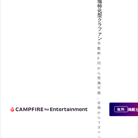
域
特
化
型
ク
ラ
フ
ァ
ン
手
数
料
0
円
か
ら
実
施
可
能
。
企
画
掲載
無料
か
ら
リ
タ
ー
ン