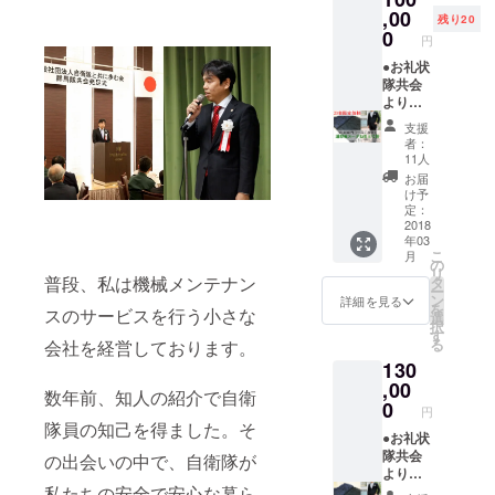
真は試
れるイ
オリジ
,00
リジナ
作品と
ベント
残り20
ナル折
ル折り
0
なりま
情報を
円
り紙 元
紙をプ
す。オ
メール
自衛官
●お礼状
レゼン
リジナ
にて提
で数々
隊共会
ト。た
ル迷彩
供いた
の折り
よりお
だし、
柄の折
しま
紙国際
礼状を
制作難
り紙を
す。 ●
支援
大会で
お送り
易度は
お送り
特設サ
者：
金賞を
しま
超ハイ
しま
11人
イトに
受賞さ
す。 詳
レベル
す。 ●
お名前
お届
れた小
細は本
です。
自衛隊
け予
を掲載
南博資
文最後
お覚悟
定：
各イベ
隊共会
さんが
をご確
2018
を！ 詳
ント情
ホーム
年03
監修さ
認くだ
細は、
報の提
ページ
こ
月
れた
さい。
本文最
の
供 自衛
にて支
リ
陸・
●10式戦
普段、私は機械メンテナン
後をご
タ
隊各駐
援者様
ー
海・空
車、Ｆ
確認く
ン
屯地や
詳細を見る
として
を
スのサービスを行う小さな
自のオ
２戦闘
ださ
選
基地で
お名前
択
リジナ
機、護
い。 写
す
開催さ
を掲載
る
会社を経営しております。
ル折り
衛艦い
真は試
れるイ
（１年
130
紙をプ
ずも
作品と
ベント
間・希
レゼン
オリジ
,00
なりま
情報を
望者の
数年前、知人の紹介で自衛
ト。た
ナル折
す。オ
0
メール
み） ●
円
だし、
り紙 元
リジナ
にて提
隊員の知己を得ました。そ
新聞掲
制作難
自衛官
●お礼状
ル迷彩
供いた
載紙面
易度は
で数々
隊共会
柄の折
の出会いの中で、自衛隊が
しま
当該広
超ハイ
の折り
よりお
り紙を
す。 ●
告掲載
私たちの安全で安心な暮ら
レベル
紙国際
礼状を
お送り