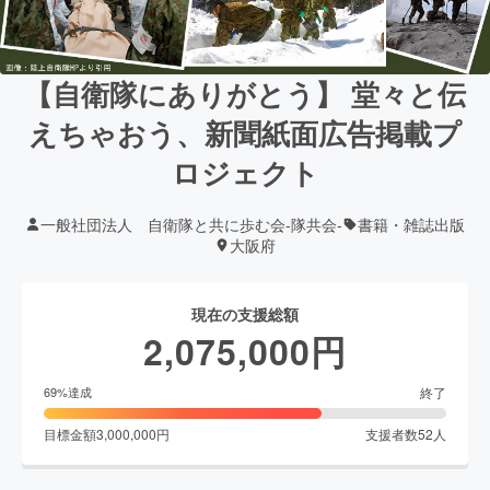
【自衛隊にありがとう】 堂々と伝
えちゃおう、新聞紙面広告掲載プ
ロジェクト
一般社団法人 自衛隊と共に歩む会-隊共会-
書籍・雑誌出版
大阪府
現在の支援総額
2,075,000
円
終了
69
%達成
目標金額
3,000,000
円
支援者数
52
人