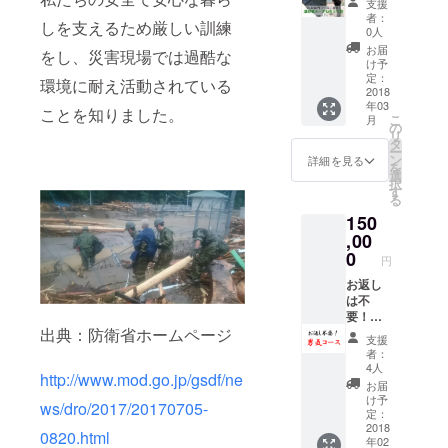
特設サ
部分を
支援
です。
大会で
お送り
しま
イトに
印刷し
者：
しを支えるため厳しい訓練
お覚悟
金賞を
しま
す。 ●
お名前
0人
てお送
を！ 詳
受賞さ
す。 詳
自衛隊
を掲載
りしま
お届
をし、災害現場では過酷な
細は、
れた小
細は本
各イベ
隊共会
け予
す。 ●
本文最
南博資
文最後
ント情
定：
ホーム
隊共会
環境に耐え活動されている
後をご
さんが
をご確
2018
報の提
ページ
オリジ
年03
確認く
監修さ
認くだ
供 自衛
ことを知りました。
にて支
ナル
こ
月
ださ
れた
さい。
隊各駐
の
援者様
『MAK
リ
い。 写
陸・
●10式戦
屯地や
タ
として
E
ー
真は試
海・空
車、Ｆ
基地で
ン
お名前
詳細を見る
PEACE
を
作品と
自のオ
２戦闘
開催さ
選
を掲載
』バッ
択
なりま
リジナ
機、護
れるイ
す
（１年
ジ 隊共
る
す。オ
ル折り
衛艦い
ベント
間・希
会オリ
150
リジナ
紙をプ
ずも
情報を
望者の
ジナル
ル迷彩
レゼン
オリジ
,00
メール
み） ●
『MAK
柄の折
ト。た
ナル折
にて提
0
新聞広
E
円
り紙を
だし、
り紙 元
供いた
告にお
PEACE
お送り
制作難
自衛官
お返し
しま
名前を
』バッ
しま
易度は
で数々
は不
す。 ●
掲載 掲
ジを１
す。 ●
超ハイ
の折り
要！！
特設サ
載され
個
出典：防衛省ホームページ
自衛隊
レベル
紙国際
！ そん
イトに
る新聞
支援
各イベ
です。
大会で
なあな
お名前
広告内
者：
ント情
お覚悟
金賞を
たにオ
を掲載
にお名
4人
http://www.mod.go.jp/gsdf/ne
報の提
を！ 詳
受賞さ
ススメ
隊共会
前を掲
お届
供 自衛
細は、
れた小
です！
ホーム
載（希
け予
ws/dro/2017/20170705-
隊各駐
本文最
南博資
ページ
定：
望者の
屯地や
後をご
さんが
2018
にて支
み） ●
0820.html
年02
基地で
確認く
監修さ
援者様