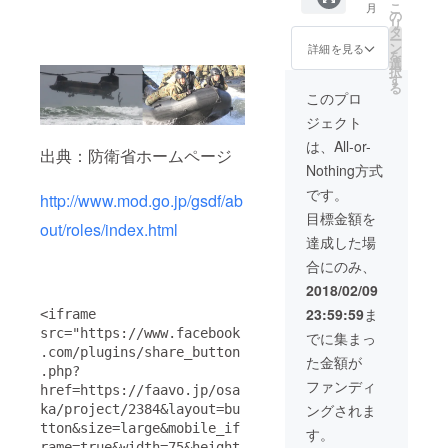
新聞掲
こ
月
開催さ
ださ
れた
として
の
載紙面
リ
れるイ
い。 写
陸・
お名前
タ
当該広
ー
ベント
真は試
海・空
を掲載
ン
告掲載
詳細を見る
を
情報を
作品と
自のオ
（１年
選
部分を
択
メール
なりま
リジナ
間・希
す
印刷し
る
にて提
す。オ
ル折り
望者の
てお送
このプロ
供いた
リジナ
紙をプ
み） ●
りしま
ジェクト
しま
ル迷彩
レゼン
新聞広
す。 ●
す。 ●
柄の折
ト。た
告にお
隊共会
は、All-or-
出典：防衛省ホームページ
特設サ
り紙を
だし、
名前を
オリジ
Nothing方式
イトに
お送り
制作難
掲載 掲
ナル
お名前
しま
易度は
載され
『MAK
です。
http://www.mod.go.jp/gsdf/ab
を掲載
す。 ●
超ハイ
る新聞
E
目標金額を
隊共会
自衛隊
レベル
広告内
PEACE
out/roles/index.html
ホーム
各イベ
です。
にお名
』バッ
達成した場
ページ
ント情
お覚悟
前を掲
ジ 隊共
合にのみ、
にて支
報の提
を！ 詳
載（希
会オリ
援者様
供 自衛
細は、
望者の
ジナル
2018/02/09
として
隊各駐
本文最
み） ●
『MAK
23:59:59
ま
<iframe 
お名前
屯地や
後をご
新聞掲
E
を掲載
基地で
確認く
src="https://www.facebook
載紙面
PEACE
でに集まっ
（１年
開催さ
ださ
当該広
』バッ
.com/plugins/share_button
た金額が
間・希
れるイ
い。 写
告掲載
ジを１
.php?
望者の
ベント
真は試
部分を
個
ファンディ
href=https://faavo.jp/osa
み） ●
情報を
作品と
印刷し
ングされま
ka/project/2384&layout=bu
新聞広
メール
なりま
てお送
告にお
にて提
す。オ
tton&size=large&mobile_if
りしま
す。
名前を
供いた
リジナ
す。 ●
rame=true&width=75&height