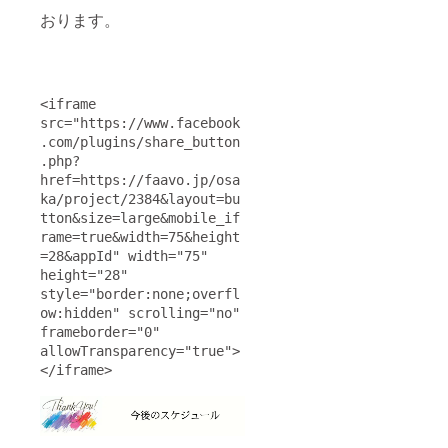
おります。
<iframe 
src="https://www.facebook
.com/plugins/share_button
.php?
href=https://faavo.jp/osa
ka/project/2384&layout=bu
tton&size=large&mobile_if
rame=true&width=75&height
=28&appId" width="75" 
height="28" 
style="border:none;overfl
ow:hidden" scrolling="no" 
frameborder="0" 
allowTransparency="true">
</iframe> 