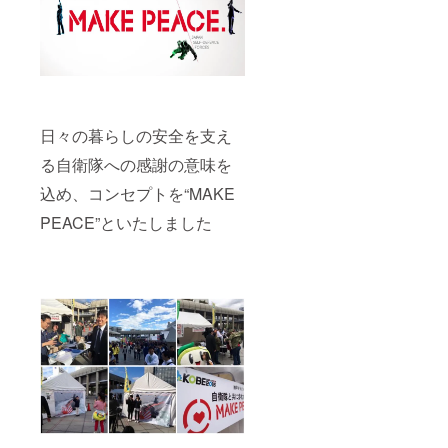
をご用
会にご
意。 後
参加。
日
●オリジ
フォー
ナル迷
マル専
彩スー
門店
ツお仕
ノービ
立て券
アノー
生地を
日々の暮らしの安全を支え
ビオ様
紺・黒
に予約
からお
る自衛隊への感謝の意味を
の上ご
選びく
来店い
ださ
込め、コンセプトを“MAKE
ただ
い。
PEACE”といたしました
き、採
ファー
寸の必
マルな
要があ
場でも
りま
着れる
す。 ※
オリジ
画像の
ナル迷
チー
彩の
フ・ネ
スーツ
クタイ
をご用
は付き
意。 後
ませ
日
ん。
フォー
マル専
門店
ノービ