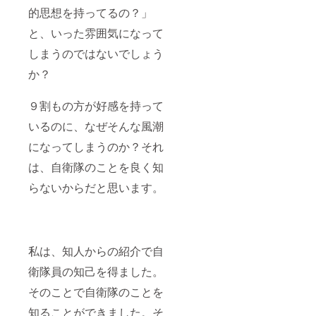
『MAK
望者の
ホーム
程は
的思想を持ってるの？」
E
み） ●
ページ
2018年
と、いった雰囲気になって
PEACE
新聞掲
にて支
４月～
』バッ
載紙面
援者様
７月を
しまうのではないでしょう
ジを１
当該広
として
予定。
個 ●隊
告掲載
お名前
●見学会
か？
共会自
部分を
を掲載
参加時
衛隊見
印刷し
（１年
の特別
学会の
てお送
間・希
新聞 見
９割もの方が好感を持って
参加 隊
りしま
望者の
学会を
共会駐
す。 ●
み） ●
取材。
いるのに、なぜそんな風潮
屯地自
隊共会
新聞広
その模
衛隊研
オリジ
告にお
になってしまうのか？それ
様を記
修見学
ナル
名前を
念紙面
は、自衛隊のことを良く知
会への
『MAK
掲載 掲
として
１組２
E
載され
お渡し
らないからだと思います。
名様参
PEACE
る新聞
します
加。日
』バッ
広告内
程は
ジ 隊共
にお名
2018年
会オリ
前を掲
４月～
ジナル
載（希
７月を
『MAK
望者の
私は、知人からの紹介で自
予定。
E
み） ●
●見学会
PEACE
新聞掲
衛隊員の知己を得ました。
参加時
』バッ
載紙面
そのことで自衛隊のことを
の特別
ジを１
当該広
新聞 見
個 ●隊
告掲載
知ることができました。そ
学会を
共会自
部分を