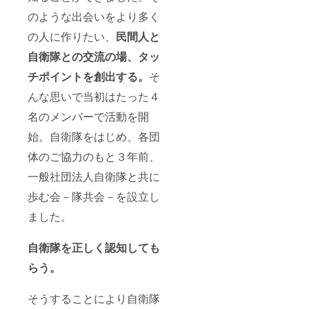
取材。
衛隊見
印刷し
のような出会いをより多く
その模
学会の
てお送
様を記
参加 隊
りしま
の人に作りたい、
民間人と
念紙面
共会駐
す。 ●
として
屯地自
隊共会
自衛隊との交流の場、タッ
お渡し
衛隊研
オリジ
チポイントを創出する。
そ
します
修見学
ナル
●懇親会
会への
『MAK
んな思いで当初はたった４
参加 隊
１組２
E
共会理
名様参
PEACE
名のメンバーで活動を開
事会と
加。日
』バッ
自衛隊
程は
ジ 隊共
始。自衛隊をはじめ、各団
幹部と
2018年
会オリ
の懇親
４月～
ジナル
体のご協力のもと３年前、
会にご
７月を
『MAK
参加。
予定。
E
一般社団法人自衛隊と共に
●見学会
PEACE
歩む会－隊共会－を設立し
参加時
』バッ
の特別
ジを１
ました。
新聞 見
個 ●隊
学会を
共会自
取材。
衛隊見
自衛隊を正しく認知しても
その模
学会の
様を記
参加 隊
らう。
念紙面
共会駐
として
屯地自
お渡し
衛隊研
そうすることにより自衛隊
します
修見学