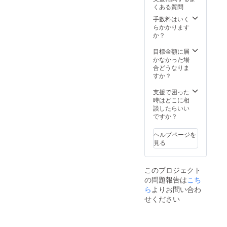
くある質問
手数料はいく
らかかります
か？
目標金額に届
かなかった場
合どうなりま
すか？
支援で困った
時はどこに相
談したらいい
ですか？
ヘルプページを
見る
このプロジェクト
の問題報告は
こち
ら
よりお問い合わ
せください