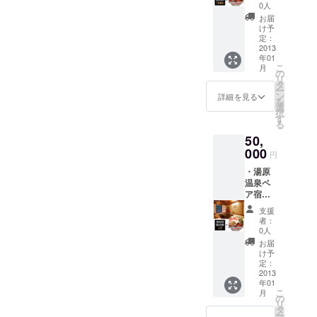
青大豆
お得で
0人
きよみ
す！！
お届
どり
） ・湯
け予
「キヨ
原産青
定：
ミドリ
2013
大豆き
年01
豆カ
よみど
こ
月
レー」
り「キ
の
リ
レトル
ヨミド
タ
ー
トパッ
リ豆カ
ン
詳細を見る
を
ク５
レー」
選
択
パック
レトル
す
る
トパッ
50,
ク２
000
パック
円
・湯原
温泉ペ
ア宿泊
券 ・湯
支援
原産青
者：
大豆き
0人
よみど
お届
り「キ
け予
ヨミド
定：
リ豆カ
2013
年01
レー」
こ
月
レトル
の
リ
トパッ
タ
ー