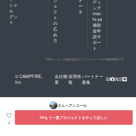
ジ
デ
ディ
シャ
ェ
ー
ング
ル
ク
タ
mac
グッ
ト
hi-ya
ド
の
補助
広
金申
め
請サ
方
ポー
ト
「QRコード」は株式会社デンソーウェーブの登録商標です。
© CAMPFIRE,
会社概
採用情
パートナー
Inc.
要
報
募集
さんへアンコール
もう一度プロジェクトをやってほしい
1