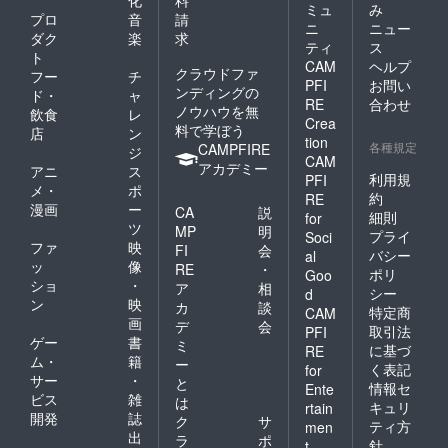
化
料
ミュ
み
プロ
音
請
ニ
ニュー
ダク
楽
求
ティ
ス
ト
CAM
ヘルプ
クラウドファ
フー
チ
PFI
お問い
ンディングの
ド・
ャ
RE
合わせ
ノウハウを無
飲食
レ
Crea
料で学ぼう
店
ン
tion
各種規定
CAMPFIRE
ジ
CAM
アカデミー
アニ
ス
利用規
PFI
メ・
ポ
約
RE
漫画
ー
CA
説
細則
for
ツ
MP
明
プライ
Soci
ファ
映
FI
会
バシー
al
ッ
像
RE
・
ポリ
Goo
ショ
・
ア
相
シー
d
ン
映
カ
談
特定商
CAM
画
デ
会
取引法
PFI
ゲー
書
ミ
に基づ
RE
ム・
籍
ー
く表記
for
サー
・
と
情報セ
Ente
ビス
雑
は
キュリ
rtain
開発
誌
ク
サ
ティ方
men
出
ラ
ポ
針
t