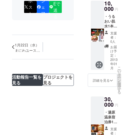
ポ
シ
10,
券2枚
Eで
ス
ェ
（湯原
000
円
送
温泉の
ト
ア
る
・うる
５軒を
おい肌
自由に
水1本
入湯す
・濃縮
ること
支援
温泉水1
ができ
者：
本
ます。※
0人
1月22日（水）
・“FAA
通常は
お届
VO岡
まにわユースト
１軒で
け予
山”限定
1,000円
定：
リームに出演し
「湯め
2013
なので
ました！
年01
ぐり」
とても
こ
月
券 2枚
お得で
の
リ
（湯原
す！！
タ
活動報告一覧を
プロジェクトを
ー
温泉の
） ・湯
ン
詳細を見る
を
見る
見る
５軒を
原産青
選
択
自由に
大豆き
す
る
入湯す
よみど
30,
ること
り「キ
ができ
000
ヨミド
円
ます。※
リ豆カ
・湯原
通常は
レー」
温泉宿
１軒で
レトル
泊券1名
1,000円
トパッ
様分 ・
なので
ク１
支援
湯原産
とても
パック
者：