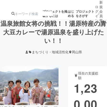
新
ロ
規
グ
会
プロジェクトを掲
はじ
プロジェクト
/
載するには
める
をさがす
イ
員
ン
登
温泉旅館女将の挑戦！！湯原特産の青
録
大豆カレーで湯原温泉を盛り上げた
い！！
人気のプロ
注目のリ
注目の新着プロ
募集終了が近いプ
もうすぐ公開
ジェクト
ターン
ジェクト
ロジェクト
されます
まちづくり・地域活性化
岡山県
アート・写真
音楽
現在の支援総
テクノロジー・ガジェット
ゲーム・サ
額
1,23
映像・映画
書籍・雑誌
0,00
ビジネス・起業
チャレンジ