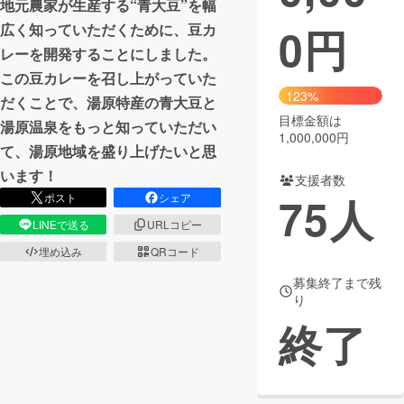
地元農家が生産する“青大豆”を幅
0
円
広く知っていただくために、豆カ
まちづくり・地域活性化
レーを開発することにしました。
この豆カレーを召し上がっていた
CAMPFIRE for Social Good
CAMPFIRE Creation
123%
だくことで、湯原特産の青大豆と
CAMPFIREふるさと納税
machi-ya
コミュニティ
目標金額は
湯原温泉をもっと知っていただい
1,000,000円
て、湯原地域を盛り上げたいと思
います！
支援者数
75
人
ポスト
シェア
LINEで送る
URLコピー
埋め込み
QRコード
募集終了まで残
り
終了