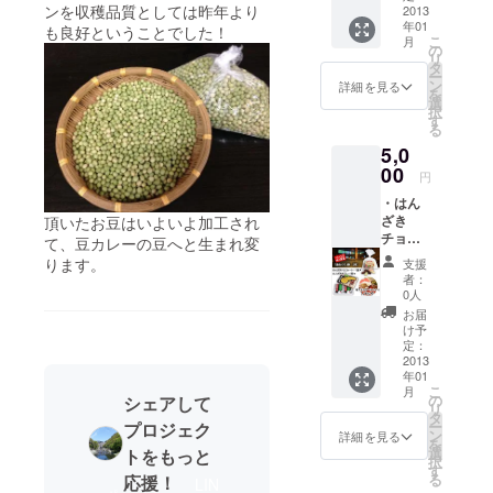
ンを収穫品質としては昨年より
（湯原
2013
年01
温泉の
も良好ということでした！
こ
月
５軒を
の
リ
自由に
タ
ー
入湯す
ン
詳細を見る
を
ること
選
択
ができ
す
る
ます。※
5,0
通常は
１軒で
00
円
1,000円
・はん
なので
ざき
頂いたお豆はいよいよ加工され
とても
チョコ
お得で
て、豆カレーの豆へと生まれ変
レート1
す！！
ります。
支援
袋 （女
） ・湯
者：
将会プ
原産青
0人
ロ
大豆き
お届
デュー
よみど
け予
ス） ・
り「キ
定：
はんざ
2013
ヨミド
年01
きサブ
リ豆カ
こ
月
レ1箱
レー」
の
シェアして
リ
・“FAA
レトル
タ
ー
プロジェク
VO岡
トパッ
ン
詳細を見る
を
山”限定
ク 1
選
トをもっと
択
「湯め
パック
す
る
応援！
LIN
ぐり」