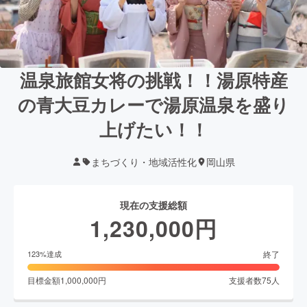
温泉旅館女将の挑戦！！湯原特産
の青大豆カレーで湯原温泉を盛り
上げたい！！
まちづくり・地域活性化
岡山県
現在の支援総額
1,230,000
円
終了
123
%達成
目標金額
1,000,000
円
支援者数
75
人