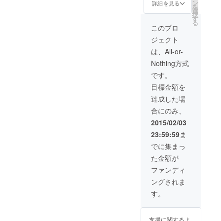
ク５
ン
詳細を見る
を
パック
選
択
す
る
このプロ
ジェクト
は、All-or-
Nothing方式
です。
目標金額を
達成した場
合にのみ、
2015/02/03
23:59:59
ま
でに集まっ
た金額が
ファンディ
ングされま
す。
支援に関するよ