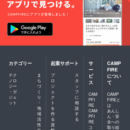
カテゴリー
起案サポート
サ
CAMP
ー
FIRE
テク
ま
プ
ス
ビ
につい
ノロ
ち
ロ
タ
ス
て
ジー
づ
ジ
ッ
・ガ
く
ェ
フ
CAM
CAMP
ジェ
り
ク
に
PFI
FIREと
ット
・
ト
相
RE
は
地
を
談
CAM
あんし
域
作
す
PFI
ん・安
活
る
る
RE
全への
性
資
コ
取り組