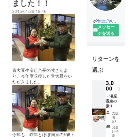
ました！！
2015/01/28 18:46
http://www.yubara.com/
メッセー
ジを送る
リターンを
選ぶ
青大豆生産組合長の牧さんよ
り、今年度収穫した青大豆をい
ただきました。
3,0
00
円
・湯原
温泉の
素 1箱
・“FAA
支援
VO岡
者：
山”限定
0人
「湯め
お届
ぐり」
け予
今年も、昨年とほぼ同量の約6ト
券 2枚
定：