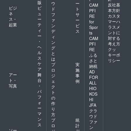
版
ウ
ー
反社基
CAM
ビジ
ビ
ド
ト
本方針
PFI
ネ
ュ
フ
サ
カスタ
RE
ス・
ー
ァ
ー
マーハ
for
起業
テ
ン
ビ
ラスメ
Spor
ィ
デ
ス
ントに
ts
ー
ィ
対する
CAM
・
ン
考え方
PFI
ヘ
グ
クッ
RE
ル
と
キーポ
ふる
ス
は
リシー
さと
ケ
プ
実
納税
ア
ロ
施
AD
アー
舞
ジ
事
FOR
ト・
台
ェ
例
ALL
写真
・
ク
HIO
パ
ト
KOS
フ
の
HI
ォ
作
JFA
ー
り
クラ
マ
方
ウド
ン
プ
統
ファ
ス
ロ
計
ン
ソー