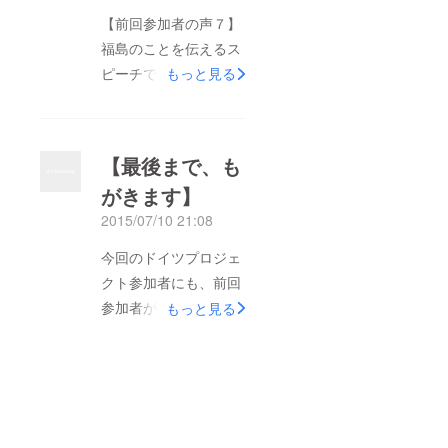
になっている事を初め
【前回参加者の声７】
て知りました。そし
福島のことを伝えるス
て、多くの避難者が出
ピーチでは原発事故へ
もっと見る
た原発がなくなって欲
の質問が多く寄せられ
しいという話に共感し
福島県についてもっと
ました。 そして、議
世界に伝えるべきだと
事堂や中央駅で環境に
【最後まで、も
思いました。また、他
ついて学んだ時、日本
がきます】
の人のスピーチを聞い
では想像できないほど
2015/07/10 21:08
て原発事故後、福島の
環境に配慮されていて
子ども達が以前と違う
見習いたいと思いまし
今回のドイツプロジェ
様子になっている事を
た。議事堂での工夫で
クト参加者にも、前回
初めて知りました。そ
は、太陽の光で上から
参加者がドイツで実際
もっと見る
して、多くの避難者が
議事堂を見られるよう
に見て、聞いて、感じ
出た原発がなくなって
になっていて、オープ
たことを、自分自身で
欲しいという話に共感
ンになっているのは国
体験して欲しいと思い
しました。 そして、
民に何も隠していない
ます！ 参加した高校
議事堂や中央駅で環境
ドイツだなと思いまし
生の声(5) ： ドイツの
について学んだ時、日