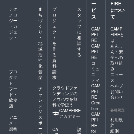
とき、ドイツの高校生
ー
FIRE
とが決まったことで
では同性愛も異性愛も
テク
ま
プ
ス
が「日本の高校生と福
ビ
につい
す。ドイツの高校生の
関係ないと聞きまし
ノロ
ち
ロ
タ
ス
て
島原発や戦後の近隣諸
自己主張と曖昧なまま
た。実際、ベルリン市
ジー
づ
ジ
ッ
国との関係について
でおわらせない意識の
・ガ
く
ェ
フ
長も同性愛であること
CAM
CAMP
もっと議論したい。明
ジェ
り
ク
に
高さに、そごさを思い
PFI
FIREと
を告白して当選した
ット
・
ト
相
日の授業内容を変更し
RE
は
知りました。
り、外務大臣も同性愛
地
を
談
CAM
あんし
てあと1コマ討論した
域
作
す
者だということでし
PFI
ん・安
い」と、ドイツの高校
活
る
る
た。環境やエネル
RE
全への
性
資
生のほぼ全員で先生に
コ
取り組
ギー、戦争と平和だけ
化
料
ミュ
み
詰め寄せて、結果、続
プロ
音
請
の問題だけではなく、
ニ
ニュー
きを翌日の放課後に行
ダク
楽
求
個性や人権の問題につ
ティ
ス
ト
うことが決まったこと
CAM
ヘルプ
いても日本は遅れてお
クラウドファ
フー
チ
PFI
お問い
です。ドイツの高校生
ンディングの
ド・
ャ
り、ドイツは進んでい
RE
合わせ
の自己主張と曖昧なま
ノウハウを無
飲食
レ
ると感じました。
Crea
料で学ぼう
店
ン
までおわらせない意識
tion
ディスカッションに参
各種規定
CAMPFIRE
ジ
の高さに、そごさを思
CAM
アカデミー
加した高校生の半数は
アニ
ス
利用規
PFI
い知りました。
メ・
ポ
デモに参加した経験が
約
RE
漫画
ー
CA
説
細則
for
あり、さらに自分の意