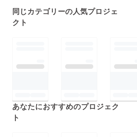
た。 最後に、ドイツ
高校生と交流をして、
本では想像できないほ
同じカテゴリーの人気プロジェ
の高校生と交流して、
ドイツの高校生はすご
ど環境に配慮されてい
日本は歴史について浅
い知識があって、自分
クト
て見習いたいと思いま
くしか勉強してないな
の知識のなさに驚きま
した。議事堂での工夫
ということをすごく感
した。ドイツの高校生
では、太陽の光で上か
じました。それに対し
は、デモに参加した
ら議事堂を見られるよ
てドイツ人は、ちゃん
り、様々な授業で政治
うになっていて、オー
と今まで何が起こった
などを学んでいると聞
プンになっているのは
かや、自分たちの国が
いて、日本も見習わな
国民に何も隠していな
どういう悪いことをし
くてはならないと感じ
いドイツだなと思いま
てきたのかをちゃんと
ました。 ドイツの高
した。 最後に、ドイ
振り返って、今を生活
校生から「原発事故
ツの高校生と交流し
していて、日本も見
後、日本政府は東日本
て、日本は歴史につい
習っていかなきゃなら
大震災の教訓を学んで
あなたにおすすめのプロジェク
て浅くしか勉強してな
ないなと思いました。
いないのか？」との質
いなということをすご
ト
あと、福島の原発につ
問なども寄せられまし
く感じました。それに
いて、ドイツの人逹
た。福島に住んでいる
対してドイツ人は、
は、自分の国のことで
自分にできる事を少し