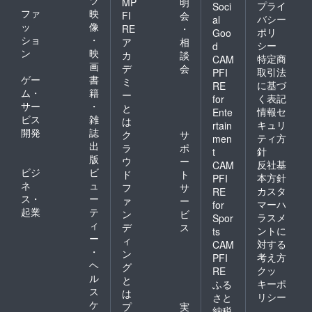
ツ
MP
明
プライ
Soci
志で参加していると聞
ファ
映
FI
会
バシー
al
ッ
像
RE
・
き、環境やその他の問
ポリ
Goo
ショ
・
ア
相
シー
d
題への意識の高いと感
ン
映
カ
談
特定商
CAM
じました。初めて福島
画
デ
会
取引法
PFI
ゲー
書
ミ
や地震について聞か
に基づ
RE
ム・
籍
ー
く表記
for
れ、私自身の3月11日
サー
・
と
情報セ
Ente
の経験を伝えることが
ビス
雑
は
キュリ
rtain
開発
誌
できて良かったです。
ク
サ
ティ方
men
出
ラ
ポ
針
t
版
ウ
ー
反社基
CAM
ビジ
ビ
ド
ト
本方針
PFI
ネ
ュ
フ
サ
カスタ
RE
ス・
ー
ァ
ー
マーハ
for
起業
テ
ン
ビ
ラスメ
Spor
ィ
デ
ス
ントに
ts
ー
ィ
対する
CAM
・
ン
考え方
PFI
ヘ
グ
クッ
RE
ル
と
キーポ
ふる
ス
は
リシー
さと
ケ
プ
実
納税