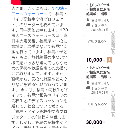
・お礼のメール
皆さま、こんにちは。
NPO法人
・報告集にお名
アースウォーカーズ
で「福島・
前掲載 ・活動を
まとめた報告集
ドイツ高校生交流プロジェク
支援者：0人
・報告会のペア
ト」のリーダーを務めていま
お届け予定：
招待券(2015年8
す、田中亮佑と申します。NPO
こ
2013年01月
の
月、東京・福島
リ
法人アースウォーカーズは、東
タ
で開催予定) ・活
ー
日本大震災後、福島県を中心に
ン
動をまとめた
詳細を見る
を
選
宮城県、岩手県などで被災地支
DVD
択
す
援を行っています。福島の子ど
る
もたちに、放射線量の少ない地
10,000
円
域で思いっきり遊んでもらうた
めの保養や仮設住宅での支援な
・お礼のメール
・報告集にお名
どに取り組んでいます。また、
前掲載 ・活動を
宮崎から、安心な野菜やどんぐ
まとめた報告集
支援者：0人
りなどを送る活動も行っていま
・報告会のペア
お届け予定：
す。 今回は、福島の高校生がド
招待券(2015年8
こ
2013年01月
イツで、被災地報告やドイツの
の
月、東京・福島
リ
タ
で開催予定) ・活
高校生とのディスカッションを
ー
ン
動をまとめた
詳細を見る
通して、社会について考える
を
選
DVD ・オリジナ
択
「福島・ドイツ高校生交流プロ
す
ルステッカー
る
ジェクト」の2回目を開催しま
30,000
す。しかし、福島の高校生がド
円
イツに渡航するための資金や現