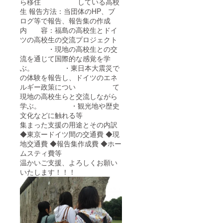
ら移住 している高校
生 報告方法：当団体のHP、ブ
ログ等で報告、報告集の作成
内 容：福島の高校生とドイ
ツの高校生の交流プロジェクト
・現地の高校生との交
流を通じて国際的な感覚を学
ぶ。 ・東日本大震災で
の体験を報告し、ドイツのエネ
ルギー政策につい て
現地の高校生らと交流しながら
学ぶ。 ・観光地や歴史
文化などに触れる等
集まった支援の用途とその内訳
◆東京ードイツ間の交通費 ◆現
地交通費 ◆報告集作成費 ◆ホー
ムスティ費等
温かいご支援、よろしくお願い
いたします！！！