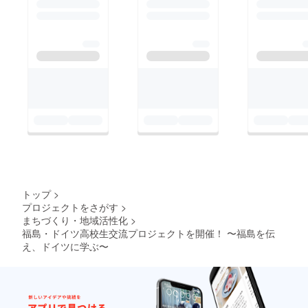
ちゃんと今まで何が起
はないのに私たちより
ずつやっていこうと強
こったかや、自分たち
もすごく知っていて、
く思いました。また、
の国がどういう悪いこ
それにはとても驚きま
ドイツで福島原発の反
とをしてきたのかを
した。原発は自分の国
対運動を行っていると
ちゃんと振り返って、
で大きな問題になって
いうことを聞いて、ド
今を生活していて、日
いることなのに、ぜん
イツの方々も福島を応
本も見習っていかな
ぜん知らない私たち
援してくださっている
きゃならないなと思い
は、なんかおかしいな
のを感じられて嬉し
ました。あと、福島の
と思いました。その原
かったです。 それか
原発について、ドイツ
発をなくしていくか、
ら今回、原発や再生可
の人逹は、自分の国の
そのままにするか、
能エネルギーについて
ことではないのに私た
トップ
>
どっちにしても自分た
何度か、話し合う時間
プロジェクトをさがす
>
ちよりもすごく知って
ちの意見を言わな
をもうけていただい
まちづくり・地域活性化
>
いて、それにはとても
きゃ、日本は変わらな
て、とても有意義な時
福島・ドイツ高校生交流プロジェクトを開催！ 〜福島を伝
驚きました。原発は自
いのかなと思いまし
え、ドイツに学ぶ〜
間でした。外から、日
分の国で大きな問題に
た。 高校生の感想(8)
本の良いところ、日本
なっていることなの
ドイツの高校生との
の悪いところが見えて
に、ぜんぜん知らない
ディスカッションで
きて、すごくいい機会