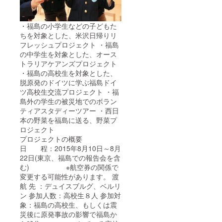
・福島の小学生などの子どもた
ちを対象とした、米沢日帰りリ
フレッシュプロジェクト ・福島
の中学生を対象とした、オース
トラリアケアンズプロジェクト
・福島の高校生を対象とした、
脱原発のドイツに学ぶ福島ドイ
ツ高校生交流プロジェクト ・福
島外の学生の被災地でのボラン
ティアスタディーツアー ・西日
本の野菜を福島に送る、野菜プ
ロジェクト
プロジェクトの概要
日 程：2015年8月10日～8月
22日(東京、福島での報告会を含
む) ※航空券の関係で
変更する可能性があります。 渡
航 先 ：デュイスブルグ、ベルリ
ン 参加人数：高校生８人 参加対
象：福島の高校生、もしくは震
災後に原発事故の影響で福島か