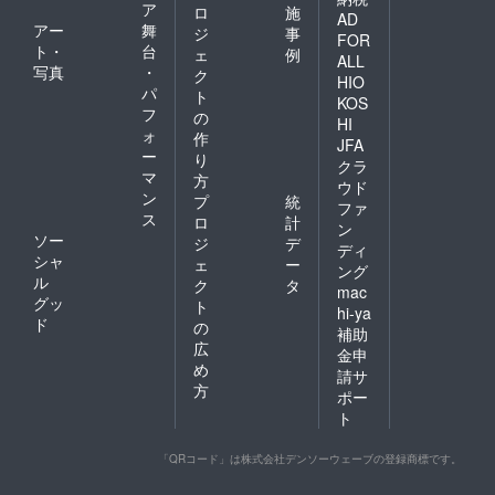
ア
ロ
施
AD
アー
舞
ジ
事
FOR
ト・
台
ェ
例
ALL
写真
・
ク
HIO
パ
ト
KOS
フ
の
HI
ォ
作
JFA
ー
り
クラ
マ
方
ウド
ン
プ
統
ファ
ス
ロ
計
ン
ソー
ジ
デ
ディ
シャ
ェ
ー
ング
ル
ク
タ
mac
グッ
ト
hi-ya
ド
の
補助
広
金申
め
請サ
方
ポー
ト
「QRコード」は株式会社デンソーウェーブの登録商標です。