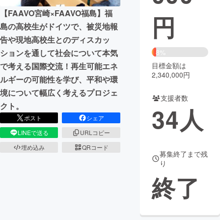
【FAAVO宮崎×FAAVO福島】福
円
まちづくり・地域活性化
島の高校生がドイツで、被災地報
告や現地高校生とのディスカッ
CAMPFIRE for Social Good
CAMPFIRE Creation
ションを通して社会について本気
8%
CAMPFIREふるさと納税
machi-ya
コミュニティ
で考える国際交流！再生可能エネ
目標金額は
2,340,000円
ルギーの可能性を学び、平和や環
境について幅広く考えるプロジェ
支援者数
クト。
34
人
ポスト
シェア
LINEで送る
URLコピー
埋め込み
QRコード
募集終了まで残
り
終了