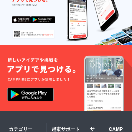
私たちは、なんかおか
は、非常に政治に熱心
でした。また、このよ
しいなと思いました。
な印象をドイツの高校
うな機会があればいい
その原発をなくしてい
生から受けました。そ
と思います。 参加し
くか、そのままにする
の中でも一番印象に
た高校生の声(6) ： 私
か、どっちにしても自
残っていることは時間
は、福島が大変だとい
分たちの意見を言わな
切れになって議論が途
うことを伝えて、原発
きゃ、日本は変わらな
中のまま終了したと
を使わないという選択
いのかなと思いまし
き、ドイツの高校生が
をしたドイツの市民や
た。 【前回参加者の
「日本の高校生と福島
高校生の意見を聞きた
声８】 ドイツの高校
原発や戦後の近隣諸国
いと思い、このドイツ
生とのディスカッショ
との関係についてもっ
プロジェクトに参加し
ンでは、非常に政治に
と議論したい。明日の
ました。 ドイツの考
熱心な印象をドイツの
授業内容を変更してあ
え方にも触れることが
高校生から受けまし
と1コマ討論したい」
できました。日本では
た。その中でも一番印
と、ドイツの高校生の
ゲイやレズビアン、バ
象に残っていることは
ほぼ全員で先生に詰め
イの方が偏見の目で見
時間切れになって議論
寄せて、結果、続きを
られることが多くあり
が途中のまま終了した
翌日の放課後に行うこ
カテゴリー
起案サポート
サ
CAMP
ます。しかし、ドイツ