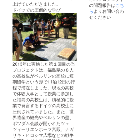
上げていただきました。
の問題報告は
こち
ドイツでの圧倒的な学び
ら
よりお問い合わ
せください
2013年に実施した第１回目の当
プロジェクトは、福島県の８人
の高校生がベルリンの高校に短
期留学という形で11泊12日の行
程で滞在しました。現地の高校
で体験入学として授業に参加し
た福島の高校生は、積極的に授
業で発言するドイツの高校生に
圧倒されていました。また、世
界遺産の観光やベルリンの壁、
ポツダム会談が開かれたツェ
ツィーリエンホーフ宮殿、ナガ
サキ・ヒロシマ広場などの戦争