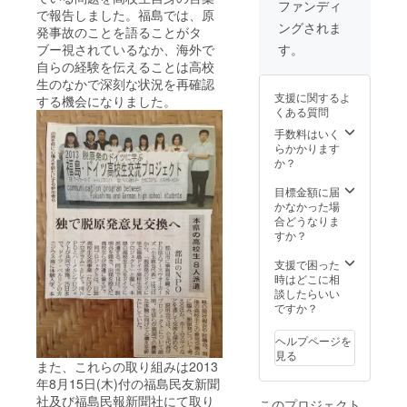
ファンディ
で報告しました。福島では、原
ングされま
発事故のことを語ることがタ
す。
ブー視されているなか、海外で
自らの経験を伝えることは高校
生のなかで深刻な状況を再確認
支援に関するよ
する機会になりました。
くある質問
手数料はいく
らかかります
か？
目標金額に届
かなかった場
合どうなりま
すか？
支援で困った
時はどこに相
談したらいい
ですか？
ヘルプページを
見る
また、これらの取り組みは2013
年8月15日(木)付の福島民友新聞
社及び福島民報新聞社にて取り
このプロジェクト