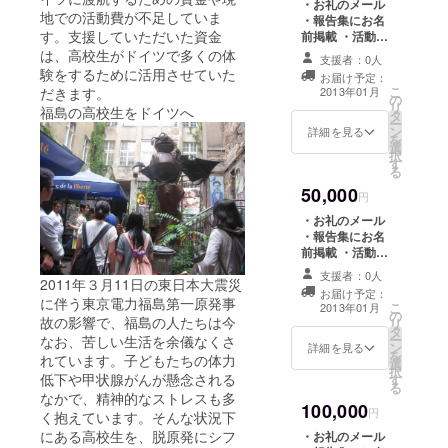
・お礼のメール
地での活動費が不足していま
・報告集にお名
す。支援していただいた資金
前掲載 ・活動を
まとめた報告集
は、高校生がドイツで多くの体
支援者：0人
・報告会のペア
験をするために活用させていた
お届け予定：
招待券(2015年8
こ
だきます。
2013年01月
の
月、東京・福島
リ
福島の高校生をドイツへ
タ
で開催予定) ・活
ー
ン
動をまとめた
詳細を見る
を
選
DVD ・オリジナ
択
す
ルステッカー ・
る
ドイツのポスト
50,000
カード(アース
円
ウォーカーズ
・お礼のメール
Ver.)
・報告集にお名
前掲載 ・活動を
まとめた報告集
支援者：0人
2011年３月11日の東日本大震災
・報告会のペア
お届け予定：
招待券(2015年8
に伴う東京電力福島第一原発事
こ
2013年01月
の
月、東京・福島
故の影響で、福島の人たちは今
リ
タ
で開催予定) ・活
ー
なお、苦しい生活を余儀なくさ
ン
動をまとめた
詳細を見る
を
れています。子どもたちの体力
選
DVD ・オリジナ
択
低下や甲状腺がんが懸念される
す
ルステッカー ・
る
ドイツのポスト
なかで、精神的なストレスも多
100,000
カード(アース
円
く抱えています。そんな状況下
ウォーカーズ
にある高校生を、脱原発にシフ
・お礼のメール
Ver.) ・代表小玉