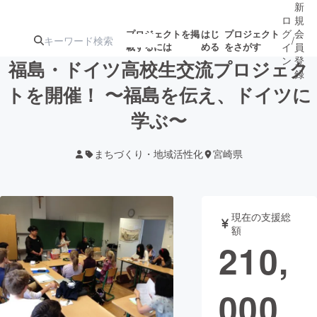
新
ロ
規
グ
会
プロジェクトを掲
はじ
プロジェクト
/
載するには
める
をさがす
イ
員
ン
登
福島・ドイツ高校生交流プロジェク
録
トを開催！ 〜福島を伝え、ドイツに
学ぶ〜
人気のプロ
注目のリ
注目の新着プロ
募集終了が近いプ
もうすぐ公開
ジェクト
ターン
ジェクト
ロジェクト
されます
まちづくり・地域活性化
宮崎県
アート・写真
音楽
現在の支援総
テクノロジー・ガジェット
ゲーム・サ
額
210,
映像・映画
書籍・雑誌
000
ビジネス・起業
チャレンジ