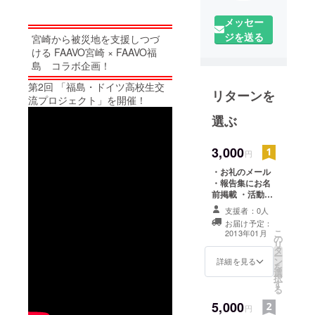
メッセー
ジを送る
宮崎から被災地を支援しつづ
ける FAAVO宮崎 × FAAVO福
島 コラボ企画！
第2回 「福島・ドイツ高校生交
リターンを
流プロジェクト」を開催！
選ぶ
3,000
円
・お礼のメール
・報告集にお名
前掲載 ・活動を
まとめた報告集
支援者：0人
・報告会のペア
お届け予定：
招待券(2015年8
こ
2013年01月
の
月、東京・福島
リ
タ
で開催予定)
ー
ン
詳細を見る
を
選
択
す
る
5,000
円