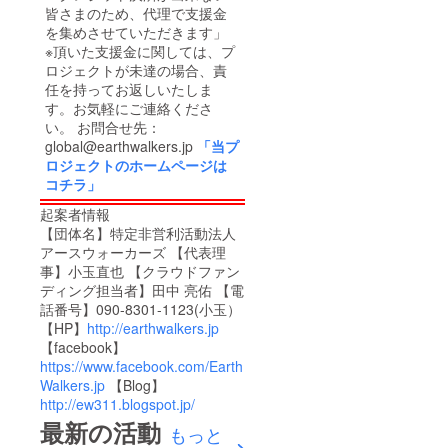
皆さまのため、代理で支援金
を集めさせていただきます」
※頂いた支援金に関しては、プ
ロジェクトが未達の場合、責
任を持ってお返しいたしま
す。お気軽にご連絡くださ
い。 お問合せ先：
global@earthwalkers.jp
「当プ
ロジェクトのホームページは
コチラ」
起案者情報
【団体名】特定非営利活動法人
アースウォーカーズ 【代表理
事】小玉直也 【クラウドファン
ディング担当者】田中 亮佑 【電
話番号】090-8301-1123(小玉）
【HP】
http://earthwalkers.jp
【facebook】
https://www.facebook.com/Earth
Walkers.jp
【Blog】
http://ew311.blogspot.jp/
最新の活動
もっと