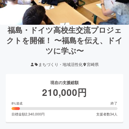
福島・ドイツ高校生交流プロジェ
クトを開催！ 〜福島を伝え、ドイ
ツに学ぶ〜
まちづくり・地域活性化
宮崎県
現在の支援総額
210,000
円
終了
8
%達成
目標金額
2,340,000
円
支援者数
34
人