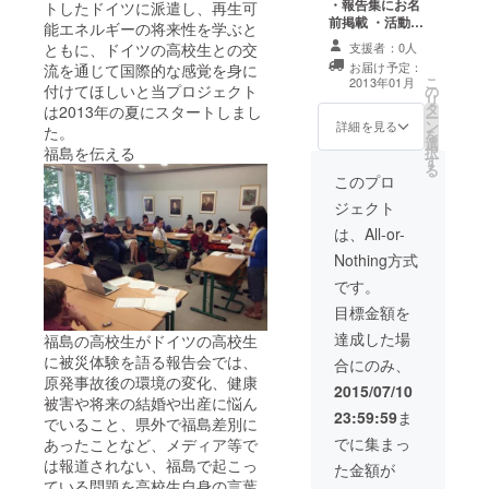
・報告集にお名
トしたドイツに派遣し、再生可
が講演会の講師
前掲載 ・活動を
能エネルギーの将来性を学ぶと
を引き受けま
まとめた報告集
す。 ※講演日時
支援者：0人
ともに、ドイツの高校生との交
・報告会のペア
は、2015年9月1
お届け予定：
流を通じて国際的な感覚を身に
招待券(2015年8
こ
日～2016年8月
2013年01月
付けてほしいと当プロジェクト
の
月、東京・福島
リ
31日までの間
タ
で開催予定) ・活
は2013年の夏にスタートしまし
ー
の、開催1か月前
ン
動をまとめた
詳細を見る
た。
を
までに要相談。
選
DVD ・オリジナ
択
福島を伝える
※講演開催地への
す
ルステッカー ・
る
交通費は何卒ご
ドイツのポスト
このプロ
負担ください。
カード(アース
ジェクト
ウォーカーズ
Ver.) ・代表小玉
は、All-or-
が講演会の講師
Nothing方式
を引き受けま
す。 ※講演日時
です。
は、2015年9月1
目標金額を
日～2016年8月
31日までの間
達成した場
福島の高校生がドイツの高校生
の、開催1か月前
に被災体験を語る報告会では、
合にのみ、
までに要相談。
原発事故後の環境の変化、健康
※講演開催地への
2015/07/10
被害や将来の結婚や出産に悩ん
交通費は何卒ご
23:59:59
ま
でいること、県外で福島差別に
負担ください。
・参加高校生か
でに集まっ
あったことなど、メディア等で
らのメッセージ
は報道されない、福島で起こっ
た金額が
入り色紙
ている問題を高校生自身の言葉