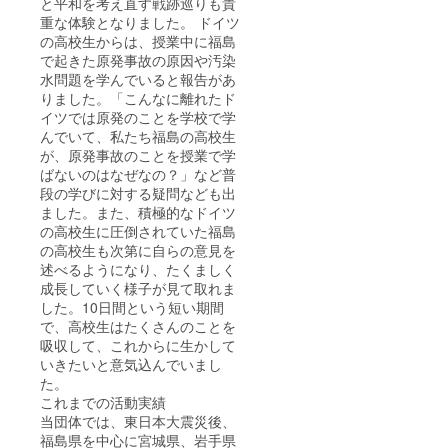
と平和を考え直す戦跡巡りも貴
重な体験となりました。 ドイツ
の高校生からは、授業中に福島
で起きた原発事故の原因や汚染
水問題を学んでいると報告があ
りました。「こんなに離れたド
イツでは原発のことを学校で学
んでいて、私たち福島の高校生
が、原発事故のことを授業で学
ばないのはなぜなの？」など普
段の学びに対する疑問なども出
ました。また、積極的なドイツ
の高校生に圧倒されていた福島
の高校生も次第に自らの意見を
述べるようになり、たくましく
成長していく様子が見て取れま
した。10日間という短い期間
で、高校生はたくさんのことを
吸収して、これからに生かして
いきたいと意気込んでいまし
た。
これまでの活動実績
当団体では、東日本大震災後、
福島県を中心に宮城県、岩手県