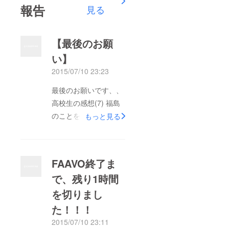
報告
見る
【最後のお願
い】
2015/07/10 23:23
最後のお願いです、、
高校生の感想(7) 福島
のことを伝えるスピー
もっと見る
チでは原発事故への質
問が多く寄せられ福島
県についてもっと世界
FAAVO終了ま
に伝えるべきだと思い
で、残り1時間
ました。また、他の人
を切りまし
のスピーチを聞いて原
発事故後、福島の子ど
た！！！
も達が以前と違う様子
2015/07/10 23:11