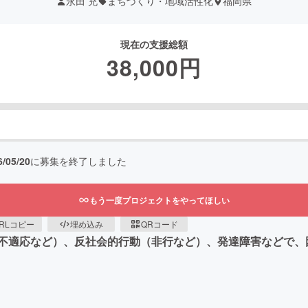
永田 充
まちづくり・地域活性化
福岡県
現在の支援総額
38,000
円
6/05/20
に募集を終了しました
もう一度プロジェクトをやってほしい
RLコピー
埋め込み
QRコード
不適応など）、反社会的行動（非行など）、発達障害などで、