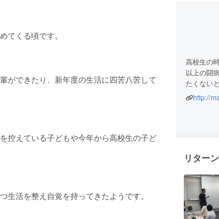
めてくる頃です。
高校生の
以上の闘
輩ができたり、新年度の生活に四苦八苦して
たくない
http://m
在学中に
学校内で
ティア、
を控えている子どもや今年から高校生の子ど
企画、地
リターン
2012年
児童指導
課題を学ん
を設立、2
つ生活を整え自覚を持ってきたようです。