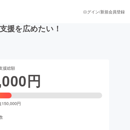
ログイン
/
新規会員登録
支援を広めたい！
うすぐ公開されます
支援総額
プロダクト
,000
円
ファッション
スポーツ
50,000円
数
ア
ソーシャルグッド
人