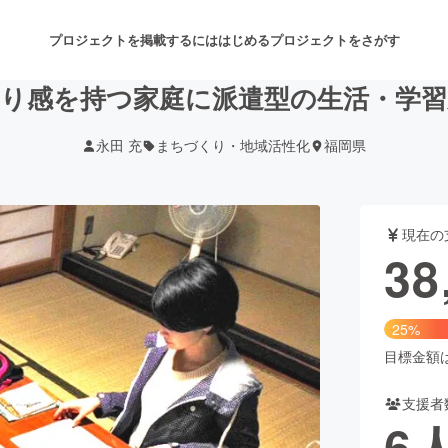
プロジェクトを掲載するには
はじめる
プロジェクトをさがす
困り感を持つ家庭に派遣型の生活・学習
永田 充
まちづくり・地域活性化
福岡県
注目のリターン
注目の新着プロジェクト
募集終了が近いプロジェクト
も
現在の
音楽
舞台・パフォーマンス
38
ゲーム・サービス開発
フード・飲食店
25%
書籍・雑誌出版
アニメ・漫画
目標金額は1
支援者
チャレンジ
ビューティー・ヘルスケ
6