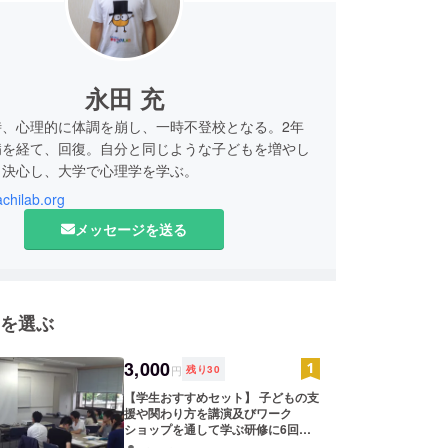
永田 充
時、心理的に体調を崩し、一時不登校となる。2年
病を経て、回復。自分と同じような子どもを増やし
と決心し、大学で心理学を学ぶ。
achilab.org
フリースクールやフリースペースを始めとし、小中
メッセージを送る
の学習支援や高校生のキャリア教育などでのボラン
教育・環境・政治・経済などについてイベント等の
域への問題啓発活動・地域再生活動を行う。
を選ぶ
から福岡市こども総合相談センターの一時保護係夜間
員として勤務。様々な子どもと関わりながら社会の
3,000
でいく。2013年に「任意団体 まちづくりLAB」
円
残り
30
015年5月にNPO法人格を取得。
【学生おすすめセット】 子どもの支
援や関わり方を講演及びワーク
ショップを通して学ぶ研修に6回参
加できます。毎月１回開催予定で、