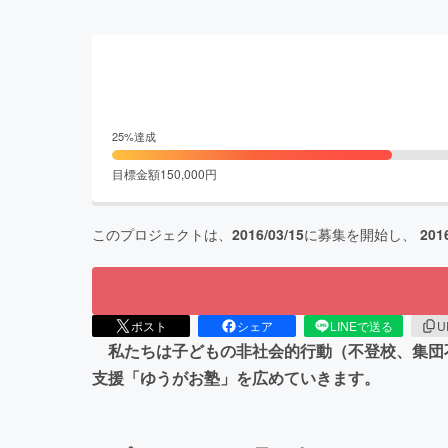
25
%達成
目標金額
150,000
円
このプロジェクトは、
2016/03/15
に募集を開始し、
201
ポスト
シェア
LINEで送る
U
私たちは子どもの非社会的行動（不登校、集団
支援「ゆうがお塾」を広めていきます。