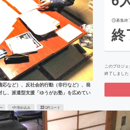
募集終
CAMPFIRE for Social Good
CAMPFIRE Creation
終
CAMPFIREふるさと納税
machi-ya
コミュニティ
このプロジェ
終了しました
適応など）、反社会的行動（非行など）、発
対し、派遣型支援「ゆうがお塾」を広めてい
ピー
埋め込み
QRコード