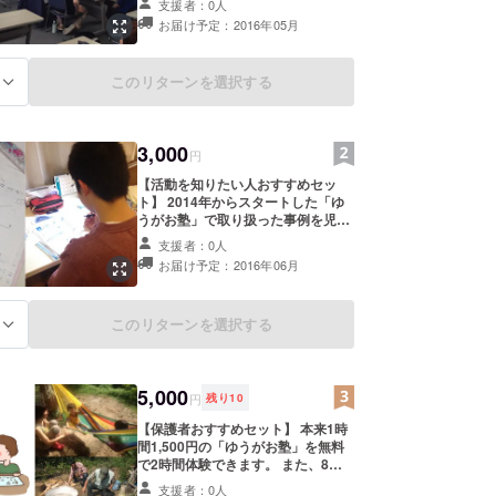
支援者：0人
本来は参加費を500円頂きます。 研
お届け予定：2016年05月
修の内容例 ・現役の教員や福祉従事
者が講師の講演会及びパネルトーク
・子どもとの関わり方についての
このリターンを選択する
る
ケースワーク ・教育、福祉をテーマ
としたワールドカフェ 第１回 ・日
時 4/17 18：30～20：30 ・場
所 福岡市市民福祉プラザ(ふくふく
3,000
円
プラザ） ・講師 “あなたにだから
できる関わり方を知ろう”
【活動を知りたい人おすすめセッ
講師：NPO法人まちづくりLAB理事
ト】 2014年からスタートした「ゆ
長 永田充 第２回以降の予定 ・日
うがお塾」で取り扱った事例を児童
時 毎月第３ or ４日曜の18：30～
福祉の促進のためにまとめた報告書
・場所 福岡市市民福祉プラザ(ふく
支援者：0人
です。 （2014/10～2016/5を監修予
ふくプラザ） or 福岡市中央市民
お届け予定：2016年06月
定） 教育現場、福祉現場等で活用し
センター ・講師 スクールカウンセ
ていただければと思います。 ※個人
ラー・中学校教諭・福祉施設従事
情報保護のため、特定されない程度
者・ゆうがお塾訪問支援員 など
このリターンを選択する
る
の情報公開となります。
5,000
円
残り
10
【保護者おすすめセット】 本来1時
間1,500円の「ゆうがお塾」を無料
で2時間体験できます。 また、8月
開催予定の当法人の１泊２日のサ
支援者：0人