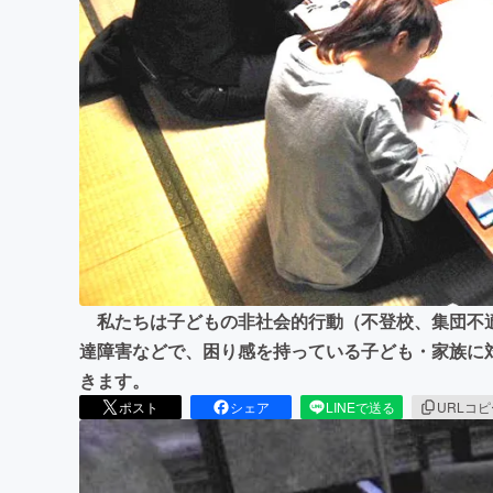
まちづくり・地域活性化
私たちは子どもの非社会的行動（不登校、集団不
達障害などで、困り感を持っている子ども・家族に
きます。
ポスト
シェア
LINEで送る
URLコ