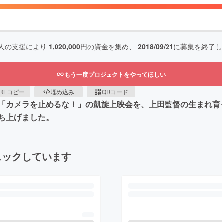
人の支援により
1,020,000
円の資金を集め、
2018/09/21
に募集を終了し
もう一度プロジェクトをやってほしい
RLコピー
埋め込み
QRコード
「カメラを止めるな！」の凱旋上映会を、上田監督の生まれ育っ
ち上げました。
ェックしています