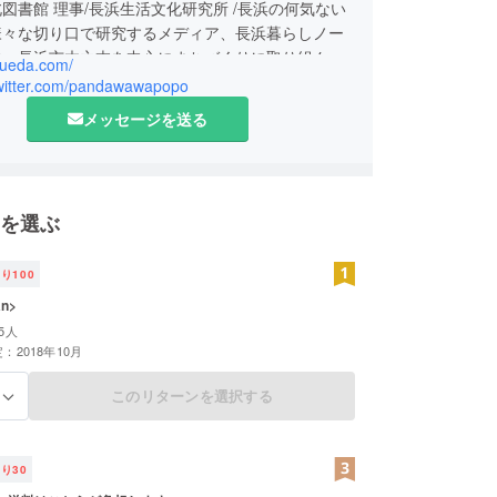
図書館 理事/長浜生活文化研究所 /長浜の何気ない
様々な切り口で研究するメディア、長浜暮らしノー
中。長浜市木之本を中心にまちづくりに取り組んで
p-ueda.com/
/twitter.com/pandawawapopo
メッセージを送る
を選ぶ
残り
100
an>
5人
：2018年10月
このリターンを選択する
る
残り
30