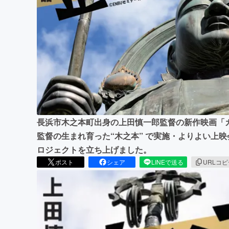
まちづくり・地域活性化
長浜市木之本町出身の上田慎一郎監督の新作映画「
監督の生まれ育った“木之本” で実施・よりよい上
ロジェクトを立ち上げました。
ポスト
シェア
LINEで送る
URLコ