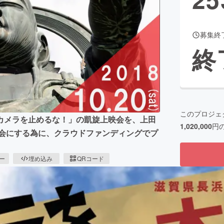
募集終
CAMPFIRE for Social Good
CAMPFIRE Creation
終
CAMPFIREふるさと納税
machi-ya
コミュニティ
このプロジェ
カメラを止めるな！」の凱旋上映会を、上田
1,020,000
円
映会にする為に、クラウドファンディングでプ
ピー
埋め込み
QRコード