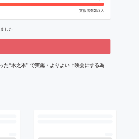
支援者数
253
人
ました
た“木之本” で実施・よりよい上映会にする為