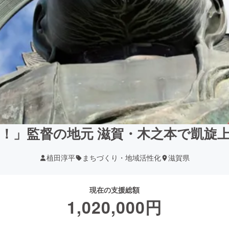
！」監督の地元 滋賀・木之本で凱旋
植田淳平
まちづくり・地域活性化
滋賀県
現在の支援総額
1,020,000
円