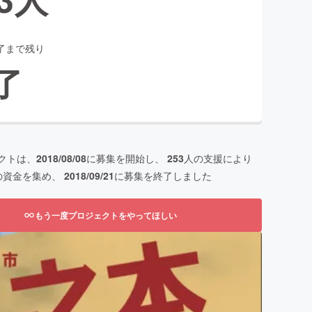
了まで残り
了
クトは、
2018/08/08
に募集を開始し、
253
人の支援により
の資金を集め、
2018/09/21
に募集を終了しました
もう一度プロジェクトをやってほしい