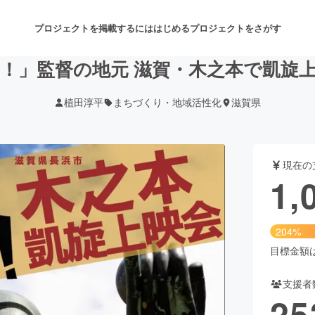
プロジェクトを掲載するには
はじめる
プロジェクトをさがす
！」監督の地元 滋賀・木之本で凱旋
植田淳平
まちづくり・地域活性化
滋賀県
注目のリターン
注目の新着プロジェクト
募集終了が近いプロジェクト
も
現在の
音楽
舞台・パフォーマンス
1,
ゲーム・サービス開発
フード・飲食店
204%
書籍・雑誌出版
アニメ・漫画
目標金額は5
支援者
チャレンジ
ビューティー・ヘルスケ
25