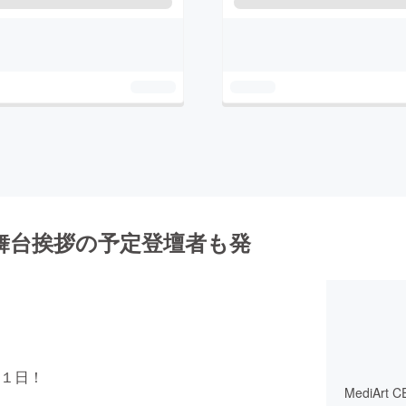
舞台挨拶の予定登壇者も発
１日！
MediArt