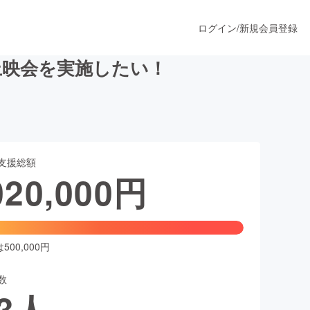
ログイン
/
新規会員登録
上映会を実施したい！
うすぐ公開されます
支援総額
プロダクト
020,000
円
ファッション
スポーツ
00,000円
数
ア
ソーシャルグッド
3
人