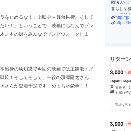
団法人江北
暮らしを
トを運営
ラを止めるな！」上映会＋舞台挨拶、そして
http://j
います。
https:/
たい！」ということで、映画にちなんでゾン
木之本の街をみんなでゾンビウォークしま
リターン
本出身の幼馴染で今回の映画では主題歌・メ
3,000
円
凱旋！そしてそして、主役の濱津隆之さん
<span></sp
きさんが登壇予定です！めっちゃ豪華！！
支援者：8
お届け予定
詳細を見
3,000
円