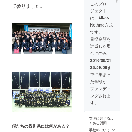
る
このプロ
て参りました。
ジェクト
は、All-or-
Nothing方式
です。
目標金額を
達成した場
合にのみ、
2016/08/21
23:59:59
ま
でに集まっ
た金額が
ファンディ
ングされま
す。
支援に関するよ
くある質問
僕たちの香川県には何がある？
手数料はいく