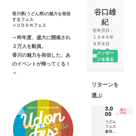
谷口雄
香川県(うどん県)の魅力を発信
するフェス
紀
＝ＵＤＯＮフェス
生年月日：
～昨年度、盛大に開催され
１９８６年
８月９日
２万人を動員。
所在：香川
メッセー
香川の魅力を発信した、あ
県高松市
ジを送る
のイベントが帰ってくる！
所属：公益
社団法人 高
～
松青年会議
リターンを
所 理事室長
兼 ６０周年
選ぶ
実行委員長
企業：谷口
3,0
建設興業株
残り
00
300
円
式会社 取締
うどん
役
フェス
経歴：２０
参加者
しか手