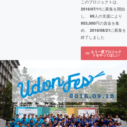
このプロジェクトは、
2016/07/11
に募集を開始
し、
69
人の支援により
953,000
円の資金を集
め、
2016/08/21
に募集を
終了しました
もう一度プロジェク
トをやってほしい