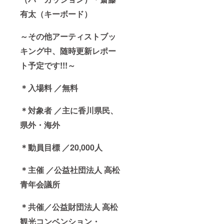
有太（キーボード）
～その他アーティストブッ
キング中、随時更新レポー
ト予定です!!!～
＊⼊場料 ／無料
＊対象者 ／主に香川県⺠、
県外・海外
＊動員目標 ／20,000人
＊主催 ／公益社団法人 ⾼松
⻘年会議所
＊共催／公益財団法人 ⾼松
観光コンベンション・