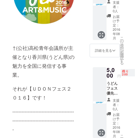
０５年‐大手
支援
に入ら
者：
前高松高等
ないオ
0人
学校 卒業
リジナ
お届
ルタオ
け予
２０
ルで
定：
０９年‐工学
す。
2016
年08
院大学 卒業
こ
月
の
２０
リ
タ
↑(公社)高松青年会議所が主
ー
１１年‐神戸
ン
詳細を見る
を
大学 大学院
選
催となり香川県(うどん県)の
択
す
工学科 卒業
る
魅力を全国に発信する事
２０
5,0
残り
業。
00
200
１２年‐谷口
円
建設興業株
うどん
それが【ＵＤＯＮフェス２
フェス
式会社 入社
優先入
２０
０１６】です！
場チ
支援
１２年‐(公
ケット
者：
とうど
0人
社)高松青年
----------------------------------------
んフェ
お届
ス参加
け予
----------------------------------------
者しか
定：
手に入
2016
-
年08
らない
こ
月
オリジ