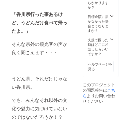
らかかります
か？
「香川県行った事あるけ
目標金額に届
かなかった場
ど、うどんだけ食べて帰っ
合どうなりま
たよ。」
すか？
支援で困った
そんな県外の観光客の声が
時はどこに相
談したらいい
良く聞こえます・・・
ですか？
ヘルプページを
見る
うどん県、それだけじゃな
このプロジェクト
い香川県。
の問題報告は
こち
ら
よりお問い合わ
でも、みんなそれ以外の文
せください
化や魅力に気づけていない
のではないだろうか！？