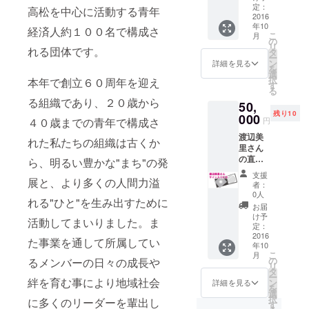
オリジ
定：
高松を中心に活動する青年
ナル
2016
年10
テーマ
経済人約１００名で構成さ
こ
月
ソング
の
リ
「Soul
れる団体です。
タ
ー
Flour
ン
詳細を見る
を
UDON
選
択
本年で創立６０周年を迎え
」が収
す
る
録され
る組織であり、２０歳から
50,
た
残り10
FAAVO
000
円
４０歳までの青年で構成さ
特別使
渡辺美
用のCD
れた私たちの組織は古くか
里さん
に直筆
の直筆
サイン
ら、明るい豊かな"まち"の発
サイン
入り。
支援
入りCD
展と、より多くの人間力溢
者：
0人
れる"ひと"を生み出すために
お届
け予
活動してまいりました。ま
定：
2016
た事業を通して所属してい
年10
こ
月
の
るメンバーの日々の成長や
リ
タ
ー
絆を育む事により地域社会
ン
詳細を見る
を
選
択
に多くのリーダーを輩出し
す