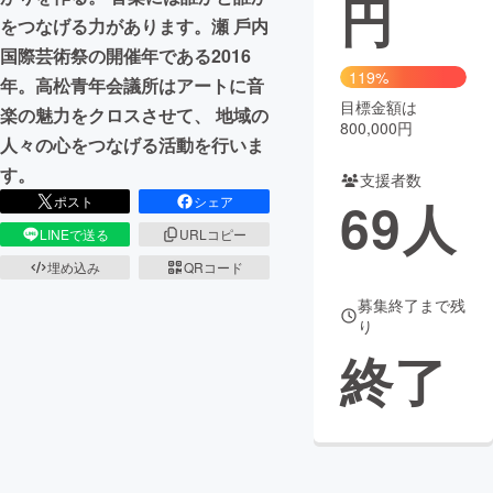
円
をつなげる⼒があります。瀬 ⼾内
まちづくり・地域活性化
国際芸術祭の開催年である2016
119%
年。⾼松⻘年会議所はアートに音
目標金額は
CAMPFIRE for Social Good
CAMPFIRE Creation
楽の魅⼒をクロスさせて、 地域の
800,000円
CAMPFIREふるさと納税
machi-ya
コミュニティ
人々の⼼をつなげる活動を⾏いま
す。
支援者数
69
人
ポスト
シェア
LINEで送る
URLコピー
埋め込み
QRコード
募集終了まで残
り
終了