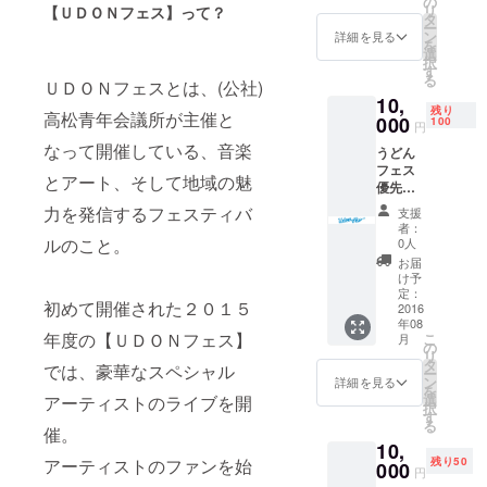
の
リ
【ＵＤＯＮフェス】って？
ナルタ
タ
ー
オルと
ン
詳細を見る
を
ポス
選
択
ターの
す
る
セット
ＵＤＯＮフェスとは、(公社)
10,
です。
残り
高松青年会議所が主催と
000
100
円
なって開催している、音楽
うどん
フェス
とアート、そして地域の魅
優先入
場チ
力を発信するフェスティバ
支援
ケット
者：
と、う
ルのこと。
0人
どん
お届
フェス
け予
参加者
定：
初めて開催された２０１５
しか手
2016
年08
に入ら
年度の【ＵＤＯＮフェス】
こ
月
ないオ
の
リ
リジナ
タ
では、豪華なスペシャル
ー
ルタオ
ン
詳細を見る
を
ルとポ
選
アーティストのライブを開
択
ス
す
る
ター、
催。
10,
全ての
残り50
アーティストのファンを始
アイテ
000
円
ムがペ