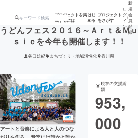
新
ロ
規
グ
会
プロジェクトを掲
はじ
プロジェクト
/
載するには
める
をさがす
イ
員
ン
登
うどんフェス２０１６～Ａｒｔ＆Ｍｕ
録
ｓｉｃを今年も開催します！！
人気のプロ
注目のリ
注目の新着プロ
募集終了が近いプ
もうすぐ公開
谷口雄紀
まちづくり・地域活性化
香川県
ジェクト
ターン
ジェクト
ロジェクト
されます
アート・写真
音楽
現在の支援総
額
953,
テクノロジー・ガジェット
ゲーム・サ
000
映像・映画
書籍・雑誌
アートと音楽による人と人のつな
ビジネス・起業
チャレンジ
がりを作る。 音楽には誰かと誰か