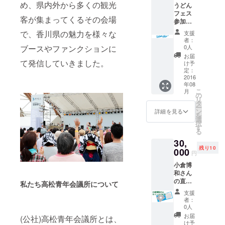
め、県内外から多くの観光
うどん
アと
フェス
なって
客が集まってくるその会場
参加者
いる
しか手
セット
で、香川県の魅力を様々な
支援
に入ら
です。
者：
ないオ
0人
ブースやファンクションに
リジナ
お届
ルタオ
て発信していきました。
け予
ルと木
定：
内晶子
2016
年08
さんの
こ
月
サイン
の
リ
入り漆
タ
ー
芸ソン
ン
詳細を見る
を
グＣＤ
選
択
のセッ
す
る
トで
30,
す。
残り10
000
円
小倉博
和さん
の直筆
私たち高松青年会議所について
サイン
支援
入り
者：
CD。う
0人
どん
お届
(公社)高松青年会議所とは、
フェス
け予