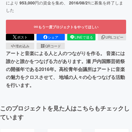
により
953,000
円の資金を集め、
2016/08/21
に募集を終了しま
した
もう一度プロジェクトをやってほしい
ポスト
シェア
LINEで送る
URLコピー
埋め込み
QRコード
アートと音楽による人と人のつながりを作る。 音楽には
誰かと誰かをつなげる⼒があります。瀬 ⼾内国際芸術祭
の開催年である2016年。⾼松⻘年会議所はアートに音楽
の魅⼒をクロスさせて、 地域の人々の⼼をつなげる活動
を⾏います。
このプロジェクトを見た人はこちらもチェックし
ています