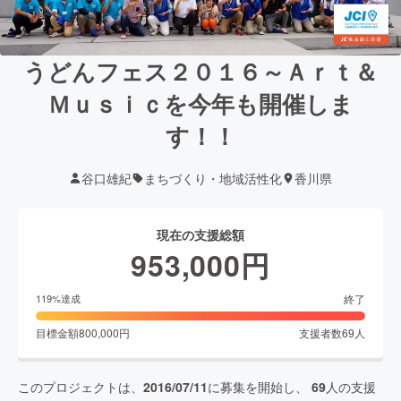
うどんフェス２０１６～Ａｒｔ＆
Ｍｕｓｉｃを今年も開催しま
す！！
谷口雄紀
まちづくり・地域活性化
香川県
現在の支援総額
953,000
円
終了
119
%達成
目標金額
800,000
円
支援者数
69
人
このプロジェクトは、
2016/07/11
に募集を開始し、
69
人の支援