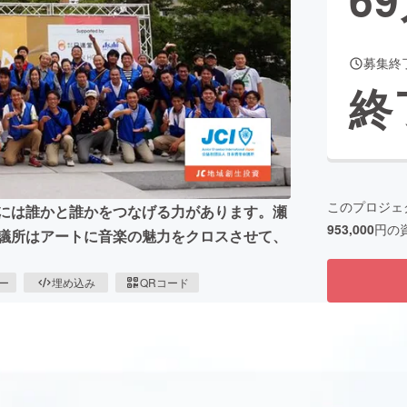
募集終
CAMPFIRE for Social Good
CAMPFIRE Creation
終
CAMPFIREふるさと納税
machi-ya
コミュニティ
このプロジェ
楽には誰かと誰かをつなげる⼒があります。瀬
953,000
円の
会議所はアートに音楽の魅⼒をクロスさせて、
ピー
埋め込み
QRコード