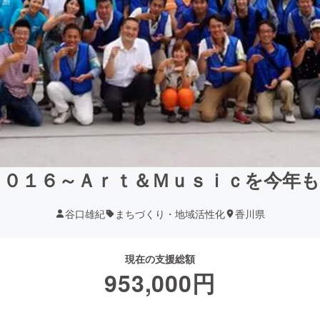
０１６～Ａｒｔ＆Ｍｕｓｉｃを今年
谷口雄紀
まちづくり・地域活性化
香川県
現在の支援総額
953,000
円