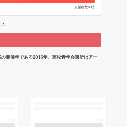
支援者数
69
人
した
の開催年である2016年。⾼松⻘年会議所はアー