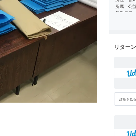
所属：公益
行委員長
企業：谷口
経歴：２０
２００９
２０１１
リターン
２０１２
詳細を見