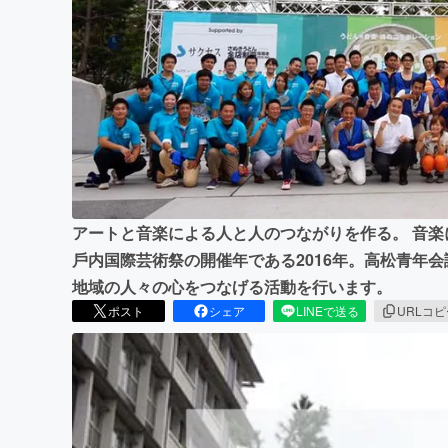
まちづくり・地域活性化
アートと音楽による人と人のつながりを作る。 音
⼾内国際芸術祭の開催年である2016年。⾼松⻘年
地域の人々の⼼をつなげる活動を⾏います。
ポスト
シェア
LINEで送る
URLコ