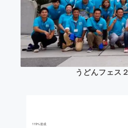
うどんフェス２
119
%達成