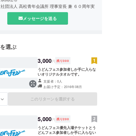
社団法人 高松青年会議所 理事室長 兼 ６０周年実
メッセージを送る
建設興業株式会社 取締役
０５年‐大手前高松高等学校 卒業
年‐工学院大学 卒業
年‐神戸大学 大学院 工学科 卒業
を選ぶ
年‐谷口建設興業株式会社 入社
3,000
円
残り
300
うどんフェス参加者しか手に入らな
いオリジナルタオルです。
支援者：0人
お届け予定：2016年08月
このリターンを選択する
る
5,000
円
残り
200
うどんフェス優先入場チケットとう
どんフェス参加者しか手に入らない