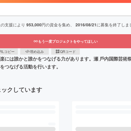
人の支援により
953,000
円の資金を集め、
2016/08/21
に募集を終了しま
もう一度プロジェクトをやってほしい
RLコピー
埋め込み
QRコード
楽には誰かと誰かをつなげる⼒があります。瀬 ⼾内国際芸術祭
⼼をつなげる活動を⾏います。
ェックしています