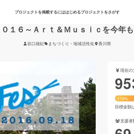
プロジェクトを掲載するには
はじめる
プロジェクトをさがす
０１６～Ａｒｔ＆Ｍｕｓｉｃを今年
谷口雄紀
まちづくり・地域活性化
香川県
注目のリターン
注目の新着プロジェクト
募集終了が近いプロジェクト
も
現在の
音楽
舞台・パフォーマンス
95
ゲーム・サービス開発
フード・飲食店
119%
書籍・雑誌出版
アニメ・漫画
目標金額は8
支援者
チャレンジ
ビューティー・ヘルスケ
69