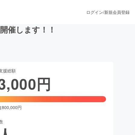
ログイン
/
新規会員登録
も開催します！！
うすぐ公開されます
支援総額
プロダクト
3,000
円
ファッション
スポーツ
00,000円
数
ア
ソーシャルグッド
人