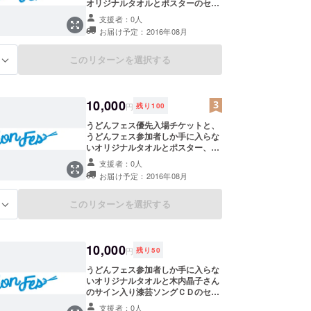
オリジナルタオルとポスターのセッ
トです。
支援者：0人
お届け予定：2016年08月
このリターンを選択する
る
10,000
円
残り
100
うどんフェス優先入場チケットと、
うどんフェス参加者しか手に入らな
いオリジナルタオルとポスター、全
てのアイテムがペアとなっている
支援者：0人
セットです。
お届け予定：2016年08月
このリターンを選択する
る
10,000
円
残り
50
うどんフェス参加者しか手に入らな
いオリジナルタオルと木内晶子さん
のサイン入り漆芸ソングＣＤのセッ
トです。
支援者：0人