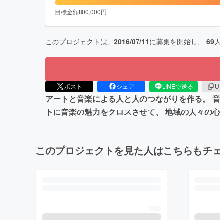
目標金額
800,000
円
このプロジェクトは、
2016/07/11
に募集を開始し、
69
ポスト
シェア
LINEで送る
U
アートと音楽による人と人のつながりを作る。 音
トに音楽の魅⼒をクロスさせて、 地域の人々の
このプロジェクトを見た人はこちらもチ