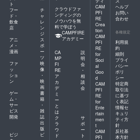
ティ
ス
ト
CAM
ヘルプ
クラウドファ
フー
チ
PFI
お問い
ンディングの
ド・
ャ
RE
合わせ
ノウハウを無
飲食
レ
Crea
料で学ぼう
店
ン
tion
各種規定
CAMPFIRE
ジ
CAM
アカデミー
アニ
ス
利用規
PFI
メ・
ポ
約
RE
漫画
ー
CA
説
細則
for
ツ
MP
明
プライ
Soci
ファ
映
FI
会
バシー
al
ッ
像
RE
・
ポリ
Goo
ショ
・
ア
相
シー
d
ン
映
カ
談
特定商
CAM
画
デ
会
取引法
PFI
ゲー
書
ミ
に基づ
RE
ム・
籍
ー
く表記
for
サー
・
と
情報セ
Ente
ビス
雑
は
キュリ
rtain
開発
誌
ク
サ
ティ方
men
出
ラ
ポ
針
t
版
ウ
ー
反社基
CAM
ビジ
ビ
ド
ト
本方針
PFI