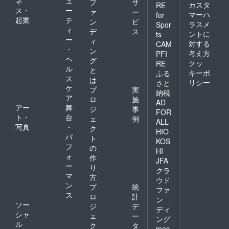
ネ
ュ
フ
サ
カスタ
RE
ス・
ー
ァ
ー
マーハ
for
起業
テ
ン
ビ
ラスメ
Spor
ィ
デ
ス
ントに
ts
ー
ィ
対する
CAM
・
ン
考え方
PFI
ヘ
グ
クッ
RE
ル
と
キーポ
ふる
ス
は
リシー
さと
ケ
プ
実
納税
ア
ロ
施
AD
アー
舞
ジ
事
FOR
ト・
台
ェ
例
ALL
写真
・
ク
HIO
パ
ト
KOS
フ
の
HI
ォ
作
JFA
ー
り
クラ
マ
方
ウド
ン
プ
統
ファ
ス
ロ
計
ン
ソー
ジ
デ
ディ
シャ
ェ
ー
ング
ル
ク
タ
mac