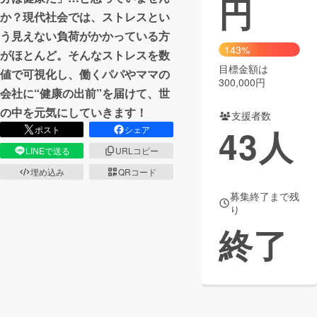
円
か？現代社会では、ストレスとい
まちづくり・地域活性化
う見えない負荷がかかっている方
143%
がほとんど。そんなストレスを数
目標金額は
CAMPFIRE for Social Good
CAMPFIRE Creation
値で可視化し、働くパパやママの
300,000円
CAMPFIREふるさと納税
machi-ya
コミュニティ
会社に“健康の出前”を届けて、世
の中を元気にしていきます！
支援者数
43
人
ポスト
シェア
LINEで送る
URLコピー
埋め込み
QRコード
募集終了まで残
り
終了