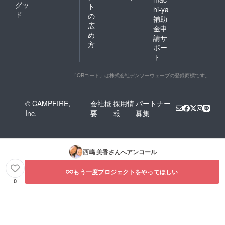
グッ
ト
hi-ya
ド
の
補助
広
金申
め
請サ
方
ポー
ト
「QRコード」は株式会社デンソーウェーブの登録商標です。
© CAMPFIRE,
会社概
採用情
パートナー
Inc.
要
報
募集
西嶋 美香
さんへアンコール
もう一度プロジェクトをやってほしい
0