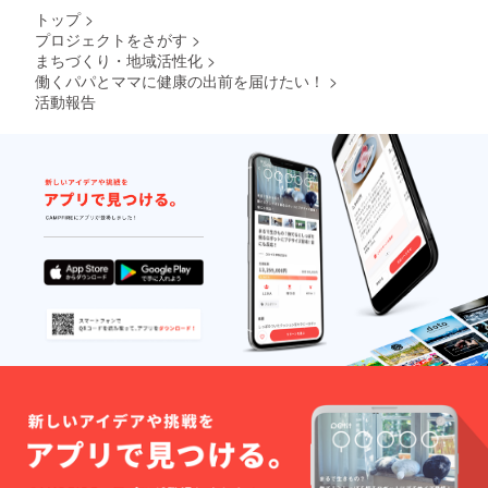
績・企
か？ こ
の訪問
トップ
>
業価値
れから
初月
プロジェクトをさがす
>
の向上
企業に
に、健
まちづくり・地域活性化
>
に寄与
とって
康の最
するこ
人は最
新情報
働くパパとママに健康の出前を届けたい！
>
とが期
大の経
をセミ
活動報告
待でき
営課題
ナー形
ます。
です。
式でお
『健康
伝えし
経営』
ます。
『健全
★月額
経営』
たった
が主流
926円
とな
（税
り、従
抜）で
業員の
できる
健康向
健康へ
上＝生
の投
産性の
資、始
向上、
めてみ
企業業
ません
績・企
か？ こ
業価値
れから
の向上
企業に
に寄与
とって
するこ
人は最
とが期
大の経
待でき
営課題