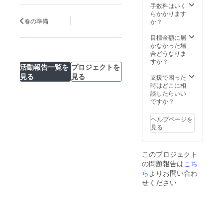
り、従
抜）で
いたし
※30名未
手数料はいく
業員の
できる
ます。
満の会
らかかります
健康向
健康へ
・すこ
社様の
春の準備
か？
上＝生
の投
やかセ
場合、
産性の
資、始
ミナー
カウン
目標金額に届
向上、
めてみ
（1回）
セリン
かなかった場
企業業
ません
御社へ
グ時間
合どうなりま
績・企
か？ こ
の訪問
を延長
すか？
活動報告一覧を
プロジェクトを
業価値
れから
初月
して調
見る
見る
の向上
企業に
に、健
整いた
支援で困った
に寄与
とって
康の最
しま
時はどこに相
するこ
人は最
新情報
す。 ※
談したらいい
とが期
大の経
をセミ
和歌山
ですか？
待でき
営課題
ナー形
県外の
ます。
です。
式でお
会社様
ヘルプページを
『健康
伝えし
の場
見る
経営』
ます。
合、別
『健全
★月額
途実費
経営』
たった
分の交
このプロジェクト
が主流
926円
通費を
の問題報告は
こち
とな
（税
お願い
り、従
抜）で
いたし
ら
よりお問い合わ
業員の
できる
ます。
せください
健康向
健康へ
・すこ
上＝生
の投
やかセ
産性の
資、始
ミナー
向上、
めてみ
（1回）
企業業
ません
御社へ