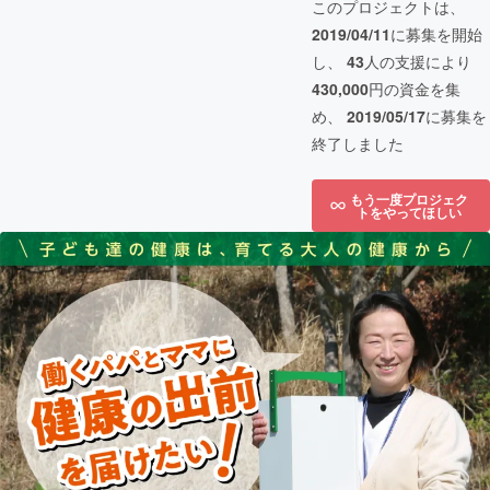
このプロジェクトは、
2019/04/11
に募集を開始
し、
43
人の支援により
430,000
円の資金を集
め、
2019/05/17
に募集を
終了しました
もう一度プロジェク
トをやってほしい