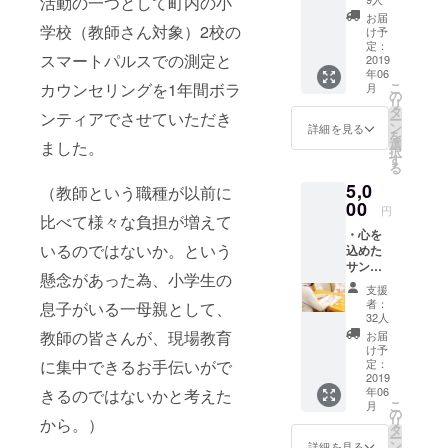
活動の一つとして町内の小
ショップや
ひとり
お届
に心を
学校（教師さん対象）2校の
け予
ストレス測
込めた
定：
定器を使っ
スマートパルスでの測定と
お手紙
2019
年06
をお送
たカウンセ
カウンセリングを1年間ボラ
こ
月
りさせ
の
リングを積
リ
ていた
タ
ンティアでさせていただき
ー
極的に行っ
だきま
ン
詳細を見る
を
す。 ・
ている。
選
ました。
択
頭の栄
す
る
養“すこ
【資格】健
5,0
やか便
（教師という職種が以前に
り”（年
00
康管理士一
円
比べて様々な負担が増えて
4回郵
般指導員／
・心を
送） 心
いるのではないか。という
込めた
とから
健康管理能
サンク
だが健
力検定1級
懸念があった為、小学生の
スレ
やかに
支援
（文部科学
ター
なるよ
者：
息子がいる一母親として、
（郵
うに心
32人
省後援）／
送） お
を込め
教師の皆さんが、現場教育
お届
健康経営ア
一人お
て作っ
け予
ひとり
ドバイザー
に集中できるお手伝いがで
た「す
定：
に心を
2019
こやか
／EQナビ
年06
きるのではないかと考えた
込めた
便り」
こ
月
ゲーター
お手紙
を1年間
の
リ
から。）
をお送
（3ヶ月
タ
ー
りさせ
毎・年4
ン
詳細を見る