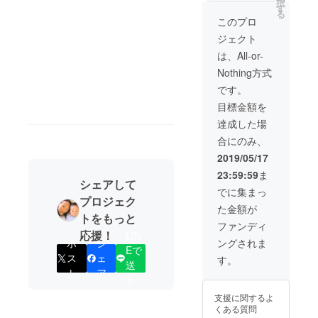
択
式でお
会社様
セリン
ひとり
くださ
す
る
伝えし
の場
グ時間
に対し
い。 ※
このプロ
ます。
合、別
は約15
て、ス
パス
ジェクト
★月額
途実費
分で
マート
ポート
たった
分の交
す。
パルス
の有効
は、All-or-
926円
通費を
（合計
で測定
期限は1
Nothing方式
（税
お願い
300分）
の上、
年間で
抜）で
いたし
※20名未
健康の
す。期
です。
できる
ます。
満の会
アドバ
間内で
目標金額を
健康へ
・すこ
社様の
イスや
あれば
の投
やかセ
場合、
カウン
カウン
達成した場
資、始
ミナー
カウン
セリン
セリン
合にのみ、
めてみ
（1回）
セリン
グをさ
グを最
ません
御社へ
グ時間
せてい
大12回
2019/05/17
か？ こ
の訪問
を延長
ただき
までご
23:59:59
ま
れから
初月
して調
ます。
利用い
シェアして
企業に
に、健
整いた
お一人
ただけ
でに集まっ
とって
康の最
しま
にかか
プロジェク
ます。
た金額が
人は最
新情報
す。 ※
る測定
トをもっと
大の経
をセミ
和歌山
および
ファンディ
営課題
ナー形
県外の
カウン
応援！
LIN
ポ
シ
ングされま
です。
式でお
会社様
セリン
Eで
『健康
伝えし
の場
グ時間
ス
ェ
す。
送
経営』
ます。
合、別
は約15
ト
ア
『健全
★月額
途実費
分で
る
経営』
たった
分の交
す。
支援に関するよ
が主流
926円
通費を
（合計
くある質問
とな
（税
お願い
450分）