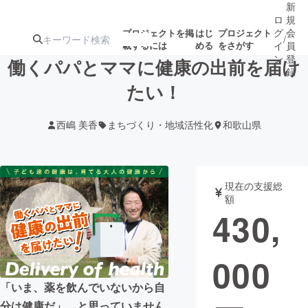
新
ロ
規
グ
会
プロジェクトを掲
はじ
プロジェクト
/
載するには
める
をさがす
イ
員
ン
登
働くパパとママに健康の出前を届け
録
たい！
人気のプロ
注目のリ
注目の新着プロ
募集終了が近いプ
もうすぐ公開
西嶋 美香
まちづくり・地域活性化
和歌山県
ジェクト
ターン
ジェクト
ロジェクト
されます
アート・写真
音楽
現在の支援総
額
430,
テクノロジー・ガジェット
ゲーム・サ
000
映像・映画
書籍・雑誌
「いま、薬を飲んでいないから自
ビジネス・起業
チャレンジ
分は健康だ」…と思っていません