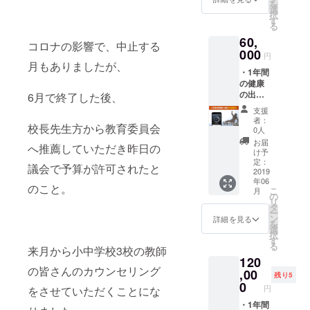
を
ていた
回）郵
選
択
だきま
送にて
す
る
す。 ・
お届け
60,
スマー
いたし
コロナの影響で、中止する
トパル
000
ます。
円
スを
月もありましたが、
・1年間
使った
の健康
カウン
の出前
6月で終了した後、
セリン
（5名様
グパス
支援
分） 毎
ポート
者：
校長先生方から教育委員会
月1回
所定の
0人
（年12
会場に
お届
へ推薦していただき昨日の
回）御
お越し
け予
社へ訪
いただ
定：
議会で予算が許可されたと
問させ
2019
き、ス
年06
ていた
マート
のこと。
こ
月
だきま
パルス
の
リ
す。5名
で測定
タ
ー
様お一
の上、
ン
詳細を見る
を
人おひ
健康の
選
択
とりに
アドバ
す
る
来月から小中学校3校の教師
対し
イスや
120
て、ス
カウン
の皆さんのカウンセリング
マート
,00
セリン
残り5
パルス
グをさ
0
円
をさせていただくことにな
で測定
せてい
の上、
・1年間
ただき