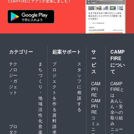
ます。
です。
『健康
経営』
『健全
経営』
が主流
とな
り、従
業員の
健康向
上＝生
カテゴリー
起案サポート
サ
CAMP
産性の
ー
FIRE
向上、
テク
ま
プ
ス
ビ
につい
企業業
ノロ
ち
ロ
タ
績・企
ス
て
業価値
ジー
づ
ジ
ッ
の向上
・ガ
く
ェ
フ
CAM
CAMP
に寄与
ジェ
り
ク
に
するこ
PFI
FIREと
ット
・
ト
相
とが期
RE
は
地
を
談
待でき
CAM
あんし
ます。
域
作
す
PFI
ん・安
活
る
る
RE
全への
性
資
コ
取り組
化
料
ミュ
み
プロ
音
請
ニ
ニュー
ダク
楽
求