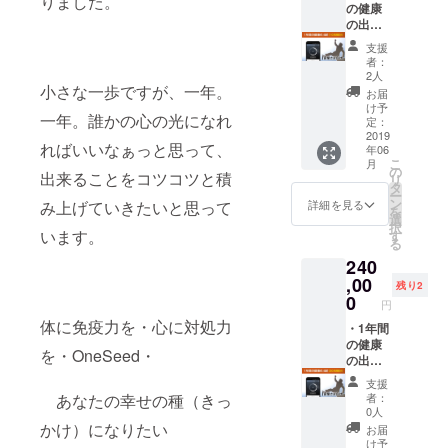
りました。
健康の
の健康
ます。
アドバ
の出前
測定お
イスや
（10名
よびカ
支援
カウン
様分）
ウンセ
者：
セリン
毎月1回
リング
2人
グをさ
（年12
小さな一歩ですが、一年。
時間は
お届
せてい
回）御
約15分
け予
一年。誰かの心の光になれ
ただき
社へ訪
です。
定：
ます。
問させ
2019
〜カウ
ればいいなぁっと思って、
年06
お一人
ていた
ンセリ
こ
月
にかか
だきま
ング会
の
出来ることをコツコツと積
リ
る測定
す。10
場〜 広
タ
ー
および
名様お
川町に
ン
み上げていきたいと思って
詳細を見る
を
カウン
一人お
あるレ
選
択
セリン
ひとり
います。
ンタル
す
る
グ時間
に対し
スペー
240
は約15
て、ス
ス“広川
分で
マート
,00
テラ
残り2
す。
パルス
ス”に
0
円
（合計
で測定
て、健
体に免疫力を・心に対処力
75分）
の上、
・1年間
康づく
※5名未
健康の
の健康
りワー
を・OneSeed・
満の会
アドバ
の出前
ク
社様の
イスや
（20名
ショッ
支援
場合、
カウン
様分）
プとカ
あなたの幸せの種（きっ
者：
カウン
セリン
毎月1回
ウンセ
0人
セリン
グをさ
（年12
リング
かけ）になりたい
お届
グ時間
せてい
回）御
を毎月
け予