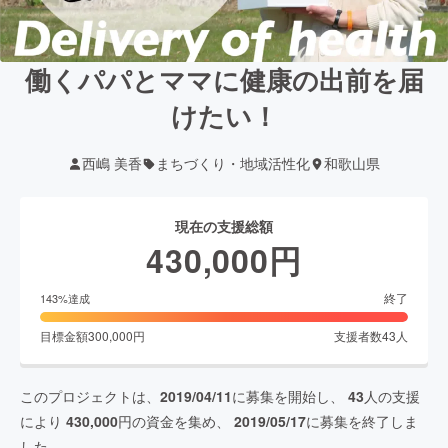
働くパパとママに健康の出前を届
けたい！
西嶋 美香
まちづくり・地域活性化
和歌山県
現在の支援総額
430,000
円
終了
143
%達成
目標金額
300,000
円
支援者数
43
人
このプロジェクトは、
2019/04/11
に募集を開始し、
43
人の支援
により
430,000
円の資金を集め、
2019/05/17
に募集を終了しま
した