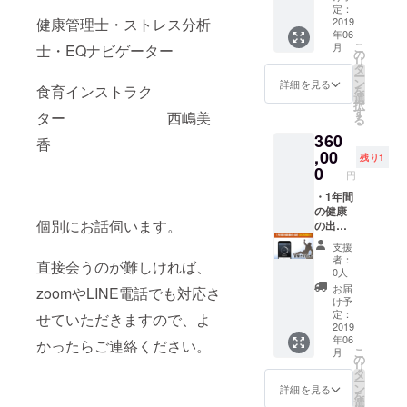
を延長
ただき
社へ訪
開催し
定：
健康管理士・ストレス分析
して調
ます。
問させ
2019
ていま
年06
整いた
お一人
ていた
す。事
こ
月
士・EQナビゲーター
しま
にかか
だきま
前にご
の
リ
す。 ※
る測定
す。20
予約の
タ
ー
和歌山
および
名様お
上お越
ン
詳細を見る
食育インストラク
を
県外の
カウン
一人お
しくだ
選
択
会社様
セリン
ひとり
さい。
す
ター 西嶋美
る
の場
グ時間
に対し
※詳しい
360
合、別
は約15
て、ス
日時は
香
途実費
分で
マート
,00
サンク
残り1
分の交
す。
パルス
スレ
0
円
通費を
（合計
で測定
ターに
お願い
150分）
の上、
・1年間
てお知
いたし
※10名未
健康の
の健康
らせい
個別にお話伺います。
ます。
満の会
アドバ
の出前
たしま
・すこ
社様の
イスや
（30名
す。 ※
支援
やかセ
場合、
カウン
様分）
カウン
者：
直接会うのが難しければ、
ミナー
カウン
セリン
毎月1回
セリン
0人
（1回）
セリン
グをさ
（年12
グは完
お届
zoomやLINE電話でも対応さ
御社へ
グ時間
せてい
回）御
全予約
け予
の訪問
を延長
ただき
社へ訪
制で
定：
せていただきますので、よ
初月
して調
ます。
問させ
2019
す。開
年06
に、健
整いた
お一人
ていた
かったらご連絡ください。
催日1週
こ
月
康の最
しま
にかか
だきま
間前ま
の
リ
新情報
す。 ※
る測定
す。30
でにお
タ
ー
をセミ
和歌山
および
名様お
電話で
ン
詳細を見る
を
ナー形
県外の
カウン
一人お
ご予約
選