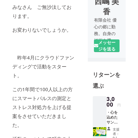
西嶋 美
みなさん ご無沙汰してお
香
ります。
有限会社 優
心の郷に勤
お変わりないでしょうか。
務。自身の
妊娠を機に
メッセー
健康への意
ジを送る
識が変わ
昨年4月にクラウドファン
り、未病に
ディングで活動をスター
関する予防
リターンを
医学を学
ト。
ぶ。“子ども
選ぶ
達の健康
この1年間で100人以上の方
は、育てる
にスマートパルスの測定と
3,0
大人の健康
00
円
ストレス対処力を上げる提
から”という
・心を
考えのも
案をさせていただきまし
込めた
と、地元で
サンク
た。
スレ
健康に関す
支援
ター お
者：
るワーク
一人お
9人