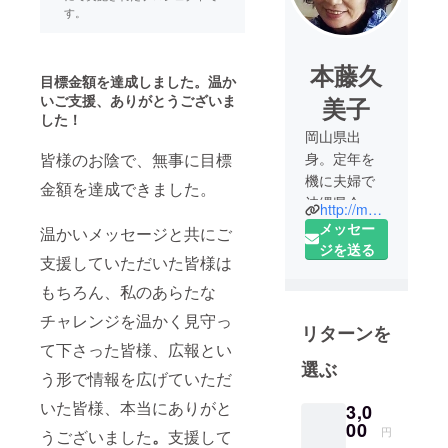
す。
本藤久
目標金額を達成しました。温か
いご支援、ありがとうございま
美子
した！
岡山県出
皆様のお陰で、無事に目標
身。定年を
機に夫婦で
金額を達成できました。
沖縄県今帰
http://monologane.ti-da.net/
仁村に移
メッセー
温かいメッセージと共にご
住。
ジを送る
支援していただいた皆様は
余り使って
もちろん、私のあらたな
いない倉敷
の我家があ
チャレンジを温かく見守っ
リターンを
ります。
て下さった皆様、広報とい
これからの
選ぶ
う形で情報を広げていただ
人生をさら
に楽しみた
いた皆様、本当にありがと
3,0
いシニアの
00
円
うございました
。
支援して
方へ、サ