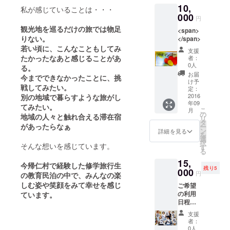
10,
私が感じていることは・・・
000
円
観光地を巡るだけの旅では物足
<span>
りない。
</span>
若い頃に、こんなこともしてみ
支援
たかったなあと感じることがあ
者：
0人
る。
お届
今までできなかったことに、挑
け予
戦してみたい。
定：
2016
別の地域で暮らすような旅がし
年09
てみたい。
こ
月
の
地域の人々と触れ合える滞在宿
リ
タ
があったらなぁ
ー
ン
詳細を見る
を
選
択
そんな想いを感じています。
す
る
15,
今帰仁村で経験した修学旅行生
残り5
000
円
の教育民泊の中で、みんなの楽
しむ姿や笑顔をみて幸せを感じ
ご希望
の利用
ています。
日程は
先着を
支援
優先さ
者：
せてい
0人