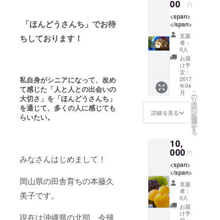
ます。
00
円
デザイ
<span>
ン柄は
「ほんどうさんち」でお待
</span>
お任せ
になり
支援
ちしております！
ます。
者：
男子M
0人
サイズ
お届
着用
け予
女子Sサ
定：
私自身がシニアになって、改め
2017
イズ着
年04
用
て感じた「人と人との出会いの
こ
月
の
大切さ」を「ほんどうさんち」
リ
タ
を通じて、多くの人に感じても
ー
ン
詳細を見る
を
らいたい。
選
択
す
る
10,
000
円
みなさんはじめまして！
<span>
</span>
岡山県の田舎育ちの本藤久
支援
者：
美子です。
0人
お届
け予
現在は沖縄県の北部、今帰