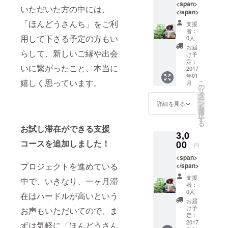
<span>
いただいた方の中には、
ポート付き
</span>
二地域居住
「ほんどうさんち」をご利
支援
やプチ移住
者：
用して下さる予定の方もい
0人
体験ができ
お届
らして、新しいご縁や出会
る”おうち”と
け予
定：
して提供し
いに繋がったこと、本当に
2017
たいと思っ
年01
嬉しく思っています。
こ
月
の
て
リ
タ
プロジェク
ー
ン
詳細を見る
を
トを立ち上
選
択
す
げました。
る
お試し滞在ができる支援
3,0
コースを追加しました！
00
円
<span>
プロジェクトを進めている
</span>
支援
中で、いきなり、一ヶ月滞
者：
0人
在はハードルが高いという
お届
け予
お声もいただいてので、ま
定：
2017
ずは気軽に「ほんどうさん