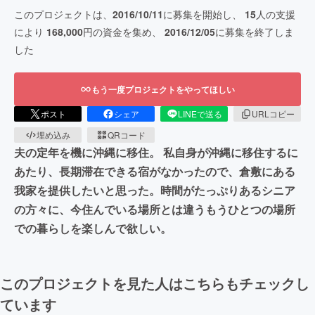
このプロジェクトは、
2016/10/11
に募集を開始し、
15
人の支援
により
168,000
円の資金を集め、
2016/12/05
に募集を終了しま
した
もう一度プロジェクトをやってほしい
ポスト
シェア
LINEで送る
URLコピー
埋め込み
QRコード
夫の定年を機に沖縄に移住。 私自身が沖縄に移住するに
あたり、長期滞在できる宿がなかったので、倉敷にある
我家を提供したいと思った。時間がたっぷりあるシニア
の方々に、今住んでいる場所とは違うもうひとつの場所
での暮らしを楽しんで欲しい。
このプロジェクトを見た人はこちらもチェックし
ています