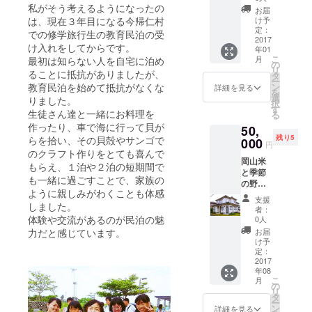
ただき
私がそう考えるようになったの
お届
ます。
け予
は、現在３年目になる今帰仁村
定：
での修学旅行生の教育民泊の受
2017
け入れをしてからです。
年01
こ
月
最初は知らない人を自宅に泊め
の
リ
ることに抵抗がありましたが、
タ
ー
ン
教育民泊を始めて抵抗がなくな
詳細を見る
を
選
りました。
択
す
生徒さん達と一緒にお料理を
る
作ったり、車で海に行って貝が
50,
残り5
らを拾い、その貝殻やサンゴで
000
円
のクラフト作りをとても喜んで
岡山米
もらえ、１泊や２泊の短期間で
と季節
も一緒に過ごすことで、家族の
の野菜
ように親しみがわくことも体感
は「ほ
支援
んどう
しました。
者：
さん
体験や交流があるのが民泊の魅
0人
ち」来
お届
力だと感じています。
訪時に
け予
手渡し
定：
しま
2017
年08
す。 ご
こ
月
希望の
の
リ
利用日
タ
ー
程は先
ン
詳細を見る