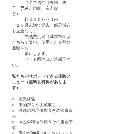
２名で居住（夫婦、親
子、兄弟、姉妹、友人な
ど）
料金５００００円
（１ヶ月未満で退去・部分滞在
も返金なし）
光熱費別途（基本料金は
こちらで負担。使用した金額の
差額をお
願いします。
ペット同伴はご遠慮下さ
い。
私たちがサポートできる体験メ
ニュー（無料と有料がありま
す）
○ 農業体験
○ 果物狩りや山菜取り
○ 沖縄の料理体験＆その後食事
会
○ 岡山の料理体験＆その後食事
会
○ 岡山or沖縄フルーツのジャム