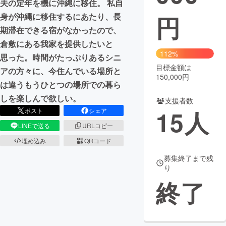
夫の定年を機に沖縄に移住。 私自
円
身が沖縄に移住するにあたり、長
まちづくり・地域活性化
期滞在できる宿がなかったので、
倉敷にある我家を提供したいと
CAMPFIRE for Social Good
CAMPFIRE Creation
112%
思った。時間がたっぷりあるシニ
CAMPFIREふるさと納税
machi-ya
コミュニティ
目標金額は
アの方々に、今住んでいる場所と
150,000円
は違うもうひとつの場所での暮ら
しを楽しんで欲しい。
支援者数
15
人
ポスト
シェア
LINEで送る
URLコピー
埋め込み
QRコード
募集終了まで残
り
終了