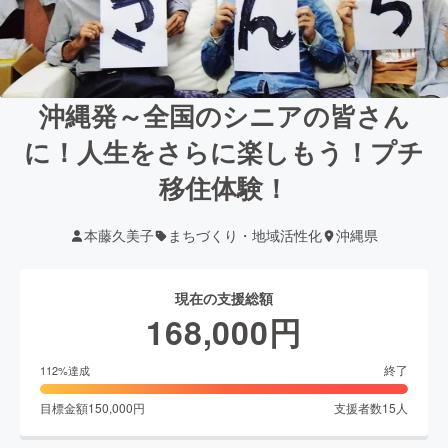
沖縄発～全国のシニアの皆さん
に！人生をさらに楽しもう！プチ
移住体験！
本藤久美子
まちづくり・地域活性化
沖縄県
現在の支援総額
168,000
円
終了
112
%達成
目標金額
150,000
円
支援者数
15
人