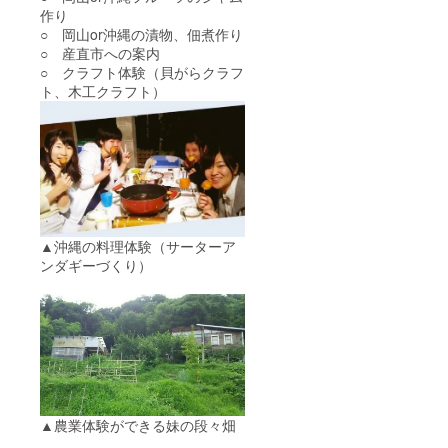
作り
○ 岡山or沖縄の漬物、佃煮作り
○ 産直市への案内
○ クラフト体験（貝がらクラフ
ト、木工クラフト）
▲沖縄の料理体験（サーターア
ンダギーづくり）
▲農業体験ができる妹の段々畑