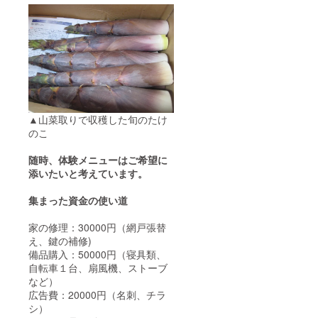
▲山菜取りで収穫した旬のたけ
のこ
随時、体験メニューはご希望に
添いたいと考えています。
集まった資金の使い道
家の修理：30000円（網戸張替
え、鍵の補修)
備品購入：50000円（寝具類、
自転車１台、扇風機、ストーブ
など）
広告費：20000円（名刺、チラ
シ）