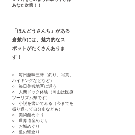
あなた次第！！
「ほんどうさんち」がある
倉敷市には、魅力的なス
ポットがたくさんありま
す！
○ 毎日趣味三昧（釣り、写真、
ハイキングなどなど）
○ 毎日美観地区に通う
○ 人間ドック体験（岡山は医療
ツーリズム県です）
○ 小説を書いてみる（今までを
振り返って自分史なども）
○ 美術館めぐり
○ 世界遺産めぐり
○ お城めぐり
○ 道の駅巡り