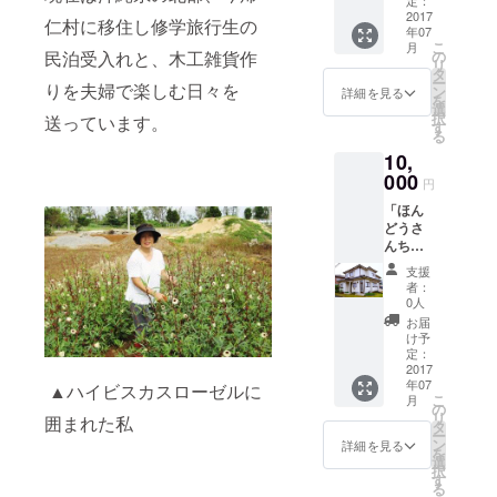
定：
2017
仁村に移住し修学旅行生の
年07
こ
月
民泊受入れと、木工雑貨作
の
リ
タ
ー
りを夫婦で楽しむ日々を
ン
詳細を見る
を
選
択
送っています。
す
る
10,
000
円
「ほん
どうさ
んち」
利用券
支援
１００
者：
００円
0人
金券と
お届
して利
け予
用でき
定：
ます。
2017
年07
▲ハイビスカスローゼルに
こ
月
の
リ
囲まれた私
タ
ー
ン
詳細を見る
を
選
択
す
る