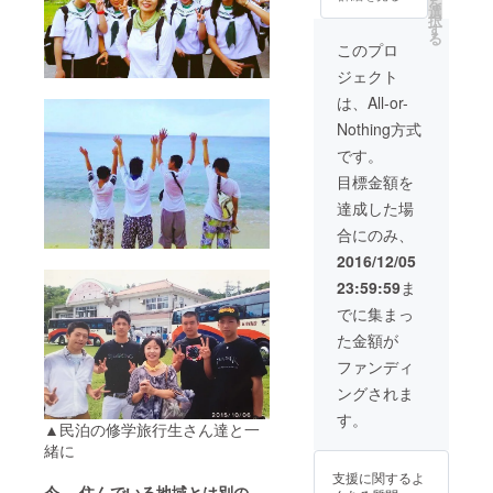
を
着を優
選
択
先させ
す
る
ていた
このプロ
だきま
ジェクト
す。
は、All-or-
Nothing方式
です。
目標金額を
達成した場
合にのみ、
2016/12/05
23:59:59
ま
でに集まっ
た金額が
ファンディ
ングされま
す。
▲民泊の修学旅行生さん達と一
緒に
支援に関するよ
今 、住んでいる地域とは別の、