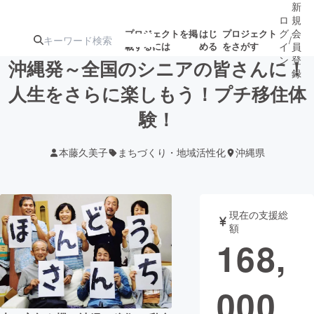
新
ロ
規
グ
会
プロジェクトを掲
はじ
プロジェクト
/
載するには
める
をさがす
イ
員
ン
登
沖縄発～全国のシニアの皆さんに！
録
人生をさらに楽しもう！プチ移住体
験！
人気のプロ
注目のリ
注目の新着プロ
募集終了が近いプ
もうすぐ公開
ジェクト
ターン
ジェクト
ロジェクト
されます
本藤久美子
まちづくり・地域活性化
沖縄県
アート・写真
音楽
現在の支援総
テクノロジー・ガジェット
ゲーム・サ
額
168,
映像・映画
書籍・雑誌
000
ビジネス・起業
チャレンジ