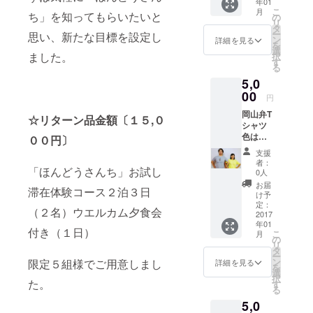
年01
こ
月
ち」を知ってもらいたいと
の
リ
タ
ー
思い、新たな目標を設定し
ン
詳細を見る
を
選
ました。
択
す
る
5,0
00
円
岡山弁T
☆リターン品金額〔１５,０
シャツ
色はグ
００円〕
レー、
支援
薄ピン
者：
「ほんどうさんち」お試し
ク、
0人
白、黄
お届
滞在体験コース２泊３日
色の４
け予
色から
定：
（２名）ウエルカム夕食会
選べま
2017
年01
す。 サ
付き（１日）
こ
月
イズは
の
リ
Mサイ
タ
ー
ズ(13枚
ン
限定５組様でご用意しまし
詳細を見る
を
限り)
選
択
Sサイズ
た。
す
る
のみに
5,0
になり