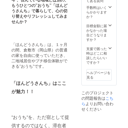
くある質問
もうひとつの”おうち”「ほんど
手数料はいく
うさんち」で暮らして、心の切
らかかります
り替えやリフレッシュしてみま
か？
せんか？
目標金額に届
かなかった場
合どうなりま
すか？
「ほんどうさんち」は、１ヶ月
支援で困った
の間、倉敷市（岡山県）の普通
時はどこに相
の家を自由に使っていただき、
談したらいい
二地域居住やプチ移住体験がで
ですか？
きる”おうち”です。
ヘルプページを
見る
「ほんどうさんち」はここ
が魅力！！
このプロジェクト
の問題報告は
こち
ら
よりお問い合わ
せください
”おうち”を、ただ宿として提
供するのではなく、滞在者