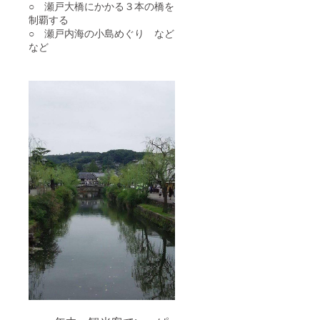
○ 瀬戸大橋にかかる３本の橋を
制覇する
○ 瀬戸内海の小島めぐり など
など