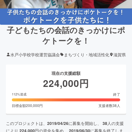
子どもたちの会話のきっかけにポ
ケトークを！
水戸小学校学校運営協議会
まちづくり・地域活性化
滋賀県
現在の支援総額
224,000
円
終了
112
%達成
目標金額
200,000
円
支援者数
38
人
このプロジェクトは、
2019/04/26
に募集を開始し、
38
人の支援
により
224,000
円の資金を集め、
2019/06/30
に募集を終了しま