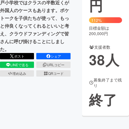
円
戸小学校ではクラスの半数近くが
外国人のケースもあります。ポケ
まちづくり・地域活性化
トークを子供たちが使って、もっ
112%
と仲良くなってくれるといいと考
目標金額は
CAMPFIRE for Social Good
CAMPFIRE Creation
え、クラウドファンディングで皆
200,000円
CAMPFIREふるさと納税
machi-ya
コミュニティ
さんに呼び掛けることにしまし
支援者数
た。
38
人
ポスト
シェア
LINEで送る
URLコピー
埋め込み
QRコード
募集終了まで残
り
終了