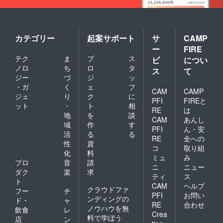
カテゴリー
起案サポート
サ
CAMP
ー
FIRE
テク
ま
プ
ス
ビ
につい
ノロ
ち
ロ
タ
ス
て
ジー
づ
ジ
ッ
・ガ
く
ェ
フ
CAM
CAMP
ジェ
り
ク
に
PFI
FIREと
ット
・
ト
相
RE
は
地
を
談
CAM
あんし
域
作
す
PFI
ん・安
活
る
る
RE
全への
性
資
コ
取り組
化
料
ミュ
み
プロ
音
請
ニ
ニュー
ダク
楽
求
ティ
ス
ト
CAM
ヘルプ
クラウドファ
フー
チ
PFI
お問い
ンディングの
ド・
ャ
RE
合わせ
ノウハウを無
飲食
レ
Crea
料で学ぼう
店
ン