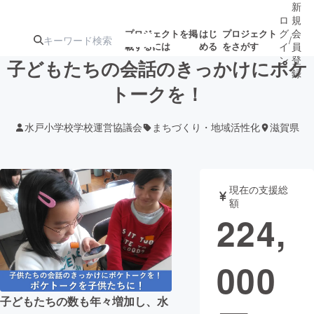
新
ロ
規
グ
会
プロジェクトを掲
はじ
プロジェクト
/
載するには
める
をさがす
イ
員
ン
登
子どもたちの会話のきっかけにポケ
録
トークを！
人気のプロ
注目のリ
注目の新着プロ
募集終了が近いプ
もうすぐ公開
水戸小学校学校運営協議会
まちづくり・地域活性化
滋賀県
ジェクト
ターン
ジェクト
ロジェクト
されます
アート・写真
音楽
現在の支援総
額
224,
テクノロジー・ガジェット
ゲーム・サ
000
映像・映画
書籍・雑誌
子どもたちの数も年々増加し、水
ビジネス・起業
チャレンジ