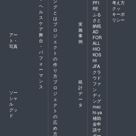
ン
考え方
PFI
ヘ
グ
クッ
RE
ル
と
キーポ
ふる
ス
は
リシー
さと
ケ
プ
実
納税
ア
ロ
施
AD
アー
舞
ジ
事
FOR
ト・
台
ェ
例
ALL
写真
・
ク
HIO
パ
ト
KOS
フ
の
HI
ォ
作
JFA
ー
り
クラ
マ
方
ウド
ン
プ
統
ファ
ス
ロ
計
ン
ソー
ジ
デ
ディ
シャ
ェ
ー
ング
ル
ク
タ
mac
グッ
ト
hi-ya
ド
の
補助
広
金申
め
請サ
方
ポー