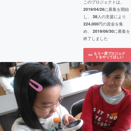
このプロジェクトは、
2019/04/26
に募集を開始
し、
38
人の支援により
224,000
円の資金を集
め、
2019/06/30
に募集を
終了しました
もう一度プロジェク
トをやってほしい