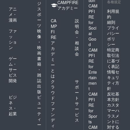
tion
各種規定
CAMPFIRE
ジ
CAM
アカデミー
アニ
ス
利用規
PFI
メ・
ポ
約
RE
漫画
ー
CA
説
細則
for
ツ
MP
明
プライ
Soci
ファ
映
FI
会
バシー
al
ッ
像
RE
・
ポリ
Goo
ショ
・
ア
相
シー
d
ン
映
カ
談
特定商
CAM
画
デ
会
取引法
PFI
ゲー
書
ミ
に基づ
RE
ム・
籍
ー
く表記
for
サー
・
と
情報セ
Ente
ビス
雑
は
キュリ
rtain
開発
誌
ク
サ
ティ方
men
出
ラ
ポ
針
t
版
ウ
ー
反社基
CAM
ビジ
ビ
ド
ト
本方針
PFI
ネ
ュ
フ
サ
カスタ
RE
ス・
ー
ァ
ー
マーハ
for
起業
テ
ン
ビ
ラスメ
Spor
ィ
デ
ス
ントに
ts
ー
ィ
対する
CAM
・