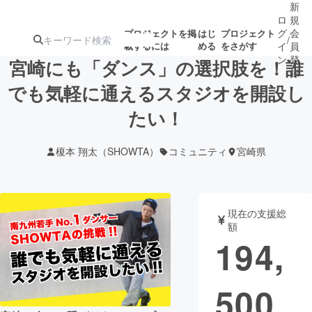
新
ロ
規
グ
会
プロジェクトを掲
はじ
プロジェクト
/
載するには
める
をさがす
イ
員
ン
登
宮崎にも「ダンス」の選択肢を！誰
録
でも気軽に通えるスタジオを開設し
たい！
人気のプロ
注目のリ
注目の新着プロ
募集終了が近いプ
もうすぐ公開
ジェクト
ターン
ジェクト
ロジェクト
されます
榎本 翔太（SHOWTA）
コミュニティ
宮崎県
アート・写真
音楽
現在の支援総
テクノロジー・ガジェット
ゲーム・サ
額
194,
映像・映画
書籍・雑誌
500
ビジネス・起業
チャレンジ