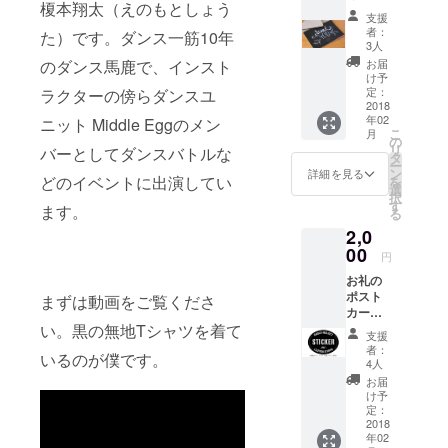
榎本翔太（えのもとしょう
どうすれば
ド：支
支援
援いた
女の子にモ
者：
た）です。ダンス一筋10年
だいた
3人
テるかを探
みなさ
のダンス馬鹿で、インスト
お届
まに感
した末に出
け予
謝の気
定：
ラクターの傍らダンスユ
会ったダン
持ちを
2018
スを高校時
年02
ニット Middle Eggのメン
ポスト
こ
月
カード
代に始め
の
リ
バーとしてダンスバトルな
にした
タ
る。
ー
ためま
ン
詳細を見る
どのイベントに出演してい
を
高校卒業
す。
選
択
す
後、フェ
ます。
る
リーで運搬
2,0
などのバイ
00
円
トをする傍
お礼の
ら、ダンス
ポスト
まずは動画をご覧くださ
カー
を続け、現
い。黒の無地Tシャツを着て
ド：支
支援
在、各方面
援いた
者：
いるのが僕です。
だいた
でインスト
4人
みなさ
お届
ラクターを
まに感
け予
勤める。
謝の気
定：
持ちを
2018
年02
ポスト