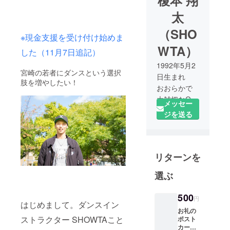
榎本 翔
太
（SHO
※現金支援を受け付け始めま
WTA）
した（11月7日追記）
1992年5月2
宮崎の若者にダンスという選択
日生まれ
肢を増やしたい！
おおらかで
大雑把なO型
メッセー
ジを送る
小・中学校
でサッカー
部に所属す
リターンを
るも、見た
目に似合わ
選ぶ
ずの生まれ
つき運動音
500
円
痴のため、
はじめまして。ダンスイン
お礼の
全く女の子
ストラクター SHOWTAこと
ポスト
にモテず、
カー