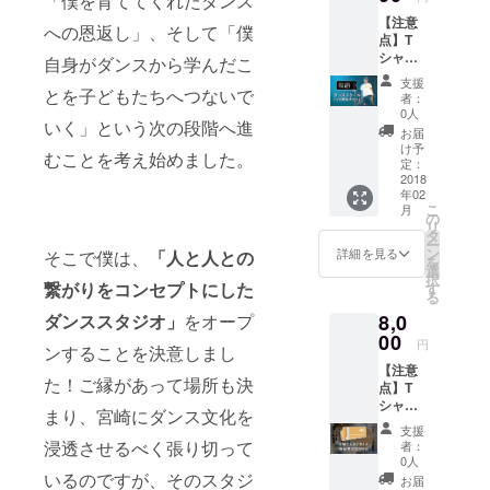
「僕を育ててくれたダンス
ズとカ
サーとして
【注意
ラーを
への恩返し」、そして「僕
点】T
宮崎の若者
入力し
シャツ
てくだ
自身がダンスから学んだこ
から絶大な
はサイ
さい。
支援
る支持を集
ズ
とを子どもたちへつないで
者：
（S,M,L
める。
0人
いく」という次の段階へ進
,XL）4
お届
宮崎日日新
種類、
け予
むことを考え始めました。
聞にもその
カラー
定：
（黒 or
2018
活躍が取り
年02
白）2種
上げられさ
こ
月
類を用
の
リ
意して
らなる飛躍
タ
ー
いま
ン
詳細を見る
そこで僕は、
「人と人との
を目指して
を
す。支
選
択
いる。
援時の
繋がりをコンセプトにした
す
る
備考欄
現在はダン
ダンススタジオ」
をオープ
8,0
に希望
スユニット
のサイ
00
円
ンすることを決意しまし
Middle Egg
ズとカ
【注意
ラーを
のメンバー
た！ご縁があって場所も決
点】T
入力し
としても各
シャツ
てくだ
まり、宮崎にダンス文化を
はサイ
さい。
イベントに
支援
ズ
1ヶ月無
浸透させるべく張り切って
者：
出演。
（S,M,L
料チ
0人
,XL）4
いるのですが、そのスタジ
ケッ
お届