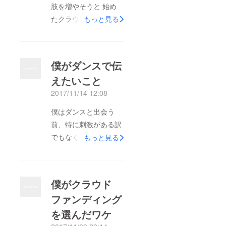
肢を増やそうと 始め
たクラウドファンディ
もっと見る
ング。 達成して、
スタジオを開設できて
から...と思っていたけ
僕がダンスで伝
ど、 達成する前に、
えたいこと
まず動いてしまえ！！
2017/11/14 12:08
と、ダンスとは縁遠そ
うな老人ホームに ダ
僕はダンスと出会う
ンスの慰問に行ってき
前、特に刺激がある訳
ました。 以前、介
でもなく、 毎日をこ
もっと見る
護のバイトをしていた
なしているという感覚
こともあって、 当
で学生生活を送ってい
時、施設で踊ったこと
ました。 その退屈な
僕がクラウド
もあったのですが、
毎日をダンスは一変さ
数年ぶりというのも
ファンディング
せてくれました。 ダ
あって、 緊張しまし
を選んだワケ
ンスに出会って、鏡の
た。 緊張しました。
前に立ち、練習をして