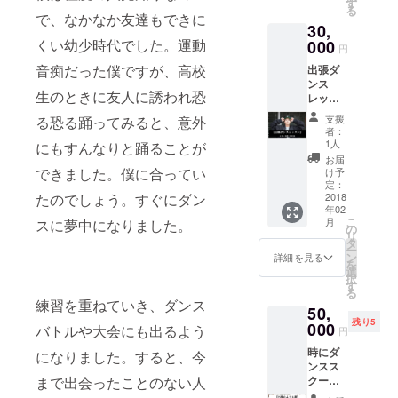
ネイル
す
る
備考欄
[ネイル
で、なかなか友達もできに
30,
に希望
サロ
くい幼少時代でした。運動
のサイ
000
ン]、
円
ズとカ
agili[美
音痴だった僕ですが、高校
出張ダ
ラーを
容室]、
ンス
入力し
美糸優
生のときに友人に誘われ恐
レッス
てくだ
[焼肉
ンは小
さい。
屋]、
支援
る恐る踊ってみると、意外
中学校
3ヶ月無
boogies
者：
や地域
料チ
[ハン
1人
にもすんなりと踊ることが
のダン
ケッ
バー
お届
スサー
ト：
できました。僕に合ってい
ガー]、
け予
クルを
オープ
定：
他数店
たのでしょう。すぐにダン
主に対
2018
ンから
舗など
年02
象とし
3ヶ月間
※決まり
こ
月
スに夢中になりました。
ていま
無料で
の
次第報
リ
す。日
利用で
タ
告しま
ー
章学園
きま
ン
す）で
詳細を見る
を
で非常
す。受
選
利用可
択
勤講師
講コー
す
能で
る
も務め
スの種
す。500
練習を重ねていき、ダンス
50,
る
類や開
円×6枚
残り5
SHOWT
000
催日時
バトルや大会にも出るよう
をお送
円
Aから2
などは
りいた
時にダ
時間×2
になりました。すると、今
別途ご
しま
ンスス
回の
連絡い
す。
まで出会ったことのない人
クール
レッス
たしま
講師、
ンを受
す。