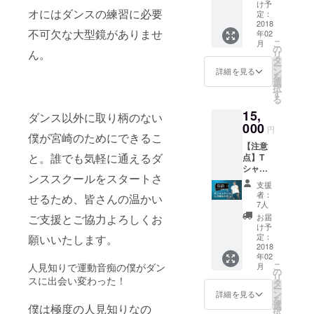
種類、
ト：
け予
オにはダンスの練習に必要
カラー
オープ
定：
（黒 or
2018
ンから
不可欠な大型鏡がありませ
年02
白）2種
1ヶ月間
こ
月
類を用
無料で
の
ん。
リ
意して
利用で
タ
ー
いま
きま
ン
詳細を見る
を
す。支
す。受
選
択
援時の
講コー
す
る
備考欄
スの種
15,
に希望
類や開
ダンス以外に取り柄のない
のサイ
000
催日時
円
僕が宮崎のためにできるこ
ズとカ
などは
【注意
ラーを
別途ご
と。誰でも気軽に通えるダ
点】T
入力し
連絡い
シャツ
てくだ
たしま
ンススクールをスタートさ
はサイ
さい。
す。
支援
ズ
商品券
者：
せるため、皆さんの温かい
（S,M,L
はダン
7人
,XL）4
ススタ
ご支援とご協力よろしくお
お届
種類、
ジオ近
け予
カラー
隣のお
定：
願いいたします。
（黒 or
2018
店（恋
年02
白）2種
史郎
こ
人見知りで運動音痴の僕がダン
月
類を用
コー
の
リ
スに出会い変わった！
意して
ヒー[カ
タ
ー
いま
フェ]、
ン
詳細を見る
を
す。支
アクア
選
僕は極度の人見知りなの
択
援時の