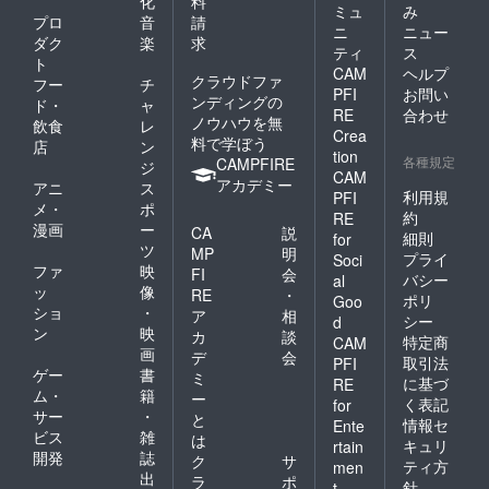
化
料
ミュ
み
プロ
音
請
か。 と思いました。
ニ
ニュー
ダク
楽
求
実際、 クラウド
ティ
ス
ト
CAM
ヘルプ
ファンディングをはじ
クラウドファ
フー
チ
PFI
お問い
ンディングの
ド・
ャ
めて、 密かに思って
RE
合わせ
ノウハウを無
飲食
レ
いた自分の夢を堂々と
Crea
料で学ぼう
店
ン
tion
言えるようになってい
各種規定
CAMPFIRE
ジ
CAM
アカデミー
て、 僕の中の何かが
アニ
ス
利用規
PFI
メ・
ポ
変わってきている気が
約
RE
漫画
ー
CA
説
細則
for
してます！ あるん
ツ
MP
明
プライ
Soci
です、僕がダンスを通
ファ
映
FI
会
バシー
al
ッ
像
RE
・
じてやりたいこと。
ポリ
Goo
ショ
・
ア
相
シー
d
それはまた今度。。。
ン
映
カ
談
特定商
CAM
画
デ
会
取引法
PFI
ゲー
書
ミ
に基づ
RE
ム・
籍
ー
く表記
for
サー
・
と
情報セ
Ente
ビス
雑
は
キュリ
rtain
開発
誌
ク
サ
ティ方
men
出
ラ
ポ
針
t