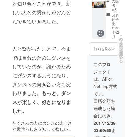
支援
と知り合うことができ、新
時に
けるこ
者：
フェ
とがで
0人
しい人との繋がりがどんど
リーの
きま
お届
荷物運
す。プ
け予
んできていきました。
びをマ
ロジェ
定：
ルチに
2018
クト終
年02
こなす
了後に
こ
月
SHOWT
ご希望
の
リ
Aを丸1
の日時
タ
ー
日ご自
人と繋がったことで、今ま
を調整
ン
詳細を見る
を
由に使
させて
選
択
では自分のためにダンスを
うこと
いただ
す
る
ができ
きま
このプロ
していたのが、誰かのため
ます。
す。
ジェクト
ダンス
にダンスするようになり、
レッス
は、All-or-
ン、引
ダンスへの向き合い方も変
Nothing方式
越しの
お手伝
わりました。
もっと、ダン
です。
いなど
目標金額を
スが楽しく、好きになりま
など何
でも屋
達成した場
した。
として
合にのみ、
あなた
のもと
たくさんの人にダンスの楽しさ
2017/12/29
に丸1日
と素晴らしさを知って欲しい！
23:59:59
ま
出向き
ます！※