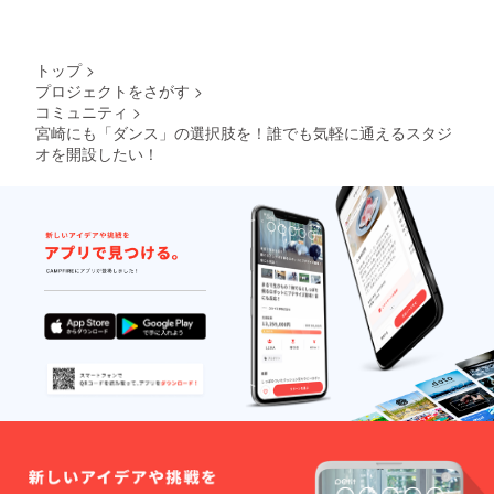
いてほしいので。。。
なら今ドキ、銀行で主
婦でも借りられる
トップ
>
よ。」 そんなことも
プロジェクトをさがす
>
言われました。 たし
コミュニティ
>
かにそうかも知れない
宮崎にも「ダンス」の選択肢を！誰でも気軽に通えるスタジ
オを開設したい！
のですが、 僕にはク
ラウドファンディング
を選んだ理由があるの
です。 クラウド
ファンディングの拡散
力 まずはコレに尽き
ます。 僕が今立って
いるダンスの世界は、
まだまだ狭くて、 そ
の外側には、ダンスに
触れたことのない人は
数えきれないほどだと
思います。 僕は、