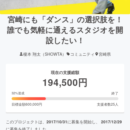
宮崎にも「ダンス」の選択肢を！
誰でも気軽に通えるスタジオを開
設したい！
榎本 翔太（SHOWTA）
コミュニティ
宮崎県
現在の支援総額
194,500
円
終了
32
%達成
目標金額
600,000
円
支援者数
25
人
このプロジェクトは、
2017/10/31
に募集を開始し、
2017/12/29
に募集を終了しました