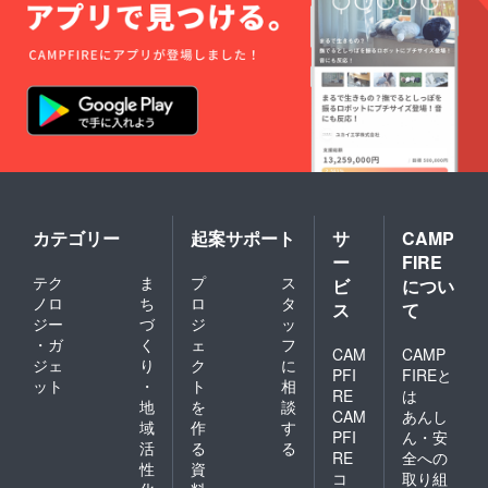
ダンスの世界につなが
りが全くない人たちに
も届けたい。 クラウ
ドファンディングは、
応援してくださるみな
さんが、拡散してくだ
さるおかげで、 スタ
ジオ開設を夢見るこん
カテゴリー
起案サポート
サ
CAMP
なダンサーがいるん
ー
FIRE
だってことを たくさ
テク
ま
プ
ス
ビ
につい
んの人に伝えてもらえ
ノロ
ち
ロ
タ
ス
て
ると思います。 そ
ジー
づ
ジ
ッ
・ガ
く
ェ
フ
して、それだけではな
CAM
CAMP
ジェ
り
ク
に
PFI
FIREと
く、 こうして公の場
ット
・
ト
相
RE
は
で僕の夢を語ること
地
を
談
CAM
あんし
域
作
す
で、 僕の気持ちの面
PFI
ん・安
活
る
る
でも、 背中を押して
RE
全への
性
資
コ
取り組
もらえるのではない