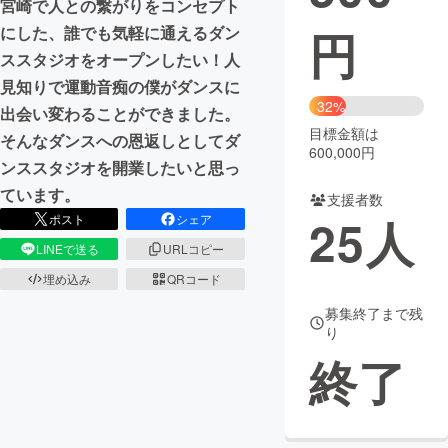
宮崎で人との繋がりをコンセプト
円
にした、誰でも気軽に通えるダン
まちづくり・地域活性化
ススタジオをオープンしたい！人
見知りで運動音痴の僕がダンスに
CAMPFIRE for Social Good
CAMPFIRE Creation
32%
出会い変わることができました。
CAMPFIREふるさと納税
machi-ya
コミュニティ
目標金額は
そんなダンスへの恩返しとしてダ
600,000円
ンススタジオを開業したいと思っ
ています。
支援者数
25
人
ポスト
シェア
LINEで送る
URLコピー
埋め込み
QRコード
募集終了まで残
り
終了