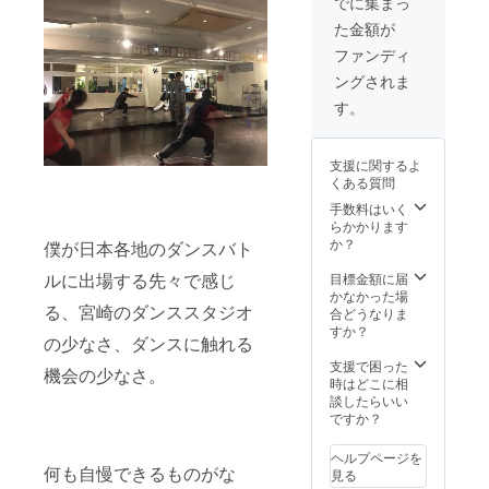
でに集まっ
日程調
た金額が
整や依
頼内容
ファンディ
に関し
ングされま
ては事
前に相
す。
談させ
ていた
だきま
支援に関するよ
す。
くある質問
手数料はいく
らかかります
か？
僕が日本各地のダンスバト
ルに出場する先々で感じ
目標金額に届
かなかった場
る、宮崎のダンススタジオ
合どうなりま
すか？
の少なさ、ダンスに触れる
支援で困った
機会の少なさ。
時はどこに相
談したらいい
ですか？
ヘルプページを
何も自慢できるものがな
見る