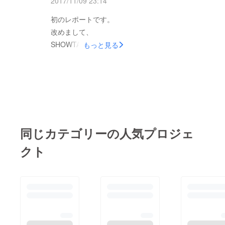
2017/11/09 23:14
キンチョーしてます
いると、 内面まで写
初のレポートです。
(笑) でも、おじい
されているような気が
改めまして、
ちゃんおばあちゃんの
してきます。 そんな
SHOWTAこと榎本翔
もっと見る
笑顔を見て、 やっぱ
自分と向き合う時間。
太です。 僕は、文章
りダンスってすごいん
そして、仲間と合わ
が本当に苦手で、 う
だなぁ。って改めて
せて踊る時間。 積み
まくみなさんに想いを
思ったし、 クラウド
重ねるように息を合わ
伝えられるか心配なの
ファンディング、もっ
せていって 作品を作
ですが、 レポート、
ともっと頑張ろう！っ
り上げていく。 この
がんばって書きたいと
て勇気を頂きました。
「孤独な時間」と「み
同じカテゴリーの人気プロジェ
思います。 （その
少しだけダンスを披
んなとの時間」の両方
内、ダンスしか取り柄
露して意外と反応よ
クト
があるからこそ、 僕
のない僕はダンス動画
く、 ゴキゲンな
は刺激のない日常から
ばかりをレポートとし
SHOWTA。 車いすの
今のダンスとともに目
てアップしだすかもし
方が多くいらっしゃっ
的ある毎日を過ごせて
れませんが、その時は
たので、 座ったまま
いるのだと思います。
察してください。笑）
できるダンスのフリを
例えば 不登校で悩
まずは、すでにご支
即興で作り、みんなで