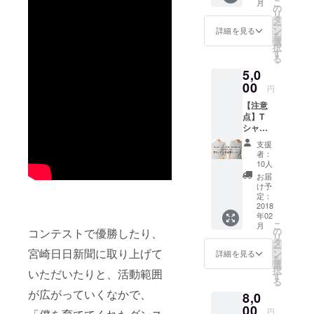
数々のダン
こ
月
カード
の
リ
スバトル等
にした
タ
ー
ためま
ン
のイベント
詳細を見る
を
す。特
選
にも挑戦
択
製ス
す
る
テッ
し、多くの
5,0
カー：
結果を残し
SHOWT
00
円
ている。
Aがデザ
【注意
インし
・宮崎県
点】T
た特製
HEAD
シャツ
ステッ
はサイ
HANTER 優
カーで
支援
ズ
す。
者：
勝
（S,M,L
10人
・福岡県
,XL）4
お届
種類、
DANCE@LIV
け予
カラー
定：
E BEST4
（黒 or
2018
年02
・山口県
白）2種
こ
月
類を用
の
コンテストで優勝したり、
SUPERMAN
リ
意して
タ
優勝
ー
いま
宮崎日日新聞に取り上げて
ン
詳細を見る
を
す。支
※他多数
選
択
いただいたりと、活動範囲
援時の
す
る
備考欄
が広がっていくなかで、
南九州若手
8,0
に希望
のサイ
00
No.1ダン
円