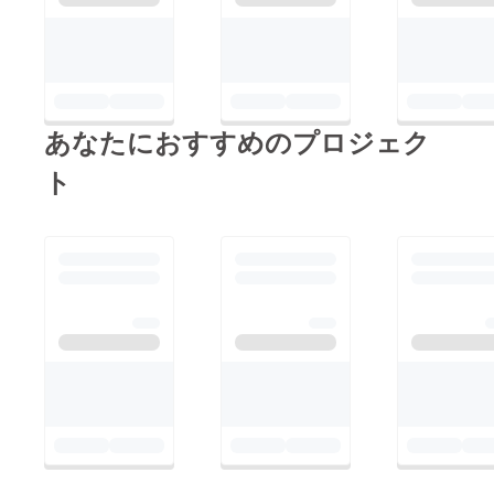
んでいる子どもたち。
援くださった皆様、
ダンスを踊りました。
ダンスで何か変えら
本当にありがとうござ
職員さん方も一緒に
れないかな。 ダンス
います！！ 「がん
踊ってくださっていた
の楽しさを教えてあげ
ばってね！」 と応援
り、 楽しい時間を過
たい。 生きることの
してくれる生徒や親御
ごさせて頂きました！
あなたにおすすめのプロジェク
楽しさを一緒に味わっ
さん、周りの友達にも
ありがとうござ
ていきたい。 正
ト
本当に感謝してます。
いました！
直、僕のキャラクター
残り５０日最後までが
からは想像もつかない
んばります！ さ
ことを今、このレポー
て、僕がクラウドファ
トで発信していること
ンディングで大型鏡を
は自覚しています(笑)
購入するために ご支
今の時代、 熱いこと
援いただかないといけ
を語るとカッコ悪いっ
ない金額は６０万円。
て言われるかもしれな
６０万円って、大人
いけど。 クラウド
からすると用意できな
ファンディング中は、
い金額ではないかもし
少しでも僕の想いが届
れません。 「その額