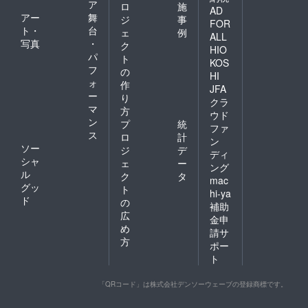
ア
ロ
施
AD
アー
舞
ジ
事
FOR
ト・
台
ェ
例
ALL
写真
・
ク
HIO
パ
ト
KOS
フ
の
HI
ォ
作
JFA
ー
り
クラ
マ
方
ウド
ン
プ
統
ファ
ス
ロ
計
ン
ソー
ジ
デ
ディ
シャ
ェ
ー
ング
ル
ク
タ
mac
グッ
ト
hi-ya
ド
の
補助
広
金申
め
請サ
方
ポー
ト
「QRコード」は株式会社デンソーウェーブの登録商標です。