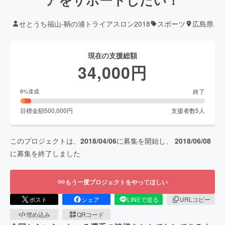
せとうち福山-鞆の浦トライアスロン2018
スポーツ
広島県
現在の支援総額
34,000
円
終了
6
%達成
目標金額
500,000
円
支援者数
5
人
このプロジェクトは、
2018/04/06
に募集を開始し、
2018/06/08
に募集を終了しました
もう一度プロジェクトをやってほしい
ポスト
シェア
LINEで送る
URLコピー
埋め込み
QRコード