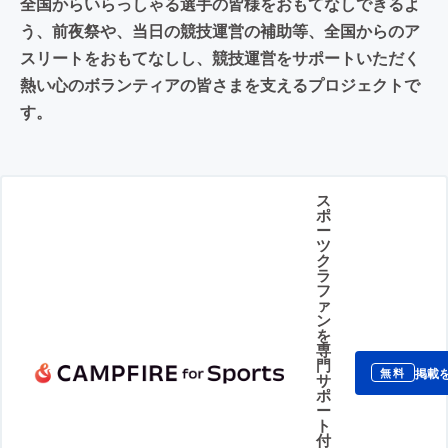
全国からいらっしゃる選手の皆様をおもてなしできるよ
う、前夜祭や、当日の競技運営の補助等、全国からのア
スリートをおもてなしし、競技運営をサポートいただく
熱い心のボランティアの皆さまを支えるプロジェクトで
す。
ス
ポ
ー
ツ
ク
ラ
フ
ァ
ン
を
専
門
掲載
無料
サ
ポ
ー
ト
付