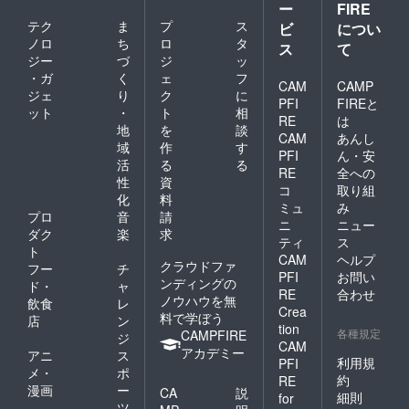
ー
FIRE
テク
ま
プ
ス
ビ
につい
ノロ
ち
ロ
タ
ス
て
ジー
づ
ジ
ッ
・ガ
く
ェ
フ
CAM
CAMP
ジェ
り
ク
に
PFI
FIREと
ット
・
ト
相
RE
は
地
を
談
CAM
あんし
域
作
す
PFI
ん・安
活
る
る
RE
全への
性
資
コ
取り組
化
料
ミュ
み
プロ
音
請
ニ
ニュー
ダク
楽
求
ティ
ス
ト
CAM
ヘルプ
クラウドファ
フー
チ
PFI
お問い
ンディングの
ド・
ャ
RE
合わせ
ノウハウを無
飲食
レ
Crea
料で学ぼう
店
ン
tion
各種規定
CAMPFIRE
ジ
CAM
アカデミー
アニ
ス
利用規
PFI
メ・
ポ
約
RE
漫画
ー
CA
説
細則
for
ツ