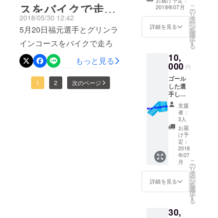
スをバイクで走ろ
こ
国が梅雨入りとなり、当日
2018年07月
ON+ONEの
の
ティアの方々、スタッフと
リ
2018/05/30 12:42
タ
達成感を」
の天候も心配ですが・・・
ー
う
共に、選手をお迎えする準
ン
詳細を見る
5月20日福元選手とグリンラ
を
せとうち福
選
スタッフ一同、一丸となっ
択
備も着々と進んでおりま
山ー鞆の浦
インコースをバイクで走ろ
す
る
て選手が実力が発揮できる
す。 このプロジェクトも残
トライアス
う！が行われました。
10,
もっと見る
よう準備しております。 特
ロン
000
り4日となりましたが最後ま
円
https://tomonoura-
にボランティアの皆様には
ゴール
で頑張りたいと思います。
triathlon.com/5-20-福元哲郎
1
2
次のページ
した選
直に選手をサポートしてい
手しか
選手とグリーンラインを試
もらえ
ただく重要な役割です。 こ
支援
ないオ
走しました/ 徐々に本番に
者：
のプロジェクトはそんなボ
リジナ
3人
向け準備も進んでおりま
ルデザ
お届
ランティアの皆様を応援し
インタ
け予
す。 作業も佳境となりまし
オルの
定：
ていただくプロジェクトで
レプリ
2018
たが、皆様をおもてなしす
年07
カモデ
す。 残すところは少ないで
こ
月
ルで
る為に委員会一同頑張って
の
リ
すがぜひ応援をよろしくお
す。
タ
ー
います。
ン
詳細を見る
願いいたします。
を
選
択
す
る
30,