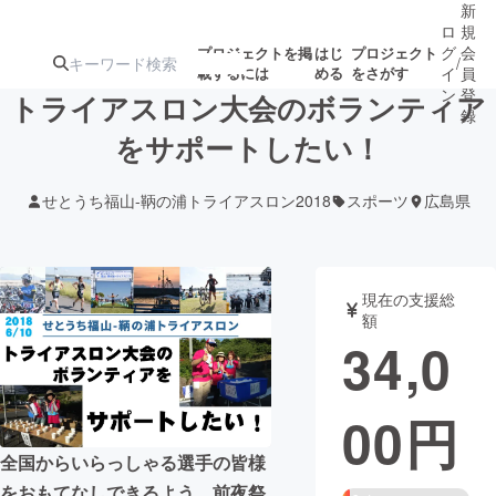
新
ロ
規
グ
会
プロジェクトを掲
はじ
プロジェクト
/
載するには
める
をさがす
イ
員
ン
登
トライアスロン大会のボランティア
録
をサポートしたい！
人気のプロ
注目のリ
注目の新着プロ
募集終了が近いプ
もうすぐ公開
せとうち福山-鞆の浦トライアスロン2018
スポーツ
広島県
ジェクト
ターン
ジェクト
ロジェクト
されます
アート・写真
音楽
現在の支援総
額
34,0
テクノロジー・ガジェット
ゲーム・サ
00
円
映像・映画
書籍・雑誌
全国からいらっしゃる選手の皆様
ビジネス・起業
チャレンジ
をおもてなしできるよう、前夜祭