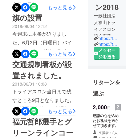
録でゴールで大会連覇され
当日の天候はもちこたえそ
ン2018
もっと見る
ました。 総勢600名のボラ
うです。 テントの設営、選
旗の設置
一般社団法
ンティアの皆様は前々日、
手の皆様のトランジット用
人福山トラ
2018/06/04 13:12
前日、当日の朝5時より13時
イアスロン
の袋詰め作業等、各部会委
今週末に本番が迫りまし
頃まで各々の担当箇所で頑
協会事務局
https://tomonoura-triathlon.com
員が最後の準備を行なって
た、6月3日（日曜日）バイ
張っていただきました。 事
https://twitter.com/fttriathlon2018
おります。 本日、ご支援も
瀬戸内海随
メッセー
クコースを「グリーライン
故なく終えられたことはボ
もっと見る
いただき嬉しく思っており
一の景勝
ジを送る
を愛する会」の皆様が大会
ランティアの皆様の支えが
交通規制看板が設
地・鞆の
ます。 最後までよろしくお
前最後の草刈りと旗立てを
あってこそです。 このプロ
浦。朝焼け
置されました。
願いいたします。
行っていただきました。 天
の海に響く
ジェクトは残念ながら不成
リターンを
号砲。
2018/06/01 10:08
候の良い中、参加者は13名
立となってしまい、申し訳
トライアス
トライアスロン当日まで残
選ぶ
で看板と旗を80本も立てて
ございませんでした。 ご支
リートたち
すところ9日となりました。
いただきました。準備をお
の新たな戦
援いただいた皆様。本当に
2,000
円
会場周辺道路への交通規制
いが始ま
もっと見る
手伝いいただき頭が下がる
ありがとうございました。
感謝の心を込め
看板が設置されました。 周
る。
福元哲郎選手とグ
思いです。 これでバイク
たお礼状を送ら
ここ広島県
辺の皆様のご協力があって
せて頂きます。
コースの準備は万端で
リーンラインコー
鞆の浦で
支援者：2人
こその大会です。 九州、四
す！！ 600名以上のボラン
「TRAIATHL
お届け予定：