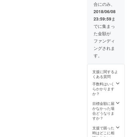
合にのみ、
2018/06/08
23:59:59
ま
でに集まっ
た金額が
ファンディ
ングされま
す。
支援に関するよ
くある質問
手数料はいく
らかかります
か？
目標金額に届
かなかった場
合どうなりま
すか？
支援で困った
時はどこに相