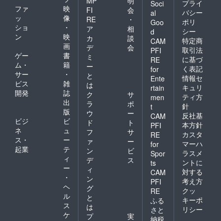
MP
明
プライ
Soci
ファ
映
FI
会
バシー
al
ッ
像
RE
・
ポリ
Goo
ショ
・
ア
相
シー
d
ン
映
カ
談
特定商
CAM
画
デ
会
取引法
PFI
ゲー
書
ミ
に基づ
RE
ム・
籍
ー
く表記
for
サー
・
と
情報セ
Ente
ビス
雑
は
キュリ
rtain
開発
誌
ク
サ
ティ方
men
出
ラ
ポ
針
t
版
ウ
ー
反社基
CAM
ビジ
ビ
ド
ト
本方針
PFI
ネ
ュ
フ
サ
カスタ
RE
ス・
ー
ァ
ー
マーハ
for
起業
テ
ン
ビ
ラスメ
Spor
ィ
デ
ス
ントに
ts
ー
ィ
対する
CAM
・
ン
考え方
PFI
ヘ
グ
クッ
RE
ル
と
キーポ
ふる
ス
は
リシー
さと
ケ
プ
実
納税