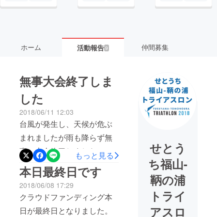
ホーム
仲間募集
活動報告
9
無事大会終了しま
した
2018/06/11 12:03
台風が発生し、天候が危ぶ
まれましたが雨も降らず無
せとう
事に大会終了しました。 定
もっと見る
ち福山-
刻の7時40分に仙酔島を第一
本日最終日です
鞆の浦
ウェーブの選手の皆様がス
2018/06/08 17:29
タートし、優勝した池田選
トライ
クラウドファンディング本
手は2時間4分15秒という記
アスロ
日が最終日となりました。