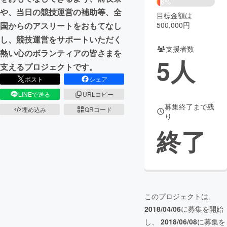
6%
や、当日の競技運営の補助等、全
目標金額は
まちづくり・地域活性化
500,000円
国からのアスリートをおもてなし
し、競技運営をサポートいただく
支援者数
CAMPFIRE for Social Good
CAMPFIRE Creation
熱い心のボランティアの皆さまを
5
人
CAMPFIREふるさと納税
machi-ya
コミュニティ
支えるプロジェクトです。
ポスト
シェア
LINEで送る
URLコピー
募集終了まで残
埋め込み
QRコード
り
終了
このプロジェクトは、
2018/04/06
に募集を開始
し、
2018/06/08
に募集を