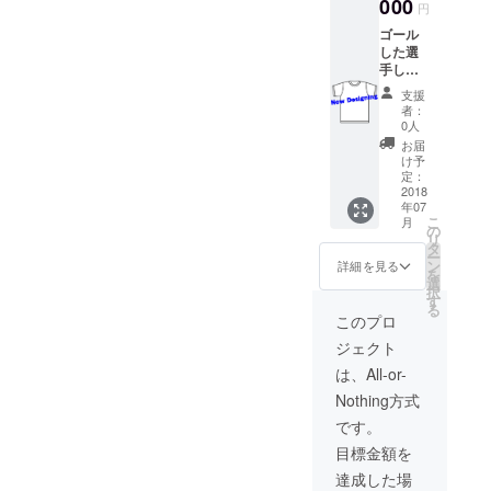
000
円
ゴール
した選
手しか
もらえ
支援
ないオ
者：
リジナ
0人
ルデザ
お届
インタ
け予
オルの
定：
レプリ
2018
年07
カモデ
こ
月
ルと、
の
リ
2018年
タ
ー
度記念
ン
詳細を見る
を
のTシャ
選
択
ツで
す
る
す。
このプロ
ジェクト
は、All-or-
Nothing方式
です。
目標金額を
達成した場