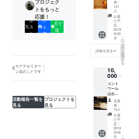
たカク
プロジェク
りでき
者：
ワード グ
テルを2
ます 例
121
トをもっと
杯ご用
人
ルメ部門受
え
意して
応援！
ば、、
お届
LIN
賞
ポ
シ
おりま
け予
・ミル
Eで
４１歳 ク
す 蜜柑
定：
ス
ェ
ク系 で
送
2019
のしず
甘い ・
ラウドファ
ト
ア
年05
くもシ
る
アル
こ
月
ンディング
ロップ
の
コール
リ
を使っ
にてご支援
タ
強め
ー
たカク
ン
詳細を見る
さっぱ
いただき児
を
テルも
選
り いろ
択
童養護施設×
ご用意
す
いろ出
る
してお
カクテルリター
バーテン
来ます
10,
ります
のでお
ン品のことです
ダープロ
000
ご来店
気兼ね
円
ジェクト開
の際に
なくお
コント
どちら
伝えく
始
ワール
かお選
ださい
はお店
びくだ
ませ ※
のブロ
活動報告一覧を
プロジェクトを
さいま
前回のクラ
カクテ
支援
グを10
見る
見る
せ 蜜
者：
ルチ
ウドファン
年以上
柑のカ
74人
ケット
書いて
ディングの
クテル
お届
の有効
おりそ
は 数量
け予
ページです
期限は
れを元
定：
限定に
２年間
https://faavo.
にちい
2019
なりま
です た
年05
さな
jp/okayama/
す 予
だし不
こ
月
エッセ