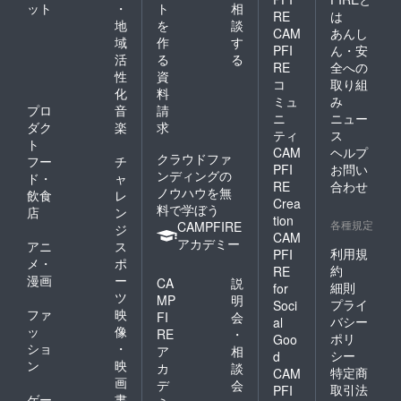
ット
・
ト
相
はノン
RE
は
アル
地
を
談
CAM
あんし
コール
域
作
す
PFI
ん・安
で提供
活
る
る
致しま
RE
全への
性
資
す ※
コ
取り組
化
料
エッセ
ミュ
み
イ本は
プロ
音
請
ニ
ニュー
郵送さ
ダク
楽
求
ティ
ス
せてい
ト
CAM
ヘルプ
ただき
クラウドファ
フー
チ
ます
PFI
お問い
ンディングの
ド・
ャ
RE
合わせ
ノウハウを無
飲食
レ
Crea
料で学ぼう
店
ン
tion
各種規定
CAMPFIRE
ジ
CAM
アカデミー
アニ
ス
利用規
PFI
メ・
ポ
約
RE
漫画
ー
CA
説
細則
for
ツ
MP
明
プライ
Soci
ファ
映
FI
会
バシー
al
ッ
像
RE
・
ポリ
Goo
ショ
・
ア
相
シー
d
ン
映
カ
談
特定商
CAM
画
デ
会
取引法
PFI
ゲー
書