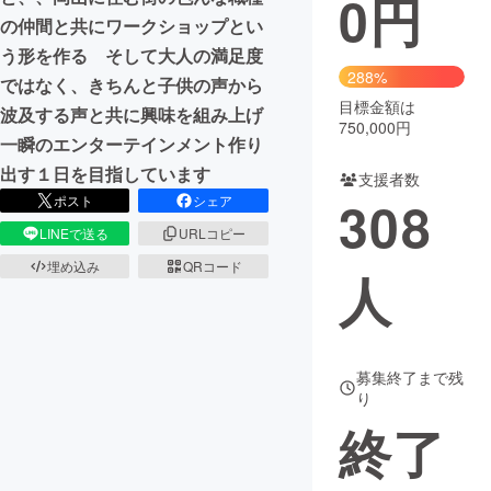
0
円
の仲間と共にワークショップとい
まちづくり・地域活性化
う形を作る そして大人の満足度
288%
ではなく、きちんと子供の声から
目標金額は
CAMPFIRE for Social Good
CAMPFIRE Creation
波及する声と共に興味を組み上げ
750,000円
CAMPFIREふるさと納税
machi-ya
コミュニティ
一瞬のエンターテインメント作り
出す１日を目指しています
支援者数
308
ポスト
シェア
LINEで送る
URLコピー
埋め込み
QRコード
人
募集終了まで残
り
終了