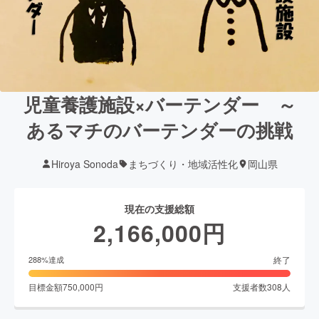
児童養護施設×バーテンダー ～
あるマチのバーテンダーの挑戦
Hiroya Sonoda
まちづくり・地域活性化
岡山県
現在の支援総額
2,166,000
円
終了
288
%達成
目標金額
750,000
円
支援者数
308
人