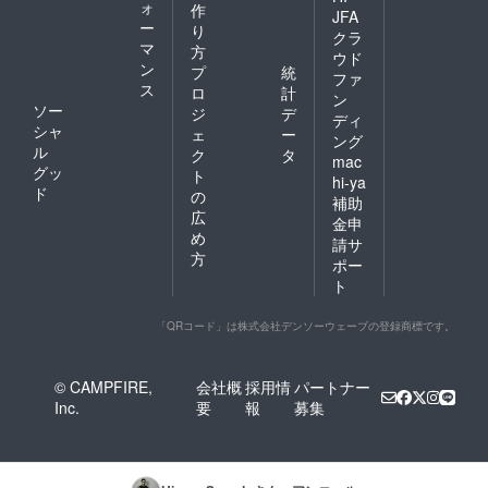
ォ
作
JFA
ー
り
クラ
マ
方
ウド
ン
プ
統
ファ
ス
ロ
計
ン
ソー
ジ
デ
ディ
シャ
ェ
ー
ング
ル
ク
タ
mac
グッ
ト
hi-ya
ド
の
補助
広
金申
め
請サ
方
ポー
ト
「QRコード」は株式会社デンソーウェーブの登録商標です。
© CAMPFIRE,
会社概
採用情
パートナー
Inc.
要
報
募集