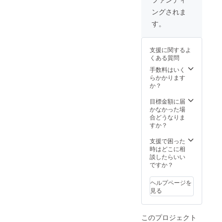
リード
もござ
ナルカ
さいま
ングされま
リン
いま
クテル
せ オリ
ク」3つ
す カ
はノン
ジナル
す。
のメ
クテル
アル
カクテ
ニュー
チケッ
コール
ルをご
の中か
トの有
もござ
用意致
支援に関するよ
らご希
効期限
いま
します
くある質問
望のメ
は２年
す カ
※ご来店
ニュー
間とさ
クテル
手数料はいく
頂いた
をお１
せてい
チケッ
らかかります
未成年
つ備考
ただき
トの有
か？
の方へ
欄にご
ます ※
効期限
はノン
記載く
３つの
は２年
目標金額に届
アル
ださい
メ
間とさ
かなかった場
コール
ませ ※
ニュー
せてい
合どうなりま
で提供
カクテ
の中か
ただき
すか？
致しま
ルチ
らご希
ます
す ※
ケット
望のメ
※「チ
支援で困った
エッセ
につき
ニュー
ケッ
時はどこに相
イ本は
まして
をお１
ト」か
談したらいい
郵送さ
はご支
つご記
「苺の
ですか？
せてい
援いた
載くだ
しずく
ただき
だいた
さいま
シロッ
ます
ヘルプページを
方に写
せ
プ」２
見る
真を送
※「チ
つのメ
らせて
ケッ
ニュー
いただ
ト」か
の中か
このプロジェクト
きま
「苺の
らご希