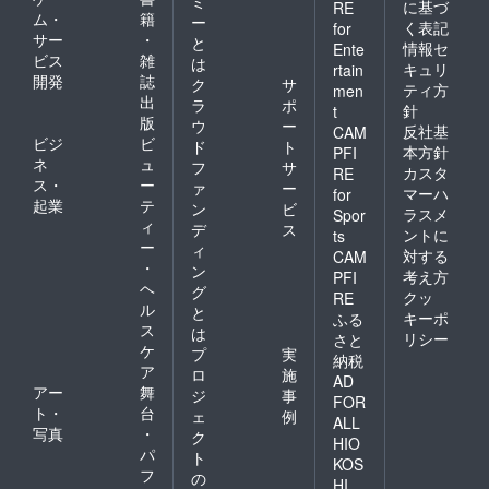
ミ
に基づ
RE
ム・
籍
ー
く表記
for
サー
・
と
情報セ
Ente
ビス
雑
は
キュリ
rtain
開発
誌
ク
サ
ティ方
men
出
ラ
ポ
針
t
版
ウ
ー
反社基
CAM
ビジ
ビ
ド
ト
本方針
PFI
ネ
ュ
フ
サ
カスタ
RE
ス・
ー
ァ
ー
マーハ
for
起業
テ
ン
ビ
ラスメ
Spor
ィ
デ
ス
ントに
ts
ー
ィ
対する
CAM
・
ン
考え方
PFI
ヘ
グ
クッ
RE
ル
と
キーポ
ふる
ス
は
リシー
さと
ケ
プ
実
納税
ア
ロ
施
AD
アー
舞
ジ
事
FOR
ト・
台
ェ
例
ALL
写真
・
ク
HIO
パ
ト
KOS
フ
の
HI