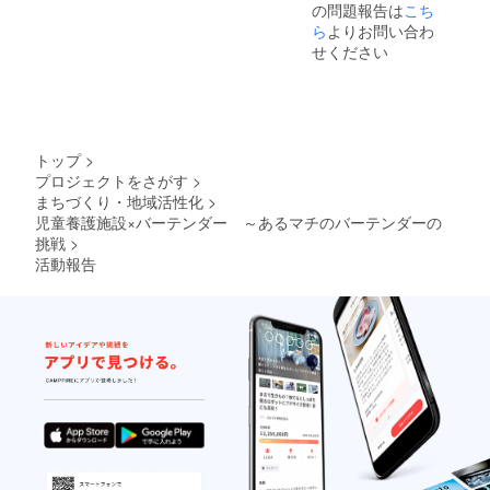
の問題報告は
こち
す、そ
しずく
望のメ
して御
シロッ
ら
よりお問い合わ
ニュー
来店の
プ」
をお１
せください
際にそ
「曜日
つ備考
の画像
指定無
欄にご
をかざ
しフ
記載く
してい
リード
ださい
ただき
リン
ませ ※
お名前
ク」3つ
カクテ
トップ
>
もご頂
のメ
ルチ
プロジェクトをさがす
>
戴くだ
ニュー
ケット
まちづくり・地域活性化
>
さいま
の中か
につき
せ オリ
らご希
児童養護施設×バーテンダー ～あるマチのバーテンダーの
まして
ジナル
望のメ
はご支
挑戦
>
カクテ
ニュー
援いた
活動報告
ルをご
をお１
だいた
用意致
つ備考
方に写
します
欄にご
真を送
※ご来店
記載く
らせて
頂いた
ださい
いただ
未成年
ませ ※
きま
の方へ
カクテ
す、そ
はノン
ルチ
して御
アル
ケット
来店の
コール
につき
際にそ
で提供
まして
の画像
致しま
はご支
をかざ
す ※
援いた
してい