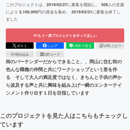
このプロジェクトは、
2019/02/27
に募集を開始し、
308
人の支援
により
2,166,000
円の資金を集め、
2019/03/31
に募集を終了し
ました
もう一度プロジェクトをやってほしい
ポスト
シェア
LINEで送る
URLコピー
埋め込み
QRコード
街のバーテンダーだからできること、、岡山に住む街の
色んな職種の仲間と共にワークショップという形を作
る そして大人の満足度ではなく、きちんと子供の声か
ら波及する声と共に興味を組み上げ一瞬のエンターテイ
ンメント作り出す１日を目指しています
このプロジェクトを見た人はこちらもチェックし
ています