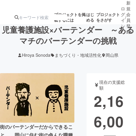
新
ロ
規
グ
会
プロジェクトを掲
はじ
プロジェクト
/
載するには
める
をさがす
イ
員
ン
登
児童養護施設×バーテンダー ～ある
録
マチのバーテンダーの挑戦
人気のプロ
注目のリ
注目の新着プロ
募集終了が近いプ
もうすぐ公開
Hiroya Sonoda
まちづくり・地域活性化
岡山県
ジェクト
ターン
ジェクト
ロジェクト
されます
アート・写真
音楽
現在の支援総
額
2,16
テクノロジー・ガジェット
ゲーム・サ
6,00
映像・映画
書籍・雑誌
街のバーテンダーだからできるこ
ビジネス・起業
チャレンジ
と、、岡山に住む街の色んな職種