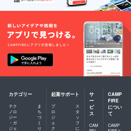
エッセ
だいた
ただき
イ本は
方に写
お名前
郵送さ
真を送
もご頂
せてい
らせて
戴くだ
ただき
いただ
さいま
ます
きま
せ オリ
す、そ
ジナル
して御
カクテ
来店の
ルをご
際にそ
用意致
の画像
します
をかざ
※ご来店
してい
頂いた
ただき
未成年
お名前
の方へ
もご頂
はノン
戴くだ
アル
さいま
コール
せ オリ
で提供
ジナル
致しま
カテゴリー
起案サポート
サ
CAMP
カクテ
す ※
ー
FIRE
ルをご
エッセ
テク
ま
プ
ス
用意致
ビ
につい
イ本は
します
郵送さ
ノロ
ち
ロ
タ
ス
て
※ご来店
せてい
ジー
づ
ジ
ッ
頂いた
ただき
・ガ
く
ェ
フ
未成年
CAM
CAMP
ます
ジェ
り
ク
に
の方へ
PFI
FIREと