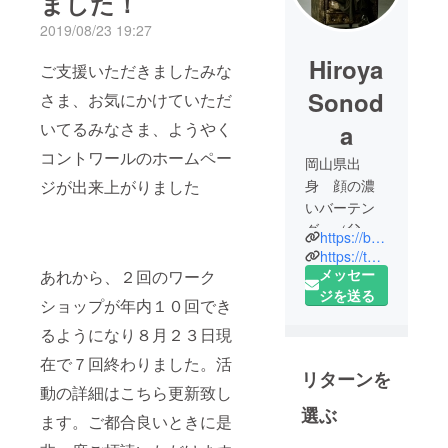
ました！
2019/08/23 19:27
Hiroya
ご支援いただきましたみな
Sonod
さま、お気にかけていただ
いてるみなさま、ようやく
a
コントワールのホームペー
岡山県出
ジが出来上がりました
身 顔の濃
いバーテン
ダー（父親
https://bar-comptoir2006.com/
鹿児
https://twitter.com/barcomptoir
島、、）
メッセー
あれから、２回のワーク
ジを送る
ショップが年内１０回でき
１５歳 飲
るようになり８月２３日現
食店のアル
バイトを始
在で７回終わりました。活
リターンを
める
動の詳細はこちら更新致し
１８歳
選ぶ
ます。ご都合良いときに是
バーのアル