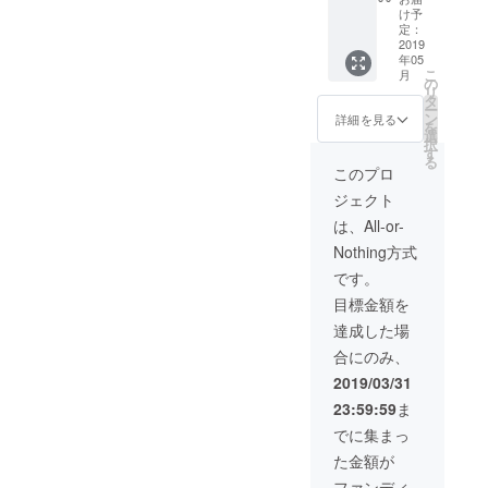
お名前
未成年
効期限
別メ
月BAR
期限は
け予
もご頂
の方へ
は２年
ニュー
チケッ
定：
２年間
戴くだ
はノン
間とさ
） た
2019
トは5枚
となり
さいま
アル
年05
せてい
くさん
綴りに
ます ※
せ オリ
こ
コール
月
ただき
楽しん
なって
の
カクテ
ジナル
リ
で提供
ます ※
でいた
おり ド
タ
ルチ
カクテ
ー
致しま
３つの
だける
リンク1
ン
ケット
詳細を見る
ルをご
を
す ※
メ
内容に
杯に1枚
選
につき
用意致
択
エッセ
ニュー
なって
フード
す
まして
します
る
イ本は
の中か
いま
はテー
はご支
このプロ
※エッセ
郵送さ
らご希
す ご
ブルに
援いた
イ本は
せてい
ジェクト
望のメ
希望、
てメ
だいた
郵送さ
ただき
ニュー
ご要望
ニュー
方に写
は、All-or-
せてい
ます
をお１
がござ
があり
真を送
ただき
Nothing方式
つご記
いまし
そこか
らせて
ます
載くだ
たら是
らお選
いただ
です。
さいま
非おっ
びいた
きま
目標金額を
せ
しゃっ
だきま
す、そ
※「チ
てくだ
す 例)
して御
達成した場
ケッ
さいま
前菜1枚
来店の
合にのみ、
ト」か
せ ※
パスタ2
際にそ
「苺の
フリー
枚 肉料
の画像
2019/03/31
しずく
ドリン
理3枚
をかざ
23:59:59
ま
シロッ
クメ
あくま
してい
プ」
ニュー
でも例
ただき
でに集まっ
「平日
内にノ
として
お名前
た金額が
限定2時
ンアル
です ※
もご頂
間フ
コール
オリジ
戴くだ
ファンディ