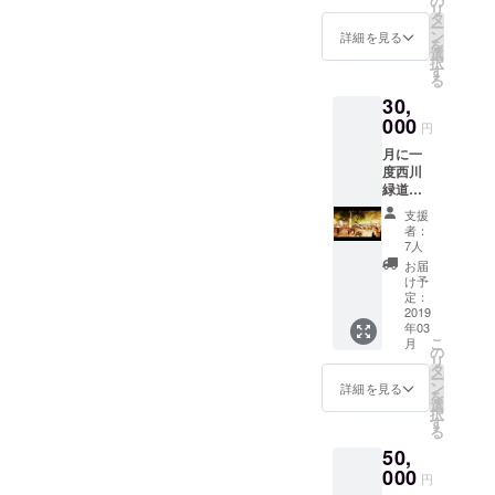
の
めご了
備によ
project/3549
リ
イ本を
タ
承下さ
り廃業
ー
書いて
ン
いま
詳細を見る
した場
を
います
選
せ ※
４２歳 現
合チ
択
(自費出
す
ご来店
ケット
在に至る
る
版なイ
頂いた
の料金
30,
ン
未成年
は返金
ディー
000
の方へ
趣味 アロ
円
させて
ズ48pほ
はノン
いただ
マ、バーに
月に一
ど) バー
アル
きます
度西川
の日常
おけるBGM
コール
※２つの
緑道公
を切り
で提供
メ
選び、高校
園にて
取った
致しま
支援
ニュー
満月の
野球のユニ
リトル
す カク
者：
の中か
最寄り
プレス
7人
テルチ
フォーム好
らご希
の土曜
コント
ケット
お届
望のメ
き
日に開
ワール
け予
の有効
ニュー
催され
内で
定：
期限は
をお１
る満月
2019
あった
２年間
つ備考
年03
BAR（
こと、1
とさせ
欄にご
こ
月
期間は
歩外に
の
ていた
記載く
リ
４月～
出た風
タ
だきま
ださい
ー
１０
景、あ
ン
詳細を見る
す ※２
ませ ※
を
月）
るお客
選
つのメ
カクテ
択
１回目
さんの
す
ニュー
ルチ
る
から関
こと、
の中か
ケット
50,
わらせ
コント
らご希
につき
て頂い
000
ワール
望のメ
円
まして
て４7回
風接客