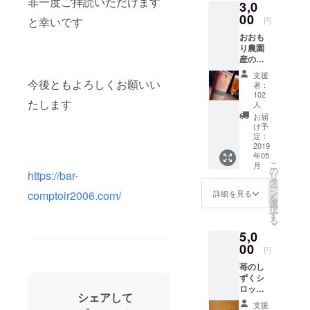
非一度ご拝読いただけます
バイトを始
3,0
める
00
と幸いです
円
２０歳 沖
おおも
縄のリゾー
り農園
産の苺
トホテルで
のしず
支援
本格的に
くシ
今後ともよろしくお願いい
者：
バーテン
ロップ
102
たします
を使っ
人
ダー開始
たオリ
お届
２３歳 帰
ジナル
け予
カクテ
定：
岡 バーパ
2019
ル (※ノ
ドロック入
年05
ンアル
こ
月
社
コール
の
https://bar-
リ
もござ
タ
２８歳
ー
います)
ン
詳細を見る
comptoir2006.com/
バーコント
を
ショー
選
択
ワール開
トカク
す
る
テルで
店
5,0
もロン
３１歳 シ
00
グカク
円
テルで
ニアソムリ
苺のし
もお好
エ取得
ずくシ
みに
ロップ
３６歳 オ
沿って
シェアして
を使っ
もお作
カヤマア
支援