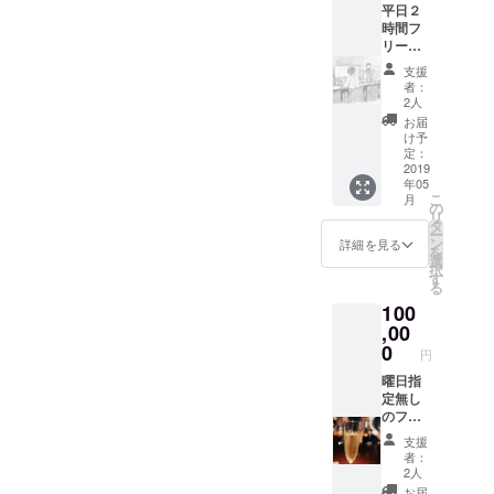
ニュー
はご支
平日２
目にな
術 など
をお１
援いた
時間フ
りま
などを
つ備考
だいた
リード
す。西
盛り込
欄にご
方に写
リンク
川の素
んでい
記載く
支援
真を送
（※４名
敵なロ
ます
者：
ださい
らせて
様ま
ケー
https://
2人
ませ ※
いただ
で 特
ション
ameblo.
お届
カクテ
きま
別メ
に囲ま
jp/bar-
け予
ルチ
す、そ
ニュー
れる野
定：
compto
ケット
して御
の中か
2019
外スタ
ir/ 約10
につき
来店の
年05
らお楽
ンディ
年分の
まして
こ
際にそ
月
しみく
ング
の
ブログ
はご支
リ
の画像
ださい
バーイ
タ
ページ
援いた
ー
をかざ
ま
ベン
ン
です(笑)
詳細を見る
だいた
を
してい
せ）
ト。こ
選
現在も
方に写
択
ただき
※フリー
ちらの
す
進行中
真を送
る
お名前
ドリン
コース
※オリジ
らせて
もご頂
100
クメ
はリ
ナルカ
いただ
戴くだ
ニュー
,00
ターン
クテル
きま
さいま
内にノ
として
0
はノン
す、そ
円
せ オリ
ンアル
満月
アル
して御
ジナル
コール
曜日指
BAR無
コール
来店の
カクテ
もござ
定無し
料チ
もござ
際にそ
ルをご
いま
のフ
ケット
いま
の画像
用意致
す カ
リード
もお選
す カ
をかざ
支援
しま す
クテル
リンク
びいた
クテル
者：
してい
※ご来店
チケッ
（２時
だけま
チケッ
2人
ただき
頂いた
トの有
間 特
す ※満
ト有効
お届