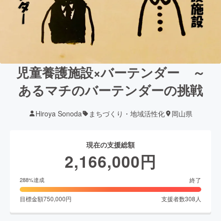
児童養護施設×バーテンダー ～
あるマチのバーテンダーの挑戦
Hiroya Sonoda
まちづくり・地域活性化
岡山県
現在の支援総額
2,166,000
円
終了
288
%達成
目標金額
750,000
円
支援者数
308
人