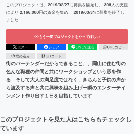
このプロジェクトは、
2019/02/27
に募集を開始し、
308
人の支援
により
2,166,000
円の資金を集め、
2019/03/31
に募集を終了し
ました
もう一度プロジェクトをやってほしい
ポスト
シェア
LINEで送る
URLコピー
埋め込み
QRコード
街のバーテンダーだからできること、、岡山に住む街の
色んな職種の仲間と共にワークショップという形を作
る そして大人の満足度ではなく、きちんと子供の声か
ら波及する声と共に興味を組み上げ一瞬のエンターテイ
ンメント作り出す１日を目指しています
このプロジェクトを見た人はこちらもチェックし
ています