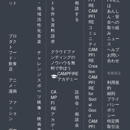
ット
・
ト
相
はノン
RE
は
アル
地
を
談
CAM
あんし
コール
域
作
す
PFI
ん・安
で提供
活
る
る
致しま
RE
全への
性
資
す ※
コ
取り組
化
料
エッセ
ミュ
み
イ本は
プロ
音
請
ニ
ニュー
郵送さ
ダク
楽
求
ティ
ス
せてい
ト
CAM
ヘルプ
ただき
クラウドファ
フー
チ
ます
PFI
お問い
ンディングの
ド・
ャ
RE
合わせ
ノウハウを無
飲食
レ
Crea
料で学ぼう
店
ン
tion
各種規定
CAMPFIRE
ジ
CAM
アカデミー
アニ
ス
利用規
PFI
メ・
ポ
約
RE
漫画
ー
CA
説
細則
for
ツ
MP
明
プライ
Soci
ファ
映
FI
会
バシー
al
ッ
像
RE
・
ポリ
Goo
ショ
・
ア
相
シー
d
ン
映
カ
談
特定商
CAM
画
デ
会
取引法
PFI
ゲー
書