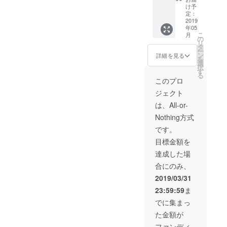
お名前
未成年
効期限
別メ
月BAR
期限は
け予
もご頂
の方へ
は２年
ニュー
チケッ
定：
２年間
戴くだ
はノン
間とさ
） た
2019
トは5枚
となり
さいま
アル
年05
せてい
くさん
綴りに
ます ※
せ オリ
こ
コール
月
ただき
楽しん
なって
の
カクテ
ジナル
リ
で提供
ます ※
でいた
おり ド
タ
ルチ
カクテ
ー
致しま
３つの
だける
リンク1
ン
ケット
詳細を見る
ルをご
を
す ※
メ
内容に
杯に1枚
選
につき
用意致
択
エッセ
ニュー
なって
フード
す
まして
します
る
イ本は
の中か
いま
はテー
はご支
このプロ
※エッセ
郵送さ
らご希
す ご
ブルに
援いた
イ本は
せてい
ジェクト
望のメ
希望、
てメ
だいた
郵送さ
ただき
ニュー
ご要望
ニュー
方に写
は、All-or-
せてい
ます
をお１
がござ
があり
真を送
ただき
Nothing方式
つご記
いまし
そこか
らせて
ます
載くだ
たら是
らお選
いただ
です。
さいま
非おっ
びいた
きま
目標金額を
せ
しゃっ
だきま
す、そ
※「チ
てくだ
す 例)
して御
達成した場
ケッ
さいま
前菜1枚
来店の
合にのみ、
ト」か
せ ※
パスタ2
際にそ
「苺の
フリー
枚 肉料
の画像
2019/03/31
しずく
ドリン
理3枚
をかざ
23:59:59
ま
シロッ
クメ
あくま
してい
プ」
ニュー
でも例
ただき
でに集まっ
「平日
内にノ
として
お名前
た金額が
限定2時
ンアル
です ※
もご頂
間フ
コール
オリジ
戴くだ
ファンディ