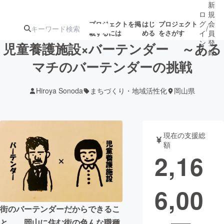
新
ロ
規
グ
会
プロジェクトを掲
はじ
プロジェクト
/
載するには
める
をさがす
イ
員
ン
登
児童養護施設×バーテンダー ～ある
録
マチのバーテンダーの挑戦
人気のプロ
注目のリ
注目の新着プロ
募集終了が近いプ
もうすぐ公開
Hiroya Sonoda
まちづくり・地域活性化
岡山県
ジェクト
ターン
ジェクト
ロジェクト
されます
アート・写真
音楽
現在の支援総
額
2,16
テクノロジー・ガジェット
ゲーム・サ
6,00
映像・映画
書籍・雑誌
街のバーテンダーだからできるこ
ビジネス・起業
チャレンジ
と、、岡山に住む街の色んな職種