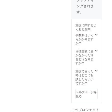
リード
もござ
ナルカ
さいま
ングされま
リン
いま
クテル
せ オリ
ク」3つ
す カ
はノン
ジナル
す。
のメ
クテル
アル
カクテ
ニュー
チケッ
コール
ルをご
の中か
トの有
もござ
用意致
支援に関するよ
らご希
効期限
いま
します
くある質問
望のメ
は２年
す カ
※ご来店
ニュー
間とさ
クテル
手数料はいく
頂いた
をお１
せてい
チケッ
らかかります
未成年
つ備考
ただき
トの有
か？
の方へ
欄にご
ます ※
効期限
はノン
記載く
３つの
は２年
目標金額に届
アル
ださい
メ
間とさ
かなかった場
コール
ませ ※
ニュー
せてい
合どうなりま
で提供
カクテ
の中か
ただき
すか？
致しま
ルチ
らご希
ます
す ※
ケット
望のメ
※「チ
支援で困った
エッセ
につき
ニュー
ケッ
時はどこに相
イ本は
まして
をお１
ト」か
談したらいい
郵送さ
はご支
つご記
「苺の
ですか？
せてい
援いた
載くだ
しずく
ただき
だいた
さいま
シロッ
ます
ヘルプページを
方に写
せ
プ」２
見る
真を送
※「チ
つのメ
らせて
ケッ
ニュー
いただ
ト」か
の中か
このプロジェクト
きま
「苺の
らご希