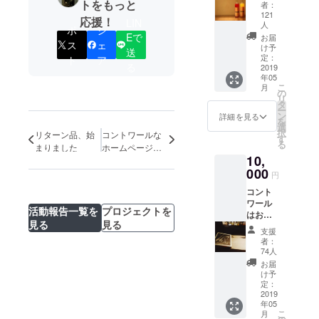
たカク
トをもっと
りでき
者：
ワード グ
テルを2
ます 例
121
応援！
LIN
杯ご用
人
ルメ部門受
え
ポ
シ
意して
Eで
ば、、
お届
賞
ス
ェ
おりま
け予
・ミル
送
４１歳 ク
す 蜜柑
定：
ト
ア
ク系 で
る
2019
のしず
甘い ・
ラウドファ
年05
くもシ
アル
こ
月
ンディング
ロップ
の
コール
リ
を使っ
にてご支援
タ
強め
ー
たカク
ン
詳細を見る
さっぱ
いただき児
を
テルも
選
り いろ
択
リターン品、始
コントワールな
童養護施設×
ご用意
す
いろ出
る
まりました
ホームページで
してお
バーテン
来ます
10,
きました！
ります
のでお
ダープロ
000
ご来店
気兼ね
円
ジェクト開
の際に
なくお
コント
どちら
伝えく
始
ワール
かお選
ださい
活動報告一覧を
プロジェクトを
はお店
びくだ
ませ ※
見る
見る
のブロ
さいま
前回のクラ
カクテ
支援
グを10
せ 蜜
者：
ルチ
ウドファン
年以上
柑のカ
74人
ケット
書いて
ディングの
クテル
お届
の有効
おりそ
は 数量
け予
ページです
期限は
れを元
定：
限定に
２年間
https://faavo.
にちい
2019
なりま
です た
年05
さな
jp/okayama/
す 予
だし不
こ
月
エッセ