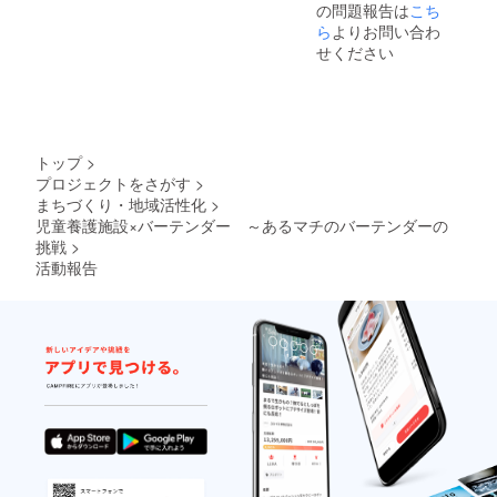
の問題報告は
こち
す、そ
しずく
望のメ
して御
シロッ
ら
よりお問い合わ
ニュー
来店の
プ」
をお１
せください
際にそ
「曜日
つ備考
の画像
指定無
欄にご
をかざ
しフ
記載く
してい
リード
ださい
ただき
リン
ませ ※
お名前
ク」3つ
カクテ
トップ
>
もご頂
のメ
ルチ
プロジェクトをさがす
>
戴くだ
ニュー
ケット
まちづくり・地域活性化
>
さいま
の中か
につき
せ オリ
らご希
児童養護施設×バーテンダー ～あるマチのバーテンダーの
まして
ジナル
望のメ
はご支
挑戦
>
カクテ
ニュー
援いた
活動報告
ルをご
をお１
だいた
用意致
つ備考
方に写
します
欄にご
真を送
※ご来店
記載く
らせて
頂いた
ださい
いただ
未成年
ませ ※
きま
の方へ
カクテ
す、そ
はノン
ルチ
して御
アル
ケット
来店の
コール
につき
際にそ
で提供
まして
の画像
致しま
はご支
をかざ
す ※
援いた
してい