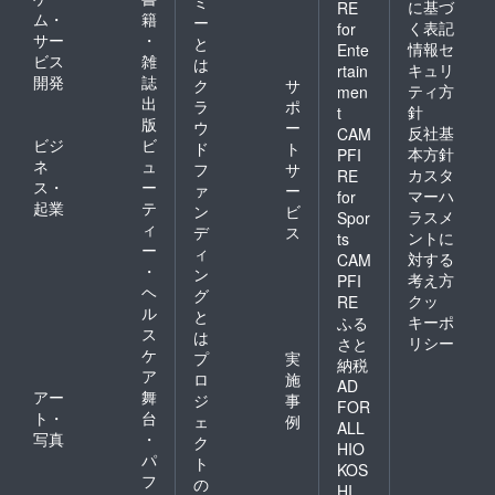
ミ
に基づ
RE
ム・
籍
ー
く表記
for
サー
・
と
情報セ
Ente
ビス
雑
は
キュリ
rtain
開発
誌
ク
サ
ティ方
men
出
ラ
ポ
針
t
版
ウ
ー
反社基
CAM
ビジ
ビ
ド
ト
本方針
PFI
ネ
ュ
フ
サ
カスタ
RE
ス・
ー
ァ
ー
マーハ
for
起業
テ
ン
ビ
ラスメ
Spor
ィ
デ
ス
ントに
ts
ー
ィ
対する
CAM
・
ン
考え方
PFI
ヘ
グ
クッ
RE
ル
と
キーポ
ふる
ス
は
リシー
さと
ケ
プ
実
納税
ア
ロ
施
AD
アー
舞
ジ
事
FOR
ト・
台
ェ
例
ALL
写真
・
ク
HIO
パ
ト
KOS
フ
の
HI