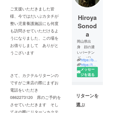
ご支援いただきました皆
様、今ではだいぶカタチが
Hiroya
整い児童養護施設にも何度
Sonod
も訪問させていただけるよ
a
うになりました、この場を
岡山県出
お借りしまして ありがと
身 顔の濃
うございます
いバーテン
ダー（父親
https://bar-comptoir2006.com/
鹿児
https://twitter.com/barcomptoir
島、、）
メッセー
ジを送る
さて、カクテルリターンの
１５歳 飲
ですがご来店の際にまずお
食店のアル
電話をいただき
バイトを始
リターンを
める
0862273120 席のご予約を
１８歳
選ぶ
させていただきます そし
バーのアル
てその際にリターンカクテ