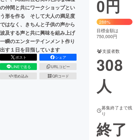
0
円
の仲間と共にワークショップとい
まちづくり・地域活性化
う形を作る そして大人の満足度
288%
ではなく、きちんと子供の声から
目標金額は
CAMPFIRE for Social Good
CAMPFIRE Creation
波及する声と共に興味を組み上げ
750,000円
CAMPFIREふるさと納税
machi-ya
コミュニティ
一瞬のエンターテインメント作り
出す１日を目指しています
支援者数
308
ポスト
シェア
LINEで送る
URLコピー
埋め込み
QRコード
人
募集終了まで残
り
終了