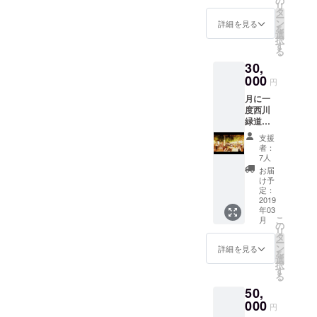
の
めご了
備によ
project/3549
リ
イ本を
タ
承下さ
り廃業
ー
書いて
ン
いま
詳細を見る
した場
を
います
選
せ ※
４２歳 現
合チ
択
(自費出
す
ご来店
ケット
在に至る
る
版なイ
頂いた
の料金
30,
ン
未成年
は返金
ディー
000
の方へ
趣味 アロ
円
させて
ズ48pほ
はノン
いただ
マ、バーに
月に一
ど) バー
アル
きます
度西川
の日常
おけるBGM
コール
※２つの
緑道公
を切り
で提供
メ
選び、高校
園にて
取った
致しま
支援
ニュー
満月の
野球のユニ
リトル
す カク
者：
の中か
最寄り
プレス
7人
テルチ
フォーム好
らご希
の土曜
コント
ケット
お届
望のメ
き
日に開
ワール
け予
の有効
ニュー
催され
内で
定：
期限は
をお１
る満月
2019
あった
２年間
つ備考
年03
BAR（
こと、1
とさせ
欄にご
こ
月
期間は
歩外に
の
ていた
記載く
リ
４月～
出た風
タ
だきま
ださい
ー
１０
景、あ
ン
詳細を見る
す ※２
ませ ※
を
月）
るお客
選
つのメ
カクテ
択
１回目
さんの
す
ニュー
ルチ
る
から関
こと、
の中か
ケット
50,
わらせ
コント
らご希
につき
て頂い
000
ワール
望のメ
円
まして
て４7回
風接客