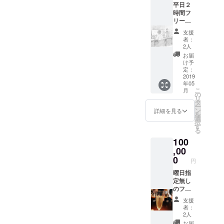
ニュー
はご支
平日２
目にな
術 など
をお１
援いた
時間フ
りま
などを
つ備考
だいた
リード
す。西
盛り込
欄にご
方に写
リンク
川の素
んでい
記載く
支援
真を送
（※４名
敵なロ
ます
者：
ださい
らせて
様ま
ケー
https://
2人
ませ ※
いただ
で 特
ション
ameblo.
お届
カクテ
きま
別メ
に囲ま
jp/bar-
け予
ルチ
す、そ
ニュー
れる野
定：
compto
ケット
して御
の中か
2019
外スタ
ir/ 約10
につき
来店の
年05
らお楽
ンディ
年分の
まして
こ
際にそ
月
しみく
ング
の
ブログ
はご支
リ
の画像
ださい
バーイ
タ
ページ
援いた
ー
をかざ
ま
ベン
ン
です(笑)
詳細を見る
だいた
を
してい
せ）
ト。こ
選
現在も
方に写
択
ただき
※フリー
ちらの
す
進行中
真を送
る
お名前
ドリン
コース
※オリジ
らせて
もご頂
100
クメ
はリ
ナルカ
いただ
戴くだ
ニュー
,00
ターン
クテル
きま
さいま
内にノ
として
0
はノン
す、そ
円
せ オリ
ンアル
満月
アル
して御
ジナル
コール
曜日指
BAR無
コール
来店の
カクテ
もござ
定無し
料チ
もござ
際にそ
ルをご
いま
のフ
ケット
いま
の画像
用意致
す カ
リード
もお選
す カ
をかざ
支援
しま す
クテル
リンク
びいた
クテル
者：
してい
※ご来店
チケッ
（２時
だけま
チケッ
2人
ただき
頂いた
トの有
間 特
す ※満
ト有効
お届