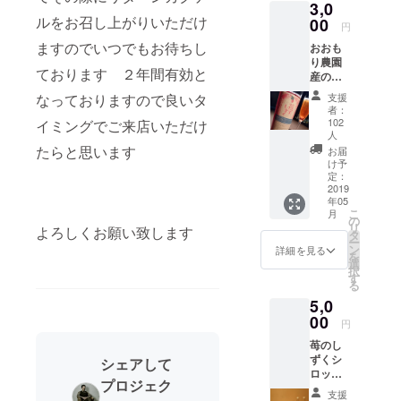
バイトを始
3,0
ルをお召し上がりいただけ
める
00
円
２０歳 沖
ますのでいつでもお待ちし
おおも
縄のリゾー
り農園
ております ２年間有効と
産の苺
トホテルで
のしず
なっておりますので良いタ
支援
本格的に
くシ
者：
バーテン
ロップ
102
イミングでご来店いただけ
を使っ
人
ダー開始
たオリ
たらと思います
お届
２３歳 帰
ジナル
け予
カクテ
定：
岡 バーパ
2019
ル (※ノ
ドロック入
年05
ンアル
こ
月
社
コール
の
リ
よろしくお願い致します
もござ
タ
２８歳
ー
います)
ン
詳細を見る
バーコント
を
ショー
選
択
ワール開
トカク
す
る
テルで
店
5,0
もロン
３１歳 シ
00
グカク
円
テルで
ニアソムリ
苺のし
もお好
エ取得
ずくシ
シェアして
みに
ロップ
３６歳 オ
沿って
プロジェク
を使っ
もお作
カヤマア
支援