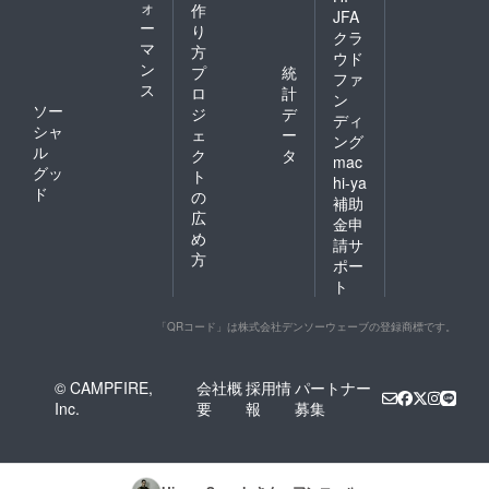
ォ
作
JFA
ー
り
クラ
マ
方
ウド
ン
プ
統
ファ
ス
ロ
計
ン
ソー
ジ
デ
ディ
シャ
ェ
ー
ング
ル
ク
タ
mac
グッ
ト
hi-ya
ド
の
補助
広
金申
め
請サ
方
ポー
ト
「QRコード」は株式会社デンソーウェーブの登録商標です。
© CAMPFIRE,
会社概
採用情
パートナー
Inc.
要
報
募集