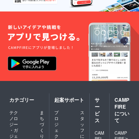
エッセ
だいた
ただき
イ本は
方に写
お名前
郵送さ
真を送
もご頂
せてい
らせて
戴くだ
ただき
いただ
さいま
ます
きま
せ オリ
す、そ
ジナル
して御
カクテ
来店の
ルをご
際にそ
用意致
の画像
します
をかざ
※ご来店
してい
頂いた
ただき
未成年
お名前
の方へ
もご頂
はノン
戴くだ
アル
さいま
コール
せ オリ
で提供
ジナル
致しま
カテゴリー
起案サポート
サ
CAMP
カクテ
す ※
ー
FIRE
ルをご
エッセ
テク
ま
プ
ス
用意致
ビ
につい
イ本は
します
郵送さ
ノロ
ち
ロ
タ
ス
て
※ご来店
せてい
ジー
づ
ジ
ッ
頂いた
ただき
・ガ
く
ェ
フ
未成年
CAM
CAMP
ます
ジェ
り
ク
に
の方へ
PFI
FIREと